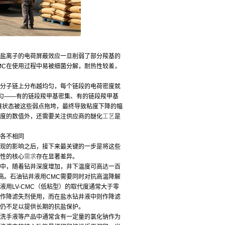
盐离子的电荷屏蔽效应一旦削弱了部分羧基的
MC在使用过程中易被细菌分解，耐热性较差，
在分子链上分布越均匀，每个链段的电荷密度就
匀——有的链段羧甲基密集、有的链段羧甲基
展状态被这些弱点拖垮，最终导致粘度下降的幅
代度的数值外，还需要关注供应商的醚化
工艺
是
各不相同
现的影响之后，接下来最关键的一步是将这些
盐性的核心
需求
存在显著差异。
中，随着钻井深度增加，井下温度可高达一百
高。石油钻井液用CMC需要同时对抗高温降解
用LV-CMC（低粘型）的取代度通常大于零
中作降滤失剂使用，而在盐水钻井液中则作降滤
能仍不足以提供长期的抗盐保护。
洗手液等产品中通常含有一定量的氯化钠作为