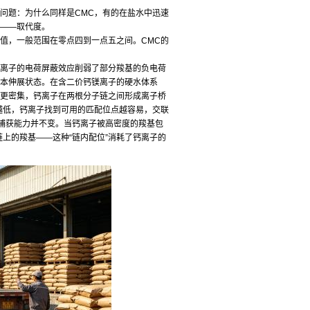
问题：为什么同样是CMC，有的在盐水中迅速
数——取代度。
值，一般范围在零点四到一点五之间。CMC的
离子的电荷屏蔽效应削弱了部分羧基的负电荷
本伸展状态。在含二价钙镁离子的硬水体系
更密集，钙离子在两根分子链之间形成离子桥
越低，钙离子找到可用的匹配位点越容易，交联
捕获能力并不变。当钙离子被高密度的羧基包
上的羧基——这种“链内配位”消耗了钙离子的