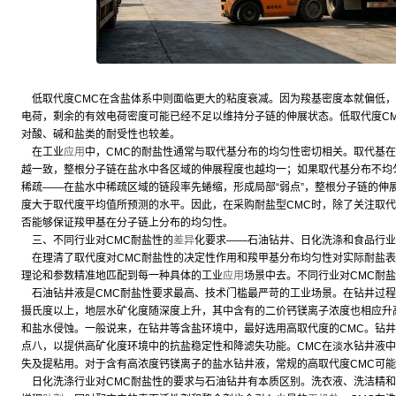
低取代度CMC在含盐体系中则面临更大的粘度衰减。因为羧基密度本就偏低，
电荷，剩余的有效电荷密度可能已经不足以维持分子链的伸展状态。低取代度C
对酸、碱和盐类的耐受性也较差。
在工业
应用
中，CMC的耐盐性通常与取代基分布的均匀性密切相关。取代基
越一致，整根分子链在盐水中各区域的伸展程度也越均一；如果取代基分布不均
稀疏——在盐水中稀疏区域的链段率先蜷缩，形成局部“弱点”，整根分子链的伸
度大于取代度平均值所预测的水平。因此，在采购耐盐型CMC时，除了关注取
否能够保证羧甲基在分子链上分布的均匀性。
三、不同行业对CMC耐盐性的
差异
化要求——石油钻井、日化洗涤和食品行业
在理清了取代度对CMC耐盐性的决定性作用和羧甲基分布均匀性对实际耐盐表
理论和参数精准地匹配到每一种具体的工业
应用
场景中去。不同行业对CMC耐
石油钻井液是CMC耐盐性要求最高、技术门槛最严苛的工业场景。在钻井过程
摄氏度以上，地层水矿化度随深度上升，其中含有的二价钙镁离子浓度也相应升
和盐水侵蚀。一般说来，在钻井等含盐环境中，最好选用高取代度的CMC。钻井液
点八，以提供高矿化度环境中的抗盐稳定性和降滤失功能。CMC在淡水钻井液
失及提粘用。对于含有高浓度钙镁离子的盐水钻井液，常规的高取代度CMC可
日化洗涤行业对CMC耐盐性的要求与石油钻井有本质区别。洗衣液、洗洁精和