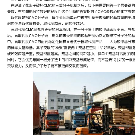
在理清了盐离子破坏CMC的三重分子机制之后，接下来需要回答一个最关键的
失效，有的却能保持较好的粘度？这个问题的答案指向了CMC最核心的化学参
取代度是指CMC分子链上每个
葡萄糖
单元中被羧甲基替换掉的羟基数量的平均
耐盐性与取代度有关，取代度越高，耐盐性越好。
高取代度CMC耐盐性更好的根本原因，在于分子链上的羧甲基密度更高。当盐
后，高取代度CMC分子链上剩余的未受
影响
的羧基密度仍然足够维持分子链的基
中，高取代度CMC的耐钙稳定性同样显著优于低取代度
产品
——因为羧甲基分布
的概率大幅降低。离子交联的“桥梁”需要两个羧基在空间上恰好匹配，羧基密度
破坏效应越严重；羧基密度越高，羧基之间的间距越小，但单个羧基对钙离子的
围时，它会优先与同一根分子链上的相邻羧基形成配位，而不是去“寻找”另一根链
交联能力，反而保护了分子链不被链间交联而凝聚。