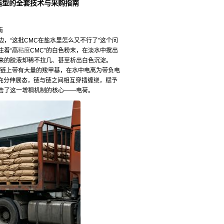
选型的全套技术与采购指南
南
边，“这批CMC在盐水里怎么又不行了”这个问
注着“高
粘度
CMC”的白色粉末，在淡水中搅出
来的胶液却稀不拉几、甚至析出白色沉淀。
链上带有大量的羧甲基，在水中电离为带负电
为充分伸展态，链与链之间相互穿插缠绕，赋予
击了这一增稠机制的核心——电荷。