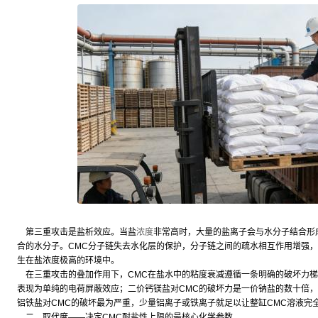
第三重攻击是盐析效应。当盐
浓度
非常高时，大量的盐离子会与水分子结合形
合的水分子。CMC分子链失去水化层的保护，分子链之间的疏水相互作用增强，
生在盐浓度极高的环境中。
在三重攻击的叠加作用下，CMC在盐水中的粘度衰减遵循一条明确的破坏力梯
表现为单纯的电荷屏蔽效应；二价钙镁盐对CMC的破坏力是一价钠盐的数十倍
铝铁盐对CMC的破坏最为严重，少量铝离子或铁离子就足以让整缸CMC溶液完
二、取代度——决定CMC耐盐性上限的最核心化学参数