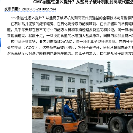
CMC耐盐性怎么提升？从盐离子破坏机制到高取代度
发布日期：
2026-05-29 00:27:44
cmc
耐盐性怎么提升？从盐离子破坏机制到
高取代度
选型的全套技术与采购指
在石油钻井泥浆的配浆罐旁、在日化洗涤液的配料缸前、在
食品
酱料的增稠罐
题，几乎每天都在被不同
行业
的配方人员和采购经理反复追问和验证。同一袋标
来饱满透亮、粘度十足；一旦换用含盐的水或加入盐类原料，同样的
添加量
搅出
羧
甲基纤维素
钠，业内习惯简称为CMC，是一种阴离子型
纤维素醚
。它的分子
荷的
羧基
（-COO⁻）。这些负电荷彼此排斥，将分子链推开，使其从蜷缩态转
溶液高粘度和对悬浮颗粒的包裹托举能力。盐离子的加入，恰恰是从分子层面攻