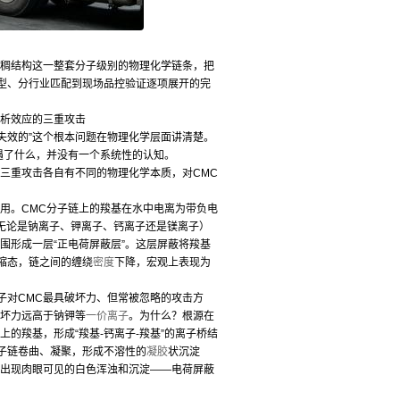
稠结构这一整套分子级别的物理化学链条，把
选型、分行业匹配到现场品控验证逐项展开的完
析效应的三重攻击
失效的”这个根本问题在物理化学层面讲清楚。
遇了什么，并没有一个系统性的认知。
三重攻击各自有不同的物理化学本质，对CMC
用。CMC分子链上的羧基在水中电离为带负电
（无论是钠离子、钾离子、钙离子还是镁离子）
围形成一层“正电荷屏蔽层”。这层屏蔽将羧基
缩态，链之间的缠绕
密度
下降，宏观上表现为
对CMC最具破坏力、但常被忽略的攻击方
破坏力远高于钠钾等
一价离子
。为什么？根源在
的羧基，形成“羧基-钙离子-羧基”的离子桥结
子链卷曲、凝聚，形成不溶性的
凝胶
状沉淀
会出现肉眼可见的白色浑浊和沉淀——电荷屏蔽