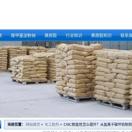
素
羧甲基淀粉钠
黄原胶
行业知识
黄原胶知识
联系
当前位置：
网站首页
>
化工助剂
> CMC耐盐性怎么提升？从盐离子破坏机制