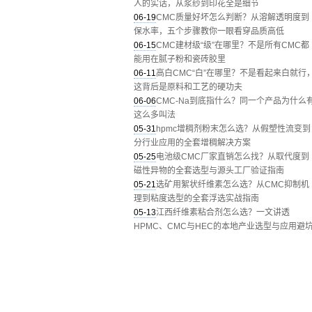
人的实话，从浆纱到印花全是细节
06-19
CMC质量好坏怎么判断？从溶解透明度到
保水率，五个步骤教你一眼看穿品质高低
06-15
CMC建材级“级”在哪里？不是所有CMC都
能用在腻子粉和瓷砖胶里
06-11
高白CMC“白”在哪里？不是看起来白就行
这背后是原料和工艺的硬功夫
06-06
CMC-Na到底指什么？同一个产品为什么
这么多叫法
05-31
hpmc增稠剂粉末怎么选？从假塑性流变到
分行业应用的全套增稠解决方案
05-25
电池级CMC厂家直销怎么找？从取代度到
磁性异物的全套选型与源头工厂验证指南
05-21
选矿用絮状纤维素怎么选？从CMC抑制机
理到粘度选型的全套浮选实战指南
05-13
江西纤维素粘合剂怎么选？一文讲透
HPMC、CMC与HEC的本地产业选型与应用避