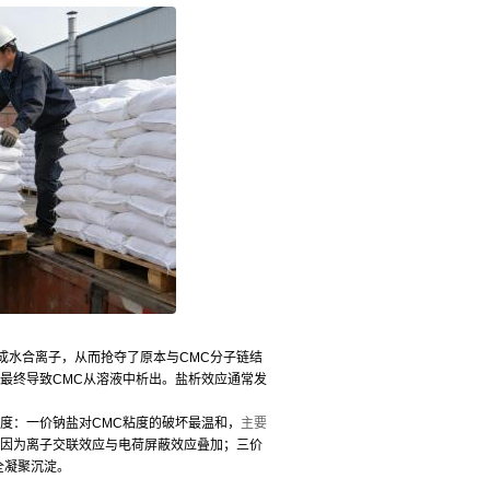
成水合离子，从而抢夺了原本与CMC分子链结
最终导致CMC从溶液中析出。盐析效应通常发
度：一价钠盐对CMC粘度的破坏最温和，
主要
，因为离子交联效应与电荷屏蔽效应叠加；三价
全凝聚沉淀。