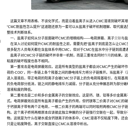
这篇文章不用表格、不谈化学式，而是沿着盐离子从进入CMC溶液到破坏其增
“CMC耐盐性怎么提升”这道题还原为一套可以从盐离子破坏机制理解、取代度
，
整技术判断体系。
一、盐离子如何从分子层面破坏CMC的增稠结构——电荷屏蔽、离子
交联
与盐
有
在深入讨论如何提升CMC的耐盐性之前，需要先把“盐离子到底是怎么让CMC
很多配方人员每天都在含盐体系中用CMC，但对于CMC在盐水中分子链到底遭
盐离子对CMC分子链的破坏并非单一机制，而是三重攻击同时
作用
的结果。这
粘度的破坏程度也各不相同。
第一重攻击是电荷屏蔽效应。这是所有类型的盐离子都会对CMC产生的破坏作
荷的-COO⁻，同一条链上各个羧基之间的静电排斥力将分子链推开。当盐离子
进入溶液后，带正电荷的阳离子会被CMC分子链上的负电荷羧基吸引，在羧基周
的负电荷部分抵消，链之间的静电排斥力减弱，分子链从充分伸展态转为部分蜷
溶液粘度的降低。
坑
第二重攻击是二价和多价金属离子的交联效应。这是钙、镁、铝等多价金属离子
式。电荷屏蔽效应是所有盐离子都会产生的作用，但钙镁等二价离子对CMC的
于钙镁离子带有两个正电荷，一根二价离子的两端可以同时吸附两根CMC分子链上
构。这个离子桥将两根原本应该彼此独立伸展的分子链强行交联在一起，导致分
物。这就是为什么在硬水或含钙镁离子的体系中，CMC溶液不仅粘度下降，还
只是让粘度降低，离子交联直接让CMC从溶液中析出。