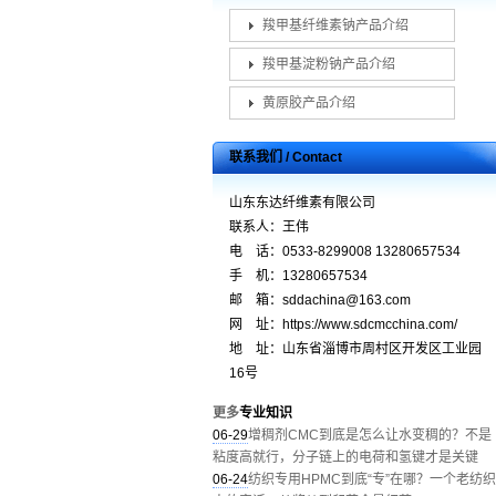
羧甲基纤维素钠产品介绍
羧甲基淀粉钠产品介绍
黄原胶产品介绍
联系我们 / Contact
山东东达纤维素有限公司
联系人：王伟
电 话：0533-8299008 13280657534
手 机：13280657534
邮 箱：sddachina@163.com
网 址：https://www.sdcmcchina.com/
地 址：山东省淄博市周村区开发区工业园
16号
更多
专业知识
06-29
增稠剂CMC到底是怎么让水变稠的？不是
粘度高就行，分子链上的电荷和氢键才是关键
06-24
纺织专用HPMC到底“专”在哪？一个老纺织