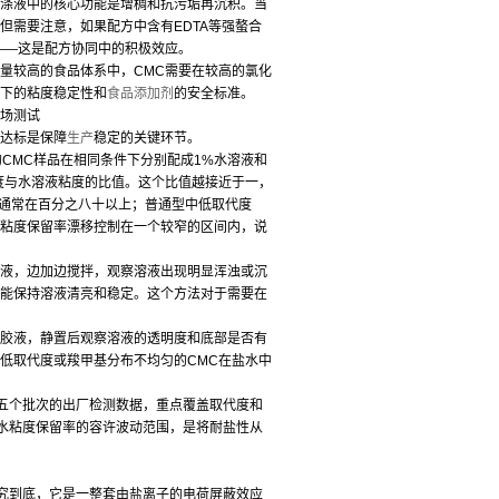
洗涤液中的核心功能是增稠和抗污垢再沉积。当
但需要注意，如果配方中含有EDTA等强螯合
——这是配方协同中的积极效应。
量较高的食品体系中，CMC需要在较高的氯化
境下的粘度稳定性和
食品添加剂
的安全标准。
现场测试
否达标是保障
生产
稳定的关键环节。
CMC样品在相同条件下分别配成1%水溶液和
度与水溶液粘度的比值。这个比值越接近于一，
率通常在百分之八十以上；普通型中低取代度
水粘度保留率漂移控制在一个较窄的区间内，说
溶液，边加边搅拌，观察溶液出现明显浑浊或沉
仍能保持溶液清亮和稳定。这个方法对于需要在
胶液，静置后观察溶液的透明度和底部是否有
低取代度或羧甲基分布不均匀的CMC在盐水中
五个批次的出厂检测数据，重点覆盖取代度和
水粘度保留率的容许波动范围，是将耐盐性从
追究到底，它是一整套由盐离子的电荷屏蔽效应