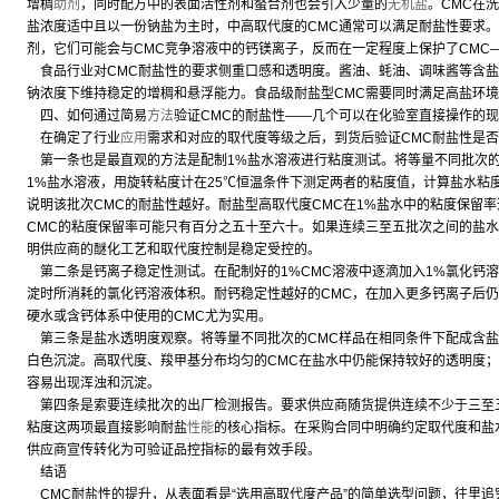
增稠
助剂
，同时配方中的表面活性剂和螯合剂也会引入少量的
无机盐
。CMC在
盐浓度适中且以一份钠盐为主时，中高取代度的CMC通常可以满足耐盐性要求。
剂，它们可能会与CMC竞争溶液中的钙镁离子，反而在一定程度上保护了CMC
食品行业对CMC耐盐性的要求侧重口感和透明度。酱油、蚝油、调味酱等含盐
钠浓度下维持稳定的增稠和悬浮能力。食品级耐盐型CMC需要同时满足高盐环
四、如何通过简易
方法
验证CMC的耐盐性——几个可以在化验室直接操作的
在确定了行业
应用
需求和对应的取代度等级之后，到货后验证CMC耐盐性是
第一条也是最直观的方法是配制1%盐水溶液进行粘度测试。将等量不同批次的
1%盐水溶液，用旋转粘度计在25℃恒温条件下测定两者的粘度值，计算盐水粘
说明该批次CMC的耐盐性越好。耐盐型高取代度CMC在1%盐水中的粘度保留
CMC的粘度保留率可能只有百分之五十至六十。如果连续三至五批次之间的盐
明供应商的醚化工艺和取代度控制是稳定受控的。
第二条是钙离子稳定性测试。在配制好的1%CMC溶液中逐滴加入1%氯化钙
淀时所消耗的氯化钙溶液体积。耐钙稳定性越好的CMC，在加入更多钙离子后
硬水或含钙体系中使用的CMC尤为实用。
第三条是盐水透明度观察。将等量不同批次的CMC样品在相同条件下配成含盐
白色沉淀。高取代度、羧甲基分布均匀的CMC在盐水中仍能保持较好的透明度；
容易出现浑浊和沉淀。
第四条是索要连续批次的出厂检测报告。要求供应商随货提供连续不少于三至
粘度这两项最直接影响耐盐
性能
的核心指标。在采购合同中明确约定取代度和盐
供应商宣传转化为可验证品控指标的最有效手段。
结语
CMC耐盐性的提升，从表面看是“选用高取代度产品”的简单选型问题，往里