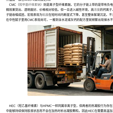
CMC（
羧甲基纤维素钠
）则是离子型纤维素醚。它的分子链上带的是带有负电
稠效果突出、透明度好、价格相对较低。但一旦进入碱性环境，高
浓度
的钙离子
子链收缩成团，宏观表现为
粘度
在短时间内断崖式下降，甚至整体絮凝沉淀。不
在中性腻子里用CMC表现尚可，一搬到含水泥或灰钙的配方里就频繁出现保水
HEC（羟乙基纤维素）与HPMC一样同属非离子型，但两者的热凝胶行为存在
中能够持续保持胶液状态而不会在加热时析出凝胶颗粒。因此HEC在需要高温