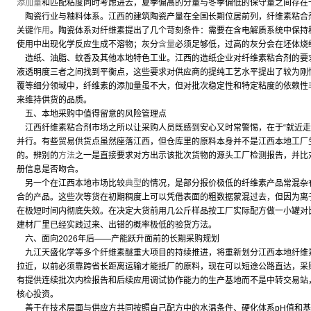
添加量
和匹配粘度同时考虑进去，夏季偏高的分量与冬季偏低的保守量之间存在
陶瓷行业与釉料体系。江西的建筑陶瓷产量在全国长期位居前列，纤维素粘合
关键
作用
。陶瓷体系对纤维素提出了几个苛刻条件：需要在含电解质系统中保持
使用中出现化学反应生成不溶物；灰分
含量
必须足够低，过高的灰分会在坯体烧
造纸、油脂、蚊香及其他本地特色工业。江西的造纸企业对纤维素粘合剂的要
液透明度三者之间找到平衡点，这些要求对供应商的提纯工艺水平提出了较为刚
覆等细分领域中，纤维素的添加量虽不大，但对批次稳定性和特定粘度的依赖性
来维持供货的品质。
五、本地采购中值得留意的风险管理点
江西纤维素粘合剂市场之所以让采购人员既感到安心又时常警惕，在于“就近走访
并行。有些贸易供货点虽然座落江西，但仓库里的原料本身并不是江西本地工厂
的。辨别的
方法
之一是直接要求对方出示该批次货物的源头工厂检测报告，并比
册信息是否吻合。
另一个在江西本地市场比较
典型
的情况，是部分报价极低的纤维素产品常混杂
合的产品。这些次等货在初期稠度上可以凭借表面的粗数据蒙混过去，但因为离
在极短时间内彻底失效。在决定大货前用几公斤样品按工厂实际配方做一小罐对
建材厂里已经实践过来、出错的概率极低的验货方法。
六、面向2026年后——产能跃升面前的长期采购规划
九江天盛化学等多个纤维素醚重大项目的持续推进，将重新划分江西本地纤维
拉近，以前必须靠跨省长距离运输才能抵厂的原料，现在可以短途公路直达，采
有提供连续批次内检报告和后续应用调试协作能力的生产基地而不是中转交易站
核心投资。
善于在技术层面与供应方共同按照自己配方中的水温条件、硬化体系pH值和基