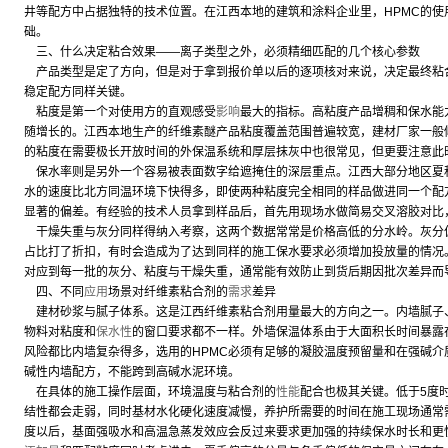
井等配方中占据独特的技术位置。在江西本地的建筑和涂料企业里，HPMC的使
础。
三、什么决定粘合效果——离子类型之外，必须精细匹配的几个核心参数
产品类型是定了方向，但是对于拿到报价单以后的逐项核对来说，决定最终粘
稳定配方同样关键。
粘度是第一个对使用方的直观感受
影响
最大的指标。高粘度产品增稠和保水能
随增长的。江西本地生产的纤维素醚产品粘度覆盖范围普遍较宽，建材厂家一般倾
的粘度在需要极长开放时间的外保温系统和厚层抹灰中也很常见，但更要注意此
保水率则是另外一个容易被表面数字给遮掩住的深层重点。江西大部分地区夏
水的速度比北方同温环境下快得多，即使两种粘度完全相同的样品做进同一个配
显著的偏差。有经验的技术人员拿到样品后，首先用现场水做简易交叉溶胶对比
干燥失重与灰分同样得纳入考察，这两个数据常常是价格高低的分水岭。灰分
占比打了折扣，有时会造成为了达到同样的施工保水要求必须增加投放量的情况
对应到每一批的灰分、粘度与干燥失重，通常能有效防止到货后期因批次差异而
四、不同
应用
场景对纤维素粘合剂的
需求
差异
建材砂浆与腻子体系。这是江西纤维素粘合剂用量最大的方向之一。内墙腻子
物料对粘度和
保水性
的窗口要求都不一样。外墙保温体系由于大面积长时间暴露
风险都比内墙复杂得多，选用的HPMC必须有足够的凝胶温度预留量和在强碱介
碱性内墙配方，不能跨到高碱水泥环境。
在具体的施工操作层面，环境温度与粘合剂的
性能
配合也极其关键。低于5度
结性都会走弱，同时基材水化硬化速度减慢，养护所需要的时间在施工现场通常
度以后，基面强吸水和高温急蒸发效应会反过来要求更加强的持续保水时长和更