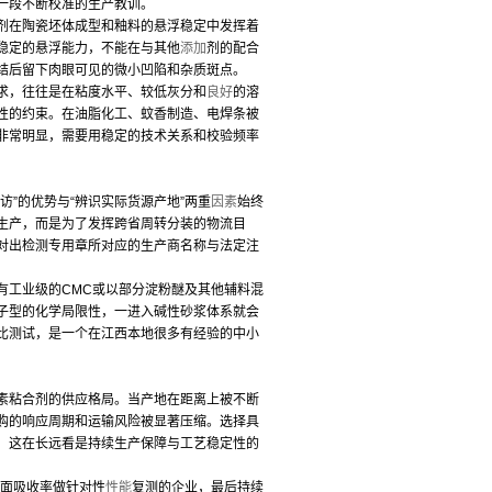
一段不断校准的生产教训。
剂在陶瓷坯体成型和釉料的悬浮稳定中发挥着
稳定的悬浮能力，不能在与其他
添加
剂的配合
结后留下肉眼可见的微小凹陷和杂质斑点。
求，往往是在粘度水平、较低灰分和
良好
的溶
性的约束。在油脂化工、蚊香制造、电焊条被
非常明显，需要用稳定的技术关系和校验频率
”的优势与“辨识实际货源产地”两重
因素
始终
生产，而是为了发挥跨省周转分装的物流目
对出检测专用章所对应的生产商名称与法定注
有工业级的CMC或以部分淀粉醚及其他辅料混
子型的化学局限性，一进入碱性砂浆体系就会
比测试，是一个在江西本地很多有经验的中小
素粘合剂的供应格局。当产地在距离上被不断
购的响应周期和运输风险被显著压缩。选择具
，这在长远看是持续生产保障与工艺稳定性的
面吸收率做针对性
性能
复测的企业，最后持续