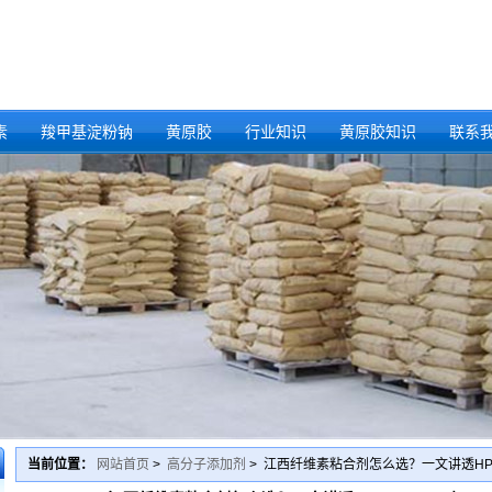
素
羧甲基淀粉钠
黄原胶
行业知识
黄原胶知识
联系
当前位置：
网站首页
>
高分子添加剂
> 江西纤维素粘合剂怎么选？一文讲透HP