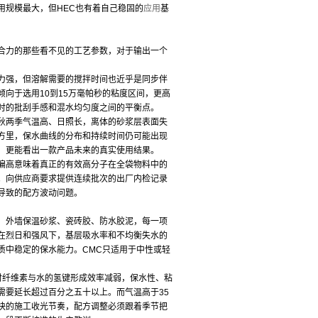
用规模最大，但HEC也有着自己稳固的
应用
基
合力的那些看不见的工艺参数，对于输出一个
力强，但溶解需要的搅拌时间也近乎是同步伴
向于选用10到15万毫帕秒的粘度区间，更高
时的批刮手感和混水均匀度之间的平衡点。
秋两季气温高、日照长，离体的砂浆层表面失
方里，保水曲线的分布和持续时间仍可能出现
，更能看出一款产品未来的真实使用结果。
偏高意味着真正的有效高分子在全袋物料中的
。向供应商要求提供连续批次的出厂内检记录
导致的配方波动问题。
、外墙保温砂浆、瓷砖胶、防水胶泥，每一项
在烈日和强风下，基层吸水率和不均衡失水的
质中稳定的保水能力。CMC只适用于中性或轻
时纤维素与水的氢键形成效率减弱，保水性、粘
需要延长超过百分之五十以上。而气温高于35
快的施工收光节奏，配方调整必须跟着季节把