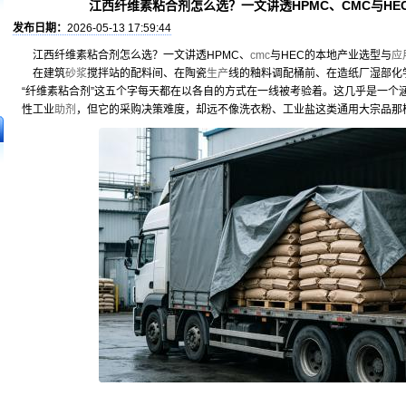
江西纤维素粘合剂怎么选？一文讲透HPMC、CMC与H
发布日期：
2026-05-13 17:59:44
江西纤维素粘合剂怎么选？一文讲透HPMC、
cmc
与HEC的本地产业选型与
应
在建筑
砂浆
搅拌站的配料间、在陶瓷
生产
线的釉料调配桶前、在造纸厂湿部化
“纤维素粘合剂”这五个字每天都在以各自的方式在一线被考验着。这几乎是一个
性工业
助剂
，但它的采购决策难度，却远不像洗衣粉、工业盐这类通用大宗品那