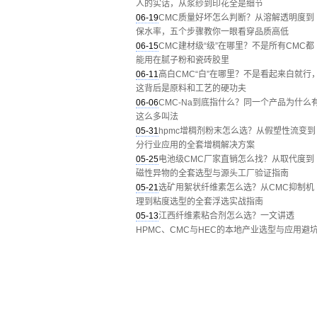
人的实话，从浆纱到印花全是细节
06-19
CMC质量好坏怎么判断？从溶解透明度到
保水率，五个步骤教你一眼看穿品质高低
06-15
CMC建材级“级”在哪里？不是所有CMC都
能用在腻子粉和瓷砖胶里
06-11
高白CMC“白”在哪里？不是看起来白就行
这背后是原料和工艺的硬功夫
06-06
CMC-Na到底指什么？同一个产品为什么
这么多叫法
05-31
hpmc增稠剂粉末怎么选？从假塑性流变到
分行业应用的全套增稠解决方案
05-25
电池级CMC厂家直销怎么找？从取代度到
磁性异物的全套选型与源头工厂验证指南
05-21
选矿用絮状纤维素怎么选？从CMC抑制机
理到粘度选型的全套浮选实战指南
05-13
江西纤维素粘合剂怎么选？一文讲透
HPMC、CMC与HEC的本地产业选型与应用避