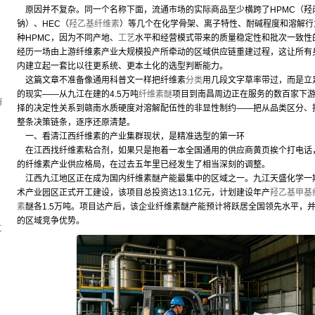
原因并不复杂。同一个名称下面，流通市场的实际商品至少横跨了HPMC（羟
钠）、HEC（
羟乙基纤维素
）等几个在化学骨架、离子特性、耐碱程度和溶解行
种HPMC，因为不同产地、
工艺
水平和经营模式带来的质量稳定性和批次一致性
经历一场由上游纤维素产业大规模投产所牵动的区域供应链重建过程，这让所有
内建立起一套比以往更系统、更本土化的选型判断能力。
，
这篇文章不准备像通用科普文一样把纤维素
分类
用几段文字草率带过，而是立
的现实——从九江在建的4.5万吨
纤维素醚
项目到南昌周边正在服务的数百家下
有
择的决定性关系到赣南水质硬度对溶解配伍性的非显性制约——把从品类区分、
整条决策链条，逐序还原清楚。
一、看清江西纤维素的产业集群现状，是精准选型的第一环
在江西找纤维素粘合剂，如果只是抱着一本全国通用的供应商黄页挨个打电话
的纤维素产业供应格局，在过去五年里已经发生了相当深刻的调整。
江西九江地区正在成为国内纤维素醚产能最集中的区域之一。九江天盛化学一期
术产业园区正式开工建设，该项目总投资达13.1亿元，计划建设年产
羟乙基甲基
素
醚各1.5万吨。项目达产后，该企业纤维素醚产能预计将跃居全国领先水平，
的区域竞争优势。
坑