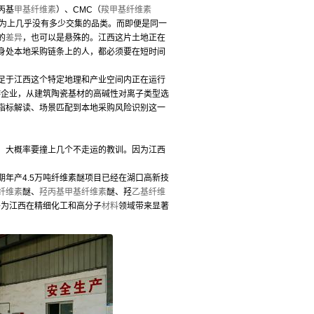
丙基
甲基纤维素
）、CMC（
羧甲基纤维素
为上几乎没有多少交集的品类。而即便是同一
的
差异
，也可以是悬殊的。江西这片土地正在
身处本地采购链条上的人，都必须要在短时间
足于江西这个特定地理和产业空间内正在运行
游企业，从建筑陶瓷基材的高碱性对离子类型选
指标解读、场景匹配到本地采购风险识别这一
，大概率要撞上几个不走运的教训。因为江西
年产4.5万吨纤维素醚项目已经在湖口高新技
纤维素
醚、
羟丙基甲基纤维素
醚、羟
乙基纤维
并为江西在精细化工和高分子
材料
领域带来显著