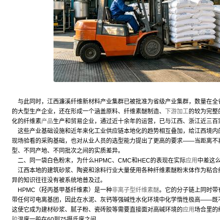
与此同时，江西濂溪纤维新材料产业集群已被批准为省级产业集群，数量在全
的大型生产企业，还在形成一个涵盖原料、纤维素醚制造、
下游加工
的较为完整
化的纤维素
产品
生产和贸易企业，通过近十余年的运营，已与江西、浙江近三百
这些产业基础设施和近年来化工业供应链本地化的趋势相互叠加，给江西境内
现场验看的采购基础，也对从业人员的选型能力提出了更高的要求——当距离不
型、不同产地、不同批次之间的实质差异。
二、同一袋白色粉末，为什么HPMC、CMC和HEC的表现在实际
应用
中差这
江西本地的建筑砂浆、陶瓷和涂料行业大量使用各种纤维素醚粉末体作为粘合
异的知识往往没有被系统地普及过。
HPMC（羟丙基甲基纤维素）是一种
非离子型纤维素醚
。它的分子链上同时带
带任何可电离基团，因此在水泥、灰钙等强碱性水化环境中化学惰性极高——既
这使它成为建材砂浆、腻子粉、瓷砖胶等需要直接面对高碱环境的
应用
场合里的
胶
温度一般在60到75摄氏度之间。