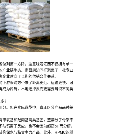
省位列第一方阵。这意味着江西不仅拥有单一
的产业链生态。南昌周边同样聚集了一批专业
家企业建立了长期的供销合作关系。
的下游采购方带来了距离更近、运输更快、可
再成为障碍，本地选择反而更需要辨识不同类
么多？
组分。但在实际选型中，真正区分产品品种差
有甲氧基和羟丙基两类基团，整套分子骨架不
不与钙离子反应，也不会因为超高pH而分解。
结构保水与粘合主力产品。此外，HPMC的
凝