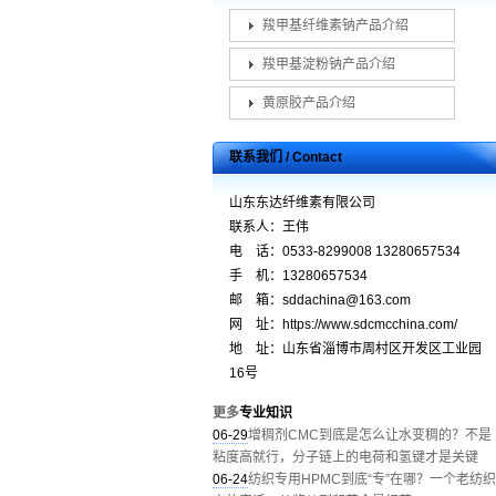
羧甲基纤维素钠产品介绍
羧甲基淀粉钠产品介绍
黄原胶产品介绍
联系我们 / Contact
山东东达纤维素有限公司
联系人：王伟
电 话：0533-8299008 13280657534
手 机：13280657534
邮 箱：sddachina@163.com
网 址：https://www.sdcmcchina.com/
地 址：山东省淄博市周村区开发区工业园
16号
更多
专业知识
06-29
增稠剂CMC到底是怎么让水变稠的？不是
粘度高就行，分子链上的电荷和氢键才是关键
06-24
纺织专用HPMC到底“专”在哪？一个老纺织