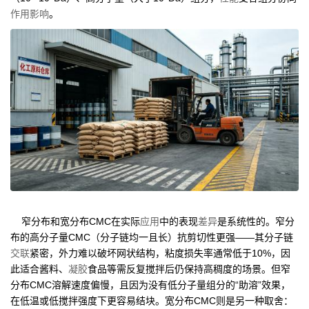
作用
影响
。
窄分布和宽分布CMC在实际
应用
中的表现
差异
是系统性的。窄分
布的高分子量CMC（分子链均一且长）抗剪切性更强——其分子链
交联
紧密，外力难以破坏网状结构，粘度损失率通常低于10%，因
此适合酱料、
凝胶
食品等需反复搅拌后仍保持高稠度的场景。但窄
分布CMC溶解速度偏慢，且因为没有低分子量组分的“助溶”效果，
在低温或低搅拌强度下更容易结块。宽分布CMC则是另一种取舍：