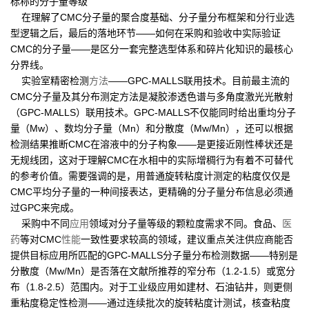
标称的分子量等级
在理解了CMC分子量的聚合度基础、分子量分布框架和分行业选
型逻辑之后，最后的落地环节——如何在采购和验收中实际验证
CMC的分子量——是区分一套完整选型体系和碎片化知识的最核心
分界线。
实验室精密检测
方法
——GPC-MALLS联用技术。目前最主流的
CMC分子量及其分布测定方法是凝胶渗透色谱与多角度激光光散射
（GPC-MALLS）联用技术。GPC-MALLS不仅能同时给出重均分子
量（Mw）、数均分子量（Mn）和分散度（Mw/Mn），还可以根据
检测结果推断CMC在溶液中的分子构象——是更接近刚性棒状还是
无规线团，这对于理解CMC在水相中的实际增稠行为有着不可替代
的参考价值。需要强调的是，用普通旋转粘度计测定的粘度仅仅是
CMC平均分子量的一种间接表达，更精确的分子量分布信息必须通
过GPC来完成。
采购中不同
应用
领域对分子量等级的颗粒度需求不同。食品、
医
药
等对CMC
性能
一致性要求较高的领域，建议重点关注供应商能否
提供目标应用所匹配的GPC-MALLS分子量分布检测数据——特别是
分散度（Mw/Mn）是否落在文献所推荐的窄分布（1.2-1.5）或宽分
布（1.8-2.5）范围内。对于工业级应用如建材、石油钻井，则更侧
重粘度稳定性检测——通过连续批次的旋转粘度计测试，核查粘度