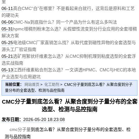
里
06-11
高白CMC“白”在哪里？不是看起来白就行，这背后是原料和工艺
的硬功夫
06-06
CMC-Na到底指什么？同一个产品为什么有这么多叫法
05-31
hpmc增稠剂粉末怎么选？从假塑性流变到分行业应用的全套增稠
解决方案
05-25
电池级CMC厂家直销怎么找？从取代度到磁性异物的全套选型与
源头工厂验证指南
05-21
选矿用絮状纤维素怎么选？从CMC抑制机理到粘度选型的全套浮
选实战指南
05-13
江西纤维素粘合剂怎么选？一文讲透HPMC、CMC与HEC的本地
产业选型与应用避坑
当前位置：
网站首页
>
化工助剂
> CMC分子量到底怎么看？从聚合度到分子
量分布的全套选型、检测与品控指南
CMC分子量到底怎么看？从聚合度到分子量分布的全套
选型、检测与品控指南
发布日期：
2026-05-20 18:23:08
cmc
分子量
到底怎么看？从聚合度到分子量分布的全套选型、检
测与品控指南