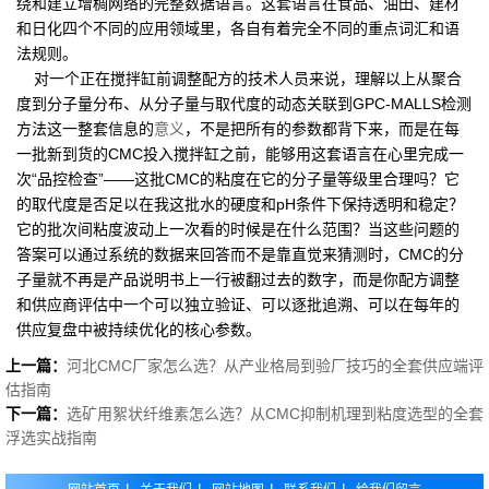
绕和建立增稠网络的完整数据语言。这套语言在食品、油田、建材
和日化四个不同的应用领域里，各自有着完全不同的重点词汇和语
法规则。
对一个正在搅拌缸前调整配方的技术人员来说，理解以上从聚合
度到分子量分布、从分子量与取代度的动态关联到GPC-MALLS检测
方法这一整套信息的
意义
，不是把所有的参数都背下来，而是在每
一批新到货的CMC投入搅拌缸之前，能够用这套语言在心里完成一
次“品控检查”——这批CMC的粘度在它的分子量等级里合理吗？它
的取代度是否足以在我这批水的硬度和pH条件下保持透明和稳定？
它的批次间粘度波动上一次看的时候是在什么范围？当这些问题的
答案可以通过系统的数据来回答而不是靠直觉来猜测时，CMC的分
子量就不再是产品说明书上一行被翻过去的数字，而是你配方调整
和供应商评估中一个可以独立验证、可以逐批追溯、可以在每年的
供应复盘中被持续优化的核心参数。
上一篇：
河北CMC厂家怎么选？从产业格局到验厂技巧的全套供应端评
估指南
下一篇：
选矿用絮状纤维素怎么选？从CMC抑制机理到粘度选型的全套
浮选实战指南