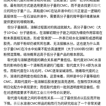
而其对取代度的依赖性相对较弱。也就是说，想把一缸水的粘度翻
倍，最有效的方式是选用更高分子量的CMC，而不是去找更
高取代
度
的同分子量
产品
。高粘度CMC在钻井液中的
应用
正是这一逻辑的
直接体现——在石油钻井液中，需要高分子量的羧甲基纤维素钠来
提供更好的增稠效果。
但分子量越高，溶解过程面对的挑战就越大。高分子量CMC（大
于10⁶Da）分子链极长，在溶解初期分子链之间因为缠绕作用容易在
粉末表面相互粘连，形成“胶束团”——外表已经水化溶解形成透明凝
胶壳，内部干粉却仍被死死包裹、无法接触水分。这也是为什么高
分子量CMC在冷水中如果不配合高速搅拌（大于1000转/分钟）或干
粉预混策略，结块概率远高于低分子量产品的根本原因。
取代度与溶解透明度的耦合关系被严重低估。取代度对CMC水溶
性的影响存在着一个清晰而关键的门槛值：取代度大于0.4即为水溶
性，而取代度在0.3左右时，CMC逐渐呈碱溶性。随着取代度的上
升，溶液的透明度也相应改善。这意味着，同样是中分子量等级的
CMC，高取代度的一批溶解后胶液更加清亮透明，在酸性饮料和透
明日化配方中表现更优；而低取代度的一批则透明度明显偏低，但
在对透明度要求不高的工业
应用
中性价比更好。
取代度与粘度之间的非线性关系——过了最优拐点以后反而开始
下降。
表征
水溶液CMC样品的粘性行为的研究给出了一个非常关键