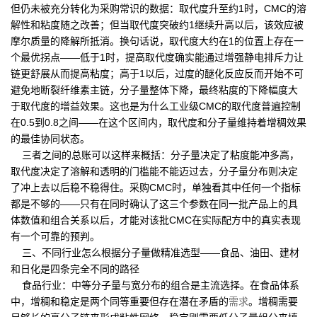
但仍未被充分转化为采购常识的数据：取代度升至约1时，CMC的溶
解性和粘度随之改善；但当取代度突破约1继续升高以后，该效应被
摩尔质量的降解所抵消。换句话说，取代度大约在1的位置上存在一
个最优拐点——低于1时，提高取代度确实能通过增强静电排斥力让
链更舒展从而提高粘度；高于1以后，过度的醚化反应反而开始不可
避免地断裂纤维素主链，分子量整体下降，最终粘度的下降幅度大
于取代度的增益效果。这也是为什么工业级CMC的取代度普遍控制
在0.5到0.8之间——在这个区间内，取代度和分子量维持着增稠效果
的最佳协同状态。
三者之间的总账可以这样来概括：分子量决定了粘度能冲多高，
取代度决定了溶解和透明的门槛能不能迈过去，分子量分布则决定
了冲上去以后稳不稳得住。采购CMC时，单独看其中任何一个指标
都是不够的——只有在同时确认了这三个参数在同一批产品上的具
体数值和组合关系以后，才能对该批CMC在实际配方中的真实表现
有一个可靠的预判。
三、不同行业怎么根据分子量做精准选型——食品、油田、建材
和日化是四条完全不同的路径
食品行业：中等分子量与宽分布的组合是主流选择。在食品体系
中，增稠和稳定是两个同等重要但存在潜在矛盾的
需求
。增稠需要