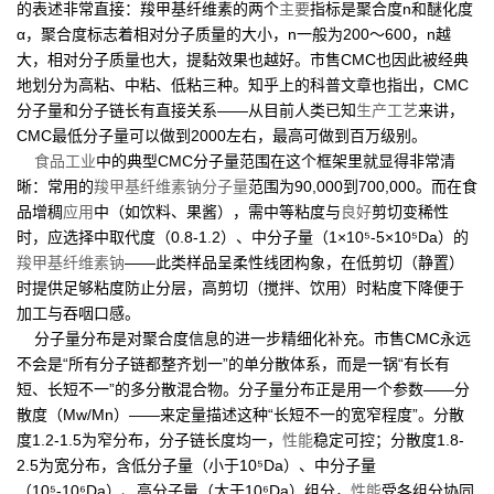
的表述非常直接：羧甲基纤维素的两个
主要
指标是聚合度n和醚化度
α，聚合度标志着相对分子质量的大小，n一般为200～600，n越
大，相对分子质量也大，提黏效果也越好。市售CMC也因此被经典
地划分为高粘、中粘、低粘三种。知乎上的科普文章也指出，CMC
分子量和分子链长有直接关系——从目前人类已知
生产工艺
来讲，
CMC最低分子量可以做到2000左右，最高可做到百万级别。
食品工业
中的典型CMC分子量范围在这个框架里就显得非常清
晰：常用的
羧甲基纤维素钠分子量
范围为90,000到700,000。而在食
品增稠
应用
中（如饮料、果酱），需中等粘度与
良好
剪切变稀性
时，应选择中取代度（0.8-1.2）、中分子量（1×10⁵-5×10⁵Da）的
羧甲基纤维素钠
——此类样品呈柔性线团构象，在低剪切（静置）
时提供足够粘度防止分层，高剪切（搅拌、饮用）时粘度下降便于
加工与吞咽口感。
分子量分布是对聚合度信息的进一步精细化补充。市售CMC永远
不会是“所有分子链都整齐划一”的单分散体系，而是一锅“有长有
短、长短不一”的多分散混合物。分子量分布正是用一个参数——分
散度（Mw/Mn）——来定量描述这种“长短不一的宽窄程度”。分散
度1.2-1.5为窄分布，分子链长度均一，
性能
稳定可控；分散度1.8-
2.5为宽分布，含低分子量（小于10⁵Da）、中分子量
（10⁵-10⁶Da）、高分子量（大于10⁶Da）组分，
性能
受各组分协同