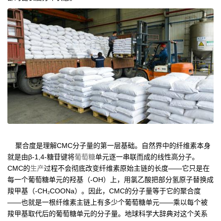
聚合度是理解CMC分子量的第一层基础。自然界中的纤维素本身
就是由β-1,4-糖苷键将
葡萄糖
单元逐一串联而成的线性高分子。
CMC的
生产
过程不会彻底改变纤维素原始主链的长度——它只是在
每一个葡萄糖单元的羟基（-OH）上，用氯乙酸把部分氢原子替换成
羧甲基（-CH₂COONa）。因此，CMC的分子量等于它的聚合度
——也就是一根纤维素主链上有多少个葡萄糖单元——乘以每个被
羧甲基取代后的葡萄糖单元的分子量。地球科学大辞典对这个关系