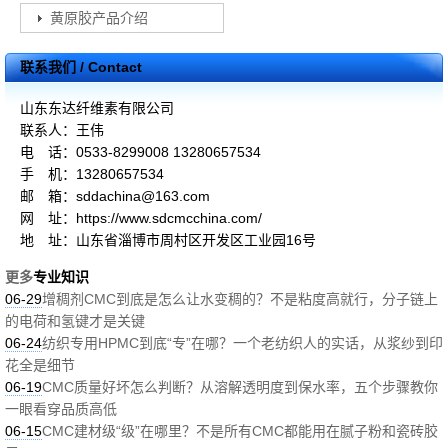
黄原胶产品介绍
联系我们 / Contact
山东东达纤维素有限公司
联系人：王伟
电 话：0533-8299008 13280657534
手 机：13280657534
邮 箱：sddachina@163.com
网 址：https://www.sdcmcchina.com/
地 址：山东省淄博市周村区开发区工业园16号
更多
专业知识
06-29
增稠剂CMC到底是怎么让水变稠的？不是粘度高就行，分子链上
的电荷和氢键才是关键
06-24
纺织专用HPMC到底“专”在哪？一个老纺织人的实话，从浆纱到印
花全是细节
06-19
CMC质量好坏怎么判断？从溶解透明度到保水率，五个步骤教你
一眼看穿品质高低
06-15
CMC建材级“级”在哪里？不是所有CMC都能用在腻子粉和瓷砖胶