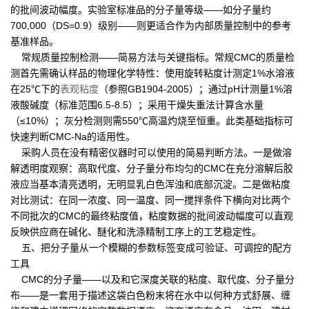
的批间波动幅度。实验室标准品的分子量等级——如分子量约
700,000（DS=0.9）级别——则更适合作为内部质量控制中的参考
基准样品。
常规质量控制检测——简易方法与关键指标。常规CMC的质量检
测首先需确认样品的物理化学特性：使用旋转粘度计测定1%水溶液
在25℃下的
表观粘度
（参照GB1904-2005）；通过pH计测量1%溶
液酸碱度（标准范围6.5-8.5）；采用干燥失重法计算含水量
（≤10%）；灰分检测则需550℃高温灼烧至恒重。此类基础指标可
快速判断CMC-Na的适用性。
采购人员在没有精密仪器时可以使用的简易判断方法。一是做溶
解透明度观察：高取代度、分子量分布均匀的CMC在充分溶解后胶
液应当基本清亮透明，无明显乳白色浑浊和底部沉淀。二是做粘度
对比测试：在同一浓度、同一温度、同一搅拌条件下横向对比两个
不同批次的CMC的最终粘度值，粘度数据的批间波动幅度可以直观
反映供应商在碱化、醚化和洗涤精制工序上的工艺稳定性。
五、把分子量从一个模糊的参数标签变成可验证、可调控的配方
工具
CMC的分子量——以及和它深度关联的粘度、取代度、分子量分
布——是一套用于描述这袋白色粉末将在水中以何种方式舒展、缠