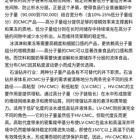
足够长的高分子链来形成粘性网络，稳定则需要低分子量组分来填
充间隙、防止析水分层。正是这个矛盾，使得食品行业普遍偏好中
分子量（90,000到700,000）结合宽分布（含10%-15%低分子量组
分）的CMC产品——高分子量组分提供足够的增稠效率来支撑酱料
和果冻的质地，低分子量组分则在长时间储存中持续填充在高分子
链的间隙中减少水分析出，从而维持货架期的稳定性。
冰淇淋和果冻等需要高稠度和细腻口感的产品，更依赖高分子量
组分的增稠贡献——高分子量的CMC可以显著改善食品的口感和质
地。而饮料和酸奶等需要快速溶解和长期储存不分层的流体食品，
宽分布CMC因其粘度波动更小而成为更优选择。
石油钻井行业：两种分子量产品各有不可替代的井下职责。石油
钻井液体系对CMC分子量的需求被清晰地分为两条完全不同的技术
路径——高粘型（HV-CMC）和低粘型（LV-CMC）。HV-CMC的主
要作用是提供增粘，通过高分子量（分子链极长）在水中形成致密
的缠绕网络来悬浮和携带钻屑，同时增强钻井液的悬浮和携带能
力。适用于低矿化度的淡水或低盐钻井液体系。LV-CMC则扮演完全
不同的角色——它的分子量虽然低于HV-CMC，但取代度反而更
高。高取代度带来的密集羧甲基分布使LV-CMC在盐水和高温深井环
境中仍然能够保持稳定的降滤失功能，即使在150℃以上高温下仍能
有效降低失水，形成薄而韧的滤饼保护井壁。因此，HV-CMC和LV-