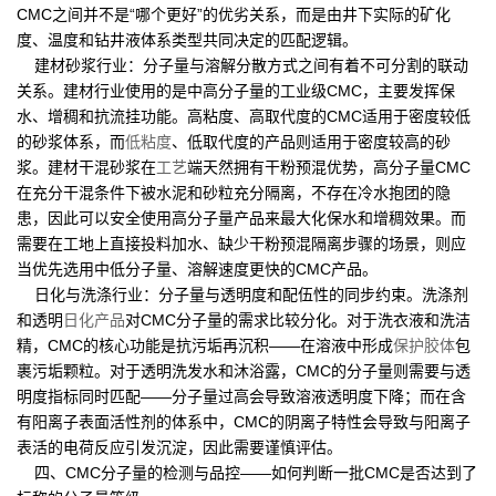
CMC之间并不是“哪个更好”的优劣关系，而是由井下实际的矿化
度、温度和钻井液体系类型共同决定的匹配逻辑。
建材砂浆行业：分子量与溶解分散方式之间有着不可分割的联动
关系。建材行业使用的是中高分子量的工业级CMC，主要发挥保
水、增稠和抗流挂功能。高粘度、高取代度的CMC适用于密度较低
的砂浆体系，而
低粘度
、低取代度的产品则适用于密度较高的砂
浆。建材干混砂浆在
工艺
端天然拥有干粉预混优势，高分子量CMC
在充分干混条件下被水泥和砂粒充分隔离，不存在冷水抱团的隐
患，因此可以安全使用高分子量产品来最大化保水和增稠效果。而
需要在工地上直接投料加水、缺少干粉预混隔离步骤的场景，则应
当优先选用中低分子量、溶解速度更快的CMC产品。
日化与洗涤行业：分子量与透明度和配伍性的同步约束。洗涤剂
和透明
日化产品
对CMC分子量的需求比较分化。对于洗衣液和洗洁
精，CMC的核心功能是抗污垢再沉积——在溶液中形成
保护胶体
包
裹污垢颗粒。对于透明洗发水和沐浴露，CMC的分子量则需要与透
明度指标同时匹配——分子量过高会导致溶液透明度下降；而在含
有阳离子表面活性剂的体系中，CMC的阴离子特性会导致与阳离子
表活的电荷反应引发沉淀，因此需要谨慎评估。
四、CMC分子量的检测与品控——如何判断一批CMC是否达到了