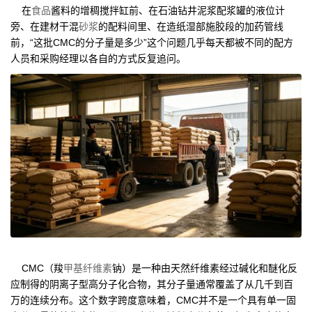
在
食品
酱料的增稠搅拌缸前、在石油钻井泥浆配浆罐的液位计
旁、在建材干混
砂浆
的配料间里、在造纸湿部施胶段的加药管线
前，“这批CMC的分子量是多少”这个问题几乎每天都被不同的配方
人员和采购经理以各自的方式反复追问。
CMC（羧
甲基纤维素
钠）是一种由天然纤维素经过碱化和醚化反
应制得的阴离子型高分子化合物，其分子量通常覆盖了从几千到百
万的连续分布。这个数字跨度意味着，CMC并不是一个具有单一固