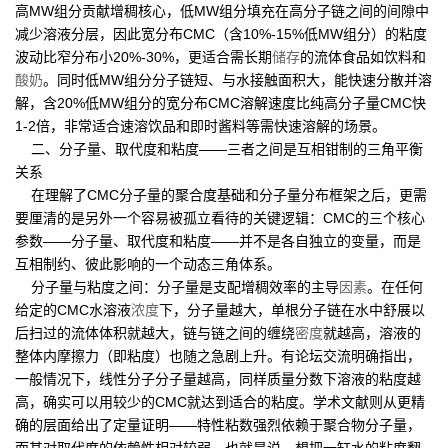
高MW组分贡献增稠核心，低MW组分填充在高分子链之间的间隙中
减少溶液分层，因此宽分布CMC（含10%-15%低MW组分）的粘度
波动比窄分布小20%-30%，更适合需长期
储存
的流体食品如饮料和
酸奶
。同时低MW组分分子链短、与水接触面积大，能快速分散并溶
解，含20%低MW组分的宽分布CMC溶解速度比纯高分子量CMC快
1-2倍，非常适合速溶饮品和即时酱料等需快速溶解的场景。
二、分子量、取代度和粘度——三者之间是互相钳制的三角平衡
关系
在理解了CMC分子量的聚合度基础和分子量分布框架之后，更需
要厘清的是另外一个容易被孤立看待的关键逻辑：CMC的三个核心
参数——分子量、取代度和粘度——并不是各自独立的变量，而是
互相制约、彼此影响的一个动态三角体系。
分子量与粘度之间：分子量是支配增稠效率的主导
因素
。在任何
给定的CMC水溶液
浓度
下，分子量越大，单根分子链在水中舒展以
后扫过的流体体积就越大，链与链之间的缠绕
密度
就越高，溶液的
整体内摩擦力（即粘度）也随之急剧上升。有论坛交流明确指出，
一般情况下，线性分子分子量越高，同样质量分数下溶液的粘度越
高，确实可以用较少的CMC就达到适合的粘度。学术文献则从更精
确的层面给出了定量证明——特性粘数强烈依赖于聚合物分子量，