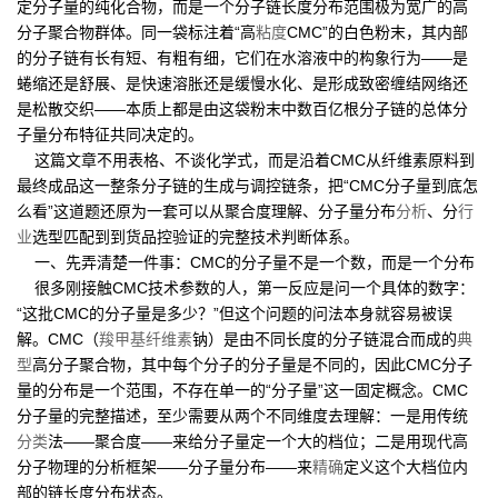
定分子量的纯化合物，而是一个分子链长度分布范围极为宽广的高
分子聚合物群体。同一袋标注着“高
粘度
CMC”的白色粉末，其内部
的分子链有长有短、有粗有细，它们在水溶液中的构象行为——是
蜷缩还是舒展、是快速溶胀还是缓慢水化、是形成致密缠结网络还
是松散交织——本质上都是由这袋粉末中数百亿根分子链的总体分
子量分布特征共同决定的。
这篇文章不用表格、不谈化学式，而是沿着CMC从纤维素原料到
最终成品这一整条分子链的生成与调控链条，把“CMC分子量到底怎
么看”这道题还原为一套可以从聚合度理解、分子量分布
分析
、分
行
业
选型匹配到到货品控验证的完整技术判断体系。
一、先弄清楚一件事：CMC的分子量不是一个数，而是一个分布
很多刚接触CMC技术参数的人，第一反应是问一个具体的数字：
“这批CMC的分子量是多少？”但这个问题的问法本身就容易被误
解。CMC（
羧甲基纤维素
钠）是由不同长度的分子链混合而成的
典
型
高分子聚合物，其中每个分子的分子量是不同的，因此CMC分子
量的分布是一个范围，不存在单一的“分子量”这一固定概念。CMC
分子量的完整描述，至少需要从两个不同维度去理解：一是用传统
分类
法——聚合度——来给分子量定一个大的档位；二是用现代高
分子物理的分析框架——分子量分布——来
精确
定义这个大档位内
部的链长度分布状态。