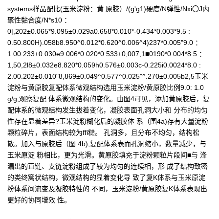
systems样品配比(玉米淀粉：黄 原胶）/(g'g1)硬度/N弹性/Nxi〇J内
聚性黏合度/N*s10 ：
0|,202±0.065*9.095±0.029a0.658*0.010*-0.434*0.003*9.5 :
0.50.800H).058b8.950^0.012*0.620^0.006^4)237*0.005"9.0 ：
1.00.233±0.030e9.006*0.020*0.533±0,007,1■0190*0.004*8.5 ：
1,50,2l8±0.032e8.820*0.059h0.576±0.003c-0.225i0.0024*8.0 :
2.00.202±0.010"8,869±0.049^0.577^0.025"^.270±0.005b2,5玉米
淀粉与黄原胶复配体系微观结构选用玉米淀粉/黄原胶比例9.0: 1.0
g/g,观察复配 体系微观结构的变化。由图4可见，添加黄原胶后，复
配体系的微观结构发生拔着变化，凝胶表面孔洞大小和 分布的均匀
性存在显着差异?玉米淀粉糊化后的凝胶体 系（围4a)存有大量淀粉
颗粒碎片，表面结构较为ffi糙。 孔洞多，且分布不均匀，结构松
散。加入与原胶后（图 4b),复配体系表而孔洞缩小，数量减少，与
玉米原淀 粉相比，更为光滑。黄原胶填充于淀粉颗粒片段间■与 浲
漏出的直链、支链淀粉组成了较为均匀的连续相，形 成了结构致密
的类终窝状结构，微观结构的显着变化导 致了复K体系与玉米原淀
粉体系间流变及凝胶特性的 不同，玉米淀粉/黄原胶复K体系表现出
更好的协同增效 性。