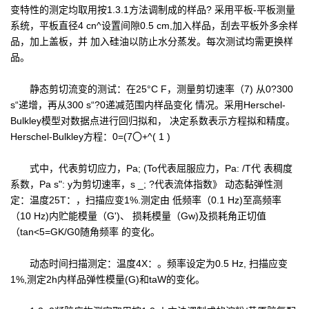
变特性的测定均取用按1.3.1方法调制成的样品? 采用平板-平板测量
系统，平板直径4 cn^设置间隙0.5 cm,加入样品，刮去平板外多余样
品，加上盖板，并 加入硅油以防止水分蒸发。每次测试均需更换样
品。
静态剪切流变的测试：在25°C F，测量剪切速率（7) 从0?300
s“递增，再从300 s“?0递减范围内样品变化 情况。采用Herschel-
Bulkley模型对数据点进行回归拟和， 决定系数表示方程拟和精度。
Herschel-Bulkley方程：0=(7〇+^( 1 )
式中，代表剪切应力，Pa; (To代表屈服应力，Pa: /T代 表稠度
系数，Pa s": y为剪切速率，s _; ?代表流体指数》 动态黏弹性测
定：温度25T：，扫描应变1%.测定由 低频率（0.1 Hz)至高频率
（10 Hz)内贮能模量（G')、 损耗模量（Gw)及损耗角正切值
（tan<5=GK/G0随角频率 的变化。
动态时间扫描测定：温度4X：。频率设定为0.5 Hz, 扫描应变
1%,测定2h内样品弹性模量(G)和taW的变化。