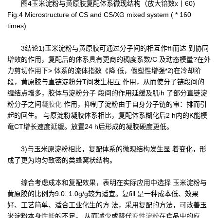
图4玉米淀粉与黄原肢复配体系微现结构（放大锫数x丨60)
Fig.4 Microstructure of CS and CS/XG mixed system ( * 160
times)
3结论1)玉米淀粉与黄原胶可通过分子间的相互作ffl而达 到协同
增效的作用，复配后的体系具有更商的稠度系数/C 及动态模量?在外
力剪切作用下> 体系的流体指数《降 低，假塑性增强*2)在冷却阶
段，黄原胶与直链淀粉分T间发生相互 作用，从而使分子链段间的
缠结点增多，胶体与淀粉分子 段间的作用延缓及肌ih 了部分直链淀
粉分子之间
凝胶化
作用，抑制了淀粉由于自身分子链的审：排而引
起的回生。 与原淀粉凝胶体系相比，复配体系糊化后2 h内的K能模
竜CT增长速度延缓。放置24 h后形成的凝胶硬度更低。
3)与玉米原淀粉相比，复配体系的微观结构发生显 着变化，形
成了更为均匀致密的类蜂窝状结构。
综合考虑成本和复配效果，表明在实际应用中选择 玉米淀粉与
黄原胶的比例为9.0: 1.0g/g较为适宜。复fill 是一种成本低、效果
好、工艺简单、适合工业化生的方 法，采用复配的方法，可改善玉
米淀粉本身
性能
的不足。 从而减少或替代
变性淀粉
在食品屮的应