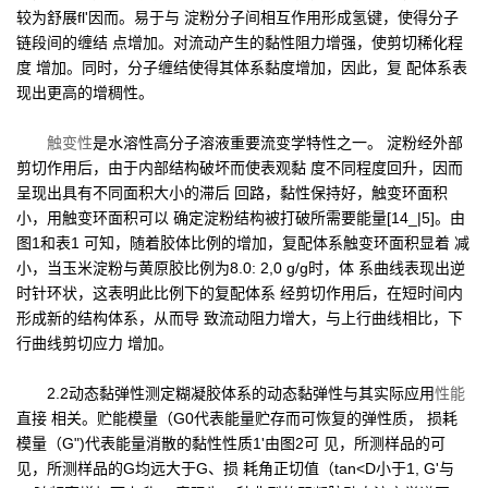
较为舒展fl'因而。易于与 淀粉分子间相互作用形成氢键，使得分子
链段间的缠结 点增加。对流动产生的黏性阻力增强，使剪切稀化程
度 增加。同时，分子缠结使得其体系黏度增加，因此，复 配体系表
现出更高的增稠性。
触变性
是水溶性高分子溶液重要流变学特性之一。 淀粉经外部
剪切作用后，由于内部结构破坏而使表观黏 度不同程度回升，因而
呈现出具有不同面积大小的滞后 回路，黏性保持好，触变环面积
小，用触变环面积可以 确定淀粉结构被打破所需要能量[14_|5]。由
图1和表1 可知，随着胶体比例的增加，复配体系触变环面积显着 减
小，当玉米淀粉与黄原胶比例为8.0: 2,0 g/g时，体 系曲线表现出逆
时针环状，这表明此比例下的复配体系 经剪切作用后，在短时间内
形成新的结构体系，从而导 致流动阻力增大，与上行曲线相比，下
行曲线剪切应力 增加。
2.2动态黏弹性测定糊凝胶体系的动态黏弹性与其实际应用
性能
直接 相关。贮能模量（G0代表能量贮存而可恢复的弹性质， 损耗
模量（G")代表能量消散的黏性性质1'由图2可 见，所测样品的可
见，所测样品的G均远大于G、损 耗角正切值（tan<D小于1, G'与