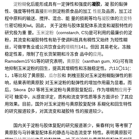
淀粉糊
化后能形成具有一定弹性和强度的
凝胶
，凝 胶的黏弹
性、强度等特性直接
影响
到淀粉质食品的加工
性能
及品质，加工过
程中原料的输送、搅拌、混合、能 量的损耗等均与
凝胶
体的
流变特
性
密切相关lwl。因此， 关于淀粉与胶体复配体系流变和凝胶特性的
研究极为重 要。
玉米淀粉
（cornstarch, CS)是可利用的最廉价的淀
粉，其流变和凝胶特性有助于使调料既具有稠性又始终 为短性糊
丝，可做宰售业或公共饮食业的
增稠剂
141。但因 其易老化，冻融
稳定性差，限制了在长货架期和冷冻食 品中的
应用
。
Ramsdem15"61等的研究表明，
黄原胶
（xanthan gum, XG)可有效
地抑制玉米淀粉的回生，提高其增稠性和冻融稳定性。六11〇11(：
1，1等比较了黄原胶、
瓜尔胶
和 刺槐豆胶对玉米淀粉糊黏弹性的影
响，结果表明黄原胶 对玉米淀粉的黏弹性的增加作用最为显着。而
后，Sikora【8J 等将玉米淀粉与黄原胶复配后，作为增稠剂
应用
于
可可 糖浆中，从感官评定，质构和流变学性质等多方面评价 了其应
用效果。目前，国外对玉米淀粉与黄原胶复配体 系糊化和回生特性
的研究报道较多，对其流变和凝胶特 性的报道较少。
国内关于淀粉与胶体复配的研究报道甚少，柴春样[9] 等考察了
黄原胶与马铃薯复配体系的静态与动态流变学 特性。表明黄原胶可