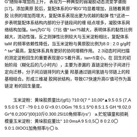
G"随频率增加而上升， 表现为一种典型的弱凝胶动态流变学谱图
[17]。添加黄原 胶后，复配体系的G*和G"均显着增加，且随着黄原
胶 比例的增加而增大，复配体系表现出更为优越的黏弹 性?这进一
步表明复配体系结构内部的分子链段间的缠 结点增多，凝胶体系网
络结构加强。tanj为G"与（7比 值* tan?5越大，表明体系的黏性比例
越大，流动性强，反之则弹性比例较大与玉米淀粉相比，复配体系
taM 的频率依赖性降低，当玉米淀粉与黄原胶比例为8.0 : 2.0 g/g时
^ tar^最高，复配体系具有更好的协同增稠作用。 2.3动态时间扫描
的测定淀粉回生的重要表现是G'S着升高，tan<5变小。在 回生的初
始阶段（糊化后的几小时内），主要为渗漏的 直链淀粉分子间进行
定向迁移，分子间沿链排列的大量 羟基通过链间氢链与邻链上的羟
基相结合。形成三维凝 胶网状结构，导致C7快速升高G'值可作为直
链淀 粉的回生量度。
玉米淀粉：黄垛胶质童比/(gf1) ?10:0(7 ^ 10,00*▲9.5 0.5 (7,A
9.5:0 5 CT -?9 0:1.0 G'<9.0:\.OGm ?8.5:1.5^0 8.5:1.5 GH *8.02,0
Gr^8.0;20G"|00|10斤0.300.25I10角频率/(rs“） a.贮鸵镇童和损耗
模量玉米淀粉：黄垛胶庇董比° 10:0msA 9 5:0,5〇 8 0:2.0〇
9.0:1.0IOO1加角频率/(r〇 b.