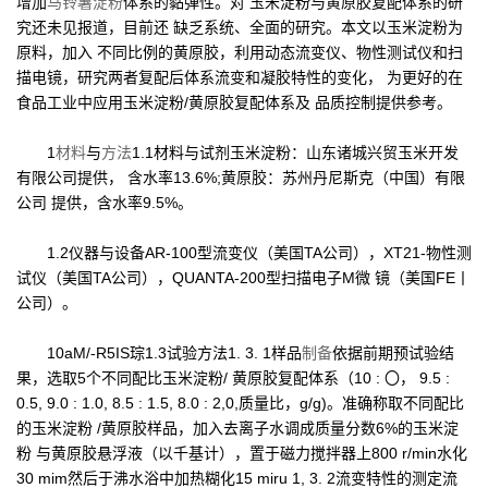
增加
马铃薯淀粉
体系的黏弹性。对 玉米淀粉与黄原胶复配体系的研
究还未见报道，目前还 缺乏系统、全面的研究。本文以玉米淀粉为
原料，加入 不同比例的黄原胶，利用动态流变仪、物性测试仪和扫
描电镜，研究两者复配后体系流变和凝胶特性的变化， 为更好的在
食品工业中应用玉米淀粉/黄原胶复配体系及 品质控制提供参考。
1
材料
与
方法
1.1材料与试剂玉米淀粉：山东诸城兴贸玉米开发
有限公司提供， 含水率13.6%;黄原胶：苏州丹尼斯克（中国）有限
公司 提供，含水率9.5%。
1.2仪器与设备AR-100型流变仪（美国TA公司），XT21-物性测
试仪（美国TA公司），QUANTA-200型扫描电子M微 镜（美国FE丨
公司）。
10aM/-R5IS琮1.3试验方法1. 3. 1样品
制备
依据前期预试验结
果，选取5个不同配比玉米淀粉/ 黄原胶复配体系（10 : 〇， 9.5 :
0.5, 9.0 : 1.0, 8.5 : 1.5, 8.0 : 2,0,质量比，g/g)。准确称取不同配比
的玉米淀粉 /黄原胶样品，加入去离子水调成质量分数6%的玉米淀
粉 与黄原胶悬浮液（以千基计），置于磁力搅拌器上800 r/min水化
30 mim然后于沸水浴中加热糊化15 miru 1, 3. 2流变特性的测定流