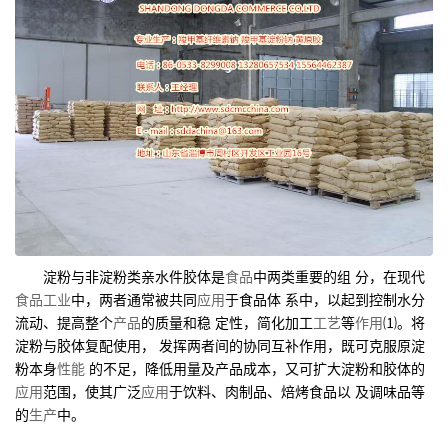
淀粉与非淀粉类亲水件胶体是
食品
中两类重要的组 分，在现代
食品工业
中，两者通常被共同
应用
于食品体 系中，以起到控制水分
流动、提高整个
产品
的质量和稳 定性，简化加工
工艺
等
作用
⑴。将
淀粉与胶体复配使用， 发挥两者间的协同互补作用，既可克服原淀
粉本身
性能
的不足，降低用量及产品成本，又可扩大淀粉和胶体的
应用
范围，使其广泛
应用
于饮料、肉制品、焙烤食品以 及调味品等
的
生产
中。