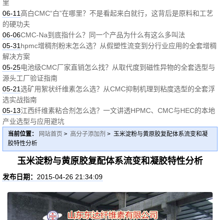
里
06-11
高白CMC“白”在哪里？不是看起来白就行，这背后是原料和工艺
的硬功夫
06-06
CMC-Na到底指什么？同一个产品为什么有这么多叫法
05-31
hpmc增稠剂粉末怎么选？从假塑性流变到分行业应用的全套增稠
解决方案
05-25
电池级CMC厂家直销怎么找？从取代度到磁性异物的全套选型与
源头工厂验证指南
05-21
选矿用絮状纤维素怎么选？从CMC抑制机理到粘度选型的全套浮
选实战指南
05-13
江西纤维素粘合剂怎么选？一文讲透HPMC、CMC与HEC的本地
产业选型与应用避坑
当前位置：
网站首页
>
高分子添加剂
> 玉米淀粉与黄原胶复配体系流变和凝
胶特性分析
玉米淀粉与黄原胶复配体系流变和凝胶特性分析
发布日期：
2015-04-26 21:34:09