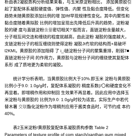
析由表2凝胶质构分析结果来看，与玉米原淀粉相比， 添加黄原胶引
起了复配体系凝胶硬度值、弹性值、内聚 性及黏合度降低。但变化
趋势未随黄原胶添加比例的增 加Iftf早现规律性变化。其中内聚性和
黏合度随着黄拟胶 比例的增加呈现出先降低后升高的趋势，淀粉凝
胶的硬 度与直链淀粉
含量
密切相关?‘般而言，直链淀粉含量越大，
分子相互间交连和缠绕的程度就越高，由此淀粉 凝胶的强度越大，
支链淀粉分子的相互缠绕则使得淀粉 凝胶Jt冇软的结构而+易破坏
l2KMI。黄原胶的添加阻碍 了 i_i链淀粉分子间的聚集重排，削弱7■
直链淀粉分子间 的作用力，黄原胶与淀粉分子间的缠绕使其复配体
系形 成了质地更为柔软的凝胶。
统计学分析表明，当黄原胶比例大于10%.即玉米 淀粉与黄原胶
比例小于9.0: 1.0g/g时，复配体系凝胶的 稠度系数(/〇和硬度变化不
再显着。即增稠作用和抑制回 生效果不再显着。因此应用中选择玉
米淀粉与黄原胶的 比例为9.0: 1.0g/g时较为适宜。实际生产中若代
替木薯
交联
酯化淀粉作为增稠剂应用于酱类食品时，可节约成 本约
40%。
表2玉米淀粉/黄原胶复配体系凝胶质构参数 Table 2
Parameters of texture profile of com starch/xanthan gum mixed