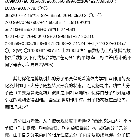
\.09lKOJ7±0.01b/0.38±0.0〇b0.999/0驾1064±27.39b9.0 ：
L08.94±0.57</8.|〇*〇。
36b20.7H2.45*/16.92±r.85ib0.26±0.0lc/0.2^〇。〇
2<0.994/0.997907±47.60c8.5 ： L58.69*0^1
e/r7.83±8.i5b22.88±0.78*/l 8.24±081
*0.21±0,0\^26±0.0\^0.9%/0.995851±37.20c8.0 :
2.08.59±0.30c/6.89±6.67b25.90±2.74*/24.l9±3,74*0.22±0.01d/
〇。2(W).〇1*0.998^.997-51 士21.93d注：前数据为上行线拟合数
据?后数据为下行线拟合数据*在同列里的平均值(土标准差)所带的不
同字母表示差异显着W05)
剪切稀化是剪切引起的分子形变伴随着流体力学相 互作用的变
化及其作用下大分子既旋转又形变的状态。 在淀粉糊中，线性大分
子链（
主要
为裒链淀粉）彼此之 间相互绳结，使得由分子相对运动
引起的流动变得困难。 当受到剪切作用时，分子结构被拉直取向，
编结点减少?
流动阻力降低，从而使表观
黏度
下降|IM2|?黄原胶是由3 种不同
单糖（D-甘露糖、D■
葡萄糖
、D-葡萄糖醛酸）构 成的高分子杂
多
糖
，由于自身负电荷间的相斥性使之分 子内无法形成氢键，分子链