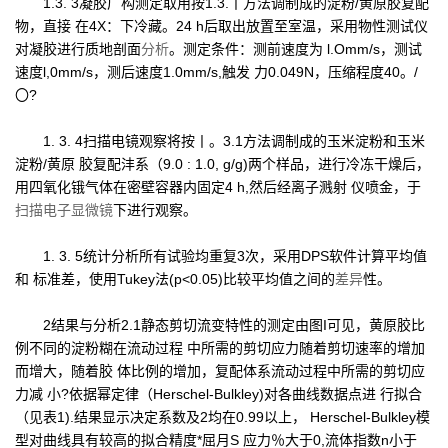
1.3. 3凝胶广构测定取用按1.3.丨方法调制成的淀粉/黄原胶复配
物，直接 在4X：下冷藏。24 h后取出放置至室温，采用物性测试仪
对凝胶进行质地剖面
分析
。测定条件：测前速度为 l.Omm/s，测试
速度l,0mm/s，测后速度1.0mm/s,触发 力0.049N，压缩程度40。/
〇?
1. 3. 4扫描电镜观察将按丨。3.1方法调制成的玉米淀粉和玉米
淀粉/黄原 胶复配沣系（9.0 : 1.0, g/g)两个样品，进行冷冻干燥后，
用四氧化锇气体在密壁容器内固定4 h,然后经离子溅射 仪喷金，于
扫描电子显微镜
下进行观察。
1. 3. 5统计分析所有试验均重复3次，采用DPS软件计算平均值
和 标准差，使用Tukey法(p<0.05)比较平均值之间的
差异
性。
2结果与分析2.1静态剪切流变特性的测定由图I可见，黄原胶比
例不同的淀粉糊在流动过程 中所需的剪切应力随着剪切速率的增加
而增大，随着胶 体比例的增加，复配体系流动过程中所需的剪切应
力减 小?依据幂定律（Herschel-Bulkley)对各曲线数据点进 行拟合
（见表1).结果显示决定系数及2均在0.99以上， Herschel-Bulkley模
型对曲线具有较高的拟合精度*屈月S 应力％大于0,流体指数n小于