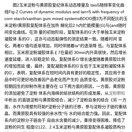
图2玉米淀粉与黄原胶复纪体系动态楼量及 taiu5随频率变化曲
线Fig-2 Curves of dynamic modulus and lan<5 with frequency of
corn starch/xanthan gum mixed systemsBOOO图3为不同配比的玉
米淀粉/黄原胶复配体系在加热 糊化后2 h内贮能模量(G)与(and随时
间变化曲线。在测 量的初始阶段，复配体系的G'大于单独玉米淀粉
凝胶体 系的G'，这亦与动态黏弹性的测定结果一致。随着时间 变
化，两者G'值均逐渐增加，同时伴随着ta^的逐渐降 低。与复配体系
相比，玉米原淀粉凝胶体系￡7在最初 30min内升高很快，然后增长
速度延缓，进入较稳定阶 段。复配体系G'增长速度随着黄原胶比例
的增加而延 缓，最终，复配凝胶体系的G'反低于玉米淀粉凝胶体系
的G'。表明，复配体系在短时间内具有更好的稳定性， 其应用于食
品中时可更好地改善因产品老化而产生的 品质变化。黄原胶对淀粉
短期回生的抑制作用主要存在 以下两方面的原因，一方面，黄原胶
的添加避免了淀粉 体系内海绵状结状结构的形成发展，从
淀粉颗粒
中析出 的直链淀粉与黄原胶结合，减少了淀粉自身的结合《另 一方
面，水作为增塑剂苻助P淀粉分子链的迁移，参与淀粉分子链的重结
晶，而黄原胶具有较强的亲水性*与 水的结合能力强。因此，复配体
系内的淀粉分子链由于 自由水含曼的减少，重排变得困难，降低了
淀粉的冋生 程度I2122、2.4玉米淀粉与黄原胶复配体系凝胶质构分