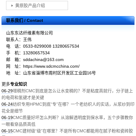
黄原胶产品介绍
联系我们 / Contact
山东东达纤维素有限公司
联系人：王伟
电 话：0533-8299008 13280657534
手 机：13280657534
邮 箱：sddachina@163.com
网 址：https://www.sdcmcchina.com/
地 址：山东省淄博市周村区开发区工业园16号
更多
专业知识
06-29
增稠剂CMC到底是怎么让水变稠的？不是粘度高就行，分子链上
的电荷和氢键才是关键
06-24
纺织专用HPMC到底“专”在哪？一个老纺织人的实话，从浆纱到印
花全是细节
06-19
CMC质量好坏怎么判断？从溶解透明度到保水率，五个步骤教你
一眼看穿品质高低
06-15
CMC建材级“级”在哪里？不是所有CMC都能用在腻子粉和瓷砖胶