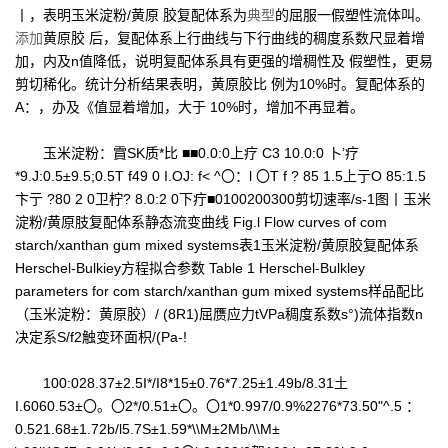
丨，表明玉米淀粉/黄原 胶复配体系为
典型
的屈服一假塑性流体叫。
添加
黄原胶 后，复配体系上行曲线与下行曲线的稠度系数尺显着增
加，内及n值降低，说明复配体系具有更强的增稠性及 假塑性，更易
剪切稀化。统计分析结果表明，黄原胶比 例为10%时。复配体系的
A：，办及《值显着增加，大于 10%时，增加不再显着。
玉米淀粉：霣SK质*比 ■■0.0:0上疗 C3 10.0:0 卜’疗
*9.J:0.5±9.5;0.5T f49 0 I.OJ: f< ^〇：l 〇T f ? 85 1.5上亍O 85:1.5
卞亍 ?80 2 0卫柠? 8.0:2 0下疔■0100200300剪切速率/s-1图丨玉米
淀粉/黄原肢复配体系静态流变曲线 Fig.l Flow curves of com
starch/xanthan gum mixed systems表1玉米淀粉/黄原胶复配体系
Herschel-Bulkiey方程拟合参数 Table 1 Herschel-Bulkley
parameters for com starch/xanthan gum mixed systems样品配比
（玉米淀粉：黄原胶）/ (8R1)屈赝应力tVPa稠度系数s°)流体指数n
决定系S/f2触变环面枳/(Pa-!
100:028.37±2.5I*/I8*15±0.76*7.25±1.49b/8.31土
I.6060.53±〇。〇2*/0.51±〇。〇1*0.997/0.9%2276*73.50"^.5 ：
0.521.68±1.72b/l5.7S±1.59*\\M±2Mb/\\M±