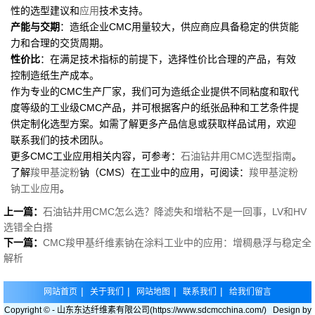
性的选型建议和
应用
技术支持。
产能与交期
：造纸企业CMC用量较大，供应商应具备稳定的供货能
力和合理的交货周期。
性价比
：在满足技术指标的前提下，选择性价比合理的产品，有效
控制造纸生产成本。
作为专业的CMC生产厂家，我们可为造纸企业提供不同粘度和取代
度等级的工业级CMC产品，并可根据客户的纸张品种和工艺条件提
供定制化选型方案。如需了解更多产品信息或获取样品试用，欢迎
联系我们的技术团队。
更多CMC工业应用相关内容，可参考：
石油钻井用CMC选型指南
。
了解
羧甲基淀粉
钠（CMS）在工业中的应用，可阅读：
羧甲基淀粉
钠工业应用
。
上一篇：
石油钻井用CMC怎么选？降滤失和增粘不是一回事，LV和HV
选错全白搭
下一篇：
CMC羧甲基纤维素钠在涂料工业中的应用：增稠悬浮与稳定全
解析
|
|
|
|
网站首页
关于我们
网站地图
联系我们
给我们留言
Copyright © - 山东东达纤维素有限公司(https://www.sdcmcchina.com/) Design by