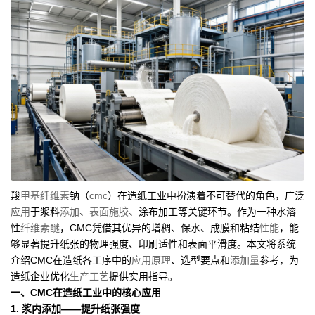
羧
甲基纤维素
钠（
cmc
）在造纸工业中扮演着不可替代的角色，广泛
应用
于浆料
添加
、
表面施胶
、涂布加工等关键环节。作为一种水溶
性
纤维素醚
，CMC凭借其优异的增稠、保水、成膜和粘结
性能
，能
够显著提升纸张的物理强度、印刷适性和表面平滑度。本文将系统
介绍CMC在造纸各工序中的
应用
原理
、选型要点和
添加量
参考，为
造纸企业优化
生产工艺
提供实用指导。
一、CMC在造纸工业中的核心应用
1. 浆内添加——提升纸张强度