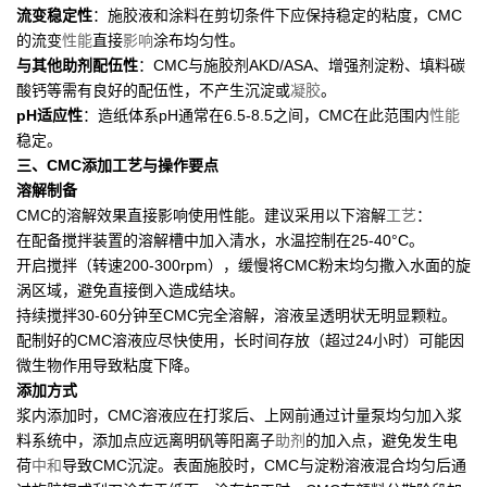
流变稳定性
：施胶液和涂料在剪切条件下应保持稳定的粘度，CMC
的流变
性能
直接
影响
涂布均匀性。
与其他助剂配伍性
：CMC与施胶剂AKD/ASA、增强剂淀粉、填料碳
酸钙等需有良好的配伍性，不产生沉淀或
凝胶
。
pH适应性
：造纸体系pH通常在6.5-8.5之间，CMC在此范围内
性能
稳定。
三、CMC添加工艺与操作要点
溶解制备
CMC的溶解效果直接影响使用性能。建议采用以下溶解
工艺
：
在配备搅拌装置的溶解槽中加入清水，水温控制在25-40°C。
开启搅拌（转速200-300rpm），缓慢将CMC粉末均匀撒入水面的旋
涡区域，避免直接倒入造成结块。
持续搅拌30-60分钟至CMC完全溶解，溶液呈透明状无明显颗粒。
配制好的CMC溶液应尽快使用，长时间存放（超过24小时）可能因
微生物作用导致粘度下降。
添加方式
浆内添加时，CMC溶液应在打浆后、上网前通过计量泵均匀加入浆
料系统中，添加点应远离明矾等阳离子
助剂
的加入点，避免发生电
荷
中和
导致CMC沉淀。表面施胶时，CMC与淀粉溶液混合均匀后通