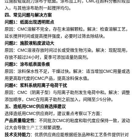
过施胶辊或刮刀涂布于纸面。涂布加工时，CMC在颜料分散阶段加
入，与其他涂布助剂一起搅拌均匀。
四、常见问题与解决方案
问题1：纸面出现透明斑点
原因：CMC溶解不完全，存在未溶解颗粒。解决：检查溶解工艺，
延长搅拌时间或提高搅拌强度，必要时过筛去除结块。
问题2：施胶液粘度波动大
原因：CMC溶液存放时间过长或受微生物污染。解决：现配现用，
存放不超过24小时，夏季可添加适量防腐剂。
问题3：涂布纸表面条痕
原因：涂料保水性不足，干燥过快。解决：适当增加CMC用量或选
用更高取代度的CMC产品，提高涂料保水值。
问题4：浆料系统阳离子电荷干扰
原因：CMC（阴离子型）与阳离子助剂发生电荷中和。解决：调整
添加顺序，CMC在阳离子助剂之前加入，间隔至少5分钟。
五、造纸用CMC供应商选择建议
选择造纸用CMC供应商时，建议重点考察以下方面：
产品质量稳定性
：不同批次CMC的粘度和取代度应保持一致，波动
过大会导致
生产工艺
频繁调整。
技术支持能力
：优质供应商应能根据纸张品种和工艺条件提供针对