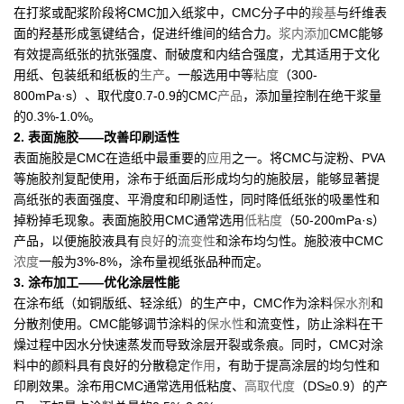
在打浆或配浆阶段将CMC加入纸浆中，CMC分子中的
羧基
与纤维表
面的羟基形成氢键结合，促进纤维间的结合力。
浆内添加
CMC能够
有效提高纸张的抗张强度、耐破度和内结合强度，尤其适用于文化
用纸、包装纸和纸板的
生产
。一般选用中等
粘度
（300-
800mPa·s）、取代度0.7-0.9的CMC
产品
，添加量控制在绝干浆量
的0.3%-1.0%。
2. 表面施胶——改善印刷适性
表面施胶是CMC在造纸中最重要的
应用
之一。将CMC与淀粉、PVA
等施胶剂复配使用，涂布于纸面后形成均匀的施胶层，能够显著提
高纸张的表面强度、平滑度和印刷适性，同时降低纸张的吸墨性和
掉粉掉毛现象。表面施胶用CMC通常选用
低粘度
（50-200mPa·s）
产品，以便施胶液具有
良好
的
流变性
和涂布均匀性。施胶液中CMC
浓度
一般为3%-8%，涂布量视纸张品种而定。
3. 涂布加工——优化涂层性能
在涂布纸（如铜版纸、轻涂纸）的生产中，CMC作为涂料
保水剂
和
分散剂使用。CMC能够调节涂料的
保水性
和流变性，防止涂料在干
燥过程中因水分快速蒸发而导致涂层开裂或条痕。同时，CMC对涂
料中的颜料具有良好的分散稳定
作用
，有助于提高涂层的均匀性和
印刷效果。涂布用CMC通常选用低粘度、
高取代度
（DS≥0.9）的产