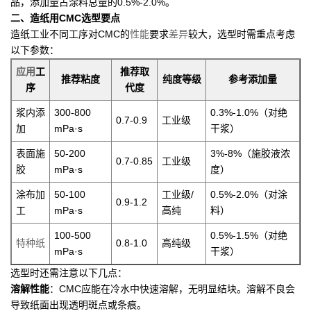
品，添加量占涂料总量的0.5%-2.0%。
二、造纸用CMC选型要点
造纸工业不同工序对CMC的
性能
要求
差异
较大，选型时需重点考虑
以下参数：
应用
工
推荐取
推荐粘度
纯度等级
参考添加量
序
代度
浆内添
300-800
0.3%-1.0%（对绝
0.7-0.9
工业级
加
mPa·s
干浆）
表面施
50-200
3%-8%（施胶液浓
0.7-0.85
工业级
胶
mPa·s
度）
涂布加
50-100
工业级/
0.5%-2.0%（对涂
0.9-1.2
工
mPa·s
高纯
料）
100-500
0.5%-1.5%（对绝
特种纸
0.8-1.0
高纯级
mPa·s
干浆）
选型时还需注意以下几点：
溶解性能
：CMC应能在冷水中快速溶解，无明显结块。溶解不良会
导致纸面出现透明斑点或条痕。