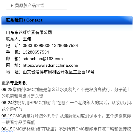
黄原胶产品介绍
联系我们 / Contact
山东东达纤维素有限公司
联系人：王伟
电 话：0533-8299008 13280657534
手 机：13280657534
邮 箱：sddachina@163.com
网 址：https://www.sdcmcchina.com/
地 址：山东省淄博市周村区开发区工业园16号
更多
专业知识
06-29
增稠剂CMC到底是怎么让水变稠的？不是粘度高就行，分子链上
的电荷和氢键才是关键
06-24
纺织专用HPMC到底“专”在哪？一个老纺织人的实话，从浆纱到印
花全是细节
06-19
CMC质量好坏怎么判断？从溶解透明度到保水率，五个步骤教你
一眼看穿品质高低
06-15
CMC建材级“级”在哪里？不是所有CMC都能用在腻子粉和瓷砖胶