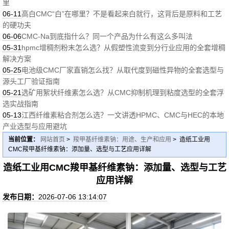
里
06-11
高白CMC“白”在哪里？不是看起来白就行，这背后是原料和工艺
的硬功夫
06-06
CMC-Na到底指什么？同一个产品为什么有这么多叫法
05-31
hpmc增稠剂粉末怎么选？从假塑性流变到分行业应用的全套增稠
解决方案
05-25
电池级CMC厂家直销怎么找？从取代度到磁性异物的全套选型与
源头工厂验证指南
05-21
选矿用絮状纤维素怎么选？从CMC抑制机理到粘度选型的全套浮
选实战指南
05-13
江西纤维素粘合剂怎么选？一文讲透HPMC、CMC与HEC的本地
产业选型与应用避坑
当前位置：
网站首页
>
羧甲基纤维素钠：用途、生产和应用
> 造纸工业用
CMC羧甲基纤维素钠：添加量、选型与工艺应用详解
造纸工业用CMC羧甲基纤维素钠：添加量、选型与工艺
应用详解
发布日期：
2026-07-06 13:14:07