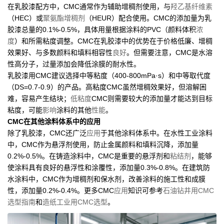
在乳胶漆配方中，CMC通常作为辅助增稠剂使用，与
羟乙基纤维素
（HEC）或
聚氨酯增稠剂
（HEUR）配合使用。CMC的添加量为乳
胶漆总量的0.1%-0.5%，具体用量根据涂料的PVC（颜料体积
浓
度
）和所需粘度调整。CMC在乳胶漆中的优势在于价格低廉、增稠
效果好、与多数颜料和填料相容性
良好
。但需要注意，CMC是水溶
性高分子，过量添加会降低涂膜的耐水性。
乳胶漆用CMC建议选择中等粘度（400-800mPa·s）和中等取代度
（DS=0.7-0.9）的产品。高粘度CMC虽然增稠效果好，但溶解困
难，容易产生结块；
低粘度
CMC则需要较大的添加量才能达到目标
粘度，可能
影响
涂料的其他
性能
。
CMC在其他涂料体系中的应用
除了乳胶漆，CMC还广泛
应用
于其他涂料体系中。在水性工业涂料
中，CMC作为悬浮剂使用，防止金属颜料和填料沉降，添加量
0.2%-0.5%。在铸造涂料中，CMC是重要的悬浮剂和
粘结剂
，能够
使涂料具有良好的悬浮性和涂覆性，添加量0.3%-0.8%。在建筑防
水涂料中，CMC作为增稠剂和保水剂，改善涂料的施工性和成膜
性，添加量0.2%-0.4%。更多CMC
应用
知识可参考
石油钻井用CMC
选型指南
和
造纸工业用CMC选型
。