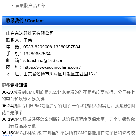
黄原胶产品介绍
联系我们 / Contact
山东东达纤维素有限公司
联系人：王伟
电 话：0533-8299008 13280657534
手 机：13280657534
邮 箱：sddachina@163.com
网 址：https://www.sdcmcchina.com/
地 址：山东省淄博市周村区开发区工业园16号
更多
专业知识
06-29
增稠剂CMC到底是怎么让水变稠的？不是粘度高就行，分子链上
的电荷和氢键才是关键
06-24
纺织专用HPMC到底“专”在哪？一个老纺织人的实话，从浆纱到印
花全是细节
06-19
CMC质量好坏怎么判断？从溶解透明度到保水率，五个步骤教你
一眼看穿品质高低
06-15
CMC建材级“级”在哪里？不是所有CMC都能用在腻子粉和瓷砖胶