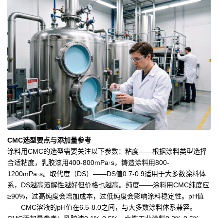
CMC选型要点与添加量参考
涂料用CMC的选型需要关注以下参数：粘度——根据涂料类型选择
合适粘度，乳胶漆用400-800mPa·s，铸造涂料用800-
1200mPa·s。取代度（DS）——DS值0.7-0.9适用于大多数涂料体
系，DS越高溶解性越好但价格也越高。纯度——涂料用CMC纯度应
≥90%，过高纯度会增加成本，过低纯度会影响涂料稳定性。pH值
——CMC溶液的pH值在6.5-8.0之间，与大多数涂料体系兼容。