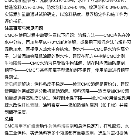
CMC添加量参考：乳胶漆0.1%-0.5%，水性工业涂料0.2%-0.5%，
铸造涂料0.3%-0.8%，防水涂料0.2%-0.4%，纹理涂料0.3%-0.6%。
实际添加量需通过试验确定，以涂料粘度、悬浮稳定性和施工性为
评价指标。
注意事项与常见问题
CMC在使用过程中需要注意以下问题：溶解
方法
——CMC应先在冷
水中分散，再加热至60-70°C加速溶解，或采用干粉混合法与填料预
混后加水。直接倒入热水中会结块。耐水性——CMC是水溶性高分
子，过量添加会降低涂膜的耐水性，建议在配方中控制CMC比例。
生物降解
——CMC水溶液易受微生物降解，储存时应添加防腐剂。
相容性——CMC与某些阳离子型添加剂不相容，使用前需进行相容
性测试。
常见问题
解决：涂料粘度不稳定——检查CMC溶解是否均匀，建议
使用胶体磨或高速分散机辅助溶解。颜料沉降——适当增加CMC添
加量或选择高粘度CMC。涂膜耐水性下降——减少CMC用量或改用
疏水改性
纤维素醚
。涂料霉变——添加适量防腐剂（如卡松）并控
制储存温度。
总结
CMC
羧甲基纤维素
钠作为
涂料增稠剂
和悬浮稳定剂，在乳胶漆、水
性工业涂料、铸造涂料等多个领域都有重要
应用
。选型时需根据涂