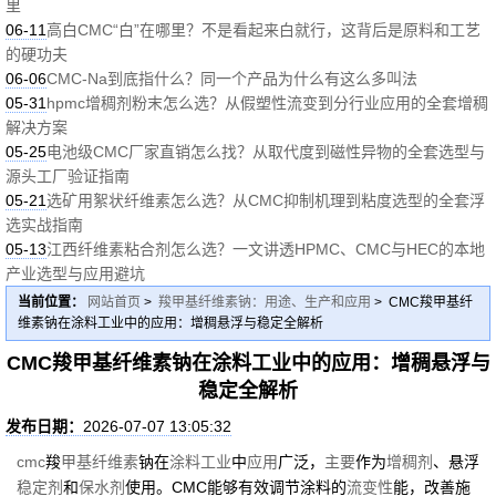
里
06-11
高白CMC“白”在哪里？不是看起来白就行，这背后是原料和工艺
的硬功夫
06-06
CMC-Na到底指什么？同一个产品为什么有这么多叫法
05-31
hpmc增稠剂粉末怎么选？从假塑性流变到分行业应用的全套增稠
解决方案
05-25
电池级CMC厂家直销怎么找？从取代度到磁性异物的全套选型与
源头工厂验证指南
05-21
选矿用絮状纤维素怎么选？从CMC抑制机理到粘度选型的全套浮
选实战指南
05-13
江西纤维素粘合剂怎么选？一文讲透HPMC、CMC与HEC的本地
产业选型与应用避坑
当前位置：
网站首页
>
羧甲基纤维素钠：用途、生产和应用
> CMC羧甲基纤
维素钠在涂料工业中的应用：增稠悬浮与稳定全解析
CMC羧甲基纤维素钠在涂料工业中的应用：增稠悬浮与
稳定全解析
发布日期：
2026-07-07 13:05:32
cmc
羧
甲基纤维素
钠在
涂料工业
中
应用
广泛，
主要
作为
增稠剂
、悬浮
稳定剂
和
保水剂
使用。CMC能够有效调节涂料的
流变性
能，改善施