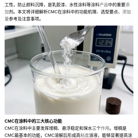
工性，防止颜料沉降，是乳胶漆、水性涂料等涂料
产品
中的重要
添
加
剂。本文将详细解析CMC在涂料中的功能机理、选型要点、
添加
量
参考及注意事项。
CMC在涂料中的三大核心功能
CMC在涂料中主要发挥增稠、悬浮稳定和保水三个
作用
。增稠是
CMC最基本的功能，CMC溶解后形成高
粘度
溶液，能够显著提高涂