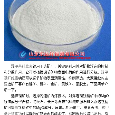
羧
甲基纤维素
钠用于选矿厂，关键是利用其对矿物浮选的抑制
和分散
作用
。它可以根据调节矿物表面电荷的作用进行分散。
羧甲
基纤维素
钠还可以调节矿物表面润滑性，抑制浮选。大家接触的
主
要
选矿厂客户有镍矿、锡矿、金矿、黄铁矿、蒙脱土。下面简单介
绍一下。
选择镍矿时，选择闪速炉冶炼技术，对浮选镍钛精矿中的MgO
残渣成分***严格，蛇纹石、长石等含镁铝硅酸盐脉石进入浮选钛精
矿可提高钛精矿中的MgO成分，危害后期冶炼厂。结果表明，
羧甲
基纤维素钠
可以降低矿物表面的疏水性，抑制长石和绿色泥石，降