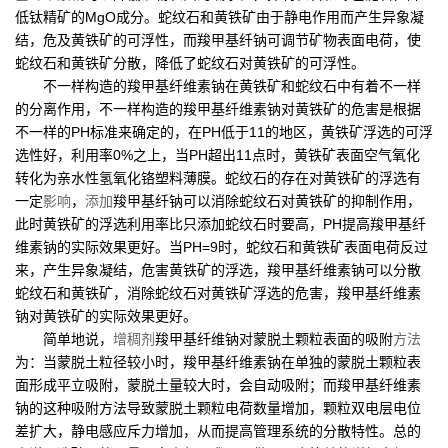
低钛精矿的MgO成分。蛇纹石和黄铁矿由于静电作用而产生异象凝
结，危及黄铁矿的可浮性，而羧甲基纤钠可调节矿物表面电荷，使
蛇纹石和黄铁矿分散，降低了蛇纹石对黄铁矿的可浮性。
不一样构造的羧甲基纤维素钠在黄铁矿和蛇纹石中有着不一样
的分离作用，不一样构造的羧甲基纤维素钠对黄铁矿的危害是根据
不一样的PH标准来确定的，在PH低于11的地区，黄铁矿浮选的可浮
选性好，利用率0%之上，当PH超出11点时，黄铁矿表面空气氧化
转化为亲水性氢氧化铬塑料薄膜。蛇纹石的存在对黄铁矿的浮选有
一定
影响
，
添加
羧甲基纤钠可以消除蛇纹石对黄铁矿的抑制作用，
此时黄铁矿的浮选利用率比只添加蛇纹石时要高，PH提高羧甲基纤
维素钠的实际效果更好。当PH=9时，蛇纹石和黄铁矿表面电荷反过
来，产生异象凝结，危害黄铁矿的浮选，羧甲基纤维素钠可以分散
蛇纹石和黄铁矿，消除蛇纹石对黄铁矿浮选的危害，羧甲基纤维素
钠对黄铁矿的实际效果更好。
简单地说，
增稠剂
羧甲基纤维钠对蒙脱土颗粒表面的吸附
方法
为：当蒙脱土粒径较小时，羧甲基纤维素钠在单独的蒙脱土颗粒表
面形成平立吸附，蒙脱土量较大时，会自动吸附；而羧甲基纤维素
钠的这种吸附方法导致蒙脱土颗粒电荷数量增加，颗粒双电层电位
差扩大，静电感应斥力增加，从而提高管理系统的分散特性。总的