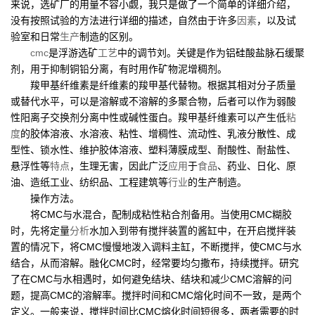
来说，选矿厂的用量不容小觑，我只是做了一个简单的详细介绍，
没有按照试验的方法进行详细的描述，自然由于许多
因素
，以及试
验室和日常
生产
制造的区别。
cmc
是浮游选矿
工艺
中的调节刘。关键是作为铝硅酸盐脉石缓聚
剂，用于抑制铜铅分离，有时用作矿物泥增稠剂。
羧甲基纤维素是纤维素的羧甲基代替物。根据其相对分子质量
或替代水平，可以是溶解或不溶解的多聚合物，后者可以作为弱酸
性阳离子交换剂分离中性或碱性蛋白。羧甲基纤维素可以产生低
粘
度
的胶体溶液、水溶液、粘性、增稠性、流动性、乳液分散性、成
型性、锁水性、维护胶体溶液、塑料薄膜成型、耐酸性、耐盐性、
悬浮性等
特点
，生理无害，因此广泛
应用
于
食品
、药业、日化、原
油、造纸工业、纺织品、工程建筑等
行业
的生产制造。
操作方法。
将CMC与水混合，配制成粘性粘合剂备用。当使用CMC糊胶
时，先将定量
分析
水加入到带有搅拌装置的酱缸中，在开启搅拌装
置的情况下，将CMC慢慢地泼入调料主缸，不断搅拌，使CMC与水
结合，从而溶解。融化CMC时，经常要均匀撒布，持续搅拌。研究
了在CMC与水相遇时，如何避免结块、结块和减少CMC溶解的问
题，提高CMC的溶解率。搅拌时间和CMC熔化时间不一致，是两个
定义。一般来说，搅拌时间比CMC熔化时间短很多，两者需要的时