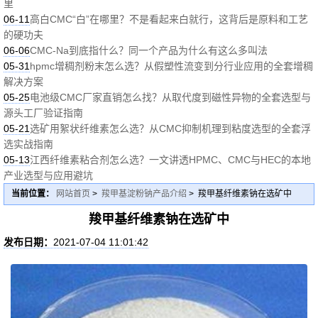
里
06-11
高白CMC“白”在哪里？不是看起来白就行，这背后是原料和工艺
的硬功夫
06-06
CMC-Na到底指什么？同一个产品为什么有这么多叫法
05-31
hpmc增稠剂粉末怎么选？从假塑性流变到分行业应用的全套增稠
解决方案
05-25
电池级CMC厂家直销怎么找？从取代度到磁性异物的全套选型与
源头工厂验证指南
05-21
选矿用絮状纤维素怎么选？从CMC抑制机理到粘度选型的全套浮
选实战指南
05-13
江西纤维素粘合剂怎么选？一文讲透HPMC、CMC与HEC的本地
产业选型与应用避坑
当前位置：
网站首页
>
羧甲基淀粉钠产品介绍
> 羧甲基纤维素钠在选矿中
羧甲基纤维素钠在选矿中
发布日期：
2021-07-04 11:01:42