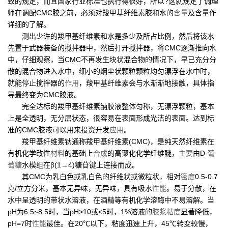
致的规定，而且国家行业标准也执行得很好，所以?这就规定了调理
师在调配CMC胶之前，必须对羧甲基纤维素胶和水的
含量
及含量作
详细的了解。
测出少许的羧甲基纤维素和水是多少及所占比例，然后将该水
先置于武器装备的搅拌器中，然后打开搅拌器，将CMC逐渐推向水
中，仔细观察，当CMC不再发生块状混合物的情况下，早已充分分
散的混合物进入水中，细小的烟尘状颗粒颗粒均匀漂浮在水中时，
就能停止搅拌器的
作用
，羧甲基纤维素会与水渐渐地接触，具体指
导最终变为CMC胶液。
完全达标的羧甲基纤维素钠胶液整体匀称，无漂浮颗粒，基本
上是全透明，无分层状态，很容易在表面形成光洁的表面。达到标
准的CMC胶液可以用来投资开发
应用
。
羧甲基纤维素钠通称羧甲基纤维素(CMC)，是纯天然纤维素在
有机化学改性
材料
的基础上
合成
的高聚化化学纤维醚，
主要
由D-
葡
萄糖
水模组在β(1→4)糖苷键上连接而成。
其CMC为乳白色或乳白色的纤维状或微粒状，相对
密度
0.5-0.7
克/立方分米，基本无异味，无异味，具有吸水
性能
。易于分散，在
水中呈透明的带状水溶液，在酒精等有机化学溶酶中不易溶解。当
pH为6.5~8.5时，当pH>10或<5时，1%溶液的
胶浆
粘度
显著降低，
pH=7时
性能
最佳。在20℃以下，粘度迅速上升，45℃转变较慢，