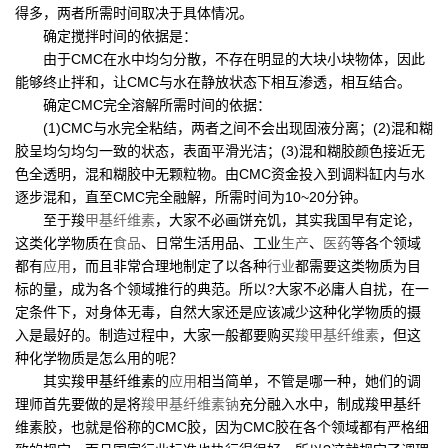
得多，两者所需时间取决于具体情况。
确定搅拌时间的依据是：
由于CMC在水中均匀分散，不存在明显的大块小块物体，因此
能够终止拌和，让CMC与水在静放状态下相互渗透，相互结合。
确定CMC完全溶解所需时间的依据：
(1)CMC与水完全粘结，两者之间不会出现固液分离；(2)混和糊
胶呈均匀均匀一致的状态，表面平滑光洁；(3)混和糊胶颜色接近无
色全透明，混和糊胶中无颗粒物。由CMC资金投入到调料缸内与水
逐步混和，直至CMC完全融解，所需时间为10~20分钟。
至于羧
甲基纤维素
，大家不必画饼充饥，其实我国早有定论，
这类化学物质在
食品
、日常生活用品、工业
生产
、
医药
等各个领域
都有
应用
，而且非常合理地制定了以各种
行业
都需要这类物质为目
标的量，成为各个领域推行的典范。所以?大家不必庸人自扰，在一
定条件下，对身体无毒，自然大家还是应该减少这种化学物质的摄
入是最好的。制造过程中，大家一般都要购买
羧甲基纤维素
，但这
种化学物质是怎么用的呢？
其实羧甲基纤维素的
应用
相当简单，不管是哪一种，她们的调
理师首先要做的是将
羧甲基纤维素钠
充分融入水中，制成羧甲基纤
维素胶，也就是俗称的CMC胶，因为CMC胶在各个领域都有严格细