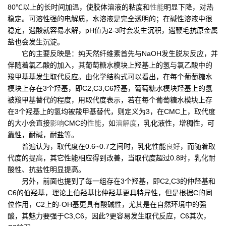
80℃以上的长时间加温，使胶体溶液的粘度和
性能
明显下降，对热
稳定。可溶性强的电解质，水溶液是完全透明的；在碱性溶液中很
稳定，遇酸就容易水解，pH值为2-3时会发生沉积，遇鞭毛抗原金属
盐也会发生沉淀。
它的主要反映是：纯天然纤维素首先与NaOH发生脱灰反应，并
伴随着氯乙酸的加入，其葡萄糖水模块上羟基上的氢与氯乙酸中的
羧甲基基发生取代反应。由化学结构式可以看出，在每个葡萄糖水
模块上存在3个羟基，即C2,C3,C6羟基，葡萄糖水模块羟基上的氢
被羧甲基替代的程度，用取代度表示，若在每个葡萄糖水模块上存
在3个羟基上的氢均被羧甲基替代，则定义为3，在CMC上，取代度
的大小会直接
影响
CMC的
性能
，如
溶解度
，乳化液性，增稠性，可
靠性，耐碱，耐盐等。
普遍认为，取代度在0.6~0.7之间时，乳化性能
良好
，而随着取
代度的提高，其它性能相应得到改善，当取代度超过0.8时，乳化耐
酸性、抗盐性明显提高。
另外，前面也提到了每一组存在3个羟基，即C2,C3的仲羟基和
C6的伯羟基，理论上伯羟基比仲羟基更具特异性，但是根据C的同
位作用，C2上的-OH基更具有酸碱性，尤其是在自然环境中的强
酸，其魅力要强于C3,C6，因此?更容易发生取代反应，C6其次，