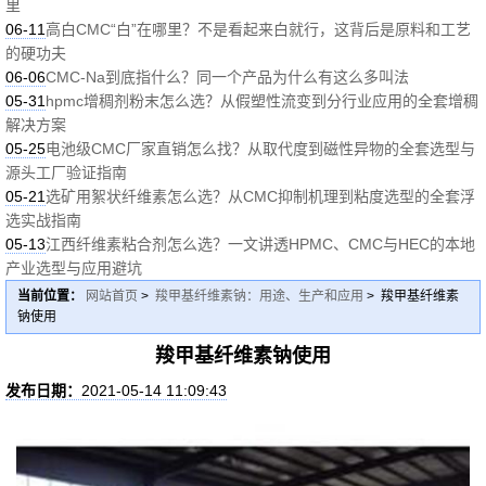
里
06-11
高白CMC“白”在哪里？不是看起来白就行，这背后是原料和工艺
的硬功夫
06-06
CMC-Na到底指什么？同一个产品为什么有这么多叫法
05-31
hpmc增稠剂粉末怎么选？从假塑性流变到分行业应用的全套增稠
解决方案
05-25
电池级CMC厂家直销怎么找？从取代度到磁性异物的全套选型与
源头工厂验证指南
05-21
选矿用絮状纤维素怎么选？从CMC抑制机理到粘度选型的全套浮
选实战指南
05-13
江西纤维素粘合剂怎么选？一文讲透HPMC、CMC与HEC的本地
产业选型与应用避坑
当前位置：
网站首页
>
羧甲基纤维素钠：用途、生产和应用
> 羧甲基纤维素
钠使用
羧甲基纤维素钠使用
发布日期：
2021-05-14 11:09:43