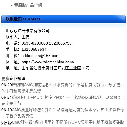
黄原胶产品介绍
联系我们 / Contact
山东东达纤维素有限公司
联系人：王伟
电 话：0533-8299008 13280657534
手 机：13280657534
邮 箱：sddachina@163.com
网 址：https://www.sdcmcchina.com/
地 址：山东省淄博市周村区开发区工业园16号
更多
专业知识
06-29
增稠剂CMC到底是怎么让水变稠的？不是粘度高就行，分子链上
的电荷和氢键才是关键
06-24
纺织专用HPMC到底“专”在哪？一个老纺织人的实话，从浆纱到印
花全是细节
06-19
CMC质量好坏怎么判断？从溶解透明度到保水率，五个步骤教你
一眼看穿品质高低
06-15
CMC建材级“级”在哪里？不是所有CMC都能用在腻子粉和瓷砖胶