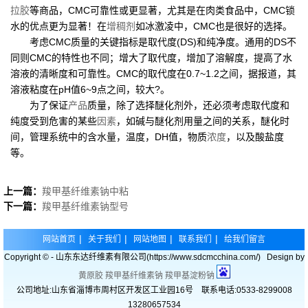
拉胶
等商品，CMC可靠性或更显著，尤其是在肉类食品中，CMC锁
水的优点更为显著！在
增稠剂
如冰激凌中，CMC也是很好的选择。
考虑CMC质量的关键指标是取代度(DS)和纯净度。通用的DS不
同则CMC的特性也不同；增大了取代度，增加了溶解度，提高了水
溶液的清晰度和可靠性。CMC的取代度在0.7~1.2之间，据报道，其
溶液粘度在pH值6~9点之间，较大?。
为了保证
产品
质量，除了选择醚化剂外，还必须考虑取代度和
纯度受到危害的某些
因素
，如碱与醚化剂用量之间的关系，醚化时
间，管理系统中的含水量，温度，DH值，物质
浓度
，以及酸盐度
等。
上一篇：
羧甲基纤维素钠中粘
下一篇：
羧甲基纤维素钠型号
|
|
|
|
网站首页
关于我们
网站地图
联系我们
给我们留言
Copyright © - 山东东达纤维素有限公司(https://www.sdcmcchina.com/) Design by
黄原胶
羧甲基纤维素钠
羧甲基淀粉钠
公司地址:山东省淄博市周村区开发区工业园16号 联系电话:0533-8299008
13280657534