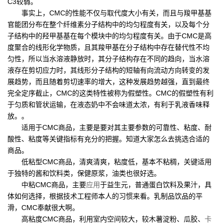
C3较弱。
事实上，CMC的性能不仅与取代度大小有关，而且与羧甲基基
官能团分布在整个纤维素分子结构中的均匀程度有关，以及每个分
子结构中的羟甲基基在每个模块中的均匀程度有关。由于CMC是高
度聚合的线形化学物质，且其羧甲基在分子结构中存在替代性不均
匀性，所以当水溶液静放时，其分子结构存在不同的趋向，当水溶
液存在剪切应力时，其线形分子结构的短轴有向流动方向转变的发
展趋势，而且随着剪切速率的增大，这种发展趋势越强，直到最终
完全定序截止，CMC的这类特性被称为假塑性。CMC的假塑性有利
于匀质和管状运输，在液态奶中不会味道太浓，有利于乳液香味释
放。。
适用于CMC商品，主要是要对其主要参数的可靠性、粘度、耐
酸性、粘度等关键指标有充分的把握。知道大家怎么去挑选合适的
商品。
低粘型CMC商品，清爽清爽，粘度低，基本不粘稠，关键适用
于独特的酱和饮料类，保健原浆，油类也很好选。
中粘CMC商品，主要
应用
于益生元，普通蛋白饮料及果汁，具
体如何选择，根据技术工程师本人的习惯来看。乳制品饮品的平
滑，CMC奉献很大啊。
高粘度CMC商品，利用室内空间较大，较木薯淀粉、瓜胶、
卡