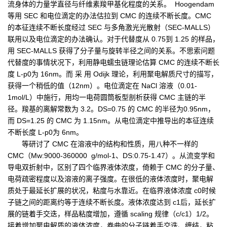
流身体的力量学直径与纤维素羧甲基化程度的关系。 Hoogendam
等用 SEC 和电位滴定的办法估拉到 CMC 的连续不断长度。CMC
的本征连续不断长度经过 SEC 与多角激光光散射（SEC-MALLS）
联用以及电位滴定的办法确认。对于代替度从 0.75到 1.25 的样品，
用 SEC-MALLS 获得了分子量与旋转半径之间的关系。不思索问题
代替度的事情状况下，利用静电蠕虫链理论估算 CMC 的连续不断长
度 L-p0为 16nm。而 采 用 Odijk 理论，利用聚电解质尺寸的描写，
获得一个稍低的值（12nm）。电位滴定在 NaCl 溶液（0.01-
1mol/L）中施行，用均一电荷圆筒板型剖析获得 CMC 主链的半
径。羧基的离解常数为 3.2。DS=0.75 的 CMC 的半径为0.95nm，
而 DS=1.25 的 CMC 为 1.15nm。从电位滴定中推导出的本征连续
不断长度 L-p0为 6nm。
等研讨了 CMC 在溶液中的结构和性质，用八种不一样的
CMC（Mw:9000-360000 g/mol-1、DS:0.75-1.47）。从流变学和
导电双折射中，区别了四个临界液体浓度，倚赖于 CMC 的分子量、
电荷疏密程度以及溶液的离子强度。在很低的液体浓度时，聚电解
质处于最延长扩展的状况，粘度与水靠近。在临界液体浓度 c0时候
子链之间的距离约等于连续不断长度。液体浓度达到 c1后，延长扩
展的链着手交迭，样品粘度增加，遵循 scaling 规律（c/c1）1/2。
接着增加聚电解质的液体浓度，卷曲的分子链着手交迭、缠结，粘