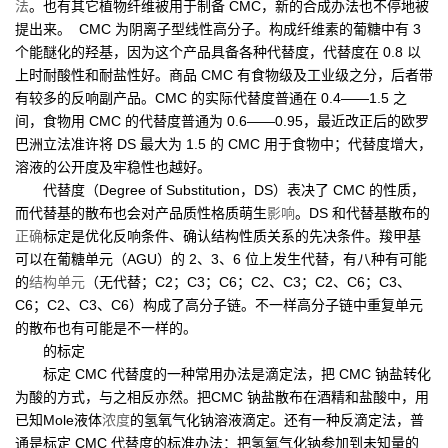
法
。也有其它植物纤维被用于制备 CMC，新的合成办法也不停地被
提出来。 CMC 为阴离子型线性高分子。构成纤维素的葡糖中有 3
个能醚化的羟基，因为这个产品具备各种代替度，代替度在 0.8 以
上时耐酸性和耐盐性好。商品 CMC 有食物级及工业级之分，后者带
有较多的反响副产品。CMC 的实际代替度普通在 0.4——1.5 之
间，食物用 CMC 的代替度普通为 0.6——0.95，最近改正后的欧罗
巴洲立法准许将 DS 最大为 1.5 的 CMC 用于食物中；代替度增大，
溶液的公开度及牢稳性也越好。
代替度（Degree of Substitution，DS）表决了 CMC 的性质，
而代替基的散布也会对产品质性格质萌生
影响
。DS 和代替基散布的
正确
标定是优化反响条件、确认结构性质关系的先决条件。羧甲基
可以在葡糖单元（AGU）的 2、3、6 位上发生代替，有八种有可能
的
结构单元
（无代替；C2；C3；C6；C2、C3；C2、C6；C3、
C6；C2、C3、C6）构成了高分子链。不一样高分子链中重复单元
的散布也有可能是不一样的。
的标定
标定 CMC 代替度的一种常用办法是滴定法，把 CMC 钠盐转化
为酸的方式，与之相反亦然。把CMC 钠盐散布在酒精和盐酸中，用
已知Mole液体
浓度
的氢氧气化钠溶液滴定。还有一种反滴定法，普
通是标定 CMC 代替度的标准办法：把氢氧气化钠参加到未知量的