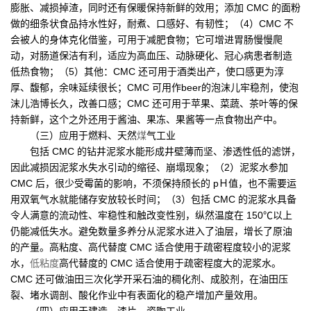
膨胀、减损掉渣，同时还有保暖保持新鲜的效用；添加 CMC 的面粉
做的细条状食品持水性好，耐煮、口感好、有韧性；（4）CMC 不
会被人的身体克化借鉴，可用于减肥食物；它可增进胃肠慢慢爬
动，对肠道保洁有利，适应为高血压、动脉硬化、冠心病患者制造
低热食物；（5）其他：CMC 还可用于酒类出产，使口感更为淳
厚、馥郁，余味延续很长；CMC 可用作beer的泡沫儿牢稳剂，使泡
沫儿浩博长久，改善口感；CMC 还可用于苹果、菜蔬、茶叶等的保
持新鲜，这个之外还用于酱油、果冻、果酱等一点食物出产中。
（三）应用于燃料、天然
煤
气工业
包括 CMC 的钻井泥浆水能形成井壁薄而坚、渗透性低的滤饼，
因此减损因泥浆水失水引动的缩径、崩塌现象；（2）泥浆水参加
CMC 后，很少受霉菌的影响，不须保持颀长的 pＨ值，也不需要运
用双氧气水就能储存安放较长时间；（3）包括 CMC 的泥浆水具备
令人满意的流动性、牢稳性和触改变性别，纵然温度在 150℃以上
仍能减低失水。避免数量多养分从泥浆水进入了油层，增长了原油
的产量。高粘度、高代替度 CMC 适合使用于疏密程度较小的泥浆
水，
低粘度
高代替度的 CMC 适合使用于疏密程度大的泥浆水。
CMC 还可做油田三次化学开采石油的稠化剂、成胶剂，在油田压
裂、堵水调剖、酸化作业中有表面化的稳产增加产量效用。
（四）应用于建造、漆片、瓷陶工业