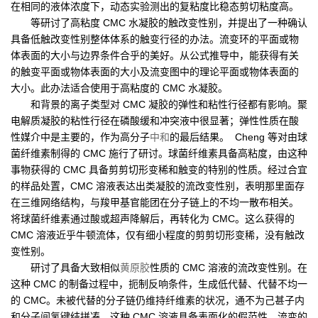
在相同的液体浓度下，动态实验测出的复粘度比稳态剪切粘度高。
等研讨了高粘度 CMC 水凝胶的触改变性别，并提出了一种确认
具备低触改变性别整体体系的触变行径的办法。流变环的平面或物
体表面的大小与边界条件合乎的美好。从公式推导中，能获得有关
的触变平面或物体表面的大小及流变图中的理论平面或物体表面的
大小。此办法适合使用于高粘度的 CMC 水凝胶。
和背景的离子类型对 CMC 凝胶的弹性和粘性行径都有影响。聚
电解质凝胶的粘性行径在磷酸缓和冲突液中很显著；弹性性质在酸
性媒介中是主要的，作为高分子
中和
的最后结果。 Cheng 等对由球
菌纤维素制得的 CMC 施行了研讨。球菌纤维素具备高粘度，由这种
事物获得的 CMC 具备剪剪切形变稀和触变的特别的性质。经过合宜
的样品处置，CMC 溶液表达出类凝胶的流改变性别，表明那里面存
在三维网络结构，与羧甲基官能团在分子链上的不均一散布相关。
将球菌纤维素通过酸或超声降解后，再转化为 CMC。这么获得的
CMC 溶液近乎牛顿流体，仅有细小程度的剪剪切形变稀，没有触改
变性别。
研讨了具备大致相似
黄原胶
性质的 CMC 溶液的流改变性别。在
这种 CMC 的制备过程中，扼制反响条件，生成低代替、代替不均一
的 CMC。未被代替的分子链仍维持纤维素的状况，通不为己甚子内
和分子间氢键结拼凑。这种 CMC 溶液具备表面化的假范性、流变的