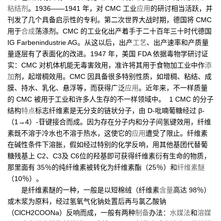
粘结剂
。1936——1941 年，对 CMC 工业
应用
的研讨相当活跃，并
刊发了几个具备启示性的专利。第二次世界大战时期，德国将 CMC
用于
合成
荡涤剂。CMC 的工业化出产着手于二十百年三十时代德国
IG Farbenindustrie AG。从这以后，出产
工艺
、出产速率和产质量
量逐层有了表面化的改进。1947 年，美国 FDA 依据毒物学研讨证
实：CMC 对机体机能无毒害效用，准许将其用于食物加工业中作
添
加
剂，起增稠效用。CMC 因具备很多特别性质，如增稠、粘结、成
膜、持水、乳化、悬浮等，而获得广泛
应用
。近年来，不一样质量
的 CMC 被用于工业和许多人生存的不一样领域中。 1 CMC 的分子
结构
特点
标志纤维素是无分支的链状分子，由 D-吡喃葡糖经过 β-
（1→4）-苷键接合而成。因为存在分子内和分子间氢键效用，纤维
素既不溶于冷水也不溶于热水，这使它的
应用
遭受了限止。纤维素
在碱性条件下溶胀，假如经过特别的化学反响，用其他基团代替葡
糖残基上 C2、C3及 C6位的羟基即可获得纤维素衍有生命的物质，
那里面有 35％的纯纤维素被转化为纤维素酯（25％）和
纤维素醚
（10％）。
是纤维素醚的一种，一般是以短棉绒（纤维素
含量
高达 98％）
或木浆为原料，经过氢氧气化钠处置后再与氯乙酸钠
（ClCH2COONa）反响而成，一般有两种
制备
办法：
水媒法
和
溶媒