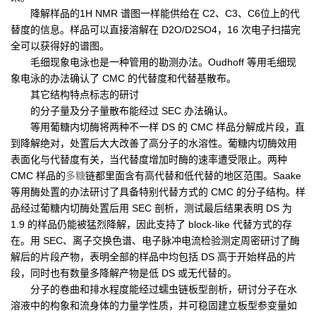
降解样品的1H NMR 谱图一样能供给在 C2、C3、C6位上的代
替度的信息。样品可以直接溶解在 D2O/D2SO4，16 次电子扫描完
全可以获得好的谱图。
毛细现象电泳也是一种管用的勘测办法。Oudhoff 等用毛细现
象电泳的办法确认了 CMC 的代替度和代替基散布。
其它结构特点标志的研讨
的分子量及分子量散布能经过 SEC 办法确认。
等用葡糖内切酶将两种不一样 DS 的 CMC 样品分解成片段，直
到降解绝对，处置后大大改善了高分子的水溶性。葡糖内切酶效用
表面化与代替度有关，当代替度增加时酶的速率遭受限止。两种
CMC 样品的
多糖
链都里面含有高代替和低代替的地区范围。Saake
等用酶处置的办法研讨了具备特别代替方式的 CMC 的分子结构。样
品经过葡糖内切酶处置后用 SEC 剖析，测试最后结果表明 DS 为
1.9 的样品仍能被猛烈降解，因此支持了 block-like 代替方式的存
在。用 SEC、离子交换色谱、电子脉冲电流检验测定周密研讨了酶
解后的片段产物，表明全部的样品中均包括 DS 高于开始样品的片
段，同时也有数量多降解产物是低 DS 或无代替的。
分子的卷曲和排水程度能经过蠕虫链板型剖析，研讨分子在水
溶液中的构象和流身体的力量学性质，并可稳固建立板型参变量如