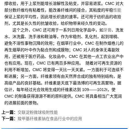
撑收拾，用于上浆剂能增长溶解性及粘变，并容易退浆。CMC 对大
部分数纤维均有粘着性，能改善纤维间的接合，其粘度的牢稳
性能
保证上浆的平均性，因此增长织造的速率。还可用于纺织品的收拾
剂，尤其是长久性的抗皱收拾，给织物带来经久性的变动。
这个之外，CMC 还可用于一系列日用化学品中，如
牙膏
、洗发
水、沐洗露、洗手液和鞋油等，作为牢稳剂、乳化剂，起到增稠、
避免不溶性事物沉降的效用；在烟草行业中，CMC 在制作烟卷儿的
再生烟草的叶中作为黏合剂和成膜物；CMC 对人的身体无毒副效
用，还被用于医疗药品、化妆品中，CMC 在其他一点工农业出产中
也有应用。现在，CMC 已有两百多种应用。 随着对可再生资源的
利用不断增加，CMC 将变得一天比一天关紧。一方面利于可连续不
断进展；另一方面，纤维素领有由天然界合成的独有特别结构，是
高级产品的良好基础。纤维素是天底下最浩博的可再生高聚物，据
估计，每年经过光合效用生成的纤维素达到 109——1012t，使
CMC 的制备获得源源不断的原料提供。CMC 将具备相当广大宽阔
的进展前面的景物。
上一篇：
交联淀粉微球吸附性能
下一篇：
羧甲基纤维素钠在食品行业中的应用