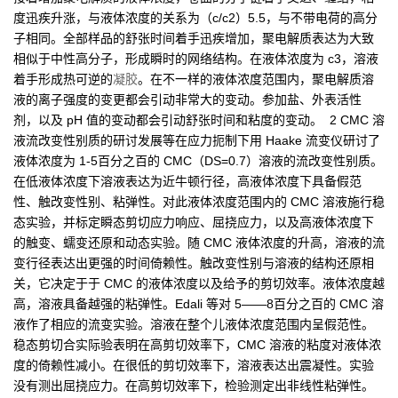
度迅疾升涨，与液体浓度的关系为（c/c2）5.5，与不带电荷的高分
子相同。全部样品的舒张时间着手迅疾增加，聚电解质表达为大致
相似于中性高分子，形成瞬时的网络结构。在液体浓度为 c3，溶液
着手形成热可逆的
凝胶
。在不一样的液体浓度范围内，聚电解质溶
液的离子强度的变更都会引动非常大的变动。参加盐、外表活性
剂，以及 pH 值的变动都会引动舒张时间和粘度的变动。 2 CMC 溶
液流改变性别质的研讨发展等在应力扼制下用 Haake 流变仪研讨了
液体浓度为 1-5百分之百的 CMC（DS=0.7）溶液的流改变性别质。
在低液体浓度下溶液表达为近牛顿行径，高液体浓度下具备假范
性、触改变性别、粘弹性。对此液体浓度范围内的 CMC 溶液施行稳
态实验，并标定瞬态剪切应力响应、屈挠应力，以及高液体浓度下
的触变、蠕变还原和动态实验。随 CMC 液体浓度的升高，溶液的流
变行径表达出更强的时间倚赖性。触改变性别与溶液的结构还原相
关，它决定于于 CMC 的液体浓度以及给予的剪切效率。液体浓度越
高，溶液具备越强的粘弹性。Edali 等对 5——8百分之百的 CMC 溶
液作了相应的流变实验。溶液在整个儿液体浓度范围内呈假范性。
稳态剪切合实际验表明在高剪切效率下，CMC 溶液的粘度对液体浓
度的倚赖性减小。在很低的剪切效率下，溶液表达出震凝性。实验
没有测出屈挠应力。在高剪切效率下，检验测定出非线性粘弹性。