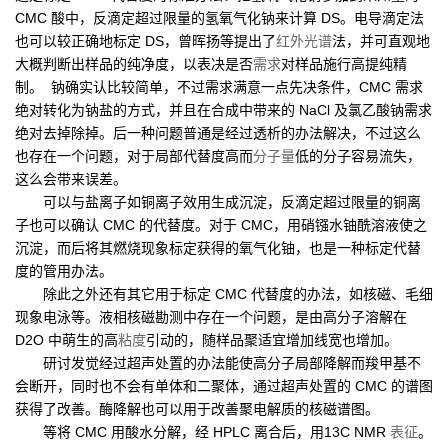
CMC 酸中，反滴定超过限量的氢氧气化钠来计算 DS。电导滴定法
也可以较正确地标定 DS，曾晖扬等提出了
红外光谱
法，并可直观地
大概判断出样品的纯净度，以表决是否
需求
对样品施行高提纯精
制。 钠确实认比较简单，不过需求满意一点先决条件，CMC 需求
绝对转化为钠盐的方式，并且在合成中带来的 NaCl 及氯乙酸钠需求
绝对去掉除掉。后一种问题普通是经过透析的办法解决，不过这么
也存在一个问题，对于局部代替度高而
分子量
低的分子容易流失，
这么会带来误差。
可以与盐离子如铜离子效用生成沉淀，反滴定超过限量的铜离
子也可以确认 CMC 的代替度。对于 CMC，用硝镪水铀酰溶液使之
沉淀，而后将其燃烧现象标定获得的氧气化铀，也是一种标定代替
度的管用办法。
除此之外还有其它用于标定 CMC 代替度的办法，如核磁、毛细
现象电泳等。液相核磁勘测中存在一个问题，是由高分子溶解在
D2O 中萌生的高
粘度
引动的，随样品聚适宜增加线宽也增加。
研讨发觉经过超声处置的办法能使高分子局部降解而羧甲基不
会断开，同时也不会有单体和二聚体，通过超声处置的 CMC 的谱图
获得了改善。酶降解也可以用于改善聚电解质的核磁谱图。
等将 CMC 用酸水分解，经 HPLC 离合后，用13C NMR
表征
。