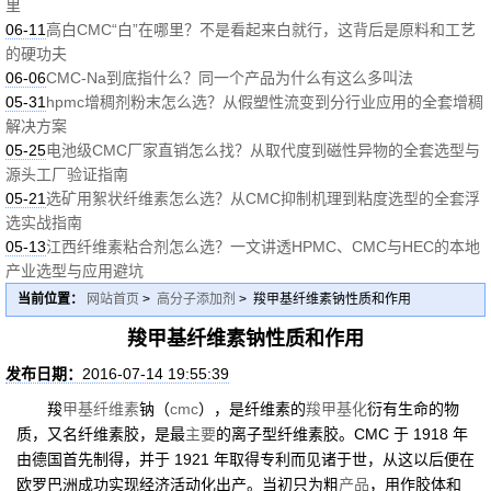
里
06-11
高白CMC“白”在哪里？不是看起来白就行，这背后是原料和工艺
的硬功夫
06-06
CMC-Na到底指什么？同一个产品为什么有这么多叫法
05-31
hpmc增稠剂粉末怎么选？从假塑性流变到分行业应用的全套增稠
解决方案
05-25
电池级CMC厂家直销怎么找？从取代度到磁性异物的全套选型与
源头工厂验证指南
05-21
选矿用絮状纤维素怎么选？从CMC抑制机理到粘度选型的全套浮
选实战指南
05-13
江西纤维素粘合剂怎么选？一文讲透HPMC、CMC与HEC的本地
产业选型与应用避坑
当前位置：
网站首页
>
高分子添加剂
> 羧甲基纤维素钠性质和作用
羧甲基纤维素钠性质和作用
发布日期：
2016-07-14 19:55:39
羧
甲基纤维素
钠（
cmc
），是纤维素的
羧甲基化
衍有生命的物
质，又名纤维素胶，是最
主要
的离子型纤维素胶。CMC 于 1918 年
由德国首先制得，并于 1921 年取得专利而见诸于世，从这以后便在
欧罗巴洲成功实现经济活动化出产。当初只为粗
产品
，用作胶体和