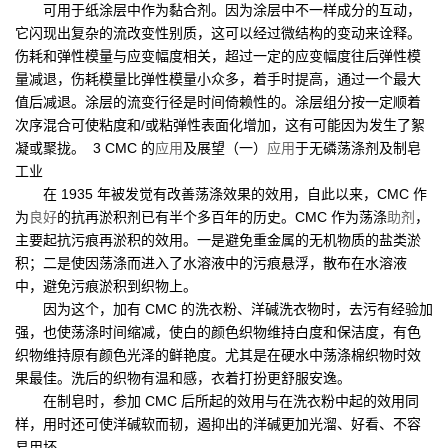
可用于纸涂层中作为黏合剂。因为涂层中不一样成分的互动，
它闪现出复杂的流改变性别质，这可以经过微结构的变动来诠释。
伤耗和弹性模量与应变幅度相关，超过一定的应变幅度往后弹性模
量减退，伤耗模量比弹性模量小众多，着手时提高，通过一个最大
值后减退。涂层的流变行径是时间倚赖性的。涂层组分按一定顺着
次序混合可使粘度和/或粘弹性表面化增加，这有可能因为发生了絮
凝或聚拢。 3 CMC 的
应用
及展望（一）
应用
于无磷荡涤剂及制皂
工业
在 1935 年被发觉有改善荡涤效果的效用，自此以来，CMC 作
为
良好
的抗再淤积剂已有半个多百年的历史。CMC 作为荡涤
助剂
，
主要起抗污痕再淤积的效用。一是避免重金属的无机物质的盐类淤
积；二是使因荡涤而进入了水溶液中的污痕悬浮，散布在水溶液
中，避免污痕淤积到织物上。
因为这个，加有 CMC 的洗衣粉、洋碱洗衣物时，去污有经验加
强，也使荡涤时间缩减，使白的颜色织物维持白度和保洁度，有色
织物维持原有颜色光泽的鲜艳度。尤其是在硬水中荡涤棉织物时效
果最佳。洗后的织物有温和感，衣着打扮更舒服安逸。
在制皂时，参加 CMC 后所起的效用与在洗衣粉中起的效用同
样，用时还可使洋碱软而韧，遏抑出的洋碱更加光溜、好看、不容
易用坏。