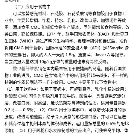
（二）应用于食物中
可以接替感光
材料
、石花胶、石花菜酸钠等食物胶用于食物工
业中，主要起增稠、牢稳、持水、乳化、改善口感、加强韧性等效
用。添加食用 CMC 能减低食物
生产
资本，同时能增长食物等级，改
善口感，延长保质期。1974 年，联手国粮农团体（FAO）和世界卫
生团体（WHO）通过严明的生物科学、毒理学研讨和尝试后，准许
将纯 CMC 用于食物，国际标准的安全摄人量（ADI）是25mg/kg 身
体的重量/日，即大约人人一天约 1.5g。詹志萍、Javier A 等报导，
当尝试摄入量达到 10g/kg身体的重量时也未有
毒性
反响。
羧甲基纤维素
钠在国内最早被用于便捷面的制造，随着我国食
物工业的进展，CMC 在食物出产中的应用场径越来越多，不一样的
特别的性质起到达不一样的效用。CMC 主要用于以下食物中：
（1）用于饮料中：如用于豆奶中，可起到悬浮、乳化牢稳的效用；
耐酸型 CMC 可作为牢稳剂用于酸牛奶、酸性中，具备避免沉淀分
层、改善口感、耐高温、延长货架期等特别的性质。运用量普通是
0.3％——0.5％；（2）CMC 用于冰淇淋中，可以增长冰淇淋的膨
胀度，改进消融速度，给予令人满意的形感和口感，并可以在运送
和
储存
过程中扼制冰晶的体积和成长，运用量按总量的 0.5％的配比
添加；（3）用于面粉和水
发酵
制成的
食品
出产，可使蜂窝平均、体