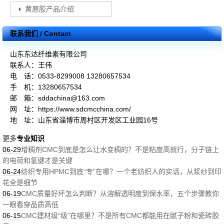
黄原胶产品介绍
联系我们 / Contact
山东东达纤维素有限公司
联系人：王伟
电 话：0533-8299008 13280657534
手 机：13280657534
邮 箱：sddachina@163.com
网 址：https://www.sdcmcchina.com/
地 址：山东省淄博市周村区开发区工业园16号
更多
专业知识
06-29
增稠剂CMC到底是怎么让水变稠的？不是粘度高就行，分子链上
的电荷和氢键才是关键
06-24
纺织专用HPMC到底“专”在哪？一个老纺织人的实话，从浆纱到印
花全是细节
06-19
CMC质量好坏怎么判断？从溶解透明度到保水率，五个步骤教你
一眼看穿品质高低
06-15
CMC建材级“级”在哪里？不是所有CMC都能用在腻子粉和瓷砖胶