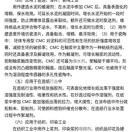
用作建造水泥的缓凝剂：在水泥中参加 CMC 后，具备表面化的
增稠、保水效用。可延长水泥的凝固时间，增长水泥开始的一段时
间强度，防止牌楼体显露出来裂纹。额外还可做水泥的泵送剂，维
持商品水泥拌合物不泌水、不离析，增长水泥的匀质性；（2）用作
建造里外墙仿瓷漆片，具备黏合、增稠、悬浮效用；（3）用于瓷陶
中： 坯体专用型 CMC 对泥料的可范性和生坯的抗折强度增效显
著，减损生坯的破损率；CMC 在釉浆中主要作为一种粘结剂运用，
同时还具备悬浮及解凝效用，作为解凝剂，可增长釉浆的流动性，
扼制釉浆触改变性别，CMC 还可最为
保水剂
，使釉层干燥平均，形
成没有凹凸细致精密的釉面，烧后釉面平整光溜。CMC 也被用于可
作为湿润程度传感器的多孔性瓷陶中。
（五）应用于在造纸
行业
中
在造纸行业用作纸张施胶剂，可表面化地增长纸出落干强度和
湿强度及耐油性、吸墨性和抗水性。在抄造过程中作湿强剂，在纸
浆中参加 CMC 能加强纸出落抗拉力，增大揉性；在涂布纸中作分疏
松粉末、胶粘剂，可使颜料想到纤维充分散布；在造纸行业水处置
过程中作絮凝剂。
（六）应用于纺织、印染工业
在纺织工业中用作上浆剂、印染浆的
增稠剂
、纺织品印花及硬