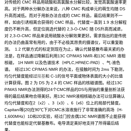
对传统的 CMC 样品用硫酸和高氯酸水分解比较，发觉高氯酸速率更
高。对于两种水分解办法来说，八种 CMC 构成单元的萌生均随 DS
升高而减低。而对于用新办法合成的 CMC 样品，最后结果则不一
样，如由引诱相离合获得的 CMC 样品，代替度一直到 1.9 水分解程
度仍不断升高，但定位挑选代替的 2,3-O-CMC 随 DS升高而减退，
对 2,3-O-CMC 样品来说用硫酸水分解效果更好。需求指出的是传统
的办法仍曲直常有用的，由于不必极其昂贵的摄谱仪，可以重复勘
测。 1.2 代替方式的标定到现在为止，确认代替基散布最关紧的办
法是，在样品通过降解后利用13C CP/MAS NMR-和13C NMR 液相
核磁， 1H NMR 以及色谱技术（HPLC,HPAEC-PAD）、气-液色
谱。 经过13C CP/MAS NMR 的办法，在接触时间为 2ms 下勘测，
均匀代替度能经过
羧基
和 C-1的信号平面或物体表面的大小的比值
计算获得。图 2 为 DS 为 2.4 的 CMC 样品的核磁谱图。经过13C
P/MAS NMR办法测得的24个CMC样品的DS与用钠的重量剖析法获
得的最后结果吻合得美好。用13C NMR液相核磁办法可以估算确认
均匀代替度和在2（x2）、3（x3）、6（x6）位上的局部代替度。
Capitani等[20]在90℃下对CMC水溶液施行了非常准确的高场（H-
1,600MHz）1D和2D实验，经过门控去偶13C NMR谱图不止能获得
代替度也能标定代替基散布。电导滴定美好地支持了所得最后结
果。