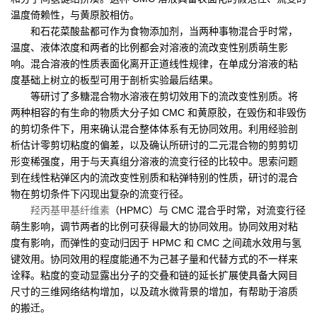
温度倚赖性，与黄原胶相仿。
和石花菜酸盐都可作为食物添加剂，当两种事物混合乎时常，
温度、液体浓度和两者的比例都会对溶液的流改变性别质萌生影
响。混合溶液的性质表面化离开正道线性规律，在单成分溶液的粘
度基础上树立的板型可用于剖析实验最后结果。
等研讨了多糖混合物水溶液在剪切效用下的流改变性别质。将
两种相容的有生命的物质大分子如 CMC 和黄原胶，在毁伤和非毁伤
的剪切条件下，用来确认混合整体体系有无协同效用。利用经验剖
析估计零剪切粘度的偏差，以及确认所研讨的二元混合物的剪剪切
形变稀强度，用于与天真组分溶液的流变行径的比较中。思索问题
到在线性粘弹区内的流改变性别质和粘弹特别的性质，研讨的混合
物在剪切条件下闪现出复杂的流变行径。
羟丙基甲基纤维素
（HPMC）与 CMC 混合乎时常，对流变行径
萌生影响，调节两者的比例可获得最大的协同效用。协同效用对粘
度有影响，而弹性的变动归因于 HPMC 和 CMC 之间疏水效用与氢
键效用。协同效用的程度能通不为己甚子量和代替方式的不一样来
诠释。粘度的变动显露出分子的交叠和链的延长扩展使具备大网目
尺寸的三维网络结构增加，以及疏水微背景的增加，有帮助于溶质
的搬迁。