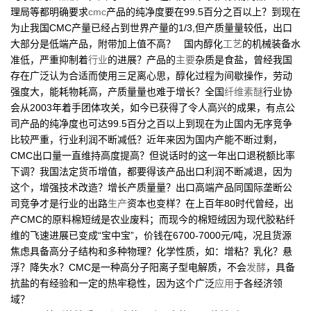
理局等都明确要求
cmc
产品的纯净度要在99.5百分之百以上？到现在
为止我国CMC产量已经占到世界产量的1/3,但产质量量较低，出口
大部分是低端产品，附带加上值不高？ 国内醇化
工艺
的机械装备水
准低，严重抑制着
行业
的进展？产品的
主要
杂质是食盐，曾经我国
存在广泛认为合适而使用三足离心思，醇化过程为间歇操作，劳动
强度大，能耗物耗高，产质量量也难于增长？全国
纤维素醚
行业协
会从2003年着手团体攻关，如今已获得了令人高兴的成果，有点公
司产品的纯净度也可达99.5百分之百以上到现在为止国内无序竞争
比较严重，行业利润不断减低？近年来因为国内产能不断过剩，
CMC出口量一直维持高度提高？但说话时的这一年出口退税额比率
下调？我国法定货币增值，都要得该产品出口利润不断减退，因为
这个，增强技术改造？增长产质量量？出口高端产品同国际垄断公
司竞争才是行业的出路
生产
资本也变样？在上百年80时代曾经，出
产CMC的原料棉短绒是农业废料；而现今的棉短绒因为现代胶粘纤
维的飞速进展已变成“宝中宝”，价钱在6700-7000元/吨，况且货源
焦虑具备高分子结构和多种物理？化学性质，如：增粘？乳化？悬
浮？降失水？CMC是一种高分子阳离子型电解质，不会
发酵
，具备
抗盐的有经验和一定的热牢稳性，因为这个广泛
应用
于各经济领
域？