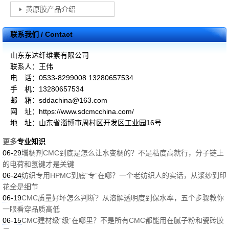
黄原胶产品介绍
联系我们 / Contact
山东东达纤维素有限公司
联系人：王伟
电 话：0533-8299008 13280657534
手 机：13280657534
邮 箱：sddachina@163.com
网 址：https://www.sdcmcchina.com/
地 址：山东省淄博市周村区开发区工业园16号
更多
专业知识
06-29
增稠剂CMC到底是怎么让水变稠的？不是粘度高就行，分子链上
的电荷和氢键才是关键
06-24
纺织专用HPMC到底“专”在哪？一个老纺织人的实话，从浆纱到印
花全是细节
06-19
CMC质量好坏怎么判断？从溶解透明度到保水率，五个步骤教你
一眼看穿品质高低
06-15
CMC建材级“级”在哪里？不是所有CMC都能用在腻子粉和瓷砖胶