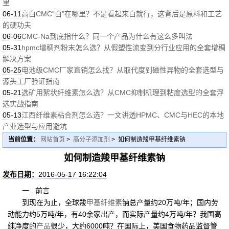
里
06-11
高白CMC“白”在哪里？不是看起来白就行，这背后是原料和工艺
的硬功夫
06-06
CMC-Na到底指什么？同一个产品为什么有这么多叫法
05-31
hpmc增稠剂粉末怎么选？从假塑性流变到分行业应用的全套增稠
解决方案
05-25
电池级CMC厂家直销怎么找？从取代度到磁性异物的全套选型与
源头工厂验证指南
05-21
选矿用絮状纤维素怎么选？从CMC抑制机理到粘度选型的全套浮
选实战指南
05-13
江西纤维素粘合剂怎么选？一文讲透HPMC、CMC与HEC的本地
产业选型与应用避坑
当前位置：
网站首页
>
高分子添加剂
> 如何制造羧甲基纤维素钠
如何制造羧甲基纤维素钠
发布日期：
2016-05-17 16:22:04
一 . 前言
到现在为止，全球羧
甲基纤维素
钠总产量约20万吨/年；国内劳
动能力约5万吨/年，有40余家出产，而实际产量约4万吨/年？我国高
纯净度的
产品
很少，大约6000吨？在国际上，美国食物药品监督管