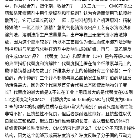
中，作为黏合剂，塑化剂，收拾剂？ 13.三九一一：CMC在杀虫
药和杀死病菌剂中用作增稠剂和牢稳剂？认为合适而使用飞机喷射
散落时，它可以延长药效？ 四 . 原
材料
想到出产机理原料：精制
棉短绒？
一氯乙酸
？酒精？氢氧气化钠溶液出产工艺有水溶液法和
溶剂法，溶剂法所生产质量量高，出产牢稳且无废气
废水
废渣排
放，因为这个
应用
较多？所以本工艺拟认为合适而使用溶剂法是精
制棉短绒与氢氧气化钠在溶剂中反响生成碱纤维，再与一氯乙酸反
响生成CMC产品？ 代替度（DS）和聚适宜（DP）是各等级CMC
的
典型
指标代替度和溶解性：代替度指连署在每个纤维素单元上的
羧甲基钠基团均匀数目？纤维素分子上的葡糖酐有三个醇基：一个
伯醇，两个仲醇？三个醇基都能与氯乙酸钠发生反响？伯醇基团反
响活性最大，因为这个代替基首先会代替此基团使反响物分子变
长？代替度的最大值是3,不过在工业上用场最大的是代替度在0.5到
1.2之间变动的CMC? 代替度为0.55-0.65的CMC与代替度为0.85-
0.95的CMC的特别的性质存在着非常大的差别？前者只是耐温
性能
非常不好，且抗盐性不优良，但后者是耐温
性能
好，且抗盐性以优
良聚适宜和粘度：聚适宜指纤维素链的长度，表决着粘度的体积？
纤维素链越长粘度越大，CMC溶液也是这么？ CMC分子闪现出线性
结构，因为这个能够形成高粘度溶液？粘度反映了分子间的互动力