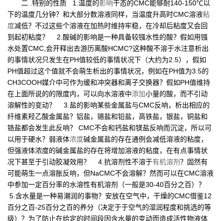
二 .特别的性质 1.温度的
影响
干态的CMC能够耐140-150℃以
下的温度几分钟？和大部分数溶液同样，当温度升高时CMC溶液
粘
度
减低？不过这些个溶液在加热时维持牢稳，在冷却后粘度又会回
到起初粘度？ 2.酸碱的影响是一种具备较镪水性的酸？假如用镪
水处置CMC,会开释出去游历离酸HCMC?这种酸不溶于水注意析出
的事情状况只发生在PH值较低的事情状况下（大约为2.5），假如
PH值超过这个值就不会萌生析出的事情状况，例如在PH值为3.5的
CH3COOH媒介中可作为缓和冲突器和离子交换器？假如PH值维持
在上面所说的的限度内，可以向水溶液中
添加
小量的酸，而不引动
溶解性的变动？ 3.盐的影响某些金属盐与CMC反响，析出相应的
纤维素羟乙酸金属盐？铝盐，锡盐和铅盐，高铁盐，银盐，铜盐和
锆盐都会发生此反响？ CMC不会和钙盐和镁盐反响而沉淀，所以可
以用于硬水？弱液体
浓度
碱金属盐的存在通例会减低溶液的粘度，
但强液体浓度的碱金属盐的存在将增加溶液的粘度，在有点事情状
况下甚至于引动胶凝效用？ 4.抗溶剂性不溶于
有机溶剂
？固然有
可能萌生一点溶胀反响，但NaCMC不会溶解？然而可以在CMC溶液
中参加一定百分率的水溶性有机溶剂（一般是30-40百分之百）？
5.含水量是一种易潮润的事物？安放在空气中，干燥的CMC借鉴12
百分之百-25百分之百的养分（决定于于空气的湿润程度和挑选的等
级）？为了防止在给定的时间段因含水量的变动而造成活性物液体