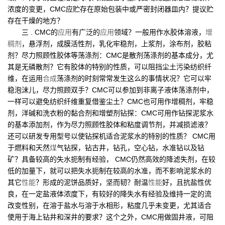
浓度的变更，CMC应贮存在原始包装中或严密封闭器皿内？提议贮
存在干燥的地方？
三 . CMC的
应用
有广泛的
应用
领域？一般用作水胶体溶液，
增
稠剂
，悬浮剂，成膜活性剂，乳化牢稳剂，上浆剂，涂布剂，胶粘
剂？尽力照顾性胶体等荡涤剂：CMC是散剂荡涤剂的基本成分，尤
其是无磷散剂？它有胶体的特别的性质，可以阻挡尘土污染纺织纤
维，在运用
合成
荡涤剂的时刻常常发生这么的事情状况？它可以牢
稳泡沫儿，尽力照顾双手？CMC可以参加到非离子液体荡涤剂中，
一样可以避免纺织纤维重复借鉴尘土？CMC也可用作增稠剂，牢稳
剂，洋碱和洗衣粉的黏合剂和增塑剂钻探：CMC可用作钻探泥浆水
的基本添加剂，作为尽力照顾性胶体和粘度调节剂，并减损滤液？
还可以研发专用型号以使钻探机适合泥浆水的特别的性质？ CMC用
于燃料和天然
煤
气钻探，钻古井，钻孔，空心钻，水准钻以及钻
矿？具备较高的失水扼制有经验， CMC仍然高效的降滤失剂，在较
低的加量下，就可以把失水扼制在较高的水准，而不影响泥浆水的
其它
性能
？形成的泥饼品质好，坚而韧？耐温
性能
好，且抗盐性优
良，在一定盐液体浓度下，有较好的降失水有经验及维持一定的流
改变性别，在溶于盐水与溶于水相形，粘度几乎未变更，尤其适合
使用于海上钻井和深井的要求？这个之外，CMC用做固井液，可阻