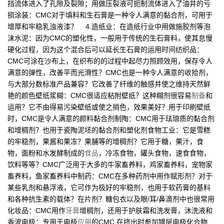
挡流体进入了孔隙及裂隙；用做压裂液可扼制流体进入了油井的亏
损涂装：CMC对于填料和生石膏是一种令人满意的黏合剂，可用于
增厚和牢稳乳浊液漆？ 4.造纸业：在造纸行业中用做施胶剂等泡
沫水泥：因为CMC的塑化性，一般用于传统的生石膏料，使其怠慢
硬化过程，因为这个混合后可以延长生石膏的运用时间纺织品：
CMC可涂在沙布上，在织布的的过程中起尽力照顾效用，保存令人
满意的弹性，改善平而光滑性？CMC也是一种令人满意的收拾剂，
与大部分数标准产品兼容？它改善了纤维的触感并使之维持天然鲜
艳的颜色壁纸浆糊：CMC很适应粘附壁纸？这种糊剂很容易
制备
和
运用？它不由得易污染壁纸或使之捎色，效果美好？用于印刷壁纸
时，CMC是令人满意的颜料黏合剂制陶：CMC用于珐琅质的黏合剂
和增稠剂？也用于瓷陶泥坯的黏合剂和塑化剂食物工业：它是雪糕
的牢稳剂，果酱和果冻？果脯等的增稠剂？它用于糖，果汁，食
物，面粉和水发酵制成的
食品
，冷冻食物，罐头食物，速食食物，
饮料等等？CMC广泛用于大多的牛家畜养料，鸡家畜养料，宠物家
畜养料，鱼家畜养料中制药：CMC在多种药剂中用作赋形剂？对于
某些乳剂和悬浮液，它可作为极好的牢稳剂，也用于软药膏的基料
和各种抗生素的载体？在片剂？糖包衣以及眼/耳/鼻滴剂中也很常用
化妆品：CMC用作
牙膏
增稠剂，还用于护肤霜和洗发膏，沐洗液和
香波电极：专用于电极
应用
的CMC,在挤出时参加镀层电极化合物