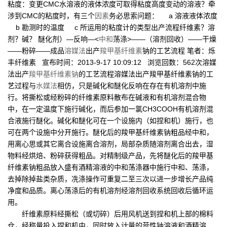
粘度：变更CMC水溶液的液体浓度可取得粘度高度变动的溶液？牵
涉到CMC的粘度时，有三个
因素
务必思索问题： a 溶液液体浓度
b 勘测时的温度 c 所运用的粘度计的类型出产流程纤维素？溶
剂？碱？ 醚化剂）—反响—<
中和
荡涤>——（溶剂回收）——干燥
——粉碎——成品
溶媒法
出产
羧甲基纤维素
钠的工艺流程 笔者：烁
丰纤维素 宣布时间：2013-9-17 10:09:12 浏览回数：562次溶媒
法出产
羧甲基纤维素钠
的工艺流程溶媒法出产羧甲基纤维素钠的工
艺过程与
水媒法
相仿，只是碱化和醚化反响在存在有机溶剂中施
行。将撕松或经粉碎的纤维素原料散布在碱液和有机溶剂混合物
中，在一定温度下施行碱化，而后参加一氯CH3COOH有机溶剂混
合液施行醚化。碱化和醚化可在一个设施内（如捏和机）施行，也
可在两个设施中分开施行。醚化后的羧甲基纤维素钠粗品经中和，
用离心思或其它离合设施离合溶剂，局部杂质随溶剂离合出去，湿
物料经烘焙、粉碎获得粗品。对精制级产品，先将醚化后的羧甲基
纤维素钠粗品放入盛有酒精溶液的中和荡涤器中施行中和、荡涤，
去掉除掉盐类杂质，冼涤操作可重复二至三次以进一步增长产品纯
净度和品质。离心荡涤后的有机溶剂经溶剂回收系统回收后循环运
用。
纤维素原料经撕松（或切碎）后用风机送到捏和机上部的棉料
仓，经称量投入捏和机中，同时放入计量的苛性钠溶液和酒精溶