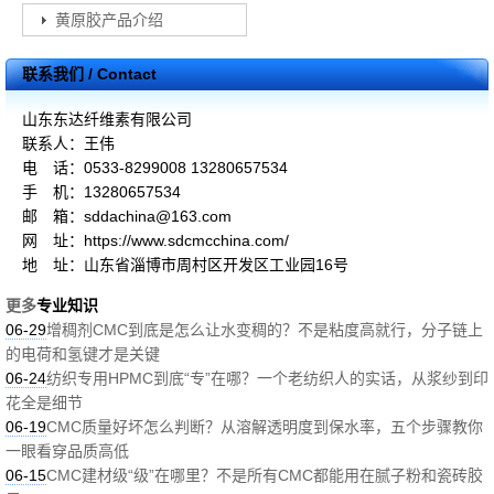
黄原胶产品介绍
联系我们 / Contact
山东东达纤维素有限公司
联系人：王伟
电 话：0533-8299008 13280657534
手 机：13280657534
邮 箱：sddachina@163.com
网 址：https://www.sdcmcchina.com/
地 址：山东省淄博市周村区开发区工业园16号
更多
专业知识
06-29
增稠剂CMC到底是怎么让水变稠的？不是粘度高就行，分子链上
的电荷和氢键才是关键
06-24
纺织专用HPMC到底“专”在哪？一个老纺织人的实话，从浆纱到印
花全是细节
06-19
CMC质量好坏怎么判断？从溶解透明度到保水率，五个步骤教你
一眼看穿品质高低
06-15
CMC建材级“级”在哪里？不是所有CMC都能用在腻子粉和瓷砖胶