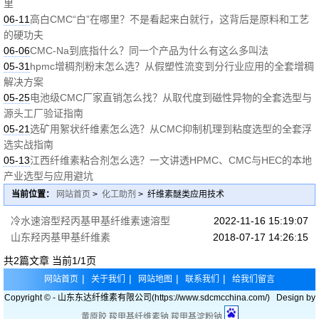
里
06-11
高白CMC“白”在哪里？不是看起来白就行，这背后是原料和工艺
的硬功夫
06-06
CMC-Na到底指什么？同一个产品为什么有这么多叫法
05-31
hpmc增稠剂粉末怎么选？从假塑性流变到分行业应用的全套增稠
解决方案
05-25
电池级CMC厂家直销怎么找？从取代度到磁性异物的全套选型与
源头工厂验证指南
05-21
选矿用絮状纤维素怎么选？从CMC抑制机理到粘度选型的全套浮
选实战指南
05-13
江西纤维素粘合剂怎么选？一文讲透HPMC、CMC与HEC的本地
产业选型与应用避坑
当前位置：
网站首页
>
化工助剂
> 纤维素醚类应用技术
冷水速溶型羟丙基甲基纤维素速溶型
2022-11-16 15:19:07
山东羟丙基甲基纤维素
2018-07-17 14:26:15
共2篇文章 当前1/1页
|
|
|
|
网站首页
关于我们
网站地图
联系我们
给我们留言
Copyright © - 山东东达纤维素有限公司(https://www.sdcmcchina.com/) Design by
黄原胶
羧甲基纤维素钠
羧甲基淀粉钠