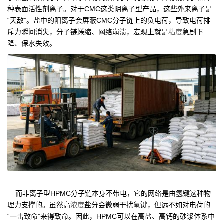
种表面活性剂离子。对于CMC这类阴离子型产品，这些外来离子是
“天敌”。盐中的阳离子会屏蔽CMC分子链上的负电荷，导致电荷排
斥力瞬间消失，分子链蜷缩、网络崩溃，宏观上就是
粘度
急剧下
降、保水失效。
而非离子型HPMC分子链本身不带电，它的网络是由氢键这种物
理力支撑的。虽然高
浓度
盐分会微弱干扰氢键，但远不如对电荷的
“一击致命”来得致命。因此，HPMC可以在高盐、高钙的砂浆体系中