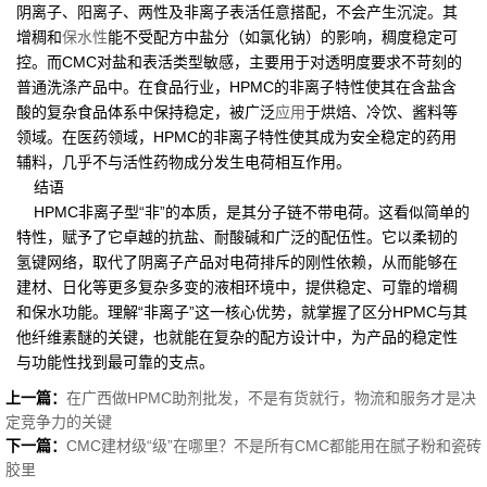
阴离子、阳离子、两性及非离子表活任意搭配，不会产生沉淀。其
增稠和
保水性
能不受配方中盐分（如氯化钠）的影响，稠度稳定可
控。而CMC对盐和表活类型敏感，主要用于对透明度要求不苛刻的
普通洗涤产品中。在食品行业，HPMC的非离子特性使其在含盐含
酸的复杂食品体系中保持稳定，被广泛
应用
于烘焙、冷饮、酱料等
领域。在医药领域，HPMC的非离子特性使其成为安全稳定的药用
辅料，几乎不与活性药物成分发生电荷相互作用。
结语
HPMC非离子型“非”的本质，是其分子链不带电荷。这看似简单的
特性，赋予了它卓越的抗盐、耐酸碱和广泛的配伍性。它以柔韧的
氢键网络，取代了阴离子产品对电荷排斥的刚性依赖，从而能够在
建材、日化等更多复杂多变的液相环境中，提供稳定、可靠的增稠
和保水功能。理解“非离子”这一核心优势，就掌握了区分HPMC与其
他纤维素醚的关键，也就能在复杂的配方设计中，为产品的稳定性
与功能性找到最可靠的支点。
上一篇：
在广西做HPMC助剂批发，不是有货就行，物流和服务才是决
定竞争力的关键
下一篇：
CMC建材级“级”在哪里？不是所有CMC都能用在腻子粉和瓷砖
胶里