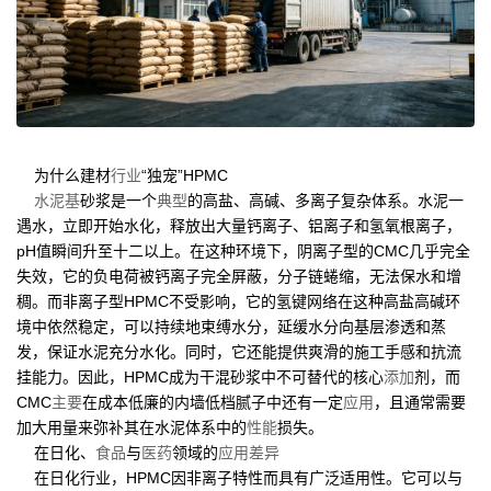
为什么建材
行业
“独宠”HPMC
水泥基
砂浆是一个
典型
的高盐、高碱、多离子复杂体系。水泥一
遇水，立即开始水化，释放出大量钙离子、铝离子和氢氧根离子，
pH值瞬间升至十二以上。在这种环境下，阴离子型的CMC几乎完全
失效，它的负电荷被钙离子完全屏蔽，分子链蜷缩，无法保水和增
稠。而非离子型HPMC不受影响，它的氢键网络在这种高盐高碱环
境中依然稳定，可以持续地束缚水分，延缓水分向基层渗透和蒸
发，保证水泥充分水化。同时，它还能提供爽滑的施工手感和抗流
挂能力。因此，HPMC成为干混砂浆中不可替代的核心
添加
剂，而
CMC
主要
在成本低廉的内墙低档腻子中还有一定
应用
，且通常需要
加大用量来弥补其在水泥体系中的
性能
损失。
在日化、
食品
与
医药
领域的
应用
差异
在日化行业，HPMC因非离子特性而具有广泛适用性。它可以与