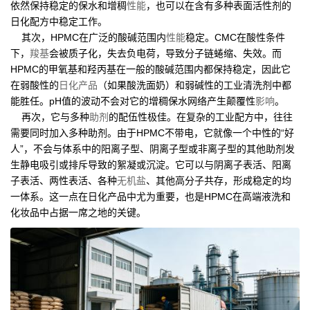
依然保持稳定的保水和增稠
性能
，也可以在含有多种表面活性剂的
日化配方中稳定工作。
其次，HPMC在广泛的酸碱范围内
性能
稳定。CMC在酸性条件
下，
羧基
会被质子化，失去负电荷，导致分子链蜷缩、失效。而
HPMC的甲氧基和羟丙基在一般的酸碱范围内都保持稳定，因此它
在弱酸性的
日化产品
（如果酸洗面奶）和弱碱性的工业清洗剂中都
能胜任。pH值的波动不会对它的增稠保水网络产生颠覆性
影响
。
再次，它与多种
助剂
的配伍性极佳。在复杂的工业配方中，往往
需要同时加入多种助剂。由于HPMC不带电，它就像一个中性的“好
人”，不会与体系中的阳离子型、阴离子型或非离子型的其他助剂发
生静电吸引或排斥导致的絮凝或沉淀。它可以与阴离子表活、阳离
子表活、两性表活、各种
无机盐
、其他高分子共存，形成稳定的均
一体系。这一点在日化产品中尤为重要，也是HPMC在高端液洗和
化妆品中占据一席之地的关键。