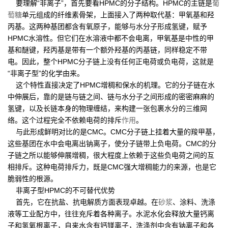
要理解“非离子”，首先要看HPMC的分子结构。HPMC的主链是
葡
萄糖
单元组成的纤维素骨架，上面接入了两种取代基：甲氧基和羟
丙基。这两种基团都含有氧原子，能够与水分子形成氢键，赋予
HPMC水溶性。但它们在水溶液中都不会电离，甲氧基是中性的甲
基和醚键，羟丙基是带有一个额外羟基的丙基链，同样稳定不带
电。因此，整个HPMC分子链上没有任何正电荷或负电荷，这就是
“非离子型”的化学由来。
这个特性直接决定了HPMC增稠和保水的机理。它的分子链在水
中伸展后，靠的是链与链之间、链与水分子之间形成的密密麻麻的
氢键，以及长链本身的物理缠结，来构建一张包裹水分的三维网
络。这个过程完全不依赖电荷的排斥
作用
。
与此形成鲜明对比的是CMC。CMC分子链上挂着大量的羧甲基，
这些基团在水中会电离出钠离子，使分子链带上负电荷。CMC的分
子链之所以能够伸展增稠，很大程度上依赖于这些负电荷之间的互
相排斥。这种电荷排斥力，既是CMC强大增稠能力的来源，也是它
脆弱性的根源。
非离子型HPMC的不可替代优势
首先，它在抗盐、抗电解质方面表现卓越。在
砂浆
、涂料、洗涤
液等工业配方中，往往充斥着各种离子。水泥水化会释放大量钙离
子和氢氧根离子，自来水含有钙镁离子，洗涤剂中含有钠离子和各