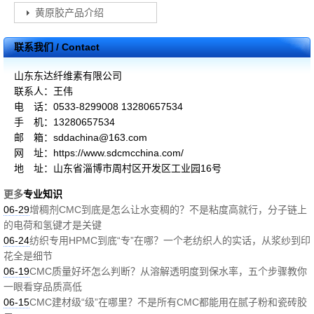
黄原胶产品介绍
联系我们 / Contact
山东东达纤维素有限公司
联系人：王伟
电 话：0533-8299008 13280657534
手 机：13280657534
邮 箱：sddachina@163.com
网 址：https://www.sdcmcchina.com/
地 址：山东省淄博市周村区开发区工业园16号
更多
专业知识
06-29
增稠剂CMC到底是怎么让水变稠的？不是粘度高就行，分子链上
的电荷和氢键才是关键
06-24
纺织专用HPMC到底“专”在哪？一个老纺织人的实话，从浆纱到印
花全是细节
06-19
CMC质量好坏怎么判断？从溶解透明度到保水率，五个步骤教你
一眼看穿品质高低
06-15
CMC建材级“级”在哪里？不是所有CMC都能用在腻子粉和瓷砖胶