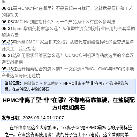
里
06-11
高白CMC“白”在哪里？不是看起来白就行，这背后是原料和工艺
的硬功夫
06-06
CMC-Na到底指什么？同一个产品为什么有这么多叫法
05-31
hpmc增稠剂粉末怎么选？从假塑性流变到分行业应用的全套增稠
解决方案
05-25
电池级CMC厂家直销怎么找？从取代度到磁性异物的全套选型与
源头工厂验证指南
05-21
选矿用絮状纤维素怎么选？从CMC抑制机理到粘度选型的全套浮
选实战指南
05-13
江西纤维素粘合剂怎么选？一文讲透HPMC、CMC与HEC的本地
产业选型与应用避坑
当前位置：
网站首页
>
化工助剂
> HPMC非离子型“非”在哪？不靠电荷靠氢
键，在盐碱配方中稳如磐石
HPMC非离子型“非”在哪？不靠电荷靠氢键，在盐碱配
方中稳如磐石
发布日期：
2026-06-14 01:17:07
在
纤维素醚
这个大家族里，“非离子型”是HPMC最核心的身份标签
之一。它直接告诉使用者：我的分子链上不带电荷。这个看似简单