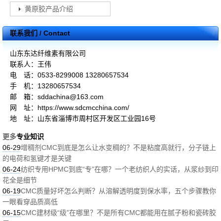
黄原胶产品介绍
联系我们 / Contact
山东东达纤维素有限公司
联系人：王伟
电 话：0533-8299008 13280657534
手 机：13280657534
邮 箱：sddachina@163.com
网 址：https://www.sdcmcchina.com/
地 址：山东省淄博市周村区开发区工业园16号
更多
专业知识
06-29
增稠剂CMC到底是怎么让水变稠的？不是粘度高就行，分子链上
的电荷和氢键才是关键
06-24
纺织专用HPMC到底“专”在哪？一个老纺织人的实话，从浆纱到印
花全是细节
06-19
CMC质量好坏怎么判断？从溶解透明度到保水率，五个步骤教你
一眼看穿品质高低
06-15
CMC建材级“级”在哪里？不是所有CMC都能用在腻子粉和瓷砖胶