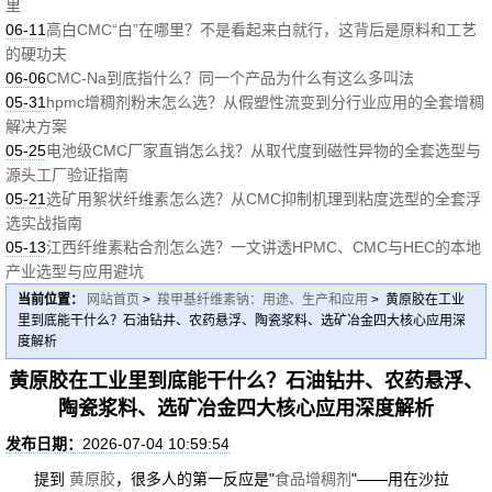
里
06-11
高白CMC“白”在哪里？不是看起来白就行，这背后是原料和工艺
的硬功夫
06-06
CMC-Na到底指什么？同一个产品为什么有这么多叫法
05-31
hpmc增稠剂粉末怎么选？从假塑性流变到分行业应用的全套增稠
解决方案
05-25
电池级CMC厂家直销怎么找？从取代度到磁性异物的全套选型与
源头工厂验证指南
05-21
选矿用絮状纤维素怎么选？从CMC抑制机理到粘度选型的全套浮
选实战指南
05-13
江西纤维素粘合剂怎么选？一文讲透HPMC、CMC与HEC的本地
产业选型与应用避坑
当前位置：
网站首页
>
羧甲基纤维素钠：用途、生产和应用
> 黄原胶在工业
里到底能干什么？石油钻井、农药悬浮、陶瓷浆料、选矿冶金四大核心应用深
度解析
黄原胶在工业里到底能干什么？石油钻井、农药悬浮、
陶瓷浆料、选矿冶金四大核心应用深度解析
发布日期：
2026-07-04 10:59:54
提到
黄原胶
，很多人的第一反应是"
食品
增稠剂
"——用在沙拉