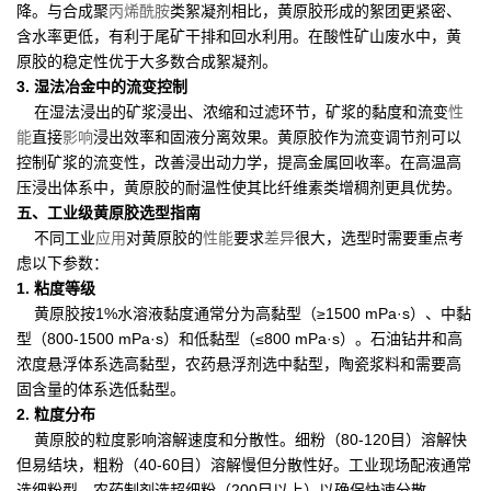
降。与合成聚
丙烯酰胺
类絮凝剂相比，黄原胶形成的絮团更紧密、
含水率更低，有利于尾矿干排和回水利用。在酸性矿山废水中，黄
原胶的稳定性优于大多数合成絮凝剂。
3. 湿法冶金中的流变控制
在湿法浸出的矿浆浸出、浓缩和过滤环节，矿浆的黏度和流变
性
能
直接
影响
浸出效率和固液分离效果。黄原胶作为流变调节剂可以
控制矿浆的流变性，改善浸出动力学，提高金属回收率。在高温高
压浸出体系中，黄原胶的耐温性使其比纤维素类增稠剂更具优势。
五、工业级黄原胶选型指南
不同工业
应用
对黄原胶的
性能
要求
差异
很大，选型时需要重点考
虑以下参数：
1. 粘度等级
黄原胶按1%水溶液黏度通常分为高黏型（≥1500 mPa·s）、中黏
型（800-1500 mPa·s）和低黏型（≤800 mPa·s）。石油钻井和高
浓度悬浮体系选高黏型，农药悬浮剂选中黏型，陶瓷浆料和需要高
固含量的体系选低黏型。
2. 粒度分布
黄原胶的粒度影响溶解速度和分散性。细粉（80-120目）溶解快
但易结块，粗粉（40-60目）溶解慢但分散性好。工业现场配液通常
选细粉型，农药制剂选超细粉（200目以上）以确保快速分散。