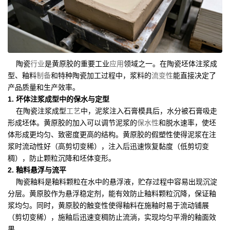
陶瓷
行业
是黄原胶的重要工业
应用
领域之一。在陶瓷坯体注浆成
型、釉料
制备
和特种陶瓷加工过程中，浆料的
流变性
能直接决定了
产品质量和生产效率。
1. 坏体注浆成型中的保水与定型
在陶瓷注浆成型
工艺
中，泥浆注入石膏模具后，水分被石膏吸走
形成坯体。黄原胶的加入可以调节泥浆的
保水性
和脱水速率，使坯
体形成更均匀、致密度更高的结构。黄原胶的假塑性使得泥浆在注
浆时流动性好（高剪切变稀），注入后迅速恢复黏度（低剪切变
稠），防止颗粒沉降和坯体变形。
2. 釉料悬浮与流平
陶瓷釉料是釉料颗粒在水中的悬浮液，贮存过程中容易出现沉淀
分层。黄原胶作为悬浮稳定剂，能有效防止釉料颗粒沉降，保证釉
浆均匀。同时，黄原胶的触变性使得釉料在施釉时易于流动铺展
（剪切变稀），施釉后迅速变稠防止流淌，实现均匀平滑的釉面效
果。