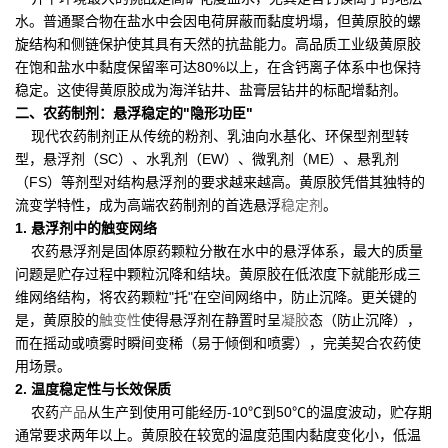
水。普通聚合物在盐水中会因电荷屏蔽而黏度坍塌，但黄原胶的螺
旋结构和侧链保护使其具有天然的抗盐能力。高品质工业级黄原胶
在饱和盐水中黏度保留率可达80%以上，在含钙离子体系中也保持
稳定。这使得黄原胶成为海洋钻井、盐膏层钻井的标配增黏剂。
二、农药制剂：悬浮稳定的"隐形功臣"
现代农药制剂正从传统的粉剂、乳油向水基化、环保型剂型转
型，悬浮剂（SC）、水乳剂（EW）、微乳剂（ME）、悬乳剂
（FS）等剂型对结构悬浮剂的要求越来越高。黄原胶凭借其独特的
流变学特性，成为高端农药制剂的首选悬浮
稳定剂
。
1. 悬浮剂中的触变网络
农药悬浮剂是固体原药颗粒分散在水中的悬浮体系，最大的质量
问题是贮存过程中颗粒沉降和结块。黄原胶在低浓度下就能形成三
维网络结构，将农药颗粒"托"在空间网络中，防止沉降。更关键的
是，黄原胶的
触变性
使得悬浮剂在静置时呈
凝胶
态（防止沉降），
而在摇动或喷雾时瞬间变稀（易于倾倒和喷雾），完美契合农药使
用场景。
2. 温度稳定性与长效保质
农药
产品
从生产到使用可能经历-10℃到50℃的温度波动，贮存期
通常要求两年以上。黄原胶在较宽的温度范围内黏度变化小，低温