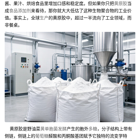
酱、果汁、烘焙食品里增加口感和稳定度。但如果你只把
黄原胶
当
成
食品添加剂
来看待，那你就大大低估了这种生物聚合物的工业价
值。事实上，全球
生产
的黄原胶中，超过一半流向了工业领域，而
非餐桌。
黄原胶是野油菜
黄单胞菌
发酵
产生的胞外
多糖
，分子结构上带有
侧链，侧链上的
葡萄糖
醛酸和丙酮酸基团赋予它独特的流变学特