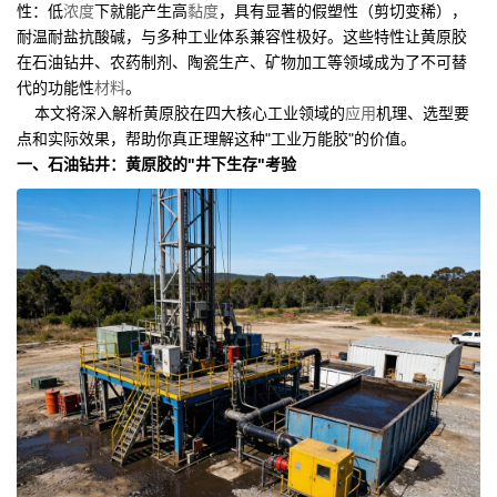
性：低
浓度
下就能产生高
黏度
，具有显著的假塑性（剪切变稀），
耐温耐盐抗酸碱，与多种工业体系兼容性极好。这些特性让黄原胶
在石油钻井、农药制剂、陶瓷生产、矿物加工等领域成为了不可替
代的功能性
材料
。
本文将深入解析黄原胶在四大核心工业领域的
应用
机理、选型要
点和实际效果，帮助你真正理解这种"工业万能胶"的价值。
一、石油钻井：黄原胶的"井下生存"考验