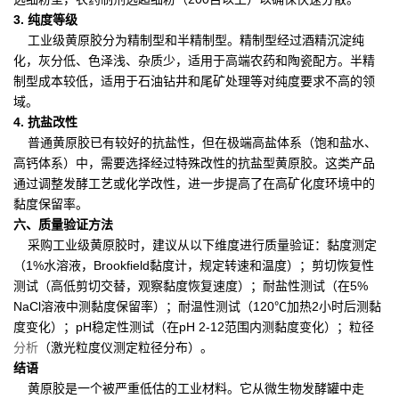
3. 纯度等级
工业级黄原胶分为精制型和半精制型。精制型经过酒精沉淀纯
化，灰分低、色泽浅、杂质少，适用于高端农药和陶瓷配方。半精
制型成本较低，适用于石油钻井和尾矿处理等对纯度要求不高的领
域。
4. 抗盐改性
普通黄原胶已有较好的抗盐性，但在极端高盐体系（饱和盐水、
高钙体系）中，需要选择经过特殊改性的抗盐型黄原胶。这类产品
通过调整发酵工艺或化学改性，进一步提高了在高矿化度环境中的
黏度保留率。
六、质量验证方法
采购工业级黄原胶时，建议从以下维度进行质量验证：黏度测定
（1%水溶液，Brookfield黏度计，规定转速和温度）；剪切恢复性
测试（高低剪切交替，观察黏度恢复速度）；耐盐性测试（在5%
NaCl溶液中测黏度保留率）；耐温性测试（120℃加热2小时后测黏
度变化）；pH稳定性测试（在pH 2-12范围内测黏度变化）；粒径
分析
（激光粒度仪测定粒径分布）。
结语
黄原胶是一个被严重低估的工业材料。它从微生物发酵罐中走