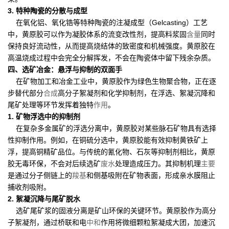
3. 特种陶瓷的分散与成型
在氧化铝、氧化锆等特种陶瓷的注凝成型（Gelcasting）工艺
中，黄原胶可以作为凝胶体系的流变改性剂，提高料浆固
含量
同时
保持良好流动性，从而提高烧结体的致密度和机械强度。黄原胶在
高温烧成过程中会完全分解挥发，不会在陶瓷体中留下残余杂质。
四、选矿冶金：悬浮与抑制的双面手
在矿物加工和冶金工业中，黄原胶作为绿色生物聚合物，正在逐
步替代部分
合成
高分子絮凝剂和化学抑制剂，在浮选、絮凝沉降和
尾矿处理等环节发挥着独特
作用
。
1. 矿物浮选中的抑制剂
在复杂多金属矿的浮选分离中，黄原胶对某些脉石矿物具有选择
性抑制作用。例如，在铜硫分选中，黄原胶能有效抑制黄铁矿上
浮，提高铜精矿品位。与传统的氰化物、石灰等抑制剂相比，黄原
胶无毒环保，不会对后续选矿
废水
处理造成压力。其抑制机理
主要
是通过分子侧链上的
羧基
和侧基吸附在矿物表面，形成亲水膜阻止
捕收剂吸附。
2. 絮凝沉降与尾矿脱水
选矿尾矿浆的固液分离是矿山环保的关键环节。黄原胶作为高分
子絮凝剂，通过桥联和电
中和
作用将微细颗粒絮凝成大团，加速沉