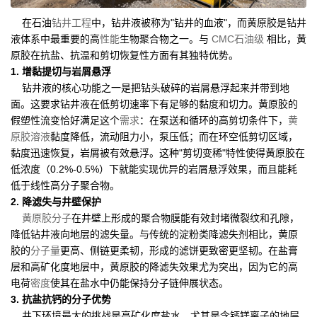
在石油
钻井工程
中，钻井液被称为"钻井的血液"，而黄原胶是钻井
液体系中最重要的高
性能
生物聚合物之一。与
CMC石油级
相比，黄
原胶在抗盐、抗温和剪切恢复性方面有其独特优势。
1. 增黏提切与岩屑悬浮
钻井液的核心功能之一是把钻头破碎的岩屑悬浮起来并带到地
面。这要求钻井液在低剪切速率下有足够的黏度和切力。黄原胶的
假塑性流变恰好满足这个
需求
：在泵送和循环的高剪切条件下，
黄
原胶溶液
黏度降低，流动阻力小，泵压低；而在环空低剪切区域，
黏度迅速恢复，岩屑被有效悬浮。这种"剪切变稀"特性使得黄原胶在
低浓度（0.2%-0.5%）下就能实现优异的岩屑悬浮效果，而且能耗
低于线性高分子聚合物。
2. 降滤失与井壁保护
黄原胶分子
在井壁上形成的聚合物膜能有效封堵微裂纹和孔隙，
降低钻井液向地层的滤失量。与传统的淀粉类降滤失剂相比，黄原
胶的
分子量
更高、侧链更柔韧，形成的滤饼更致密更坚韧。在盐膏
层和高矿化度地层中，黄原胶的降滤失效果尤为突出，因为它的高
电荷
密度
使其在盐水中仍能保持分子链伸展状态。
3. 抗盐抗钙的分子优势
井下环境最大的挑战是高矿化度盐水，尤其是含钙镁离子的地层