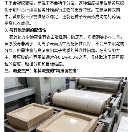
下不会凝胶变硬，高温下不会稀化分层。这种温度稳定性是黄原胶
优于羧
甲基纤维素
钠等纤维素衍生物的重要特性。在悬浮种衣剂
中，黄原胶不仅提供悬浮稳定，还能在种子表面形成均匀的药膜，
提高包衣效果。
3. 与其他助剂的配伍性
农药配方中通常含有表面活性剂、防冻剂、消泡剂等多种
助剂
。
黄原胶与非离子、阴离子表面活性剂配伍性
良好
，不会产生沉淀或
分层。但需注意与高浓度阳离子物质的兼容性问题。在实际配方
中，黄原胶的推荐用量通常在0.1%-0.3%之间，具体取决于原药颗
粒的密度、粒径分布和目标黏度。
三、陶瓷生产：浆料流变的"精准调控者"