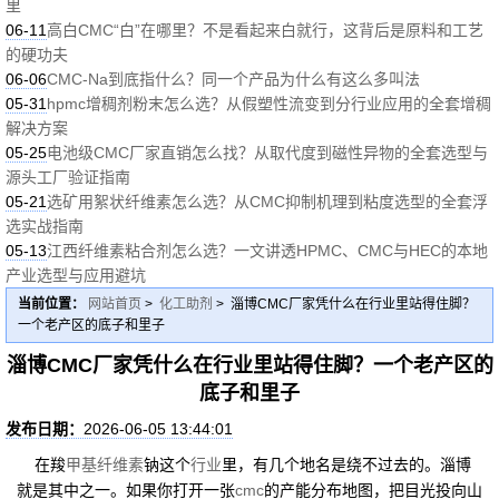
里
06-11
高白CMC“白”在哪里？不是看起来白就行，这背后是原料和工艺
的硬功夫
06-06
CMC-Na到底指什么？同一个产品为什么有这么多叫法
05-31
hpmc增稠剂粉末怎么选？从假塑性流变到分行业应用的全套增稠
解决方案
05-25
电池级CMC厂家直销怎么找？从取代度到磁性异物的全套选型与
源头工厂验证指南
05-21
选矿用絮状纤维素怎么选？从CMC抑制机理到粘度选型的全套浮
选实战指南
05-13
江西纤维素粘合剂怎么选？一文讲透HPMC、CMC与HEC的本地
产业选型与应用避坑
当前位置：
网站首页
>
化工助剂
> 淄博CMC厂家凭什么在行业里站得住脚？
一个老产区的底子和里子
淄博CMC厂家凭什么在行业里站得住脚？一个老产区的
底子和里子
发布日期：
2026-06-05 13:44:01
在羧
甲基纤维素
钠这个
行业
里，有几个地名是绕不过去的。淄博
就是其中之一。如果你打开一张
cmc
的产能分布地图，把目光投向山