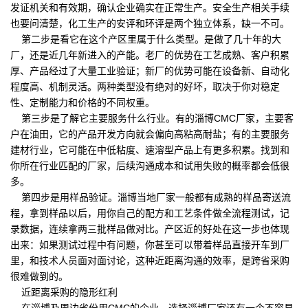
发证机关和有效期，确认企业确实在正常生产。安全生产相关手续
也要问清楚，化工生产的安评和环评是两个独立体系，缺一不可。
第二步是看它在这个产区里属于什么类型。是做了几十年的大
厂，还是近几年新进入的产能。老厂的优势在工艺成熟、客户积累
厚、产品经过了大量工业验证；新厂的优势可能在设备新、自动化
程度高、机制灵活。两种类型没有绝对的好坏，取决于你对稳定
性、定制能力和价格的不同权重。
第三步是了解它主要服务什么行业。有的淄博CMC厂家，主要客
户在油田，它的产品开发方向就会偏向高粘高耐盐；有的主要服务
建材行业，它可能在中低粘度、速溶型产品上有更多积累。找到和
你所在行业匹配的厂家，后续沟通成本和试用失败的概率都会低很
多。
第四步是用样品验证。淄博当地厂家一般都有成熟的样品寄送流
程，拿到样品以后，用你自己的配方和工艺条件做全流程测试，记
录数据，连续拿两三批样品做对比。产区近的好处在这一步也体现
出来：如果测试过程中有问题，你甚至可以带着样品直接开车到厂
里，和技术人员面对面讨论，这种近距离沟通的效率，是跨省采购
很难做到的。
近距离采购的隐形红利