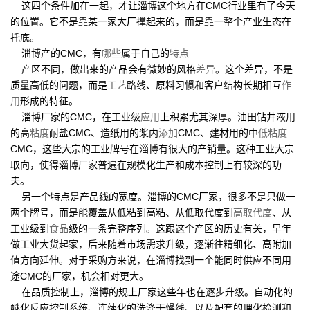
这四个条件加在一起，才让淄博这个地方在CMC行业里有了今天
的位置。它不是靠某一家大厂撑起来的，而是靠一整个产业生态在
托底。
淄博产的CMC，有
哪些
属于自己的
特点
产区不同，做出来的产品会有微妙的风格
差异
。这个差异，不是
质量高低的问题，而是
工艺
路线、原料习惯和客户结构长期相互
作
用
形成的特征。
淄博厂家的CMC，在工业级
应用
上积累尤其深厚。油田钻井液用
的高
粘度
耐盐CMC、造纸用的浆内
添加
CMC、建材用的中
低粘度
CMC，这些大宗的工业牌号在淄博有很大的产销量。这种工业大宗
取向，使得淄博厂家普遍在规模化生产和成本控制上有较深的功
夫。
另一个特点是产品线的宽度。淄博的CMC厂家，很多不是只做一
两个牌号，而是能覆盖从低粘到高粘、从低取代度到
高取代度
、从
工业级到
食品
级的一条完整序列。这跟这个产区的历史有关，早年
做工业大货起家，后来随着市场需求升级，逐渐往精细化、高附加
值方向延伸。对于采购方来说，在淄博找到一个能同时供应不同用
途CMC的厂家，机会相对更大。
在品质控制上，淄博的规上厂家这些年也在逐步升级。自动化的
醚化反应控制系统、连续化的洗涤干燥线、以及配套的理化检测和