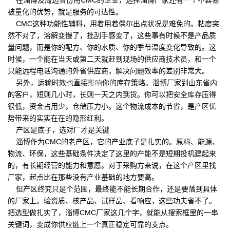
在淄博及周边省份用CMC的企业，选择淄博厂家还有一个不容易
被量化的优势，就是服务的可达性。
CMC这种功能性辅料，用着用着偶尔出点状况是难免的。粘度突
然不对了，溶解变慢了，批刮手感变了，这些事有时候不是产品质
量问题，而是你的配方、你的水质、你的季节温度变化导致的。这
时候，一个能在当天或第二天就赶到现场的供应商技术员，和一个
只能远程电话沟通的外省供应商，解决问题效率的差别非常大。
另外，运输时效也直接
影响
你的库存策略。淄博厂家到山东省内
的客户，短则几小时，长则一天之内到货。你可以把安全库存压得
很低，资金占用少，仓储压力小。这个物流成本的节省，是产区优
势带来的实实在在的隐形红利。
产区是底子，选对厂才是关键
淄博作为CMC的老产区，它的产业底子是扎实的。原料、能源、
物流、环保，这些基础条件决定了这里的产能不是短期投机建起来
的，有长期经营的能力和意愿。对于采购方来说，在这个产区里找
厂家，起点比在那些没有产业基础的地方要高。
但产区终究只是个范围，最终能不能长期合作，还是要落到具体
的厂家上。验资质、核产品、试样品、看响应，这些功夫省不了。
把选型做扎实了，淄博CMC厂家这几个字，就能从搜索框里的一串
关键词，变成你供应链上一个真正稳定可靠的支点。