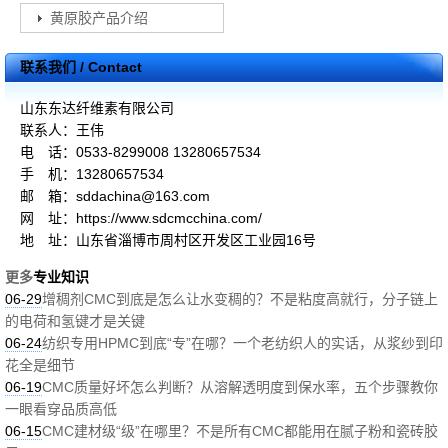
黄原胶产品介绍
联系我们 / Contact
山东东达纤维素有限公司
联系人：王伟
电 话：0533-8299008 13280657534
手 机：13280657534
邮 箱：sddachina@163.com
网 址：https://www.sdcmcchina.com/
地 址：山东省淄博市周村区开发区工业园16号
更多
专业知识
06-29
增稠剂CMC到底是怎么让水变稠的？不是粘度高就行，分子链上
的电荷和氢键才是关键
06-24
纺织专用HPMC到底“专”在哪？一个老纺织人的实话，从浆纱到印
花全是细节
06-19
CMC质量好坏怎么判断？从溶解透明度到保水率，五个步骤教你
一眼看穿品质高低
06-15
CMC建材级“级”在哪里？不是所有CMC都能用在腻子粉和瓷砖胶