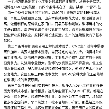
一个地方能长出某个化工细分领域的产业集群，从来不是偶然。
淄博在CMC上的集聚，有四个条件凑在了一起，缺哪一个都不成。
第一个条件是原料的可得性。CMC的
主要
原料是精制棉或者木
浆，再加上烧碱和氯乙酸。山东本身就是棉花大省，棉短绒资源丰
富，做精制棉的原料就在家门口。而氯乙酸和烧碱，淄博当地的化
工基础雄厚，周边有氯碱企业和氯化工配套，管道运输和短途汽运
就能解决原料供应。原料不用长途调运，
生产
的连续性就有了基本
保障。
第二个条件是能源和公用工程的成本优势。CMC
生产过程
中需要
蒸汽加热，需要大量清水洗涤，需要稳定的电力供应。淄博地处山
东工业腹地，热电联产设施密集，工业蒸汽价格相比南方省份有明
显竞争力。洗涤用水量很大，淄博的水资源虽然不算富余，但工业
用水管网成熟，配合
废水
处理设施的长期投入，形成了与水相关的
配套能力。这些公用工程的成本优势，是CMC这种大宗化工品能够
在淄博扎根的重要原因。
第三个条件是环保门槛的先行投入。很多人以为化工产业转移是
因为环保成本低，恰恰相反，这几年能留下来的CMC厂家，都是在
环保上投入较早、设施齐全的企业。淄博作为老工业城市，环保监
管走在全国前列，早早淘汰了一批不合规的小产能。那些经过环保
风暴还能正常生产、排污许可证齐全的厂家，等于用巨大的固定成