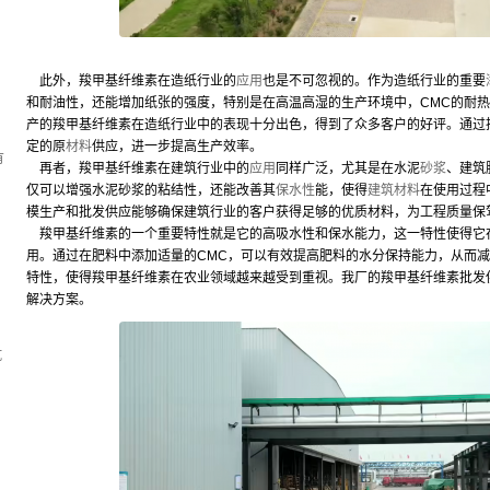
此外，羧甲基纤维素在造纸行业的
应用
也是不可忽视的。作为造纸行业的重要
和耐油性，还能增加纸张的强度，特别是在高温高湿的生产环境中，CMC的耐
，
产的羧甲基纤维素在造纸行业中的表现十分出色，得到了众多客户的好评。通过
定的原
材料
供应，进一步提高生产效率。
有
再者，羧甲基纤维素在建筑行业中的
应用
同样广泛，尤其是在水泥
砂浆
、建筑
仅可以增强水泥砂浆的粘结性，还能改善其
保水性
能，使得
建筑材料
在使用过程
模生产和批发供应能够确保建筑行业的客户获得足够的优质材料，为工程质量保
羧甲基纤维素的一个重要特性就是它的高吸水性和保水能力，这一特性使得它
用。通过在肥料中添加适量的CMC，可以有效提高肥料的水分保持能力，从而
特性，使得羧甲基纤维素在农业领域越来越受到重视。我厂的羧甲基纤维素批发
解决方案。
坑