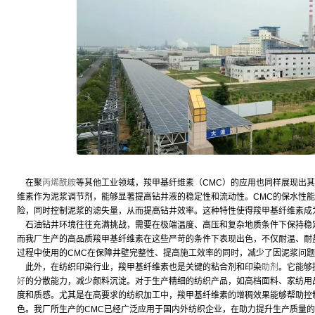
在聚
丙烯酰胺
等其他工业领域，羧甲基纤维素（CMC）的应用也同样展现出
维素作为泥浆调节剂，能够显著提高钻井液的稳定性和流动性。CMC的保水性
险，同时控制泥浆的滤失量，从而提高钻井效率。这种特性使得羧甲基纤维素成
石油钻井环境往往充满挑战，需要在极端温度、高压和复杂地质条件下保持稳
而我厂生产的高品质羧甲基纤维素在这些严苛的条件下表现出色，不仅耐温、耐
过程中使用的CMC在保障井壁完整性、提高施工效率的同时，减少了因泥浆问
此外，在纺织印染行业，羧甲基纤维素也是关键的粘合剂和印染
助剂
。它能够
好
的分散能力，减少颜料沉淀。对于生产精细的纺织产品，如高档面料、家纺用
度和质感。尤其是在高要求的纺织加工中，羧甲基纤维素的增稠效果能够帮助控
色。我厂所生产的CMC已经广泛应用于国内外纺织企业，在助力提升生产质量