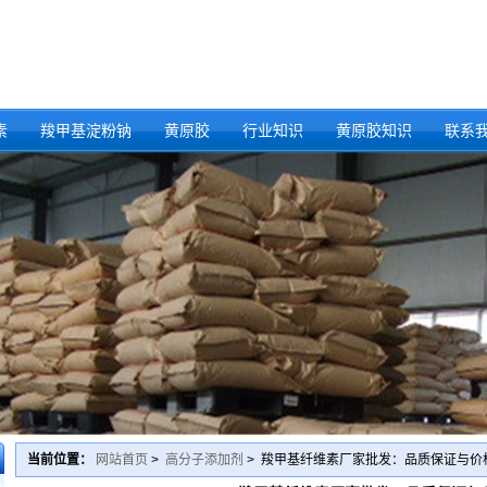
素
羧甲基淀粉钠
黄原胶
行业知识
黄原胶知识
联系
当前位置：
网站首页
>
高分子添加剂
> 羧甲基纤维素厂家批发：品质保证与价