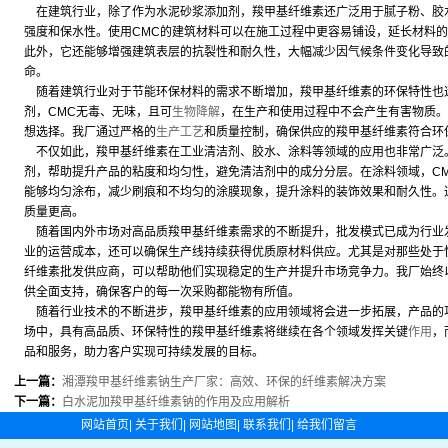
在建筑行业，除了作为水泥砂浆添加剂，羧甲基纤维素还广泛用于腻子粉、胶
强度和保水性。使用CMC的建筑材料可以在施工过程中更容易铺设，延长材料
此外，它还能够增强建筑表层的抗裂性和耐久性，大幅减少因气候条件变化导致
命。
随着建筑行业对于节能环保材料的需求不断增加，羧甲基纤维素的环保特性也
剂，CMC无毒、无味，且可
生物降解
，在生产和使用过程中不会产生有害物质。
想选择。我厂通过严格的
生产工艺
和质量控制，确保供应的羧甲基纤维素符合环
不仅如此，羧甲基纤维素在工业清洁剂、胶水、涂料等领域的应用也非常广泛。
剂，帮助提升产品的粘度和均匀性，避免清洁剂中的成分分层。在涂料领域，C
能够均匀涂布，减少刷痕和不均匀的涂膜现象，提升涂料的装饰效果和耐久性。
质量更高。
随着国内外市场对高品质羧甲基纤维素需求的不断提升，批发模式已成为行业
业的运营成本，还可以确保生产线持续获得优质原材料供应。尤其是对那些处于
纤维素批发供应商，可以帮助他们实现稳定的生产并提升市场竞争力。我厂始终
供全面支持，确保客户的每一次采购都能物有所值。
随着行业技术的不断进步，羧甲基纤维素的应用领域将会进一步拓展，产品的
场中，具有高品质、环保特性的羧甲基纤维素将继续在各个领域发挥关键
作用
，
品和服务，助力客户实现可持续发展的目标。
上一篇：
湘潭羧甲基纤维素钠生产厂家：高效、环保的纤维素解决方案
下一篇：
白水泥加羧甲基纤维素钠的作用及应用解析
网站首页
|
关于我们
|
网站地图
|
联系我们
|
给我们留言