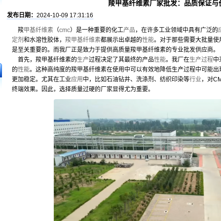
羧甲基纤维素厂家批发：品质保证与
发布日期：
2024-10-09 17:31:16
羧
甲基纤维素
（
cmc
）是一种重要的化工
产品
，在许多工业领域中具有广泛的
定剂
和水溶性胶体，
羧甲基纤维素
都展示出卓越的
性能
。对于那些需要大批量使
是至关重要的。而我厂正是致力于提供高质量羧甲基纤维素的专业批发供应商。
首先，羧甲基纤维素的
生产
过程决定了其最终的产品
性能
。我厂在
生产过程
中
的
性能
。这种高纯度的羧甲基纤维素在使用中可以有效地降低生产过程中可能出
更加稳定。尤其在工业
应用
中，比如石油钻井、洗涤剂、纺织印染等
行业
，对C
终端效果。因此，选择质量过硬的厂家显得尤为重要。