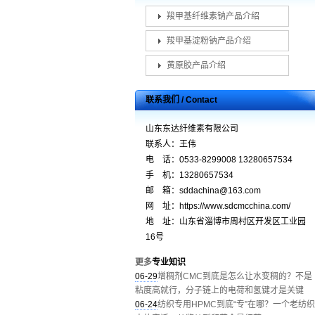
羧甲基纤维素钠产品介绍
羧甲基淀粉钠产品介绍
黄原胶产品介绍
联系我们 / Contact
山东东达纤维素有限公司
联系人：王伟
电 话：0533-8299008 13280657534
手 机：13280657534
邮 箱：sddachina@163.com
网 址：https://www.sdcmcchina.com/
地 址：山东省淄博市周村区开发区工业园
16号
更多
专业知识
06-29
增稠剂CMC到底是怎么让水变稠的？不是
粘度高就行，分子链上的电荷和氢键才是关键
06-24
纺织专用HPMC到底“专”在哪？一个老纺织