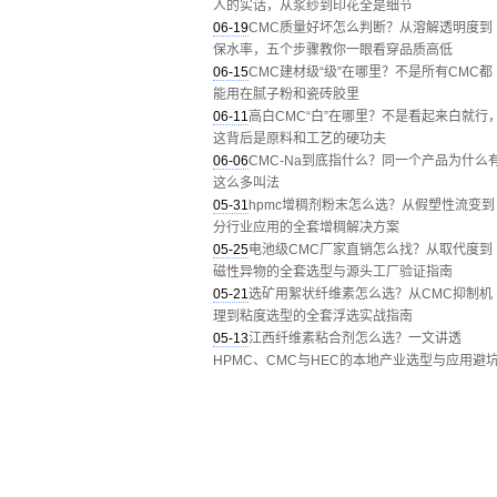
人的实话，从浆纱到印花全是细节
06-19
CMC质量好坏怎么判断？从溶解透明度到
保水率，五个步骤教你一眼看穿品质高低
06-15
CMC建材级“级”在哪里？不是所有CMC都
能用在腻子粉和瓷砖胶里
06-11
高白CMC“白”在哪里？不是看起来白就行
这背后是原料和工艺的硬功夫
06-06
CMC-Na到底指什么？同一个产品为什么
这么多叫法
05-31
hpmc增稠剂粉末怎么选？从假塑性流变到
分行业应用的全套增稠解决方案
05-25
电池级CMC厂家直销怎么找？从取代度到
磁性异物的全套选型与源头工厂验证指南
05-21
选矿用絮状纤维素怎么选？从CMC抑制机
理到粘度选型的全套浮选实战指南
05-13
江西纤维素粘合剂怎么选？一文讲透
HPMC、CMC与HEC的本地产业选型与应用避