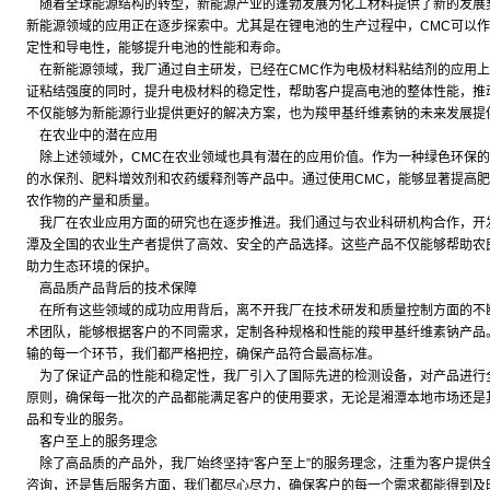
随着全球能源结构的转型，新能源产业的蓬勃发展为化工材料提供了新的发展
新能源领域的应用正在逐步探索中。尤其是在锂电池的生产过程中，CMC可以
定性和导电性，能够提升电池的性能和寿命。
在新能源领域，我厂通过自主研发，已经在CMC作为电极材料粘结剂的应用上
证粘结强度的同时，提升电极材料的稳定性，帮助客户提高电池的整体性能，推
不仅能够为新能源行业提供更好的解决方案，也为羧甲基纤维素钠的未来发展提
在农业中的潜在应用
除上述领域外，CMC在农业领域也具有潜在的应用价值。作为一种绿色环保的
的水保剂、肥料增效剂和农药缓释剂等产品中。通过使用CMC，能够显著提高
农作物的产量和质量。
我厂在农业应用方面的研究也在逐步推进。我们通过与农业科研机构合作，开发
潭及全国的农业生产者提供了高效、安全的产品选择。这些产品不仅能够帮助农
助力生态环境的保护。
高品质产品背后的技术保障
在所有这些领域的成功应用背后，离不开我厂在技术研发和质量控制方面的不
术团队，能够根据客户的不同需求，定制各种规格和性能的羧甲基纤维素钠产品
输的每一个环节，我们都严格把控，确保产品符合最高标准。
为了保证产品的性能和稳定性，我厂引入了国际先进的检测设备，对产品进行
原则，确保每一批次的产品都能满足客户的使用要求，无论是湘潭本地市场还是
品和专业的服务。
客户至上的服务理念
除了高品质的产品外，我厂始终坚持“客户至上”的服务理念，注重为客户提供
咨询，还是售后服务方面，我们都尽心尽力，确保客户的每一个需求都能得到及