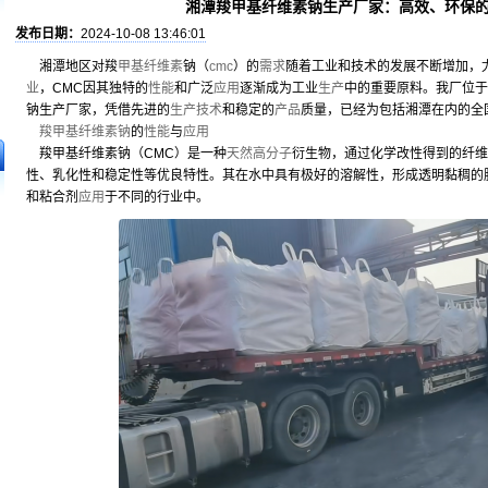
湘潭羧甲基纤维素钠生产厂家：高效、环保
发布日期：
2024-10-08 13:46:01
湘潭地区对羧
甲基纤维素
钠（
cmc
）的
需求
随着工业和技术的发展不断增加，
业
，CMC因其独特的
性能
和广泛
应用
逐渐成为工业
生产
中的重要原料。我厂位于
钠生产厂家，凭借先进的
生产技术
和稳定的
产品
质量，已经为包括湘潭在内的全
羧甲基纤维素钠
的
性能
与
应用
羧甲基纤维素钠（CMC）是一种
天然高分子
衍生物，通过化学改性得到的纤维
性、乳化性和稳定性等优良特性。其在水中具有极好的溶解性，形成透明黏稠的
和粘合剂
应用
于不同的行业中。