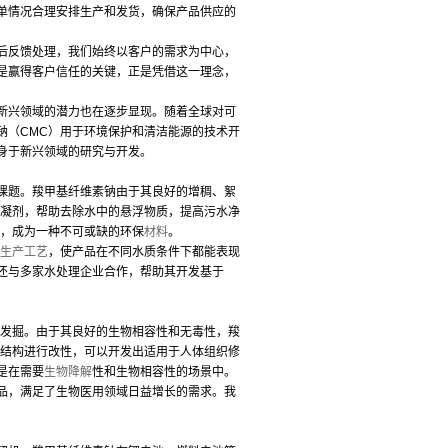
单情况合理安排生产和发货，确保产品供应的
后反馈处理，我们始终以客户的需求为中心，
是赢得客户信任的关键，正是凭借这一理念，
新兴领域的潜力也在逐步显现。随着全球对可
钠（CMC）用于环境保护和清洁能源的技术开
身于新兴领域的研究与开发。
课题。羧甲基纤维素钠由于其良好的增稠、絮
絮凝剂，帮助去除水中的悬浮物质，提高污水净
多，成为一种不可或缺的环保
材料
。
生产工艺
，使产品在不同水质条件下都能表现
还与多家水处理企业合作，帮助其开发基于
发掘。由于其良好的生物相容性和无毒性，羧
子结构进行改性，可以开发出适用于人体组织修
是在需要
生物降解
性和生物相容性的场景中。
品，满足了生物医用领域日益增长的需求。我