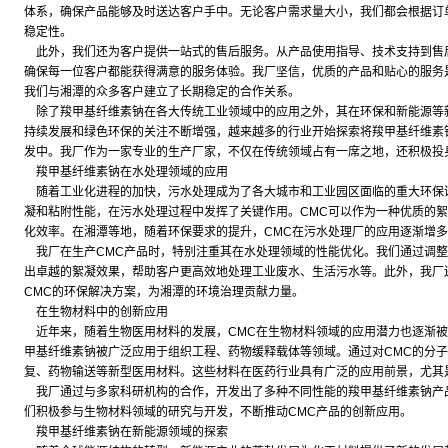
体系，确保产品能够及时送达客户手中。无论客户需求量大小，我们都会根据订
稳定性。
此外，我们还为客户提供一站式的售后服务。从产品使用指导、技术支持到售
确保每一位客户都能获得满意的服务体验。我厂坚信，优质的产品和贴心的服务
我们与湘潭的众多客户建立了长期稳定的合作关系。
除了羧甲基纤维素钠在各大传统工业领域中的应用之外，其在环保和新能源等
持续发展和绿色环保的关注不断增强，越来越多的行业开始探索将羧甲基纤维素
发中。我厂作为一家专业的生产厂家，不仅在传统领域占有一席之地，还积极投
羧甲基纤维素钠在水处理领域的应用
随着工业化进程的加快，污水处理成为了各大城市和工业园区面临的重大环保
凝和粘附性能，在污水处理过程中发挥了关键作用。CMC可以作为一种优质的
化效率。在湘潭等地，随着环保要求的提升，CMC在污水处理厂的应用逐渐增
我厂在生产CMC产品时，特别注重其在水处理领域的性能优化。我们通过调整
出卓越的絮凝效果，帮助客户更高效地处理工业废水、生活污水等。此外，我厂
CMC的环保解决方案，为湘潭的环境治理贡献力量。
在生物材料中的创新应用
近年来，随着生物医用材料的发展，CMC在生物材料领域的应用潜力也逐渐被
甲基纤维素钠被广泛应用于组织工程、药物缓释载体等领域。通过对CMC的分
复、药物输送等新型医用材料。这些材料在医药行业具有广泛的应用前景，尤其
我厂通过与多家科研机构的合作，开发出了多种不同性能的羧甲基纤维素钠产
们积极参与生物材料领域的研究与开发，不断推动CMC产品的创新应用。
羧甲基纤维素钠在新能源领域的探索