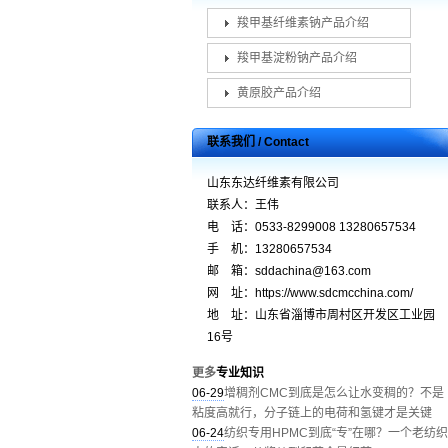
羧甲基纤维素钠产品介绍
羧甲基淀粉钠产品介绍
黄原胶产品介绍
联系我们 / Contact
山东东达纤维素有限公司
联系人：王伟
电 话：0533-8299008 13280657534
手 机：13280657534
邮 箱：sddachina@163.com
网 址：https://www.sdcmcchina.com/
地 址：山东省淄博市周村区开发区工业园
16号
更多
专业知识
06-29
增稠剂CMC到底是怎么让水变稠的？不是
粘度高就行，分子链上的电荷和氢键才是关键
06-24
纺织专用HPMC到底“专”在哪？一个老纺织