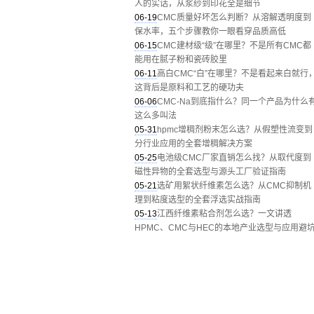
人的实话，从浆纱到印花全是细节
06-19
CMC质量好坏怎么判断？从溶解透明度到
保水率，五个步骤教你一眼看穿品质高低
06-15
CMC建材级“级”在哪里？不是所有CMC都
能用在腻子粉和瓷砖胶里
06-11
高白CMC“白”在哪里？不是看起来白就行
这背后是原料和工艺的硬功夫
06-06
CMC-Na到底指什么？同一个产品为什么
这么多叫法
05-31
hpmc增稠剂粉末怎么选？从假塑性流变到
分行业应用的全套增稠解决方案
05-25
电池级CMC厂家直销怎么找？从取代度到
磁性异物的全套选型与源头工厂验证指南
05-21
选矿用絮状纤维素怎么选？从CMC抑制机
理到粘度选型的全套浮选实战指南
05-13
江西纤维素粘合剂怎么选？一文讲透
HPMC、CMC与HEC的本地产业选型与应用避