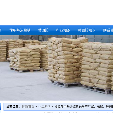
素
羧甲基淀粉钠
黄原胶
行业知识
黄原胶知识
联系
当前位置：
网站首页
>
化工助剂
> 湘潭羧甲基纤维素钠生产厂家：高效、环保