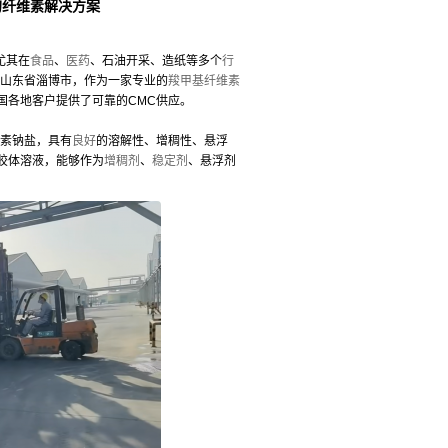
的纤维素解决方案
尤其在
食品
、
医药
、石油开采、造纸等多个
行
山东省淄博市，作为一家专业的
羧甲基纤维素
国各地客户提供了可靠的CMC供应。
素钠盐，具有
良好
的溶解性、增稠性、悬浮
胶体溶液，能够作为
增稠剂
、
稳定剂
、悬浮剂