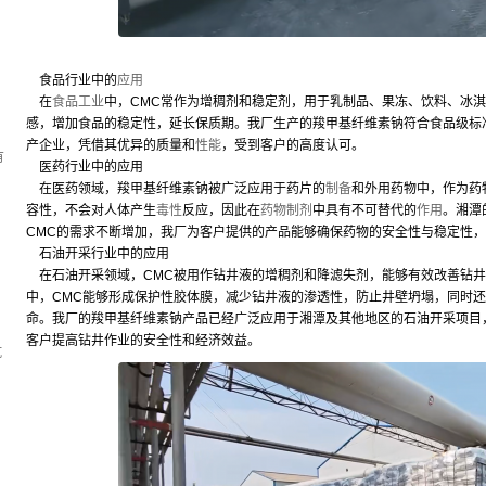
食品行业中的
应用
在
食品工业
中，CMC常作为增稠剂和稳定剂，用于乳制品、果冻、饮料、冰
，
感，增加食品的稳定性，延长保质期。我厂生产的羧甲基纤维素钠符合食品级标
产企业，凭借其优异的质量和
性能
，受到客户的高度认可。
有
医药行业中的应用
在医药领域，羧甲基纤维素钠被广泛应用于药片的
制备
和外用药物中，作为药
容性，不会对人体产生
毒性
反应，因此在
药物制剂
中具有不可替代的
作用
。湘潭
CMC的需求不断增加，我厂为客户提供的产品能够确保药物的安全性与稳定性
石油开采行业中的应用
在石油开采领域，CMC被用作钻井液的增稠剂和降滤失剂，能够有效改善钻井
中，CMC能够形成保护性胶体膜，减少钻井液的渗透性，防止井壁坍塌，同时
命。我厂的羧甲基纤维素钠产品已经广泛应用于湘潭及其他地区的石油开采项目
客户提高钻井作业的安全性和经济效益。
坑