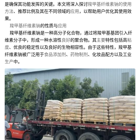
是确保其功能发挥的关键。本文将深入探讨
羧甲基纤维素钠的使用
方法
、推荐比例及其在不同领域的
应用
，以帮助用户优化其使用效
果。
羧甲基纤维素钠
的性质与
应用
羧甲基纤维素钠是一种高分子化合物，通过将羧甲基基团引入纤
维素分子中，形成一种水溶性
良好
的聚合物。其
主要
特性包括高
粘
度
、优良的稳定性以及良好的生物相容性。由于这些特性，羧甲基
纤维素钠被广泛用于
食品添加剂
、
药物制剂
、化妆品配方以及工业
生产
中。