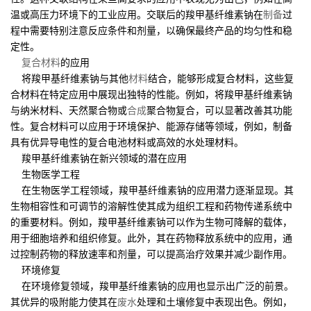
温或高压力环境下的工业应用。交联后的羧甲基纤维素钠在
制备
过
程中需要特别注意反应条件和剂量，以确保最终产品的均匀性和稳
定性。
复合材料
的应用
将羧甲基纤维素钠与其他
材料
结合，能够形成复合材料，这些复
合材料在特定应用中展现出独特的性能。例如，将羧甲基纤维素钠
与纳米材料、天然聚合物或
合成
聚合物复合，可以显著改善其功能
性。复合材料可以应用于环境保护、能源存储等领域，例如，制备
具有优异导电性的复合电池材料或高效的水处理材料。
羧甲基纤维素钠在新兴领域的潜在应用
生物医学工程
在生物医学工程领域，羧甲基纤维素钠的应用潜力逐渐显现。其
生物相容性和可调节的溶解性使其成为组织工程和药物传递系统中
的重要材料。例如，羧甲基纤维素钠可以作为生物可降解的载体，
用于细胞培养和组织修复。此外，其在药物释放系统中的应用，通
过控制药物的释放速率和剂量，可以提高治疗效果并减少副作用。
环境修复
在环境修复领域，羧甲基纤维素钠的应用也显示出广泛的前景。
其优异的吸附能力使其在
废水
处理和土壤修复中表现出色。例如，