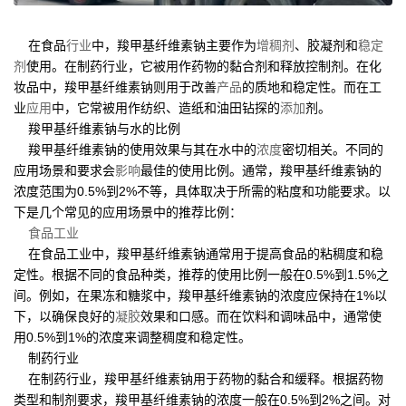
在食品
行业
中，羧甲基纤维素钠主要作为
增稠剂
、胶凝剂和
稳定
剂
使用。在制药行业，它被用作药物的黏合剂和释放控制剂。在化
妆品中，羧甲基纤维素钠则用于改善
产品
的质地和稳定性。而在工
业
应用
中，它常被用作纺织、造纸和油田钻探的
添加
剂。
羧甲基纤维素钠与水的比例
羧甲基纤维素钠的使用效果与其在水中的
浓度
密切相关。不同的
应用场景和要求会
影响
最佳的使用比例。通常，羧甲基纤维素钠的
浓度范围为0.5%到2%不等，具体取决于所需的粘度和功能要求。以
下是几个常见的应用场景中的推荐比例：
食品工业
在食品工业中，羧甲基纤维素钠通常用于提高食品的粘稠度和稳
定性。根据不同的食品种类，推荐的使用比例一般在0.5%到1.5%之
间。例如，在果冻和糖浆中，羧甲基纤维素钠的浓度应保持在1%以
下，以确保良好的
凝胶
效果和口感。而在饮料和调味品中，通常使
用0.5%到1%的浓度来调整稠度和稳定性。
制药行业
在制药行业，羧甲基纤维素钠用于药物的黏合和缓释。根据药物
类型和制剂要求，羧甲基纤维素钠的浓度一般在0.5%到2%之间。对