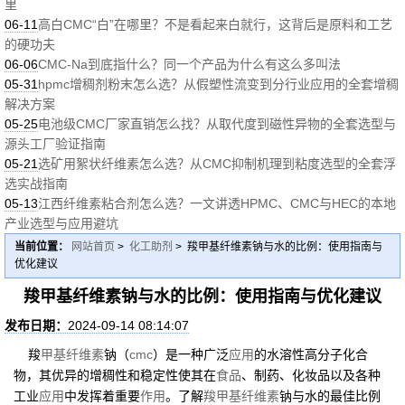
里
06-11
高白CMC“白”在哪里？不是看起来白就行，这背后是原料和工艺
的硬功夫
06-06
CMC-Na到底指什么？同一个产品为什么有这么多叫法
05-31
hpmc增稠剂粉末怎么选？从假塑性流变到分行业应用的全套增稠
解决方案
05-25
电池级CMC厂家直销怎么找？从取代度到磁性异物的全套选型与
源头工厂验证指南
05-21
选矿用絮状纤维素怎么选？从CMC抑制机理到粘度选型的全套浮
选实战指南
05-13
江西纤维素粘合剂怎么选？一文讲透HPMC、CMC与HEC的本地
产业选型与应用避坑
当前位置：
网站首页
>
化工助剂
> 羧甲基纤维素钠与水的比例：使用指南与
优化建议
羧甲基纤维素钠与水的比例：使用指南与优化建议
发布日期：
2024-09-14 08:14:07
羧
甲基纤维素
钠（
cmc
）是一种广泛
应用
的水溶性高分子化合
物，其优异的增稠性和稳定性使其在
食品
、制药、化妆品以及各种
工业
应用
中发挥着重要
作用
。了解
羧甲基纤维素
钠与水的最佳比例