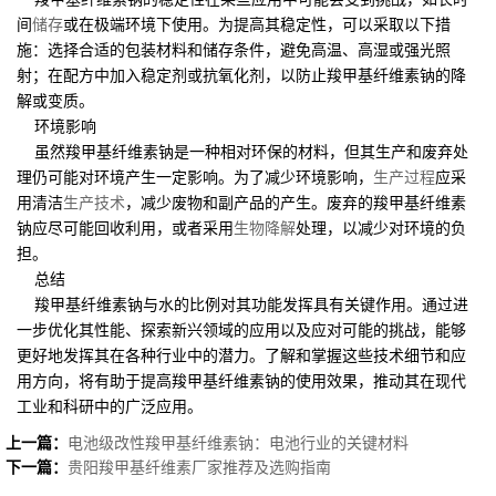
间
储存
或在极端环境下使用。为提高其稳定性，可以采取以下措
施：选择合适的包装材料和储存条件，避免高温、高湿或强光照
射；在配方中加入稳定剂或抗氧化剂，以防止羧甲基纤维素钠的降
解或变质。
环境影响
虽然羧甲基纤维素钠是一种相对环保的材料，但其生产和废弃处
理仍可能对环境产生一定影响。为了减少环境影响，
生产过程
应采
用清洁
生产技术
，减少废物和副产品的产生。废弃的羧甲基纤维素
钠应尽可能回收利用，或者采用
生物降解
处理，以减少对环境的负
担。
总结
羧甲基纤维素钠与水的比例对其功能发挥具有关键作用。通过进
一步优化其性能、探索新兴领域的应用以及应对可能的挑战，能够
更好地发挥其在各种行业中的潜力。了解和掌握这些技术细节和应
用方向，将有助于提高羧甲基纤维素钠的使用效果，推动其在现代
工业和科研中的广泛应用。
上一篇：
电池级改性羧甲基纤维素钠：电池行业的关键材料
下一篇：
贵阳羧甲基纤维素厂家推荐及选购指南