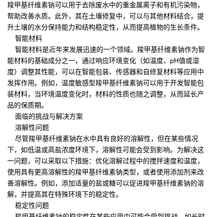
羧甲基纤维素钠可以用于去除废水中的重金属离子和有机污染物，
帮助改善水质。此外，其在土壤修复中，可以与其他材料结合，提
升土壤的水分保持能力和结构稳定性，从而提高植物的生长条件。
智能材料
智能材料是近年来发展迅速的一个领域。羧甲基纤维素钠作为智
能材料的基础成分之一，通过响应环境变化（如温度、pH值或湿
度）调整其性能，可以在智能包装、传感器和自修复材料等应用中
发挥作用。例如，温度敏感型羧甲基纤维素钠可以用于开发智能包
装材料，当环境温度变化时，材料的性质也随之调整，从而延长产
品的保质期。
面临的挑战与解决方案
溶解性问题
尽管羧甲基纤维素钠在水中具有良好的溶解性，但在某些情况
下，如低温或高盐浓度环境下，溶解性可能会受到影响。为解决这
一问题，可以采取以下措施：优化溶解过程中的搅拌速度和温度，
使用具有更高溶解性的羧甲基纤维素钠类型，或者使用添加剂来改
善溶解性。例如，添加适量的盐或糖可以促进羧甲基纤维素钠的溶
解，并提高其在特殊环境下的稳定性。
稳定性问题
羧甲基纤维素钠的稳定性在某些应用中可能会受到挑战，如长时