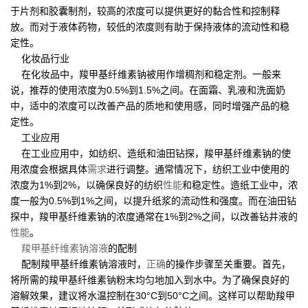
于片剂和胶囊制剂，较高的浓度可以提供更好的黏合性和控制释
放。而对于液体药物，较低的浓度则有助于保持液体的流动性和稳
定性。
化妆品行业
在化妆品中，羧甲基纤维素钠被用作增稠剂和稳定剂。一般来
说，推荐的使用浓度为0.5%到1.5%之间。在面霜、乳液和洗面奶
中，适中的浓度可以改善产品的质地和使用感，同时增强产品的稳
定性。
工业应用
在工业应用中，如纺织、造纸和油田钻探，羧甲基纤维素钠的使
用浓度会根据具体
需求
进行调整。通常情况下，纺织工业中使用的
浓度为1%到2%，以确保良好的纺织
性能
和稳定性。造纸工业中，浓
度一般为0.5%到1%之间，以提升纸浆的流动性和强度。而在油田钻
探中，羧甲基纤维素钠的浓度通常在1%到2%之间，以改善钻井液的
性能
。
羧甲基纤维素钠溶液
的配制
配制羧甲基纤维素钠溶液时，
正确
的操作步骤至关重要。首先，
将所需的羧甲基纤维素钠粉末均匀地加入到水中。为了确保良好的
溶解效果，建议将水温控制在30°C到50°C之间。这样可以帮助羧甲