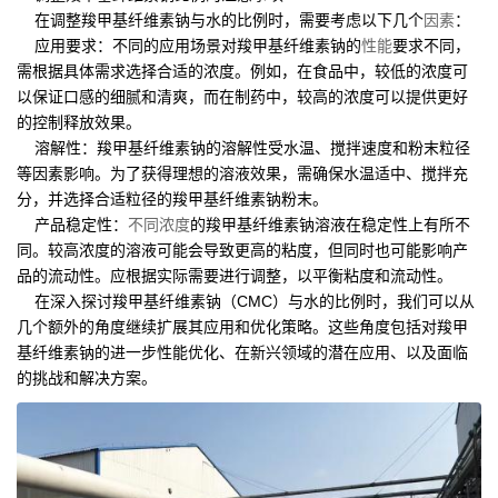
在调整羧甲基纤维素钠与水的比例时，需要考虑以下几个
因素
：
应用要求：不同的应用场景对羧甲基纤维素钠的
性能
要求不同，
需根据具体需求选择合适的浓度。例如，在食品中，较低的浓度可
以保证口感的细腻和清爽，而在制药中，较高的浓度可以提供更好
的控制释放效果。
溶解性：羧甲基纤维素钠的溶解性受水温、搅拌速度和粉末粒径
等因素影响。为了获得理想的溶液效果，需确保水温适中、搅拌充
分，并选择合适粒径的羧甲基纤维素钠粉末。
产品稳定性：
不同浓度
的羧甲基纤维素钠溶液在稳定性上有所不
同。较高浓度的溶液可能会导致更高的粘度，但同时也可能影响产
品的流动性。应根据实际需要进行调整，以平衡粘度和流动性。
在深入探讨羧甲基纤维素钠（CMC）与水的比例时，我们可以从
几个额外的角度继续扩展其应用和优化策略。这些角度包括对羧甲
基纤维素钠的进一步性能优化、在新兴领域的潜在应用、以及面临
的挑战和解决方案。