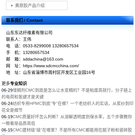
黄原胶产品介绍
联系我们 / Contact
山东东达纤维素有限公司
联系人：王伟
电 话：0533-8299008 13280657534
手 机：13280657534
邮 箱：sddachina@163.com
网 址：https://www.sdcmcchina.com/
地 址：山东省淄博市周村区开发区工业园16号
更多
专业知识
06-29
增稠剂CMC到底是怎么让水变稠的？不是粘度高就行，分子链上
的电荷和氢键才是关键
06-24
纺织专用HPMC到底“专”在哪？一个老纺织人的实话，从浆纱到印
花全是细节
06-19
CMC质量好坏怎么判断？从溶解透明度到保水率，五个步骤教你
一眼看穿品质高低
06-15
CMC建材级“级”在哪里？不是所有CMC都能用在腻子粉和瓷砖胶