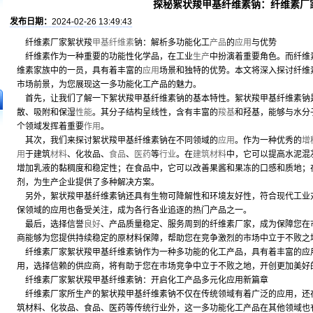
探秘絮状羧甲基纤维素钠：纤维素厂
发布日期：
2024-02-26 13:49:43
纤维素厂家絮状羧
甲基纤维素
钠：解析多功能化工
产品
的
应用
与优势
纤维素作为一种重要的功能性化学品，在工业
生产
中扮演着重要角色。而纤维
维素家族中的一员，具有着丰富的
应用
场景和独特的优势。本文将深入探讨纤维
市场前景，为您展现这一多功能化工产品的魅力。
首先，让我们了解一下絮状羧甲基纤维素钠的基本特性。絮状羧甲基纤维素钠
散、吸附和保湿
性能
。其分子结构呈线性，含有丰富的
羧基
和羟基，能够与水分
个领域发挥着重要
作用
。
其次，我们来探讨絮状羧甲基纤维素钠在不同领域的
应用
。作为一种优秀的
增
用
于建筑
材料
、化妆品、
食品
、
医药
等
行业
。在
建筑材料
中，它可以提高水泥混
增加乳液的黏稠度和稳定性；在食品中，它可以改善果酱和果冻的口感和质地；
剂，为生产企业提供了多种解决方案。
另外，絮状羧甲基纤维素钠还具有生物可降解性和环境友好性，符合现代工业
保领域的应用也备受关注，成为各行各业追逐的热门产品之一。
最后，选择信誉
良好
、产品质量稳定、服务周到的纤维素厂家，成为保障您在
商能够为您提供持续稳定的原材料保障，帮助您在竞争激烈的市场中立于不败之
纤维素厂家絮状羧甲基纤维素钠作为一种多功能的化工产品，具有着丰富的应
用，选择信赖的供应商，将有助于您在市场竞争中立于不败之地，开创更加美好
纤维素厂家絮状羧甲基纤维素钠：开启化工产品多元化应用新篇章
纤维素厂家所生产的絮状羧甲基纤维素钠不仅在传统领域有着广泛的应用，还
筑材料、化妆品、食品、医药等传统行业外，这一多功能化工产品在其他领域也