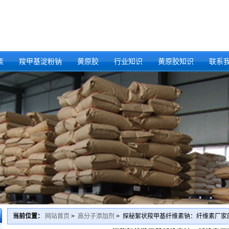
素
羧甲基淀粉钠
黄原胶
行业知识
黄原胶知识
联系
当前位置：
网站首页
>
高分子添加剂
> 探秘絮状羧甲基纤维素钠：纤维素厂家