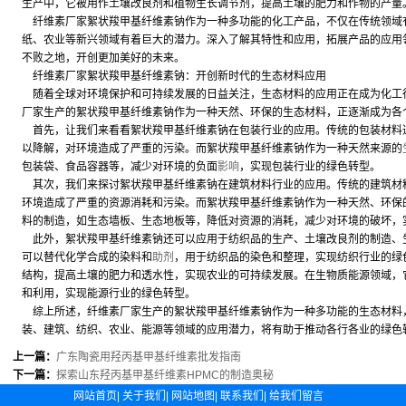
生产中，它被用作土壤改良剂和植物生长调节剂，提高土壤的肥力和作物的产量
纤维素厂家絮状羧甲基纤维素钠作为一种多功能的化工产品，不仅在传统领域
纸、农业等新兴领域有着巨大的潜力。深入了解其特性和应用，拓展产品的应用
不败之地，开创更加美好的未来。
纤维素厂家絮状羧甲基纤维素钠：开创新时代的生态材料应用
随着全球对环境保护和可持续发展的日益关注，生态材料的应用正在成为化工
厂家生产的絮状羧甲基纤维素钠作为一种天然、环保的生态材料，正逐渐成为各
首先，让我们来看看絮状羧甲基纤维素钠在包装行业的应用。传统的包装材料
以降解，对环境造成了严重的污染。而絮状羧甲基纤维素钠作为一种天然来源的
包装袋、食品容器等，减少对环境的负面
影响
，实现包装行业的绿色转型。
其次，我们来探讨絮状羧甲基纤维素钠在建筑材料行业的应用。传统的建筑材
环境造成了严重的资源消耗和污染。而絮状羧甲基纤维素钠作为一种天然、环保
料的制造，如生态墙板、生态地板等，降低对资源的消耗，减少对环境的破坏，
此外，絮状羧甲基纤维素钠还可以应用于纺织品的生产、土壤改良剂的制造、
可以替代化学合成的染料和
助剂
，用于纺织品的染色和整理，实现纺织行业的绿
结构，提高土壤的肥力和透水性，实现农业的可持续发展。在生物质能源领域，
和利用，实现能源行业的绿色转型。
综上所述，纤维素厂家生产的絮状羧甲基纤维素钠作为一种多功能的生态材料
装、建筑、纺织、农业、能源等领域的应用潜力，将有助于推动各行各业的绿色
上一篇：
广东陶瓷用羟丙基甲基纤维素批发指南
下一篇：
探索山东羟丙基甲基纤维素HPMC的制造奥秘
网站首页
|
关于我们
|
网站地图
|
联系我们
|
给我们留言