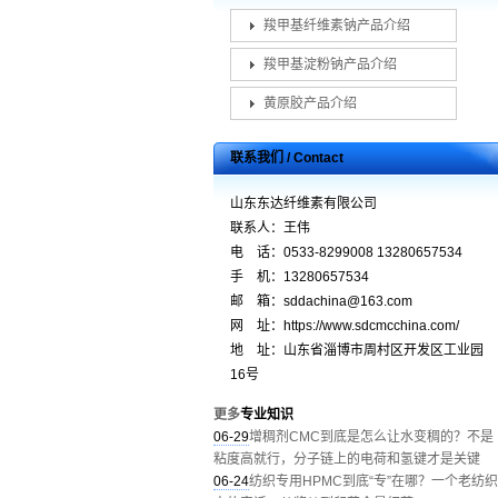
羧甲基纤维素钠产品介绍
羧甲基淀粉钠产品介绍
黄原胶产品介绍
联系我们 / Contact
山东东达纤维素有限公司
联系人：王伟
电 话：0533-8299008 13280657534
手 机：13280657534
邮 箱：sddachina@163.com
网 址：https://www.sdcmcchina.com/
地 址：山东省淄博市周村区开发区工业园
16号
更多
专业知识
06-29
增稠剂CMC到底是怎么让水变稠的？不是
粘度高就行，分子链上的电荷和氢键才是关键
06-24
纺织专用HPMC到底“专”在哪？一个老纺织