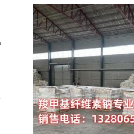
，
有
坑