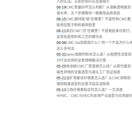
人的实话，从浆纱到印花全是细节
06-19
CMC质量好坏怎么判断？从溶解透明度到
保水率，五个步骤教你一眼看穿品质高低
06-15
CMC建材级“级”在哪里？不是所有CMC都
能用在腻子粉和瓷砖胶里
06-11
高白CMC“白”在哪里？不是看起来白就行
这背后是原料和工艺的硬功夫
06-06
CMC-Na到底指什么？同一个产品为什么
这么多叫法
05-31
hpmc增稠剂粉末怎么选？从假塑性流变到
分行业应用的全套增稠解决方案
05-25
电池级CMC厂家直销怎么找？从取代度到
磁性异物的全套选型与源头工厂验证指南
05-21
选矿用絮状纤维素怎么选？从CMC抑制机
理到粘度选型的全套浮选实战指南
05-13
江西纤维素粘合剂怎么选？一文讲透
HPMC、CMC与HEC的本地产业选型与应用避