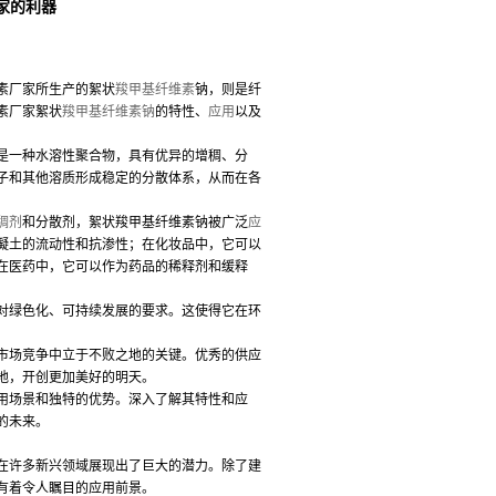
家的利器
素厂家所生产的絮状
羧甲基纤维素
钠，则是纤
素厂家絮状
羧甲基纤维素钠
的特性、
应用
以及
是一种水溶性聚合物，具有优异的增稠、分
子和其他溶质形成稳定的分散体系，从而在各
稠剂
和分散剂，絮状羧甲基纤维素钠被广泛
应
凝土的流动性和抗渗性；在化妆品中，它可以
在医药中，它可以作为药品的稀释剂和缓释
对绿色化、可持续发展的要求。这使得它在环
市场竞争中立于不败之地的关键。优秀的供应
地，开创更加美好的明天。
用场景和独特的优势。深入了解其特性和应
的未来。
在许多新兴领域展现出了巨大的潜力。除了建
有着令人瞩目的应用前景。