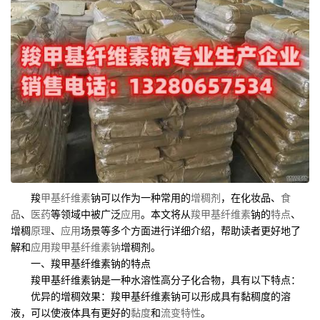
羧
甲基纤维素
钠可以作为一种常用的
增稠剂
，在化妆品、
食
品
、
医药
等领域中被广泛
应用
。本文将从
羧甲基纤维素
钠的
特点
、
增稠
原理
、
应用
场景等多个方面进行详细介绍，帮助读者更好地了
解和
应用
羧甲基纤维素钠
增稠剂。
一、羧甲基纤维素钠的特点
羧甲基纤维素钠是一种水溶性高分子化合物，具有以下特点：
优异的增稠效果：羧甲基纤维素钠可以形成具有黏稠度的溶
液，可以使液体具有更好的
黏度
和
流变特性
。