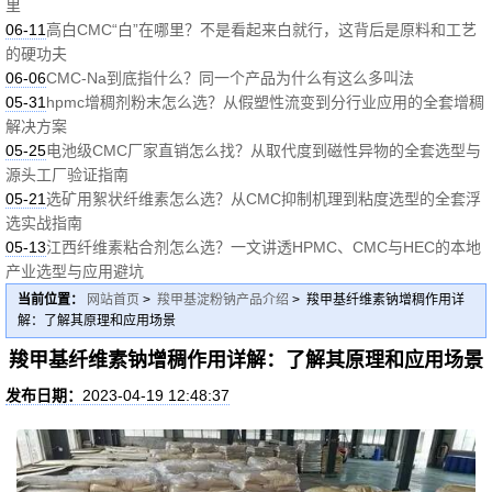
里
06-11
高白CMC“白”在哪里？不是看起来白就行，这背后是原料和工艺
的硬功夫
06-06
CMC-Na到底指什么？同一个产品为什么有这么多叫法
05-31
hpmc增稠剂粉末怎么选？从假塑性流变到分行业应用的全套增稠
解决方案
05-25
电池级CMC厂家直销怎么找？从取代度到磁性异物的全套选型与
源头工厂验证指南
05-21
选矿用絮状纤维素怎么选？从CMC抑制机理到粘度选型的全套浮
选实战指南
05-13
江西纤维素粘合剂怎么选？一文讲透HPMC、CMC与HEC的本地
产业选型与应用避坑
当前位置：
网站首页
>
羧甲基淀粉钠产品介绍
> 羧甲基纤维素钠增稠作用详
解：了解其原理和应用场景
羧甲基纤维素钠增稠作用详解：了解其原理和应用场景
发布日期：
2023-04-19 12:48:37