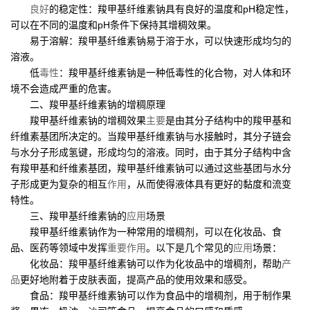
良好
的稳定性：羧甲基纤维素钠具有良好的温度和pH稳定性，
可以在不同的温度和pH条件下保持其增稠效果。
易于溶解：羧甲基纤维素钠易于溶于水，可以快速形成均匀的
溶液。
低
毒性
：羧甲基纤维素钠是一种低毒性的化合物，对人体和环
境不会造成严重的危害。
二、羧甲基纤维素钠的增稠原理
羧甲基纤维素钠的增稠效果
主要
是由其分子结构中的羧甲基和
纤维素基团所决定的。当羧甲基纤维素钠与水接触时，其分子链会
与水分子形成氢键，形成均匀的溶液。同时，由于其分子结构中含
有羧甲基和纤维素基团，羧甲基纤维素钠可以通过这些基团与水分
子形成更为复杂的相互
作用
，从而使得液体具有更好的黏度和流变
特性。
三、羧甲基纤维素钠的
应用
场景
羧甲基纤维素钠作为一种常用的增稠剂，可以在化妆品、食
品、医药等领域中发挥
重要作用
。以下是几个常见的
应用
场景：
化妆品：羧甲基纤维素钠可以作为化妆品中的增稠剂，帮助
产
品
更好地附着于皮肤表面，提高产品的使用效果和感受。
食品：羧甲基纤维素钠可以作为食品中的增稠剂，用于制作果