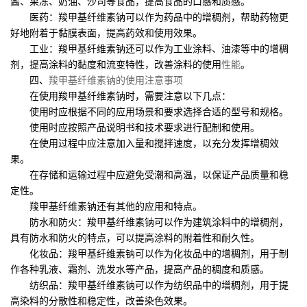
酱、果冻、奶油、沙司等食品，提高食品的口感和质感。
医药：羧甲基纤维素钠可以作为药品中的增稠剂，帮助药物更
好地附着于黏膜表面，提高药效和使用效果。
工业：羧甲基纤维素钠还可以作为工业涂料、油漆等中的增稠
剂，提高涂料的黏度和流变特性，改善涂料的使用
性能
。
四、
羧甲基纤维素钠的使用注意事项
在使用羧甲基纤维素钠时，需要注意以下几点：
使用时应根据不同的应用场景和要求选择合适的型号和规格。
使用时应按照产品说明书和技术要求进行配制和使用。
在使用过程中应注意加入量和搅拌速度，以充分发挥增稠效
果。
在存储和运输过程中应避免受潮和高温，以保证产品质量和稳
定性。
羧甲基纤维素钠还有其他的应用和特点。
防水和防火：羧甲基纤维素钠可以作为建筑涂料中的增稠剂，
具有防水和防火的特点，可以提高涂料的附着性和耐久性。
化妆品：羧甲基纤维素钠可以作为化妆品中的增稠剂，用于制
作各种乳液、霜剂、洗发水等产品，提高产品的稠度和质感。
纺织品：羧甲基纤维素钠可以作为纺织品中的增稠剂，用于提
高染料的分散性和稳定性，改善染色效果。