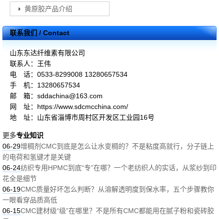
黄原胶产品介绍
联系我们 / Contact
山东东达纤维素有限公司
联系人：王伟
电 话：0533-8299008 13280657534
手 机：13280657534
邮 箱：sddachina@163.com
网 址：https://www.sdcmcchina.com/
地 址：山东省淄博市周村区开发区工业园16号
更多
专业知识
06-29
增稠剂CMC到底是怎么让水变稠的？不是粘度高就行，分子链上
的电荷和氢键才是关键
06-24
纺织专用HPMC到底“专”在哪？一个老纺织人的实话，从浆纱到印
花全是细节
06-19
CMC质量好坏怎么判断？从溶解透明度到保水率，五个步骤教你
一眼看穿品质高低
06-15
CMC建材级“级”在哪里？不是所有CMC都能用在腻子粉和瓷砖胶