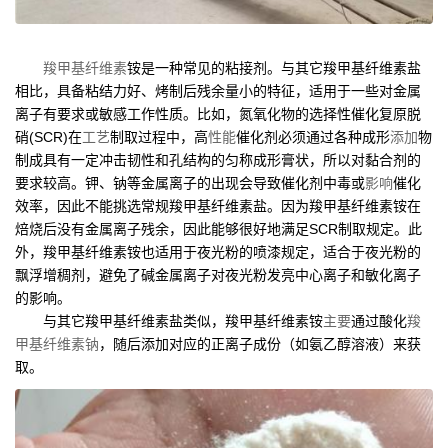
羧甲基纤维素
铵是一种常见的粘接剂。与其它羧甲基纤维素盐
相比，具备粘结力好、烤制后残余量小的特征，适用于一些对金属
离子有要求或敏感工作性质。比如，氮氧化物的选择性催化复原脱
硝(SCR)在
工艺
制取过程中，高
性能
催化剂必须通过各种成形
添加
物
制成具有一定冲击韧性和孔结构的匀称成形膏状，所以对黏合剂的
要求较高。钾、钠等金属离子的出现会导致催化剂中毒或
影响
催化
效率，因此不能挑选常规羧甲基纤维素盐。因为羧甲基纤维素铵在
焙烧后没有金属离子残余，因此能够很好地满足SCR制取规定。此
外，羧甲基纤维素铵也适用于夜光粉的喷漆规定，适合于夜光粉的
飘浮增稠剂，避免了碱金属离子对夜光粉发亮中心离子和敏化离子
的影响。
与其它羧甲基纤维素盐类似，羧甲基纤维素铵
主要
通过酸化
羧
甲基纤维素钠
，随后添加对应的正离子成份（如氨乙醇溶液）来获
取。