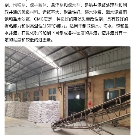
剂、
增稠剂
、
保护胶体
、悬浮剂和
保水剂
，是钻井泥浆处理剂和制
取井液的优良
材料
。造浆率大，耐盐性好。谈水沙浆、海水泥浆雨
饱和盐水沙浆，CMC它是一种
良好
的降滤失量改性剂，具有较好的
提粘能力和耐高温性(150℃)能力。适用于制取谈水、海水、饱和盐
水井液，在氯化钙的加剧下可制成各种
密度
的井液，使井液具有一
定的
黏度
和较低的过虑量。