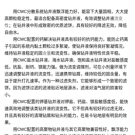
用CMC分散系统钻井液飘浮能力好，能容下大量固相，大大提
高颗粒稳定性，最适合配备高密度钻井液，有效调整钻井液
流变
性
；在钻井液中形成致密的优质滤饼，具有较好的降滤无效，降低
自由水。
用CMC配置的钙解决钻井液具有较好的抗钙能力，能防止钙离
子引起的系统内黏土颗粒过多絮凝，使钻井液保持良好絮凝情况，
维持钻井液稳定的固
含量
和流变性，确保钻井液特性优良平稳。
用CMC盐水钻井液、海水钻井液、饱和盐水钻井液对盐敏感度
低，抗盐、耐钙、镁能力强。做为流变调理剂，可在小剂量环境下
迅速调整钻井液的流变性，迅速携带钻屑，维持较低的固含量，有
益于提升打孔速率。作为一种过虑失剂，它能够形成一个致密的滤
饼。因为滤饼过滤的滤液贴近地层源水，滤液对油气层的损害较
小。
用CMC配置的钾基钻井液对钾盐、钙盐、镁盐敏感度低，能快
速高效地调整该类钻井液的流变性。它不但具有较好的过虑无效，
并且具有较好的清理钻屑和钻头的能力，在易卡钻地层有明显的效
果。
用CMC配置的高聚物钻井液与其它高聚物兼容性好，飘浮能力