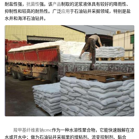
耐盐性强，
抗菌性
强。该
产品
制取的泥浆液体具有较好的降雨性、
抑制性和较高的耐热性。广泛
应用
于石油钻井采掘领域，特别是盐
水井和海洋石油钻井。
羧甲基纤维素钠cmc
作为一种水溶性聚合物，它能快速融解在凉
水或开水中；做为石油钻井采掘里的增粘剂、流变控制剂、黏合