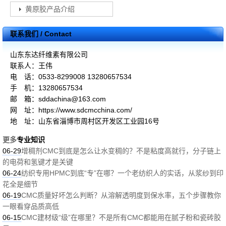
黄原胶产品介绍
联系我们 / Contact
山东东达纤维素有限公司
联系人：王伟
电 话：0533-8299008 13280657534
手 机：13280657534
邮 箱：sddachina@163.com
网 址：https://www.sdcmcchina.com/
地 址：山东省淄博市周村区开发区工业园16号
更多
专业知识
06-29
增稠剂CMC到底是怎么让水变稠的？不是粘度高就行，分子链上
的电荷和氢键才是关键
06-24
纺织专用HPMC到底“专”在哪？一个老纺织人的实话，从浆纱到印
花全是细节
06-19
CMC质量好坏怎么判断？从溶解透明度到保水率，五个步骤教你
一眼看穿品质高低
06-15
CMC建材级“级”在哪里？不是所有CMC都能用在腻子粉和瓷砖胶