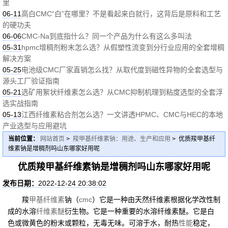
里
06-11
高白CMC“白”在哪里？不是看起来白就行，这背后是原料和工艺
的硬功夫
06-06
CMC-Na到底指什么？同一个产品为什么有这么多叫法
05-31
hpmc增稠剂粉末怎么选？从假塑性流变到分行业应用的全套增稠
解决方案
05-25
电池级CMC厂家直销怎么找？从取代度到磁性异物的全套选型与
源头工厂验证指南
05-21
选矿用絮状纤维素怎么选？从CMC抑制机理到粘度选型的全套浮
选实战指南
05-13
江西纤维素粘合剂怎么选？一文讲透HPMC、CMC与HEC的本地
产业选型与应用避坑
当前位置：
网站首页
>
羧甲基纤维素钠：用途、生产和应用
> 优质羧甲基纤
维素钠是增稠剂吗山东哪家好用呢
优质羧甲基纤维素钠是增稠剂吗山东哪家好用呢
发布日期：
2022-12-24 20:38:02
羧
甲基纤维素
钠（
cmc
）它是一种由天然纤维素根据化学改性制
成的水溶
纤维素醚
衍生物。它是一种重要的水溶纤维素醚。它是白
色或微黄色的粉末或颗粒，无毒无味。可溶于水，耐热
性能
稳定，