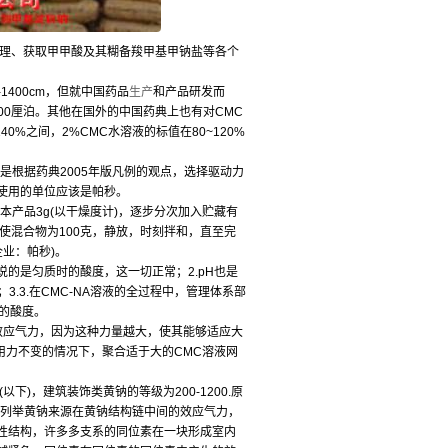
处理、获取甲甲酸及其糊备羧甲基甲钠盐等各个
00-1400cm，但就中国药品
生产
和产品研发而
00厘泊。其他在国外的中国药典上也有对CMC
0%之间，2%CMC水溶液的标值在80~120%
是根据药典2005年版凡例的观点，选择驱动力
使用的单位应该是帕秒。
本产品3g(以干燥度计)，逐步分次加入贮藏有
使混合物为100克，静放，时刻拌和，直至完
企业：帕秒)。
是匀质时的酸度，这一切正常；2.pH也是
.3.在CMC-NA溶液的全过程中，管理体系部
液的酸度。
应气力，因为这种力量越大，使其能够适应大
用力不变的情况下，聚合适于大的CMC溶液网
)，建筑装饰类黄钠的等级为200-1200.原
一列举黄钠来源在黄钠结构链中间的效应气力，
性结构，许多多支系的同位素在一块形成室内