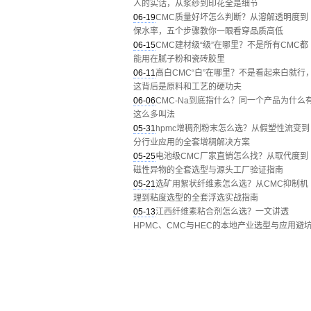
人的实话，从浆纱到印花全是细节
06-19
CMC质量好坏怎么判断？从溶解透明度到
保水率，五个步骤教你一眼看穿品质高低
06-15
CMC建材级“级”在哪里？不是所有CMC都
能用在腻子粉和瓷砖胶里
06-11
高白CMC“白”在哪里？不是看起来白就行
这背后是原料和工艺的硬功夫
06-06
CMC-Na到底指什么？同一个产品为什么
这么多叫法
05-31
hpmc增稠剂粉末怎么选？从假塑性流变到
分行业应用的全套增稠解决方案
05-25
电池级CMC厂家直销怎么找？从取代度到
磁性异物的全套选型与源头工厂验证指南
05-21
选矿用絮状纤维素怎么选？从CMC抑制机
理到粘度选型的全套浮选实战指南
05-13
江西纤维素粘合剂怎么选？一文讲透
HPMC、CMC与HEC的本地产业选型与应用避