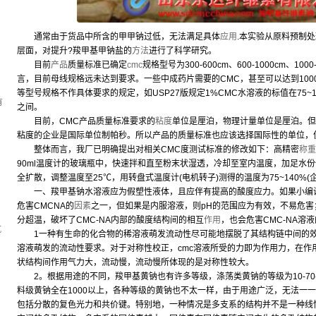
通常由于货品中所含的甲甲钠过低，无法满足具体
应用
.本实验从原料预制
层面，对提升?羧甲基甲钠盐的
方法
进行了科学研究。
目前
产品
质量标准已确定
cmc
规格型号为300-600cm、600-1000cm、10
，
言，目前母线规格远未达到要求。一些中成药片需要的CMC，甚至可以达到100
等型号规格不作具体要求的规定，如USP27版规定1%CMC水溶液的标值在75~14
有
之间。
目前，CMC产品质量标准要求的
粘度
单位是厘泊，物理计量单位是厘泊。但
粘度的企业是国际单位制帕秒。所以产品的质量标准也应该选择国际性的单位，
整体而言，我厂已明确提出对相关CMC度测试标准的修改如下：高精密
称重
90ml温度计的玻璃瓶中，快速拌和直至粉末状湿透，冷却至室内温度，加足水份
全扩散，调整温度至25℃，用转盘式温度计(电机转子)测得的温度为75~140%(
一、羧甲基钠水溶液应为假塑性液体，且应伴有提高的酸度应力。如果小编说的
危害CMCNA的
因素
之一，但如果是内服溶液，则pH的范围应为有效，不易危害；3
分超温，破坏了CMC-NA内部的酸度结构间的相互
作用
，也会危害CMC-NA溶
坑
1一种有生命的化合物的稀溶液萌发流动性尽可能地摆脱了其结构链中间的效
溶液萌发的流动性要求。对于对称性校正，cmc溶液所受的力即为作用力，在作
状结构间作用气力大，流动慢，流动慢所体现的是对称性较大。
2。根据用途的不同，羧甲基黄钠也有许多等级，涤荡类黄钠的等级为10-70(以下
料级黄钠全在1000以上，各种等级的黄钠也不太一样，由于用途广泛，无法一
包括分散的复色光力和共价键。特别地，一种情况是多支系的结构并不是一种线