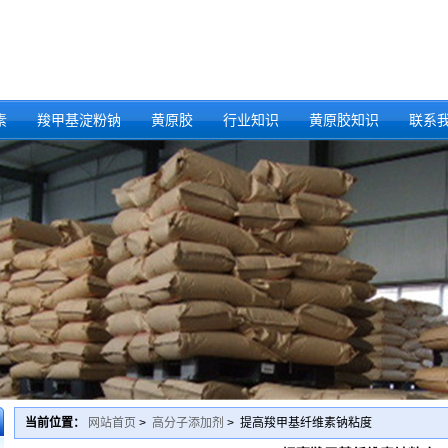
素
羧甲基淀粉钠
黄原胶
行业知识
黄原胶知识
联系
当前位置：
网站首页
>
高分子添加剂
> 提高羧甲基纤维素钠粘度