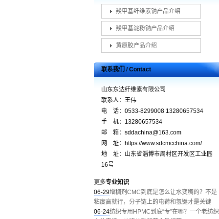
羧甲基纤维素钠产品介绍
羧甲基淀粉钠产品介绍
黄原胶产品介绍
联系我们 / Contact
山东东达纤维素有限公司
联系人：王伟
电 话：0533-8299008 13280657534
手 机：13280657534
邮 箱：sddachina@163.com
网 址：https://www.sdcmcchina.com/
地 址：山东省淄博市周村区开发区工业园
16号
更多
专业知识
06-29
增稠剂CMC到底是怎么让水变稠的？不是
粘度高就行，分子链上的电荷和氢键才是关键
06-24
纺织专用HPMC到底“专”在哪？一个老纺织