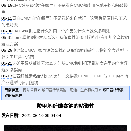
06-15
CMC建材级“级”在哪里？不是所有CMC都能用在腻子粉和瓷砖胶
里
06-11
高白CMC“白”在哪里？不是看起来白就行，这背后是原料和工艺
的硬功夫
06-06
CMC-Na到底指什么？同一个产品为什么有这么多叫法
05-31
hpmc增稠剂粉末怎么选？从假塑性流变到分行业应用的全套增稠
解决方案
05-25
电池级CMC厂家直销怎么找？从取代度到磁性异物的全套选型与
源头工厂验证指南
05-21
选矿用絮状纤维素怎么选？从CMC抑制机理到粘度选型的全套浮
选实战指南
05-13
江西纤维素粘合剂怎么选？一文讲透HPMC、CMC与HEC的本地
产业选型与应用避坑
当前位置：
网站首页
>
羧甲基纤维素钠：用途、生产和应用
> 羧甲基纤维素
钠的粘聚性
羧甲基纤维素钠的粘聚性
发布日期：
2021-06-10 09:04:04