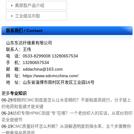
黄原胶产品介绍
工业级瓜尔胶
联系我们 / Contact
山东东达纤维素有限公司
联系人：王伟
电 话：0533-8299008 13280657534
手 机：13280657534
邮 箱：sddachina@163.com
网 址：https://www.sdcmcchina.com/
地 址：山东省淄博市周村区开发区工业园16号
更多
专业知识
06-29
增稠剂CMC到底是怎么让水变稠的？不是粘度高就行，分子链上
的电荷和氢键才是关键
06-24
纺织专用HPMC到底“专”在哪？一个老纺织人的实话，从浆纱到印
花全是细节
06-19
CMC质量好坏怎么判断？从溶解透明度到保水率，五个步骤教你
一眼看穿品质高低