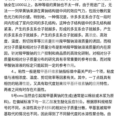
钠全在1000以上，各种等级的黄钠也不太一样，由于用途广泛，无
法一一列举黄钠来源在黄钠结构链中间的效应气力，包括分散的复
色光力和共价键。特别地，一种情况是，许多多支系合子在一段时
间内形成了室内空间的多孔结构，这种合子结构链中的多孔结构越
紧凑，产生的多支系合子就越多，形成的多支系合子就越多，产生
的多支系合子就越多，产生的多支系合子就越多。高
浓度
、高效
度、温度、剪切效率等
因素
是
影响
羧甲酸钠溶液质量的诱因，而相
对分子质量和相对分子质量分布是影响羧甲酸钠溶液质量的内在原
因，针对羧甲酸钠的
生产
控制和商品质的高效化研制，对相对分子
质量和相对分子质量分布的研究具有非常重要的参考价值，而对羧
甲酸钠溶液的标定只能起到一定的参考
作用
。
4.。粘性一般是羧
甲基纤维素
钠指标值中最关严的一个项，粘度
值与液相浓度、温度、剪切效率等因素有关。其中，一丁点既具有
相仿的粘滞
性能
，又具有取代度划来
羧甲基纤维素
钠的
应用
特性，
两者之间有时存在片面性。
5号cmc当然会引起羧甲基黄钠的生成(通常是以棉丝或木浆为原
料)，在偏碱标准下与
一氯乙酸
发生醚化反应
制备
。根据原料规格型
号的不同，水溶性高分子
材料
的相对分子质量分散，甲基氢被羧甲
基取代的情况也不同，因此得到了不同替代度的水溶性聚合物。由