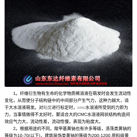
1。纤维衍生物有生命的化学物质稀溶液在萌发时会发生流动性
变化，从而使分子结构链中的中间部分产生气力，这种力越大，适
于大水溶液萌发。对
粘度
进行标定时，
cmc
水溶液所受到的力即为
力，当事情做得不太好时，聚适合大的CMC水溶液网状结构构造间
效应气力大，流动性差，流动性慢，表现为粘度大。
2。根据用途的不同，羧甲基黄钠也有许多等级，涤荡类黄钠的
等级为10-70(以下)，建筑装饰类黄钠的等级为200-1200.原料级黄