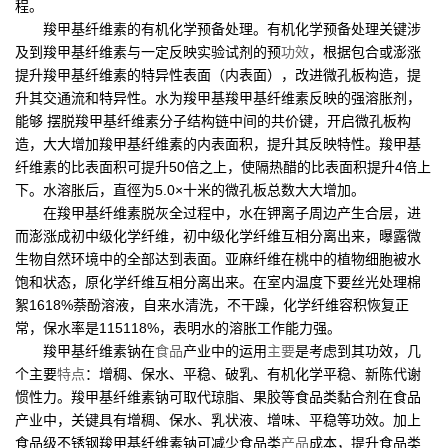
程。
羧甲基纤维素的有机化学预备处理。有机化学预备处理关键涉
及到羧甲基纤维素与一定反映实验试剂的预
功效
，根据包合或澎涨
提升羧甲基纤维素的特异性表面（内表面），改进微孔板构造，提
升其交通流和特异性。水为羧甲基羧甲基纤维素反映的强溶胀剂，
能够 摆脱羧甲基纤维素分子结构链中间的共价键，开启微孔板构
造，大大增加羧甲基纤维素的内表面积，提升其反映特性。羧甲基
纤维素的比表面积可提升50倍之上，使隔热醋的比表面积提升4倍上
下。水溶胀后，直徑为5.0×十米的微孔板总数大大增加。
在羧甲基纤维素脱灰全过程中，水在钾离子周边产生合层，进
而澎涨成初中级化学纤维，初中级化学纤维互相分离出来，曝露微
生物自然环境中的全部达到表面。亚麻纤维在桃中的植物细胞被水
饱和状态，原化学纤维互相分离出来。在室内温度下要丝光处理棉
絮1618%萘酚溶液，自来水清洗，不干躁，化学纤维容积恢复正
常，保水率是115118%，表明水的溶胀工作能力强。
羧甲基纤维素钠在
食品
产业中的运用
主要
是考虑到其功效，几
个主要
特点
：增稠、保水、平稳、破乳、有机化学平稳、新陈代谢
惯性力。羧甲基纤维素钠可取代琼脂、果胶等食品类黏合剂在食品
产业中，关键具有增稠、保水、乳状液、增味、平稳等功效。加上
食品级不锈钢羧甲基纤维素钠可减少食品类
产品
成本，提升食品类