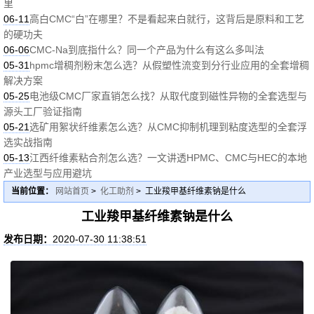
里
06-11
高白CMC“白”在哪里？不是看起来白就行，这背后是原料和工艺
的硬功夫
06-06
CMC-Na到底指什么？同一个产品为什么有这么多叫法
05-31
hpmc增稠剂粉末怎么选？从假塑性流变到分行业应用的全套增稠
解决方案
05-25
电池级CMC厂家直销怎么找？从取代度到磁性异物的全套选型与
源头工厂验证指南
05-21
选矿用絮状纤维素怎么选？从CMC抑制机理到粘度选型的全套浮
选实战指南
05-13
江西纤维素粘合剂怎么选？一文讲透HPMC、CMC与HEC的本地
产业选型与应用避坑
当前位置：
网站首页
>
化工助剂
> 工业羧甲基纤维素钠是什么
工业羧甲基纤维素钠是什么
发布日期：
2020-07-30 11:38:51