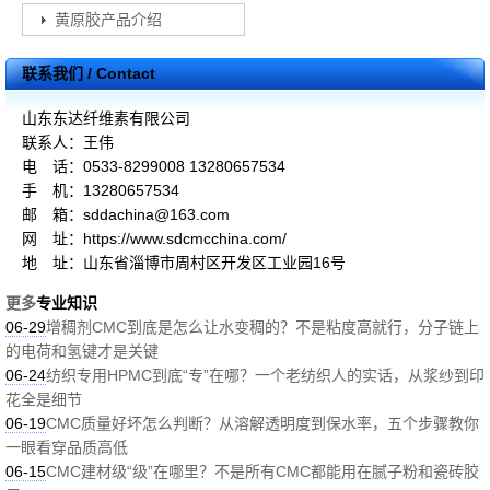
黄原胶产品介绍
联系我们 / Contact
山东东达纤维素有限公司
联系人：王伟
电 话：0533-8299008 13280657534
手 机：13280657534
邮 箱：sddachina@163.com
网 址：https://www.sdcmcchina.com/
地 址：山东省淄博市周村区开发区工业园16号
更多
专业知识
06-29
增稠剂CMC到底是怎么让水变稠的？不是粘度高就行，分子链上
的电荷和氢键才是关键
06-24
纺织专用HPMC到底“专”在哪？一个老纺织人的实话，从浆纱到印
花全是细节
06-19
CMC质量好坏怎么判断？从溶解透明度到保水率，五个步骤教你
一眼看穿品质高低
06-15
CMC建材级“级”在哪里？不是所有CMC都能用在腻子粉和瓷砖胶