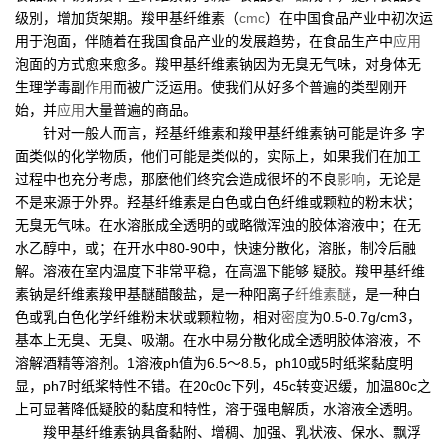
级別，增加货架期。羧甲基纤维素（
cmc
）在中国食品产业中初次运
用于泡面，伴随着在我国食品产业的发展趋势，在食品生产中
应用
泡面的方式愈来愈多。羧甲基纤维素钠因为无臭无气味，对身体无
生理学毒副
作用
而被广泛运用。使我们从好多个普遍的类型刚开
始，并
应用
大量普遍的商品。
针对一般人而言，羟基纤维素和羧甲基纤维素钠可能是许多 字
面类似的化学物质，他们可能是类似的，实际上，如果我们在加工
过程中也充分考虑，那麼他们终究会造成很坏的不良
影响
，无论是
不是来源于外界。羟基纤维素是白色或白色纤维或颗粒的粉末状；
无臭无气味。在水溶胀成全透明的或略微浑浊的胶体溶液中；在无
水乙醇中，或；在开水中80-90中，快速分散化，溶胀，制冷后融
解。溶液在室内温度下非常平稳，在高溫下能够 疑胶。羧甲基纤维
素钠是纤维素羧甲基醚醋酸盐，是一种阳离子
纤维素醚
，是一种白
色或乳白色化学纤维粉末状或颗粒物，相对
密度
为0.5-0.7g/cm3，
基本上无臭、无臭、吸潮。在水中易分散化成全透明胶体溶液，不
溶解酒精等溶剂。1溶液ph值为6.5～8.5，ph10或5时纸桨黏度明
显，ph7时纸桨特性不错。在20c0c下列，45c转变迟缓，加温80c之
上可显著降低疑胶的黏度和特性，溶于强电解质，水溶液全透明。
羧甲基纤维素钠具备黏附、增稠、加强、乳状液、保水、飘浮