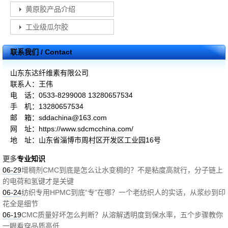
黄原胶产品介绍
工业级瓜尔胶
联系我们 / Contact
山东东达纤维素有限公司
联系人：王伟
电 话：0533-8299008 13280657534
手 机：13280657534
邮 箱：sddachina@163.com
网 址：https://www.sdcmcchina.com/
地 址：山东省淄博市周村区开发区工业园16号
更多
专业知识
06-29
增稠剂CMC到底是怎么让水变稠的？不是粘度高就行，分子链上
的电荷和氢键才是关键
06-24
纺织专用HPMC到底“专”在哪？一个老纺织人的实话，从浆纱到印
花全是细节
06-19
CMC质量好坏怎么判断？从溶解透明度到保水率，五个步骤教你
一眼看穿品质高低