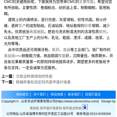
CMC的关键用处呢，下面我将为您带来CMC的
主要
性能
，希望对您
有所协助。主要性质：卷烟粘合、纺织品上浆，制鞋糊粕、家用粘
糊。
建筑上的内墙喷涂，造行仿瓷、灰浆增粘、砼性巩固。耐火纤
维、瓷砖
生产
的成型粘结。石油钻探、地址勘探的
砂浆
增稠、减少
失水。优质纸张
表面施胶
。肥皂与洗衣粉清洗剂的活泼性质
助剂
，
以及其他工厂生产上的分布、乳化、稳固、漂浮、成膜、纸浆、上
光剂等等。
此中优质品还可用做牙粉、
医药
、
食品
等工业部门。我厂制作的
食品级cmc
耐酸能力强，商品稳固
性能
好，沉降量低、保质期长，并
且各位秉着质量第一的原则持续地提高进步，期望更多的老板给予
各位支持，一定会诚挚为您服务。
上一篇：
交联淀粉微球吸附性能
下一篇：
精确称重和测定羟丙基甲基纤维素
|
|
|
|
网站首页
关于我们
网站地图
联系我们
给我们留言
Copyright © - 山东东达纤维素有限公司(https://www.sdcmcchina.com/) Design by
黄原胶
羧甲基纤维素钠
羧甲基淀粉钠
公司地址:山东省淄博市周村区开发区工业园16号 联系电话:0533-8299008