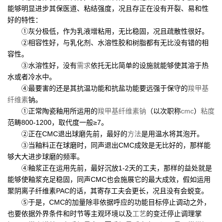
能够明显进步其保医道、粘结强度，况且存正在没有开裂、易和性
好的特性：
①灰分极低，作为乳液增粘用，无比稳固，况且疏散性很好。
②相容性好，与乳化剂、水溶性胶和树脂都有无比没有错的相
容性。
③水溶性好，没有
需求
依托无比简单的设施就能够使其溶于热
水或者冷水中。
④最要害的还是其抗温功能和抗盐功能要远强于保守的
羧甲基
纤维素
钠。
①正常陶瓷釉用所运用的
羧甲基纤维素钠
（以次职称
cmc
）
粘度
范畴800-1200，取代度一般≥7。
②正在CMC退出球磨先前，最好的
方法
是用温水将其泡开。
③当釉料正在球磨时，同声退出CMC成效是无比好的，那样能
够大大进步球磨的频率。
④釉浆正在运用先前，最好沉放1-2天的工夫，那样的益处就是
能够使釉浆充足稳固，同声CMC也会施展它的最大成效，假如运用
聚阴离子纤维素PAC的话，其寄存工夫会更长，况且没有会蜕变。
⑤于是，CMC的加量除非依据呼应的功能目标停止调动之外，
也要依据外界条件和时节等主观环境以及
工艺
的变迁停止调理掌