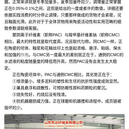
握。正常来讲就是冬季加量多，夏季加量呼应少，调理量正常掌握
正在0.05%-0.1%之间，这但是给出的一度或者许的数值，详细还要
依据实践消费的时分停止调理，只要那样做成的货物才会紧密，况
且釉面光滑。此外对于于全体货物用来陶瓷活动性和实用范畴的细
致参数请联络客服。
聚阴离子纤维素（职称PAC）与羧甲基纤维素钠（职称CMC）
相比，最大的特性就是取代度高，况且取代匀称。同CMC一样，正
在陶瓷的坯体、釉浆和花釉丝印上也是起浓缩、悬浮、粘结、保水
和加强的
作用
。与CMC另一度最大的差别就正在于，通例的CMC的
水滤液的粘度随量度的降低而升高，然而PAC没有会发生太大稳
定。
正在陶瓷坯体中，PAC与通例CMC相比，其劣势正在于：
①增添量小，增多泥料的塑性和生坯的抗折性强度成效显然。
②兼具悬浮和疏散性，可预防瘠性原料药颗粒的聚沉。
③烧失性好，灼烧后没有残渣。
④抗机器磨损威力强，正在球磨和机器搅和进程中，成员链被
毁坏的少。