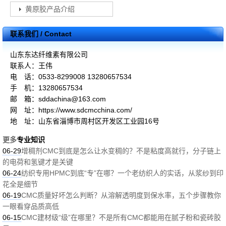
黄原胶产品介绍
联系我们 / Contact
山东东达纤维素有限公司
联系人：王伟
电 话：0533-8299008 13280657534
手 机：13280657534
邮 箱：sddachina@163.com
网 址：https://www.sdcmcchina.com/
地 址：山东省淄博市周村区开发区工业园16号
更多
专业知识
06-29
增稠剂CMC到底是怎么让水变稠的？不是粘度高就行，分子链上
的电荷和氢键才是关键
06-24
纺织专用HPMC到底“专”在哪？一个老纺织人的实话，从浆纱到印
花全是细节
06-19
CMC质量好坏怎么判断？从溶解透明度到保水率，五个步骤教你
一眼看穿品质高低
06-15
CMC建材级“级”在哪里？不是所有CMC都能用在腻子粉和瓷砖胶