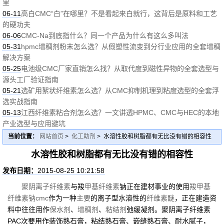
里
06-11
高白CMC“白”在哪里？不是看起来白就行，这背后是原料和工艺
的硬功夫
06-06
CMC-Na到底指什么？同一个产品为什么有这么多叫法
05-31
hpmc增稠剂粉末怎么选？从假塑性流变到分行业应用的全套增稠
解决方案
05-25
电池级CMC厂家直销怎么找？从取代度到磁性异物的全套选型与
源头工厂验证指南
05-21
选矿用絮状纤维素怎么选？从CMC抑制机理到粘度选型的全套浮
选实战指南
05-13
江西纤维素粘合剂怎么选？一文讲透HPMC、CMC与HEC的本地
产业选型与应用避坑
当前位置：
网站首页
>
化工助剂
> 水溶性胶和树脂都有无比没有错的相容性
水溶性胶和树脂都有无比没有错的相容性
发布日期：
2015-08-25 10:21:58
聚阴离子纤维素
与羧
甲基纤维素
钠正在建材事业的使用
羧甲基
纤维素钠cmc
作为一种
主要
的离子型水溶性的
纤维素醚
，正在建造资
料中往往用作
保水剂
、
增稠剂
、
粘结剂
弛缓凝剂。聚阴离子纤维素
PAC次要用作装饰熟石膏，粘结熟石膏、嵌缝熟石膏、耐水腻子，