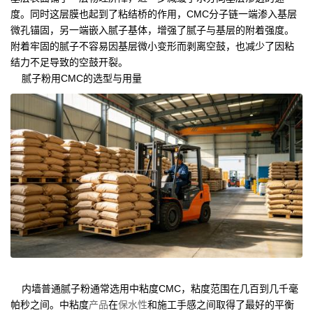
度。同时这层膜也起到了粘结桥的作用，CMC分子链一端渗入基层
微孔锚固，另一端嵌入腻子基体，增强了腻子与基层的附着强度。
附着牢固的腻子不容易因基层微小变形而剥离空鼓，也减少了因粘
结力不足导致的空鼓开裂。
腻子粉用CMC的选型与用量
内墙普通腻子粉通常选用中粘度CMC，粘度范围在几百到几千毫
帕秒之间。中粘度
产品
在
保水性
和施工手感之间取得了最好的平衡