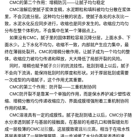
CMC的第二个作用：增稠防沉——让腻子均匀稳定
CMC溶解后使腻子浆体变稠，水泥颗粒和填料被均匀分散在浆体
里，不会沉底分层。这种均匀分散的状态，使腻子各处的水灰比一
致，水泥水化反应同步进行，收缩也是同步发生的。收缩应力均匀
分布在整个体积内，不会集中在某一个薄弱点上。
如果没有CMC，腻子里的固体颗粒容易沉降分层，上面水多、下
面水少。上下水化不均匀，收缩不一致，内部就产生应力集中，最
终在薄弱处裂开。CMC的增稠分散作用，让腻子成为一个均匀的整
体，收缩应力被均匀传递和释放，大大降低了局部开裂的风险。
同时，增稠也赋予腻子
良好
的抗流挂性。批刮到墙上以后，腻子
不会向下流淌，能保持批刮时的厚度和形状。对于厚层批刮或需要
一次成型的内墙腻子，这个作用尤其重要。
CMC的第三个作用：防开裂——三重机制协同
CMC防开裂不是靠某一个单独的作用，而是保水养护减少塑性收
缩、增稠分散均匀传递收缩应力、界面成膜增强附着三重机制协同
作用的结果。
CMC溶液具有一定的成膜性。腻子批刮到墙上以后，CMC分子随
水分渗透到腻子与基层的接触面，在基层的毛细孔口和微裂缝处形
成一层极薄的CMC
凝胶
膜。这层膜致密且
粘度
高，相当于在吸水性
基层表面铺了一层物理屏障，进一步减缓了水分向基层渗透的速