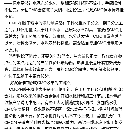
——保水足够让水泥充分水化，增稠足够让浆料不流挂，手感顺滑
不粘刀。高粘CMC会使腻子太稠、批刮沉重，低粘CMC保水抗流挂
不足。
CMC在腻子粉中的
添加量
通常在干料总重的千分之一到千分之五
之间。具体用量取决于几个
因素
：基层吸水率越高，需要的CMC用
量越大；施工环境温度高、湿度低，水分蒸发快，CMC用量应适当
提高；填料比例高、水泥灰钙比例低，需要适当增加CMC用量来保
证强度。
选型时除了粘度，还要关注取代度、盐
含量
和细度。取代度在零
点七到零点九之间的产品性价比最均衡。盐含量低意味着有效成分
高，增稠和保水效率更可靠。细粉CMC溶解快，初期保水起效快，
在快干型腻子中更有优势。
现场操作中影响CMC效果的关键点
CMC在腻子粉中大多是干混使用的，在工厂里已经和其他粉料混
合好。影响效果的操作因素集中在加水搅拌和施工环节。加水量必
须按产品说明书配比，有些工人习惯随意加水调稀，多加的水使
CMC
浓度
稀释，保水网络不够密，保水效果打折扣。搅拌时间和静
置熟化同样重要，加完水搅拌均匀后不宜马上使用，静置几分钟让
CMC分子链充分伸展发挥全部保水能力。高温干燥环境下施工蒸发