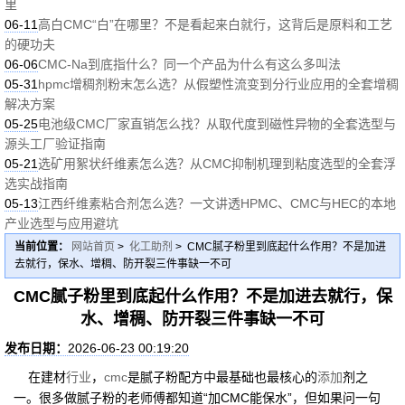
里
06-11
高白CMC“白”在哪里？不是看起来白就行，这背后是原料和工艺
的硬功夫
06-06
CMC-Na到底指什么？同一个产品为什么有这么多叫法
05-31
hpmc增稠剂粉末怎么选？从假塑性流变到分行业应用的全套增稠
解决方案
05-25
电池级CMC厂家直销怎么找？从取代度到磁性异物的全套选型与
源头工厂验证指南
05-21
选矿用絮状纤维素怎么选？从CMC抑制机理到粘度选型的全套浮
选实战指南
05-13
江西纤维素粘合剂怎么选？一文讲透HPMC、CMC与HEC的本地
产业选型与应用避坑
当前位置：
网站首页
>
化工助剂
> CMC腻子粉里到底起什么作用？不是加进
去就行，保水、增稠、防开裂三件事缺一不可
CMC腻子粉里到底起什么作用？不是加进去就行，保
水、增稠、防开裂三件事缺一不可
发布日期：
2026-06-23 00:19:20
在建材
行业
，
cmc
是腻子粉配方中最基础也最核心的
添加
剂之
一。很多做腻子粉的老师傅都知道“加CMC能保水”，但如果问一句