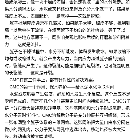
墙或混凝土，像一块干燥的海绵，会迅速将腻子里的水分吸走。如
果水分跑得太快，水泥或灰钙还没来得及充分水化就干了，结果是
强度上不去、表面起粉、一蹭就掉——这就是脱粉。
腻子批刮厚度通常在几毫米，如果腻子太稀、稠度不够，批刮到
墙上以后会往下流淌，在墙面留下不均匀的流挂痕迹。等干了以
后，这些地方厚薄不一，既
影响
美观也影响后续的打磨和涂料附着
力——这就是流挂。
腻子在干燥过程中，水分不断蒸发，体积发生收缩。如果收缩不
均匀或收缩过大，就会产生内应力，当内应力超过腻子膜的强度
时，裂缝就产生了。这种裂缝可能是细密的龟裂纹，也可能是明显
的长裂缝——这就是开裂。
CMC在这三件事上，都有针对性的解决方案。
CMC的第一个
作用
：保水养护——给水泥水化争取时间
水泥或灰钙要产生强度，必须和水发生水化反应。这个反应不是
瞬间完成的，而是在几个小时甚至更长时间内持续进行。CMC分子
链上分布着大量羟基和羧甲基，这些基团能和水分子形成氢键，把
水分子暂时“拉住”。CMC溶解后分子链充分伸展并互相缠绕，形成
一张布满整个腻子体系的三维网络。这张网络把大量自由水分隔在
微小的网孔内，水分子要从网孔中逃逸出去，移动路径被大大延
长，移动速度被大幅减缓。