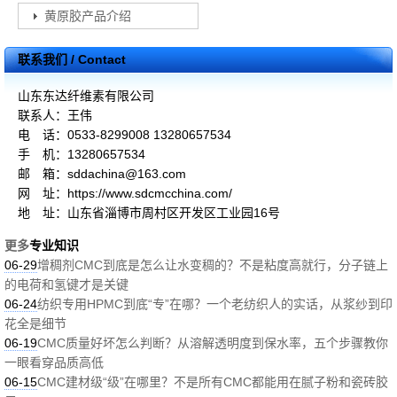
黄原胶产品介绍
联系我们 / Contact
山东东达纤维素有限公司
联系人：王伟
电 话：0533-8299008 13280657534
手 机：13280657534
邮 箱：sddachina@163.com
网 址：https://www.sdcmcchina.com/
地 址：山东省淄博市周村区开发区工业园16号
更多
专业知识
06-29
增稠剂CMC到底是怎么让水变稠的？不是粘度高就行，分子链上
的电荷和氢键才是关键
06-24
纺织专用HPMC到底“专”在哪？一个老纺织人的实话，从浆纱到印
花全是细节
06-19
CMC质量好坏怎么判断？从溶解透明度到保水率，五个步骤教你
一眼看穿品质高低
06-15
CMC建材级“级”在哪里？不是所有CMC都能用在腻子粉和瓷砖胶