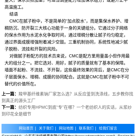
量大，保水负担加重，可适当调整配方增加保水组分，或避开正午
高温施工。
结语
CMC在腻子粉中，不是简单的“加点胶水”，而是集保水养护、增
稠防沉、防开裂三大核心功能于一身的关键组分。它通过分子网络
的保水作用为水泥水化争取时间，通过增稠分散让腻子均匀稳定，
通过界面成膜增强附着减少空鼓。三重机制协同，系统性地减少腻
子脱粉、流挂和开裂的风险。
对做腻子粉配方的技术员来说，CMC是配方里用量虽小但作用最
大的组分之一。把它选对、用好，腻子的质量就有了基本的保障。
墙面不起粉、不流挂、不开裂，这些最终效果的背后，是CMC在分
子层面保水、增稠、成膜的协同配合。这就是CMC在腻子粉中不可
替代的价值所在。
上一篇：
羧甲基纤维素钠厂家怎么选？从反应釜到洗涤线，五步教你找
到真正的源头工厂
下一篇：
纺织专用HPMC到底“专”在哪？一个老纺织人的实话，从浆纱
到印花全是细节
|
|
|
|
网站首页
关于我们
网站地图
联系我们
给我们留言