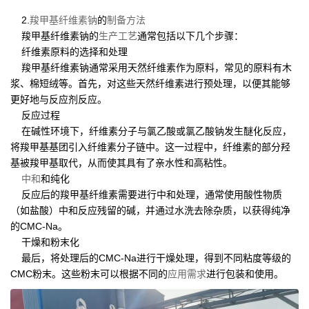
2.
羧甲基纤维素钠
的
制备
方法
羧甲基纤维素钠的
生产工艺
通常包括以下几个步骤：
纤维素原料的选择和处理
羧甲基纤维素钠通常采用天然纤维素作为原料，常见的原料有木
浆、棉短绒等。首先，对这些天然纤维素进行预处理，以便其能够
更好地与反应剂反应。
反应过程
在碱性环境下，纤维素分子与氯乙酸或氯乙酸钠发生醚化反应，
将羧甲基基团引入纤维素分子链中。这一过程中，纤维素的部分羟
基被羧甲基取代，从而使其具有了亲水性和高粘性。
中和
和纯化
反应后的羧甲基纤维素需要进行中和处理，通常使用酸性物质
（如盐酸）中和反应残留的碱，并通过水洗去除杂质，以获得纯净
的CMC-Na。
干燥和粉末化
最后，将处理后的CMC-Na进行干燥处理，得到不同粘度等级的
CMC粉末。这些粉末可以根据不同的
应用
需求
进行包装和使用。