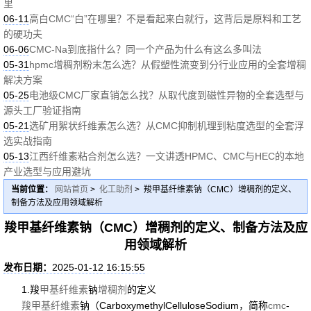
里
06-11
高白CMC“白”在哪里？不是看起来白就行，这背后是原料和工艺
的硬功夫
06-06
CMC-Na到底指什么？同一个产品为什么有这么多叫法
05-31
hpmc增稠剂粉末怎么选？从假塑性流变到分行业应用的全套增稠
解决方案
05-25
电池级CMC厂家直销怎么找？从取代度到磁性异物的全套选型与
源头工厂验证指南
05-21
选矿用絮状纤维素怎么选？从CMC抑制机理到粘度选型的全套浮
选实战指南
05-13
江西纤维素粘合剂怎么选？一文讲透HPMC、CMC与HEC的本地
产业选型与应用避坑
当前位置：
网站首页
>
化工助剂
> 羧甲基纤维素钠（CMC）增稠剂的定义、
制备方法及应用领域解析
羧甲基纤维素钠（CMC）增稠剂的定义、制备方法及应
用领域解析
发布日期：
2025-01-12 16:15:55
1.羧
甲基纤维素
钠
增稠剂
的定义
羧甲基纤维素
钠（CarboxymethylCelluloseSodium，简称
cmc
-