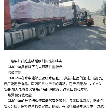
3.羧甲基纤维素钠增稠剂的
性能
特点
CMC-Na具有以下几大显著
性能
特点：
增稠
性能
CMC-Na在水中能够迅速吸水膨胀，形成高粘度的溶液，因此它
被广泛用于食品、医药和
日化产品
的增稠。在产品配方中，CMC-
Na的加入能够显著提高产品的粘稠度，改善口感和质地。
悬浮和分散功能
CMC-Na的分子结构使其能够有效吸附并包裹固体颗粒，防止沉
降和分层，保持体系的稳定性。例如，在涂料和钻井泥浆中，CMC-