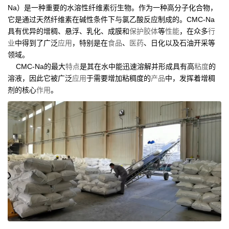
Na）是一种重要的水溶性纤维素衍生物。作为一种高分子化合物，
它是通过天然纤维素在碱性条件下与氯乙酸反应制成的。CMC-Na
具有优异的增稠、悬浮、乳化、成膜和
保护胶体
等
性能
，在众多
行
业
中得到了广泛
应用
，特别是在
食品
、
医药
、日化以及石油开采等
领域。
CMC-Na的最大
特点
是其在水中能迅速溶解并形成具有高
粘度
的
溶液，因此它被广泛
应用
于需要增加粘稠度的
产品
中，发挥着增稠
剂的核心
作用
。