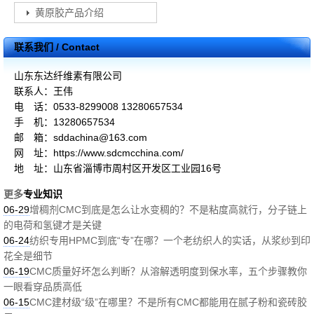
黄原胶产品介绍
联系我们 / Contact
山东东达纤维素有限公司
联系人：王伟
电 话：0533-8299008 13280657534
手 机：13280657534
邮 箱：sddachina@163.com
网 址：https://www.sdcmcchina.com/
地 址：山东省淄博市周村区开发区工业园16号
更多
专业知识
06-29
增稠剂CMC到底是怎么让水变稠的？不是粘度高就行，分子链上
的电荷和氢键才是关键
06-24
纺织专用HPMC到底“专”在哪？一个老纺织人的实话，从浆纱到印
花全是细节
06-19
CMC质量好坏怎么判断？从溶解透明度到保水率，五个步骤教你
一眼看穿品质高低
06-15
CMC建材级“级”在哪里？不是所有CMC都能用在腻子粉和瓷砖胶