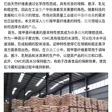
它由天然纤维素通过化学改性而成，具有优良的增稠、悬浮、乳化
和稳定性，因此在工业
生产
中扮演着至关重要的角色。随着科技的
发展和
应用
需求
的增加，市场对高质量工业级
羧甲基纤维素
的需求
也日益增长。本文将深入
分析
羧甲基纤维素的特性、
应用
领域以及
如何选择合适的
产品
。
首先，羧甲基纤维素的基本特性使其成为众多
应用
的理想选择。
作为一种高分子聚合物，CMC具有极佳的水溶性，可以在冷水中迅
速溶解，形成粘稠的胶体溶液。这种特性使得它在增稠和稳定悬浮
液方面表现出色。例如，在
食品工业
中，羧甲基纤维素常用于调味
品、酱汁、乳制品和冰淇淋的生产中，以提高产品的
粘度
和口感。
此外，CMC的高水分保持能力，有助于改善食品的保鲜效果，使其
在冷藏和运输过程中维持新鲜。