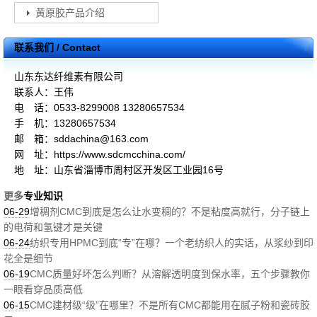
黄原胶产品介绍
联系我们 / Contact
山东东达纤维素有限公司
联系人：王伟
电 话：0533-8299008 13280657534
手 机：13280657534
邮 箱：sddachina@163.com
网 址：https://www.sdcmcchina.com/
地 址：山东省淄博市周村区开发区工业园16号
更多
专业知识
06-29
增稠剂CMC到底是怎么让水变稠的？不是粘度高就行，分子链上
的电荷和氢键才是关键
06-24
纺织专用HPMC到底“专”在哪？一个老纺织人的实话，从浆纱到印
花全是细节
06-19
CMC质量好坏怎么判断？从溶解透明度到保水率，五个步骤教你
一眼看穿品质高低
06-15
CMC建材级“级”在哪里？不是所有CMC都能用在腻子粉和瓷砖胶