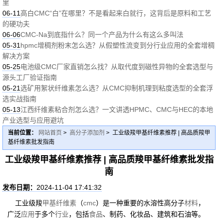
里
06-11
高白CMC“白”在哪里？不是看起来白就行，这背后是原料和工艺
的硬功夫
06-06
CMC-Na到底指什么？同一个产品为什么有这么多叫法
05-31
hpmc增稠剂粉末怎么选？从假塑性流变到分行业应用的全套增稠
解决方案
05-25
电池级CMC厂家直销怎么找？从取代度到磁性异物的全套选型与
源头工厂验证指南
05-21
选矿用絮状纤维素怎么选？从CMC抑制机理到粘度选型的全套浮
选实战指南
05-13
江西纤维素粘合剂怎么选？一文讲透HPMC、CMC与HEC的本地
产业选型与应用避坑
当前位置：
网站首页
>
高分子添加剂
> 工业级羧甲基纤维素推荐 | 高品质羧甲
基纤维素批发指南
工业级羧甲基纤维素推荐 | 高品质羧甲基纤维素批发指
南
发布日期：
2024-11-04 17:41:32
工业级羧
甲基纤维素
（
cmc
）是一种重要的水溶性高分子
材料
，
广泛
应用
于多个
行业
，包括
食品
、制药、化妆品、建筑和石油等。