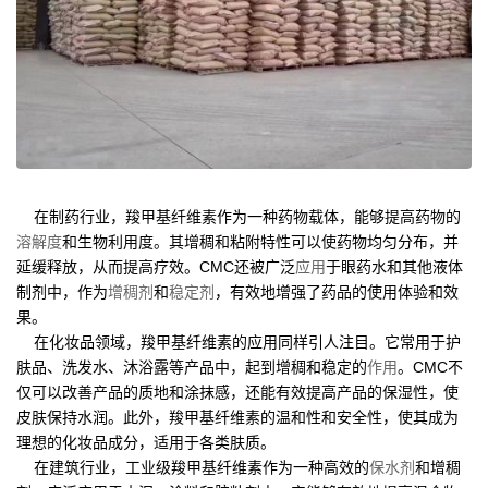
在制药行业，羧甲基纤维素作为一种药物载体，能够提高药物的
溶解度
和生物利用度。其增稠和粘附特性可以使药物均匀分布，并
延缓释放，从而提高疗效。CMC还被广泛
应用
于眼药水和其他液体
制剂中，作为
增稠剂
和
稳定剂
，有效地增强了药品的使用体验和效
果。
在化妆品领域，羧甲基纤维素的应用同样引人注目。它常用于护
肤品、洗发水、沐浴露等产品中，起到增稠和稳定的
作用
。CMC不
仅可以改善产品的质地和涂抹感，还能有效提高产品的保湿性，使
皮肤保持水润。此外，羧甲基纤维素的温和性和安全性，使其成为
理想的化妆品成分，适用于各类肤质。
在建筑行业，工业级羧甲基纤维素作为一种高效的
保水剂
和增稠