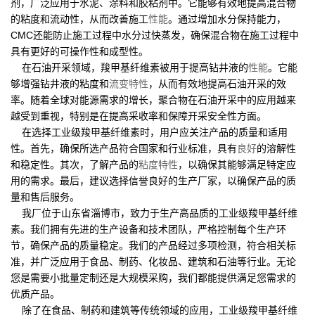
剂，广泛应用于水泥、涂料和胶粘剂中。它能够有效地提高混合物
的粘度和流动性，从而改善施工
性能
。通过增加水分保持能力，
CMC还能防止施工过程中水分过快蒸发，确保混合物在施工过程中
具有更好的可操作性和成型性。
在石油开采领域，羧甲基纤维素被用于提高钻井液的
性能
。它能
够增强钻井液的粘度和
流变特性
，从而有效地提高石油开采的效
率。随着全球对能源需求的增长，聚合物在石油开采中的应用越来
越受到重视，特别是在提高采收率和保障开采安全性方面。
在选择工业级羧甲基纤维素时，用户应关注产品的质量和适用
性。首先，确保所选产品符合国家和行业标准，具有
良好
的溶解性
和稳定性。其次，了解产品的
粘度特性
，以确保其能够满足特定应
用的需求。最后，建议选择信誉良好的生产厂家，以确保产品的质
量和售后服务。
我厂位于山东省淄博市，致力于生产高品质的工业级羧甲基纤维
素。我们拥有先进的生产设备和技术团队，严格控制每个生产环
节，确保产品的质量稳定。我们的产品经过多项检测，符合相关标
准，并广泛应用于食品、制药、化妆品、建筑和石油等行业。无论
您是需要小批量定制还是大规模采购，我们都能提供满足您需求的
优质产品。
除了在食品、制药和建筑等传统领域的应用，工业级羧甲基纤维