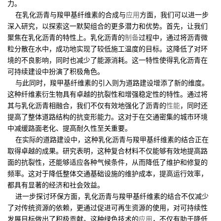
力。
在乳化沥青与羧甲基纤维素的合成与
应用
方面，我们可以进一步
深入研究，以探索这一默契组合的更多潜力和优势。首先，让我们
聚焦在乳化沥青的特性上。乳化沥青的
制备
过程中，通过将沥青微
粒分散在水中，成功地实现了较低施工温度的目标。这降低了对环
境的不良影响，同时也减少了能源消耗。这一特性使得乳化沥青在
可持续建设中扮演了积极角色。
与此同时，羧甲基纤维素的引入则为道路建设增添了新的维度。
这种纤维素衍生物具有卓越的抗裂性和增强稳定性的特性。通过将
其与乳化沥青相融合，我们不仅有效地强化了沥青的
性能
，同时还
提高了整体道路结构的抗变形能力。这对于在交通密集的城市环境
中减缓路面老化、提高耐久性至关重要。
在实际的道路建设中，这种乳化沥青与羧甲基纤维素的结合正在
取得卓越的成果。研究表明，这种复合材料不仅能够有效地提高路
面的抗裂性，还能够适应各种气候条件，从而降低了维护和修复的
频率。这对于降低整体交通基础设施的维护成本，提高运行效率，
都具有显著的经济和社会效益。
进一步探讨环保方面，乳化沥青与羧甲基纤维素的结合不仅减少
了对传统资源的依赖，更通过促进可再生资源的使用，对可持续性
发展目标做出了积极贡献。这种绿色技术的
应用
，不仅有助于降低