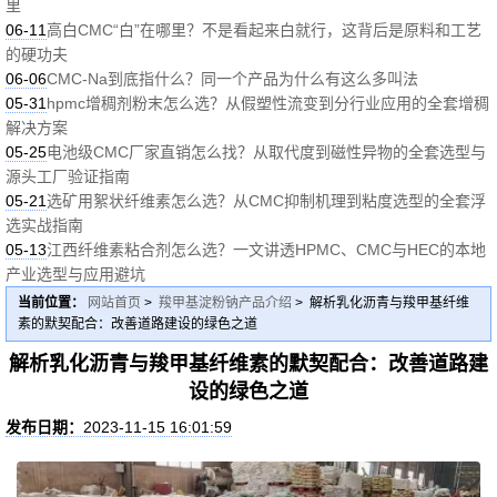
里
06-11
高白CMC“白”在哪里？不是看起来白就行，这背后是原料和工艺
的硬功夫
06-06
CMC-Na到底指什么？同一个产品为什么有这么多叫法
05-31
hpmc增稠剂粉末怎么选？从假塑性流变到分行业应用的全套增稠
解决方案
05-25
电池级CMC厂家直销怎么找？从取代度到磁性异物的全套选型与
源头工厂验证指南
05-21
选矿用絮状纤维素怎么选？从CMC抑制机理到粘度选型的全套浮
选实战指南
05-13
江西纤维素粘合剂怎么选？一文讲透HPMC、CMC与HEC的本地
产业选型与应用避坑
当前位置：
网站首页
>
羧甲基淀粉钠产品介绍
> 解析乳化沥青与羧甲基纤维
素的默契配合：改善道路建设的绿色之道
解析乳化沥青与羧甲基纤维素的默契配合：改善道路建
设的绿色之道
发布日期：
2023-11-15 16:01:59