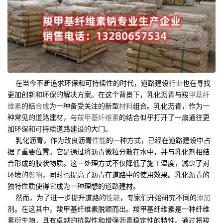
在当今不断追求环保和可持续性的时代，道路建设
行业
也在寻找
更加创新和环保的解决方案。在这个背景下，乳化沥青与羧
甲基纤
维素
的结
合成
为一种备受关注的新型
材料
组合。乳化沥青，作为一
种常见的道路建材，与
羧甲基纤维素
的结合似乎打开了一扇通往更
加环保和可持续道路建设的大门。
乳化沥青，作为改良沥青
性能
的一种方式，已经在道路建设中占
据了重要位置。它是通过将沥青微粒分散在水中，并与乳化剂相结
合形成的胶状物质。这一处理方式不仅降低了施工温度，减少了对
环境的
影响
，同时也提高了沥青在道路中的使用效果。乳化沥青的
独特性质使得它成为一种理想的道路建材。
然而，为了进一步提升道路的
性能
，专家们开始研究不同的
添加
剂。在这其中，羧甲基纤维素脱颖而出。羧甲基纤维素是一种纤维
素衍生物，具有卓越的抗裂性和增强沥青稳定性的特性。通过将羧