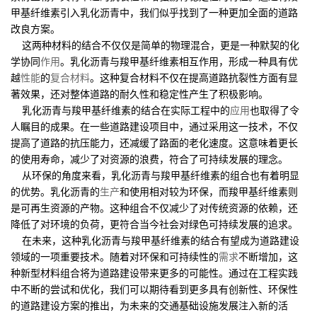
甲基纤维素引入乳化沥青中，我们似乎找到了一种更加全面的道路
改良方案。
这两种材料的结合不仅仅是简单的物理混合，更是一种默契的化
学协同
作用
。乳化沥青与羧甲基纤维素相互作用，形成一种具有优
越
性能
的
复合材料
。这种复合材料不仅在提高道路抗裂性方面有显
著效果，还对整体道路的耐久性和稳定性产生了积极影响。
乳化沥青与羧甲基纤维素的结合在实际工程中的
应用
也取得了令
人瞩目的成果。在一些道路建设项目中，通过采用这一技术，不仅
提高了道路的抗压能力，还减缓了路面的老化速度。这意味着更长
的使用寿命，减少了对资源的浪费，符合了可持续发展的理念。
从环保的角度来看，乳化沥青与羧甲基纤维素的组合也有着明显
的优势。乳化沥青的
生产
和使用相对较为环保，而羧甲基纤维素则
是可再生资源的产物。这种组合不仅减少了对传统资源的依赖，还
降低了对环境的负荷，更符合当今社会对绿色可持续发展的追求。
在未来，这种乳化沥青与羧甲基纤维素的结合有望成为道路建设
领域的一项重要技术。随着对环保和可持续性的
需求
不断增加，这
种新型材料组合将为道路建设带来更多的可能性。通过在工程实践
中不断的尝试和优化，我们可以期待看到更多具有创新性、环保性
的道路建设方案的推出，为未来的交通基础设施发展注入新的活