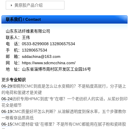
黄原胶产品介绍
联系我们 / Contact
山东东达纤维素有限公司
联系人：王伟
电 话：0533-8299008 13280657534
手 机：13280657534
邮 箱：sddachina@163.com
网 址：https://www.sdcmcchina.com/
地 址：山东省淄博市周村区开发区工业园16号
更多
专业知识
06-29
增稠剂CMC到底是怎么让水变稠的？不是粘度高就行，分子链上
的电荷和氢键才是关键
06-24
纺织专用HPMC到底“专”在哪？一个老纺织人的实话，从浆纱到印
花全是细节
06-19
CMC质量好坏怎么判断？从溶解透明度到保水率，五个步骤教你
一眼看穿品质高低
06-15
CMC建材级“级”在哪里？不是所有CMC都能用在腻子粉和瓷砖胶