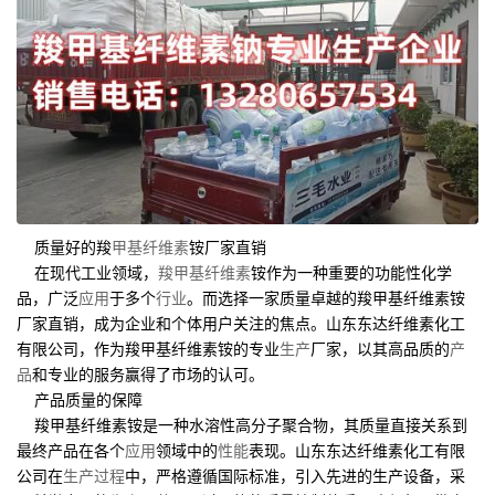
质量好的羧
甲基纤维素
铵厂家直销
在现代工业领域，
羧甲基纤维素
铵作为一种重要的功能性化学
品，广泛
应用
于多个
行业
。而选择一家质量卓越的羧甲基纤维素铵
厂家直销，成为企业和个体用户关注的焦点。山东东达纤维素化工
有限公司，作为羧甲基纤维素铵的专业
生产
厂家，以其高品质的
产
品
和专业的服务赢得了市场的认可。
产品质量的保障
羧甲基纤维素铵是一种水溶性高分子聚合物，其质量直接关系到
最终产品在各个
应用
领域中的
性能
表现。山东东达纤维素化工有限
公司在
生产过程
中，严格遵循国际标准，引入先进的生产设备，采