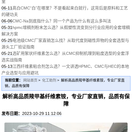
里
06-11
高白CMC“白”在哪里？不是看起来白就行，这背后是原料和工艺
的硬功夫
06-06
CMC-Na到底指什么？同一个产品为什么有这么多叫法
05-31
hpmc增稠剂粉末怎么选？从假塑性流变到分行业应用的全套增稠
解决方案
05-25
电池级CMC厂家直销怎么找？从取代度到磁性异物的全套选型与
源头工厂验证指南
05-21
选矿用絮状纤维素怎么选？从CMC抑制机理到粘度选型的全套浮
选实战指南
05-13
江西纤维素粘合剂怎么选？一文讲透HPMC、CMC与HEC的本地
产业选型与应用避坑
当前位置：
网站首页
>
化工助剂
> 解析高品质羧甲基纤维素铵，专业厂家直
销，品质有保障
解析高品质羧甲基纤维素铵，专业厂家直销，品质有保
障
发布日期：
2023-10-29 11:12:06