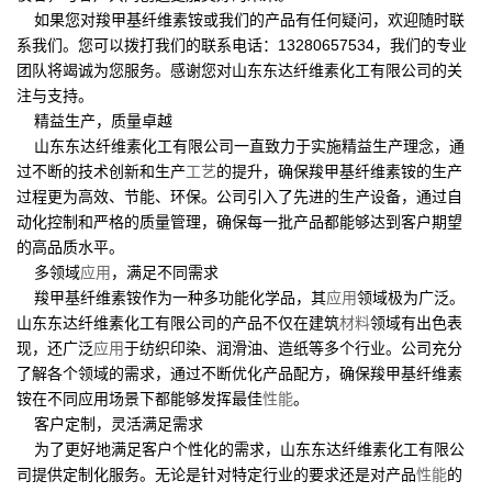
如果您对羧甲基纤维素铵或我们的产品有任何疑问，欢迎随时联
系我们。您可以拨打我们的联系电话：13280657534，我们的专业
团队将竭诚为您服务。感谢您对山东东达纤维素化工有限公司的关
注与支持。
精益生产，质量卓越
山东东达纤维素化工有限公司一直致力于实施精益生产理念，通
过不断的技术创新和生产
工艺
的提升，确保羧甲基纤维素铵的生产
过程更为高效、节能、环保。公司引入了先进的生产设备，通过自
动化控制和严格的质量管理，确保每一批产品都能够达到客户期望
的高品质水平。
多领域
应用
，满足不同需求
羧甲基纤维素铵作为一种多功能化学品，其
应用
领域极为广泛。
山东东达纤维素化工有限公司的产品不仅在建筑
材料
领域有出色表
现，还广泛
应用
于纺织印染、润滑油、造纸等多个行业。公司充分
了解各个领域的需求，通过不断优化产品配方，确保羧甲基纤维素
铵在不同应用场景下都能够发挥最佳
性能
。
客户定制，灵活满足需求
为了更好地满足客户个性化的需求，山东东达纤维素化工有限公
司提供定制化服务。无论是针对特定行业的要求还是对产品
性能
的