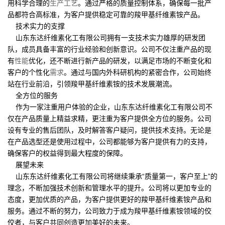
用科学合理的
生产工艺
。通过严格的质量控制体系，确保每一批产
品都符合高标准，为客户提供稳定可靠的羧甲基纤维素铵产品。
技术实力的支撑
山东东达纤维素化工有限公司拥有一支技术实力雄厚的研发团
队，成员具备丰富的行业经验和创新意识。公司不仅注重产品的现
有
性能
优化，还不断进行新产品的研发，以满足市场的不断变化和
客户的个性化
需求
。通过与国内外科研机构的紧密合作，公司始终
站在行业前沿，引领羧甲基纤维素铵的技术发展潮流。
全方位的服务
作为一家注重用户体验的企业，山东东达纤维素化工有限公司不
仅在产品质量上精益求精，更注重为客户提供全方位的服务。公司
设有专业的售后团队，及时解答客户疑问，提供技术支持。无论是
在产品选型还是使用过程中，公司都能够为客户提供有力的支持，
确保客户的权益得到最大程度的保障。
展望未来
山东东达纤维素化工有限公司将继续秉承“质量第一，客户至上”的
理念，不断加强技术创新和管理水平的提升。公司将以更加专业的
态度，更加优质的产品，为客户提供更好的羧甲基纤维素铵产品和
服务。通过不断的努力，公司致力于成为羧甲基纤维素铵领域的佼
佼者，与客户共同创造更加美好的未来。