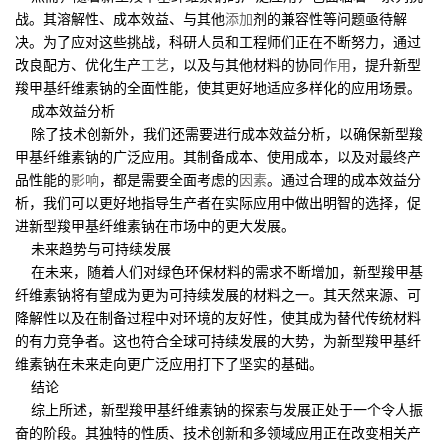
战。其溶解性、成本效益、与其他
添加
剂的兼容性等问题亟待解
决。为了应对这些挑战，科研人员和工程师们正在不断努力，通过
改良配方、优化生产
工艺
，以及与其他材料的协同
作用
，提升新型
羧甲基纤维素钠的全面性能，使其更好地适应多样化的应用场景。
成本效益分析
除了技术创新外，我们还需要进行成本效益分析，以确保新型羧
甲基纤维素钠的广泛应用。其制备成本、使用成本，以及对最终产
品性能的
影响
，都是需要全面考虑的
因素
。通过合理的成本效益分
析，我们可以更好地指导生产者在实际应用中做出明智的选择，促
进新型羧甲基纤维素钠在市场中的更大发展。
未来趋势与可持续发展
在未来，随着人们对绿色环保材料的需求不断增加，新型羧甲基
纤维素钠将有望成为更为可持续发展的材料之一。其天然来源、可
降解性以及在制备过程中对环境的友好性，使其成为替代传统材料
的有力竞争者。这也符合全球可持续发展的大势，为新型羧甲基纤
维素钠在未来走向更广泛应用打下了坚实的基础。
结论
综上所述，新型羧甲基纤维素钠的探索与发展正处于一个令人振
奋的阶段。其独特的性质、技术创新和多领域应用正在改变相关产