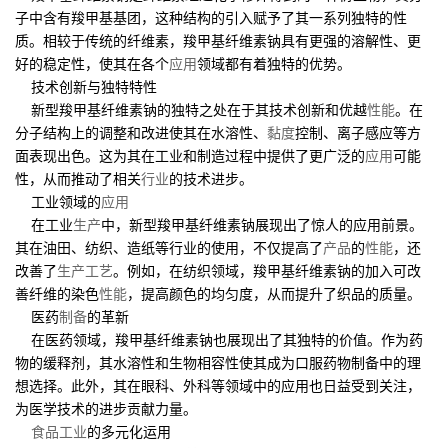
子中含有羧甲基基团，这种结构的引入赋予了其一系列独特的性
质。相较于传统的纤维素，羧甲基纤维素钠具有更强的溶解性、更
好的稳定性，使其在各个
应用
领域都有着独特的优势。
技术创新与独特特性
新型羧甲基纤维素钠的独特之处在于其技术创新和优越
性能
。在
分子结构上的调整和改进使其在水溶性、
黏度
控制、离子感应等方
面表现出色。这为其在工业和制造过程中提供了更广泛的
应用
可能
性，从而推动了相关
行业
的技术进步。
工业领域的
应用
在工业
生产
中，新型羧甲基纤维素钠展现出了惊人的应用前景。
其在油田、纺织、造纸等行业的使用，不仅提高了
产品
的
性能
，还
改善了
生产工艺
。例如，在纺织领域，羧甲基纤维素钠的加入可改
善纤维的染色
性能
，提高颜色的均匀度，从而提升了织品的质量。
医药
制备
的革新
在医药领域，羧甲基纤维素钠也展现出了其独特的价值。作为药
物的缓释剂，其水溶性和生物相容性使其成为口服药物制备中的理
想选择。此外，其在眼科、外科等领域中的应用也日益受到关注，
为医学技术的进步贡献力量。
食品工业
的多元化运用