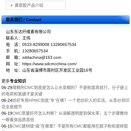
黄原胶产品介绍
联系我们 / Contact
山东东达纤维素有限公司
联系人：王伟
电 话：0533-8299008 13280657534
手 机：13280657534
邮 箱：sddachina@163.com
网 址：https://www.sdcmcchina.com/
地 址：山东省淄博市周村区开发区工业园16号
更多
专业知识
06-29
增稠剂CMC到底是怎么让水变稠的？不是粘度高就行，分子链上
的电荷和氢键才是关键
06-24
纺织专用HPMC到底“专”在哪？一个老纺织人的实话，从浆纱到印
花全是细节
06-19
CMC质量好坏怎么判断？从溶解透明度到保水率，五个步骤教你
一眼看穿品质高低
06-15
CMC建材级“级”在哪里？不是所有CMC都能用在腻子粉和瓷砖胶