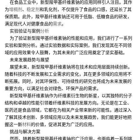
在食品工业中，新型羧甲基纤维素钠的应用同样引人注目。其作
为
增稠剂
、
稳定剂
和乳化剂，不仅提升了食品的口感，还延长了其
保质期。此外，羧甲基纤维素钠还可用于低脂、低糖食品的研发，
满足现代人对健康食品的
需求
。
实验验证与案例
分析
为了验证新型羧甲基纤维素钠的性能和应用，我们进行了一系列
实验和案例分析。通过实验数据和实际案例，我们发现其在不同领
域的应用效果令人鼓舞，为其未来的广泛应用奠定了坚实基础。
未来发展趋势与展望
展望未来，新型羧甲基纤维素钠将在技术和应用层面持续创新。
随着科技的不断发展和工业需求的变化，其在更多领域的应用将不
断拓展。同时，对其环保性、可持续性的研究也将成为未来发展的
重要方向，以满足社会对绿色、环保产品的需求。
新型羧甲基纤维素钠作为纤维素衍生物的新星，以其独特的分子
结构和卓越的性能引领着纤维素科技的发展方向。无论是在工业、
医药还是食品领域，它都在为相关产业带来新的可能性。通过深入
了解其技术创新、多领域应用以及未来发展趋势，我们能更好地把
握这一新
材料
的价值，促进其更为广泛的应用。
挑战与解决方案
然而，随着新型羧甲基纤维素钠的广泛应用，也面临着一系列挑