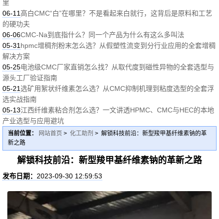
里
06-11
高白CMC“白”在哪里？不是看起来白就行，这背后是原料和工艺
的硬功夫
06-06
CMC-Na到底指什么？同一个产品为什么有这么多叫法
05-31
hpmc增稠剂粉末怎么选？从假塑性流变到分行业应用的全套增稠
解决方案
05-25
电池级CMC厂家直销怎么找？从取代度到磁性异物的全套选型与
源头工厂验证指南
05-21
选矿用絮状纤维素怎么选？从CMC抑制机理到粘度选型的全套浮
选实战指南
05-13
江西纤维素粘合剂怎么选？一文讲透HPMC、CMC与HEC的本地
产业选型与应用避坑
当前位置：
网站首页
>
化工助剂
> 解锁科技前沿：新型羧甲基纤维素钠的革
新之路
解锁科技前沿：新型羧甲基纤维素钠的革新之路
发布日期：
2023-09-30 12:59:53