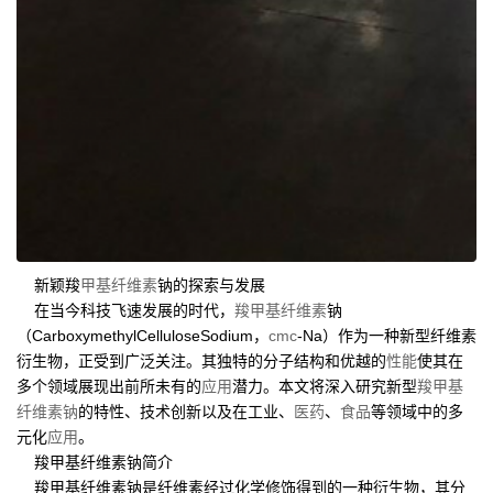
新颖羧
甲基纤维素
钠的探索与发展
在当今科技飞速发展的时代，
羧甲基纤维素
钠
（CarboxymethylCelluloseSodium，
cmc
-Na）作为一种新型纤维素
衍生物，正受到广泛关注。其独特的分子结构和优越的
性能
使其在
多个领域展现出前所未有的
应用
潜力。本文将深入研究新型
羧甲基
纤维素钠
的特性、技术创新以及在工业、
医药
、
食品
等领域中的多
元化
应用
。
羧甲基纤维素钠简介
羧甲基纤维素钠是纤维素经过化学修饰得到的一种衍生物，其分