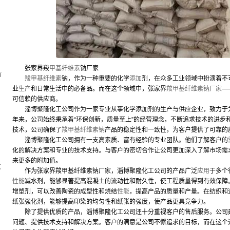
，
张家界羧
甲基纤维素
钠厂家
有
羧甲基纤维素
钠，作为一种重要的化学
添加
剂，在众多工业领域中扮演着不
业
生产
和日常生活中的必备品。而在这个领域中，张家界
羧甲基纤维素钠厂家
—
可信赖的供应商。
淄博聚隆化工公司作为一家专业从事化学添加剂的生产与供应企业，致力于
年来，公司始终秉承着“环保创新，质量至上”的经营理念，不断追求技术的进步
技术，公司确保了
羧甲基纤维素钠
产品的稳定性和一致性，为客户提供了可靠的
淄博聚隆化工公司拥有一支高素质、富有经验的专业团队。他们了解客户的
化的解决方案和专业的技术支持。与客户的密切合作让公司更加深入了解市场需
来更多的附加值。
坑
作为张家界羧甲基纤维素钠厂家，淄博聚隆化工公司的产品广泛
应用
于多个
性能
减水剂，能够显著提高混凝土的流动性和耐久性，使工程质量得到有效保障
增塑剂，可以改善陶瓷的成型性和烧结
性能
，提高产品的质量和产量。在纺织和
纸张强化剂，能够提高印染的均匀性和纸张的强度，使产品更具竞争力。
除了提供优质的产品，淄博聚隆化工公司还十分重视客户的售后服务。公司建
问题、提供技术支持和解决方案。客户的满意是公司不懈追求的目标，而在这个