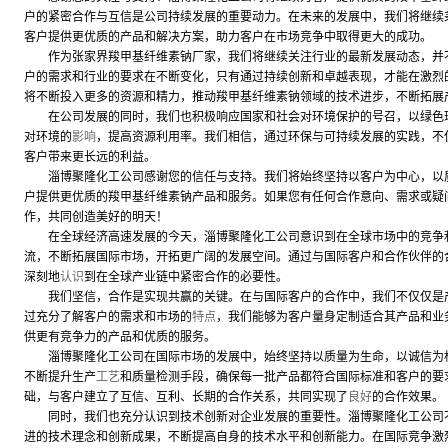
户的紧密合作与互信是公司持续发展的重要动力。在未来的发展中，我们将继续
客户提供更优质的产品和解决方案，助力客户在市场竞争中取得更大的成功。
作为张家界羧甲基纤维素钠厂家，我们将继续关注行业的最新发展动态，并不
户的需求和行业的要求在不断变化，只有通过持续创新和卓越表现，才能在激烈
将不断投入更多的资源和精力，推动羧甲基纤维素钠领域的技术进步，不断拓展
在公司发展的同时，我们也积极响应国家和社会对环境保护的号召，以绿色
对环境的
影响
，提高资源利用率。我们相信，通过环保与可持续发展的实践，不
客户带来更长远的利益。
淄博聚隆化工公司感谢您的信任与支持。我们将始终坚持以客户为中心，以质
户提供更优质的羧甲基纤维素钠产品和服务。如果您有任何合作意向、需求或疑
作，共同创造美好的明天！
在全球经济高速发展的今天，淄博聚隆化工公司意识到在全球市场中的竞争和
流，不断拓展国际市场，开拓更广阔的发展空间。通过与国际客户和合作伙伴的
深刻地
认识
到在全球产业链中紧密合作的必要性。
我们坚信，合作是实现共赢的关键。在与国际客户的合作中，我们不仅仅是产
过充分了解客户的需求和市场的
特点
，我们能够为客户量身定制适合其产品和业
供更有竞争力的产品和优质的服务。
淄博聚隆化工公司在国际市场的发展中，始终坚持以质量为生命，以诚信为根
不断提升生产
工艺
和质量检测手段，确保每一批产品都符合国际标准和客户的要
础，与客户建立了互信、互利、长期的合作关系，共同实现了
良好
的合作效果。
同时，我们也充分认识到技术创新对企业发展的重要性。淄博聚隆化工公司不
进的技术理念和创新成果，不断提高自身的技术水平和创新能力。在国际竞争激