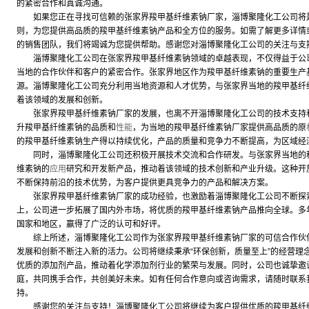
的紧密合作和真诚沟通。
如果您正在寻找可信赖的张家界羧甲基纤维素钠厂家，淄博聚隆化工公司将是
则，为您提供高品质的羧甲基纤维素钠产品和全方位的服务。如需了解更多详情或有合
的销售团队，我们将竭诚为您提供帮助。感谢您对淄博聚隆化工公司的关注与支
淄博聚隆化工公司在张家界羧甲基纤维素钠领域的卓越表现，不仅得益于公司
当地的合作伙伴和客户的紧密合作。张家界地区作为羧甲基纤维素钠的重要生产
源。淄博聚隆化工公司充分利用当地资源和人才优势，与张家界当地的羧甲基纤
着该领域的发展和创新。
张家界羧甲基纤维素钠厂家的发展，也离不开淄博聚隆化工公司的技术支持和
升羧甲基纤维素钠的品质和
性能
，为当地的羧甲基纤维素钠厂家提供高品质的原
的羧甲基纤维素钠生产得以持续优化，产品的质量和竞争力不断提高，为区域经
同时，淄博聚隆化工公司还积极开展技术交流和合作研发。与张家界当地的科
维素钠的
应用
研究和开发新产品，推动着该领域的技术创新和产业升级。这种开
不断保持前沿的技术优势，为客户提供更具竞争力的产品和解决方案。
张家界羧甲基纤维素钠厂家的成功经验，也激励着淄博聚隆化工公司不断探索
上，公司进一步拓展了国内外市场，将优质的羧甲基纤维素钠产品推向全球。多
国家和地区，赢得了广泛的认可和好评。
综上所述，淄博聚隆化工公司作为张家界羧甲基纤维素钠厂家的可信合作伙伴
发展和创新不断注入新的活力。公司将继续秉承“环保创新，质量至上”的经营理
优质的添加剂产品，推动着化学添加剂行业的繁荣与发展。同时，公司也诚挚邀
庭，共同携手合作，共创美好未来。如有任何合作意向或咨询需求，请随时联系
持。
感谢您的关注与支持！淄博聚隆化工公司将继续为客户提供优质的羧甲基纤维