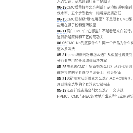
人的实话，从浆纱到印花全是细节
06-19
CMC质量好坏怎么判断？从溶解透明度到
保水率，五个步骤教你一眼看穿品质高低
06-15
CMC建材级“级”在哪里？不是所有CMC都
能用在腻子粉和瓷砖胶里
06-11
高白CMC“白”在哪里？不是看起来白就行
这背后是原料和工艺的硬功夫
06-06
CMC-Na到底指什么？同一个产品为什么
这么多叫法
05-31
hpmc增稠剂粉末怎么选？从假塑性流变到
分行业应用的全套增稠解决方案
05-25
电池级CMC厂家直销怎么找？从取代度到
磁性异物的全套选型与源头工厂验证指南
05-21
选矿用絮状纤维素怎么选？从CMC抑制机
理到粘度选型的全套浮选实战指南
05-13
江西纤维素粘合剂怎么选？一文讲透
HPMC、CMC与HEC的本地产业选型与应用避