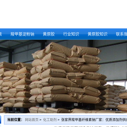
素
羧甲基淀粉钠
黄原胶
行业知识
黄原胶知识
联系
当前位置：
网站首页
>
化工助剂
> 张家界羧甲基纤维素钠厂家：优质添加剂供