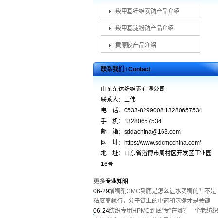
羧甲基纤维素钠产品介绍
羧甲基淀粉钠产品介绍
黄原胶产品介绍
联系我们 / Contact
山东东达纤维素有限公司
联系人：王伟
电 话：0533-8299008 13280657534
手 机：13280657534
邮 箱：sddachina@163.com
网 址：https://www.sdcmcchina.com/
地 址：山东省淄博市周村区开发区工业园
16号
更多
专业知识
06-29
增稠剂CMC到底是怎么让水变稠的？不是
粘度高就行，分子链上的电荷和氢键才是关键
06-24
纺织专用HPMC到底“专”在哪？一个老纺织