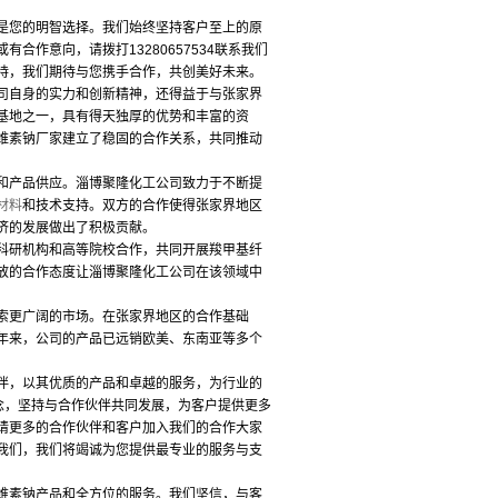
您的明智选择。我们始终坚持客户至上的原
作意向，请拨打13280657534联系我们
持，我们期待与您携手合作，共创美好未来。
自身的实力和创新精神，还得益于与张家界
基地之一，具有得天独厚的优势和丰富的资
维素钠厂家建立了稳固的合作关系，共同推动
产品供应。淄博聚隆化工公司致力于不断提
材料
和技术支持。双方的合作使得张家界地区
济的发展做出了积极贡献。
研机构和高等院校合作，共同开展羧甲基纤
放的合作态度让淄博聚隆化工公司在该领域中
更广阔的市场。在张家界地区的合作基础
年来，公司的产品已远销欧美、东南亚等多个
，以其优质的产品和卓越的服务，为行业的
念，坚持与合作伙伴共同发展，为客户提供更多
请更多的合作伙伴和客户加入我们的合作大家
我们，我们将竭诚为您提供最专业的服务与支
素钠产品和全方位的服务。我们坚信，与客