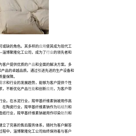
可或缺的角色。其多样的
应用
使其成为现代工
—淄博聚隆化工公司，成为了
行业
的领先者和
为客户提供优质的
产品
和全面的解决方案。多
和产品的卓越品质。通过引进先进的生产设备和
质量保障。
需求
和行业的发展趋势，能够为客户提供个性
求，不断优化产品
性能
和创新
应用
，为客户带
行业。在水泥行业，羧甲基纤维素钠被用作高
。在陶瓷行业，羧甲基纤维素钠作为
粘结剂
和
造纸行业，羧甲基纤维素钠被用作印染
助剂
和
立了完善的售后服务体系，随时为客户解答
过程中，淄博聚隆化工公司始终保持着与客户