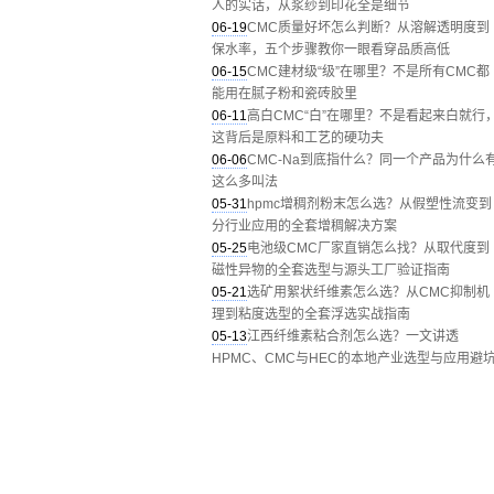
人的实话，从浆纱到印花全是细节
06-19
CMC质量好坏怎么判断？从溶解透明度到
保水率，五个步骤教你一眼看穿品质高低
06-15
CMC建材级“级”在哪里？不是所有CMC都
能用在腻子粉和瓷砖胶里
06-11
高白CMC“白”在哪里？不是看起来白就行
这背后是原料和工艺的硬功夫
06-06
CMC-Na到底指什么？同一个产品为什么
这么多叫法
05-31
hpmc增稠剂粉末怎么选？从假塑性流变到
分行业应用的全套增稠解决方案
05-25
电池级CMC厂家直销怎么找？从取代度到
磁性异物的全套选型与源头工厂验证指南
05-21
选矿用絮状纤维素怎么选？从CMC抑制机
理到粘度选型的全套浮选实战指南
05-13
江西纤维素粘合剂怎么选？一文讲透
HPMC、CMC与HEC的本地产业选型与应用避