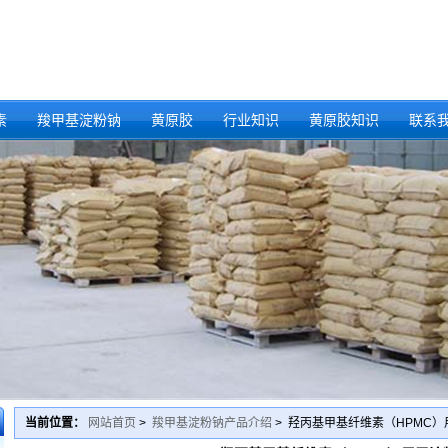
素
羧甲基淀粉钠
黄原胶
行业知识
黄原胶知识
联系
当前位置：
网站首页
>
羧甲基淀粉钠产品介绍
> 羟丙基甲基纤维素（HPMC