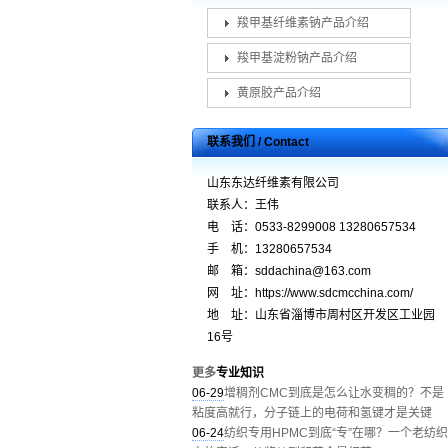
羧甲基纤维素钠产品介绍
羧甲基淀粉钠产品介绍
黄原胶产品介绍
联系我们 / Contact
山东东达纤维素有限公司
联系人：王伟
电 话：0533-8299008 13280657534
手 机：13280657534
邮 箱：sddachina@163.com
网 址：https://www.sdcmcchina.com/
地 址：山东省淄博市周村区开发区工业园
16号
更多
专业知识
06-29
增稠剂CMC到底是怎么让水变稠的？不是
粘度高就行，分子链上的电荷和氢键才是关键
06-24
纺织专用HPMC到底“专”在哪？一个老纺织