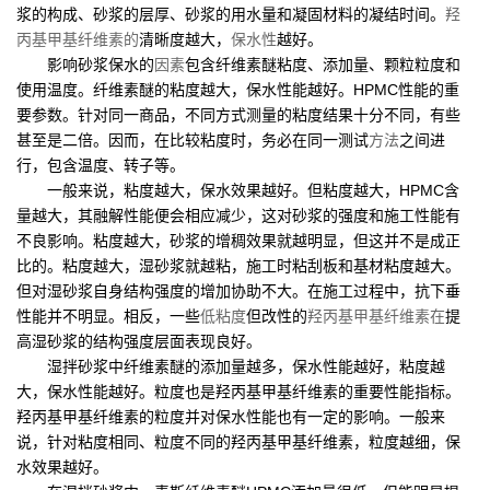
浆的构成、砂浆的层厚、砂浆的用水量和凝固材料的凝结时间。
羟
丙基甲基纤维素的
清晰度越大，
保水性
越好。
影响砂浆保水的
因素
包含纤维素醚粘度、添加量、颗粒粒度和
使用温度。纤维素醚的粘度越大，保水性能越好。HPMC性能的重
要参数。针对同一商品，不同方式测量的粘度结果十分不同，有些
甚至是二倍。因而，在比较粘度时，务必在同一测试
方法
之间进
行，包含温度、转子等。
一般来说，粘度越大，保水效果越好。但粘度越大，HPMC含
量越大，其融解性能便会相应减少，这对砂浆的强度和施工性能有
不良影响。粘度越大，砂浆的增稠效果就越明显，但这并不是成正
比的。粘度越大，湿砂浆就越粘，施工时粘刮板和基材粘度越大。
但对湿砂浆自身结构强度的增加协助不大。在施工过程中，抗下垂
性能并不明显。相反，一些
低粘度
但改性的
羟丙基甲基纤维素在
提
高湿砂浆的结构强度层面表现良好。
湿拌砂浆中纤维素醚的添加量越多，保水性能越好，粘度越
大，保水性能越好。粒度也是羟丙基甲基纤维素的重要性能指标。
羟丙基甲基纤维素的粒度并对保水性能也有一定的影响。一般来
说，针对粘度相同、粒度不同的羟丙基甲基纤维素，粒度越细，保
水效果越好。