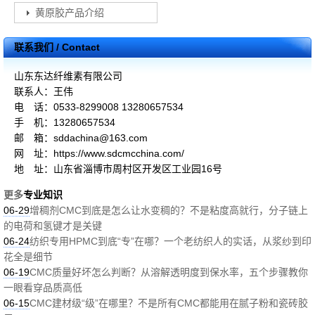
黄原胶产品介绍
联系我们 / Contact
山东东达纤维素有限公司
联系人：王伟
电 话：0533-8299008 13280657534
手 机：13280657534
邮 箱：sddachina@163.com
网 址：https://www.sdcmcchina.com/
地 址：山东省淄博市周村区开发区工业园16号
更多
专业知识
06-29
增稠剂CMC到底是怎么让水变稠的？不是粘度高就行，分子链上
的电荷和氢键才是关键
06-24
纺织专用HPMC到底“专”在哪？一个老纺织人的实话，从浆纱到印
花全是细节
06-19
CMC质量好坏怎么判断？从溶解透明度到保水率，五个步骤教你
一眼看穿品质高低
06-15
CMC建材级“级”在哪里？不是所有CMC都能用在腻子粉和瓷砖胶