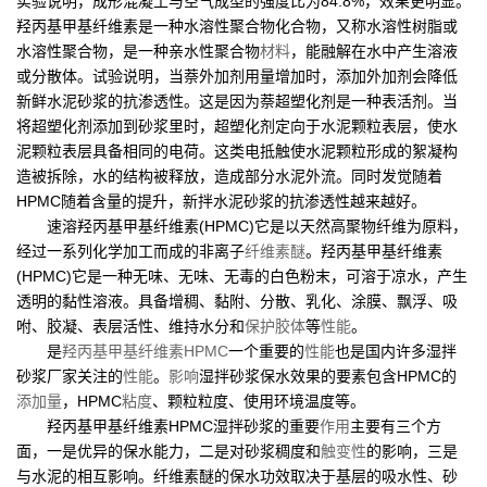
实验说明，成形混凝土与空气成型的强度比为84.8%，效果更明显。
羟丙基甲基纤维素是一种水溶性聚合物化合物，又称水溶性树脂或
水溶性聚合物，是一种亲水性聚合物
材料
，能融解在水中产生溶液
或分散体。试验说明，当萘外加剂用量增加时，添加外加剂会降低
新鲜水泥砂浆的抗渗透性。这是因为萘超塑化剂是一种表活剂。当
将超塑化剂添加到砂浆里时，超塑化剂定向于水泥颗粒表层，使水
泥颗粒表层具备相同的电荷。这类电抵触使水泥颗粒形成的絮凝构
造被拆除，水的结构被释放，造成部分水泥外流。同时发觉随着
HPMC随着含量的提升，新拌水泥砂浆的抗渗透性越来越好。
速溶羟丙基甲基纤维素(HPMC)它是以天然高聚物纤维为原料，
经过一系列化学加工而成的非离子
纤维素醚
。羟丙基甲基纤维素
(HPMC)它是一种无味、无味、无毒的白色粉末，可溶于凉水，产生
透明的黏性溶液。具备增稠、黏附、分散、乳化、涂膜、飘浮、吸
咐、胶凝、表层活性、维持水分和
保护胶体
等
性能
。
是
羟丙基甲基纤维素HPMC
一个重要的
性能
也是国内许多湿拌
砂浆厂家关注的
性能
。
影响
湿拌砂浆保水效果的要素包含HPMC的
添加量
，HPMC
粘度
、颗粒粒度、使用环境温度等。
羟丙基甲基纤维素HPMC湿拌砂浆的重要
作用
主要有三个方
面，一是优异的保水能力，二是对砂浆稠度和
触变性
的影响，三是
与水泥的相互影响。纤维素醚的保水功效取决于基层的吸水性、砂