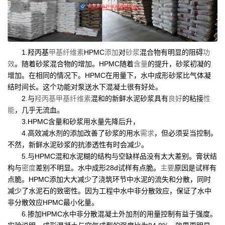
1.羟丙基
甲基纤维素
HPMC
添加
对
砂浆
混合物有明显的阻碍
功
效
。随着砂浆混合物的增加。HPMC随着
含量
的提升，砂浆初凝的
增加。在相同的情况下。HPMC在用量下，水中成形砂浆比气体凝
结时间长。这个功能对泵送水下混凝土很有好处。
2.与
羟丙基甲基纤维素
混和的新鲜水泥砂浆具有
良好
的粘接
性
能
，几乎无流血。
3.HPMC含量和砂浆用水量先降后升，
4.高效减水剂的添加改善了砂浆的用水
需求
，但必须妥当控制。
不然，新鲜水泥砂浆的抗渗透性有时会减少。
5.与HPMC混和水泥糊的结构与空缺样品没有太大差别。膏状结
构与
密度
差别不明显。水中成形28d试样有点脆。
主要
原因是试样有
点脆。HPMC添加大大减少了浇筑环节中水泥的流失和分散，同时
减少了水泥石的致密性。因为工程中水中非分散效应，保证了水中
非分散效应HPMC最小化量。
6.掺加HPMC水中非分散混凝土外加剂的用量控制有益于强度。