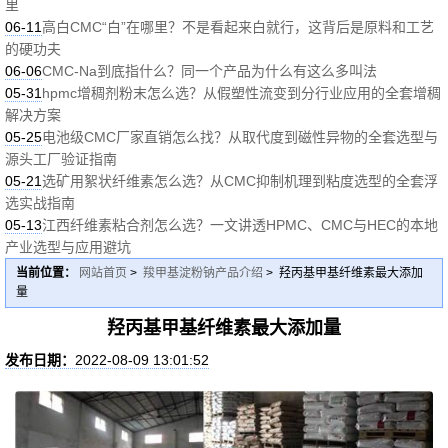
里
06-11
高白CMC“白”在哪里？不是看起来白就行，这背后是原料和工艺
的硬功夫
06-06
CMC-Na到底指什么？同一个产品为什么有这么多叫法
05-31
hpmc增稠剂粉末怎么选？从假塑性流变到分行业应用的全套增稠
解决方案
05-25
电池级CMC厂家直销怎么找？从取代度到磁性异物的全套选型与
源头工厂验证指南
05-21
选矿用絮状纤维素怎么选？从CMC抑制机理到粘度选型的全套浮
选实战指南
05-13
江西纤维素粘合剂怎么选？一文讲透HPMC、CMC与HEC的本地
产业选型与应用避坑
当前位置：
网站首页
>
羧甲基淀粉钠产品介绍
> 羟丙基甲基纤维素最大添加
量
羟丙基甲基纤维素最大添加量
发布日期：
2022-08-09 13:01:52