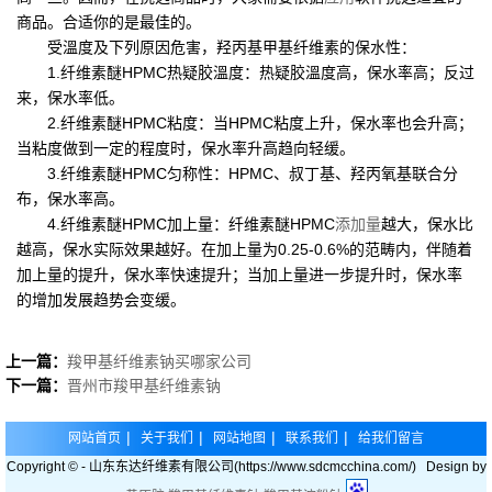
商品。合适你的是最佳的。
受溫度及下列原因危害，羟丙基甲基纤维素的保水性：
1.纤维素醚HPMC热疑胶溫度：热疑胶溫度高，保水率高；反过
来，保水率低。
2.纤维素醚HPMC粘度：当HPMC粘度上升，保水率也会升高；
当粘度做到一定的程度时，保水率升高趋向轻缓。
3.纤维素醚HPMC匀称性：HPMC、叔丁基、羟丙氧基联合分
布，保水率高。
4.纤维素醚HPMC加上量：纤维素醚HPMC
添加量
越大，保水比
越高，保水实际效果越好。在加上量为0.25-0.6%的范畴内，伴随着
加上量的提升，保水率快速提升；当加上量进一步提升时，保水率
的增加发展趋势会变缓。
上一篇：
羧甲基纤维素钠买哪家公司
下一篇：
晋州市羧甲基纤维素钠
|
|
|
|
网站首页
关于我们
网站地图
联系我们
给我们留言
Copyright © - 山东东达纤维素有限公司(https://www.sdcmcchina.com/) Design by