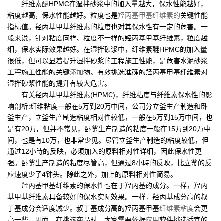
纤维素醚HPMC在湿拌砂浆中的加入量越大，保水性能越好，
粘度越高，保水性能越好。粒度也是
羟丙基甲基纤维素的
关键性能
指标值。羟丙基甲基纤维素的粒度也对其保水性有一定的危害。一
般来说，针对粘度同样、粒度不一样的羟丙基甲基纤维素，粒度越
细，保水实际效果越好。在湿拌砂浆中，纤维素醚HPMC的加入量
很低，但可以显着提升湿拌砂浆的工程施工性能，是危害水泥砂浆
工程施工性能的关键
添加
物。有效挑选准确的羟丙基甲基纤维素对
湿拌砂浆性能的提升有较大危害。
有关羟丙基甲基纤维素(HPMC)，纤维粘度与纤维素保水性的影
响剖析:纤维粘度一般在5万到20万中间，公司分立釜生产制造和卧
釜生产，立釜生产制造粘度相对性较低，一般在5万到15万中间，也
是有20万，但并不常见，卧釜生产制造的粘度一般在15万到20万中
间，也是有10万，也非常少见。尽管立釜生产制造的粘度较低，但
通过12小時的反映，必须加入的原料相对性详细，因此保水性更
强。卧釜生产制造的粘度尽管高，但通过8小時的反映，比立釜的反
应速度少了4钟头。除此之外，加上的原料相对性简易。
羟丙基甲基纤维素的保水性也在于羟丙基的成分。一样，羟丙
基甲基纤维素具备较好的保水实际效果。一样，羟丙基成分高的叔
丁基成分会适度减少。叔丁基成分高的羟丙基甲基
纤维素粘度
会更
高一些。因而，在挑选商品时，大家需要依据
应用
软件挑选适宜的