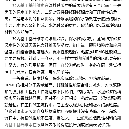
羟丙基甲基纤维素在
湿拌砂浆中的首要
功效
有三个层面：一是
优质的保水工作能力，二是对湿拌砂浆砂浆稠度和可压缩性的危
害，三是与水泥的相互
影响
。纤维素醚的保水功效在于底层的吸水
能力、水泥砂浆的构成、水泥砂浆的层厚、砂浆的用水量和冷疑原
材料的冷却時间。
羟丙基甲基纤维素清晰度越高，保水性就越好。危害湿拌砂浆
保水性的关键因素包含纤维素醚粘度、加上量、颗粒物粒度和
应用
溫度。纤维素醚粘度越大，保水性能越好。粘度是HPMC性能的
主
要
主要参数。针对同一商品，不一样方式
精确
测量的粘度結果差距
非常大，有的乃至翻番。因而，在较为粘度时，务必在同一测试标
准中间开展，包含溫度、电机转子等。
一般来说，粘度越高，保水实际效果越好。但粘度越高，
HPMC的相对分子质量越高，其融解性能便会相对减少，对水泥砂
浆的強度和工程施工性能造成不良影响。粘度越高，水泥砂浆的增
稠实际效果就越显著，但并不与之正相关。粘度越高，湿水泥砂浆
就越粘。在工程施工流程中，它主要表现为刮板和板材的高粘度。
但这对湿水泥砂浆自身的构造抗压强度提升沒有协助。在工程施工
流程中，抗松驰性能不显著。反过来，一些
低粘度
但改性材料的
羟
丙基甲基纤维素在
改进湿灰浆的构造抗压强度层面表現优良。