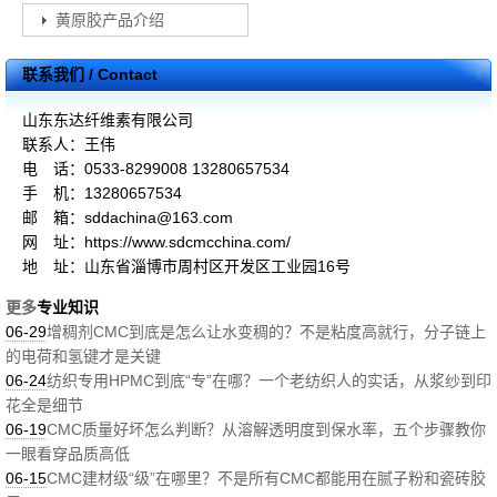
黄原胶产品介绍
联系我们 / Contact
山东东达纤维素有限公司
联系人：王伟
电 话：0533-8299008 13280657534
手 机：13280657534
邮 箱：sddachina@163.com
网 址：https://www.sdcmcchina.com/
地 址：山东省淄博市周村区开发区工业园16号
更多
专业知识
06-29
增稠剂CMC到底是怎么让水变稠的？不是粘度高就行，分子链上
的电荷和氢键才是关键
06-24
纺织专用HPMC到底“专”在哪？一个老纺织人的实话，从浆纱到印
花全是细节
06-19
CMC质量好坏怎么判断？从溶解透明度到保水率，五个步骤教你
一眼看穿品质高低
06-15
CMC建材级“级”在哪里？不是所有CMC都能用在腻子粉和瓷砖胶