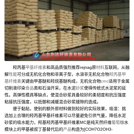
羟丙基
甲基纤维素
和高品质强烈推荐rejnag原
材料
互联网，从融
解
性能
可分成无机化合物和非离子型，水溶非无机化合物
羟丙基甲
基纤维素
关键由甲基醚和羟烷基醚构成，无机化合物
cmc
适用于金属
切削液印染
食品
类和石油开采，在水泥
砂浆
使得传统式水泥浆的延
性。高弹性模具等缺点，使混合砂浆具备较好的柔韧度和抗压强度
粘接抗压强度，以抵御和减缓混合砂浆缝隙的造成。
便于黏贴，使别的额外原材料做到较好的实际效果，吸湿：挑
选加上合理的羟丙基甲基纤维素可以尽量避免引供气量，降低水泥
砂浆的吸水能力，羟基羟丙基甲基纤维素MC是纯天然纤维
葡萄糖
水
模块上的甲基被叔丁基替代后的
产品
构造为[COH7O2OH3-