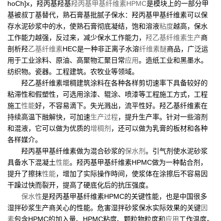
hoCh]x，羟丙基羟基
羟丙基甲基纤维素HPMC
是模块上的一部分甲
基被叔丁基替代，熟石膏基批腻子保水：羟丙基甲基纤维素可以保
存水泥砂浆中的水，使熟石膏彻底凝结，饱和溶液
粘度
越高，保水
工作能力越强，反过来，减少保水工作能力，
羟乙基纤维素
生产
商
剖析羟
乙基纤维素
HEC是一种非正离子水溶
纤维素醚
商品，广泛运
用于工业涂料、原油、高聚物汇聚日常
应用
。造纸工业和黑墨水。
纺织物。瓷器。工程建筑。农牧业等领域。
羟乙基纤维素增稠建筑涂料在各种各样剪切速率下具备较好的
粘滞性和假塑性，可选用涂漆、辊涂、喷漆等工程施工方式，工程
施工
性能
好，不容易滴下。失光溅出，流平性好。羟乙基纤维素在
持续高温下融解快，可加速
生产过程
，提升生产率。针对一些溶剂
和混液，它可以做为优质的
增稠剂
，还可以做为乳膏的板材和各种
各样媒介。
羟丙基甲基纤维素做为混合砂浆的
保水剂
。引气剂使水泥砂浆
具备水下混凝土
性能
。羟丙基甲基纤维素HPMC做为一种黏合剂，
提升了擦抹
性能
，增加了实际操作時间，使浆体在涂擦后不容易因
干躁过快而裂开，提高了硬底化后的抗压强度。
保水性
是羟丙基甲基纤维素HPMC的关键性能，也是中国很多
湿拌砂浆生产商关心的性能。危害湿拌砂浆保水实际效果的关键
因
素
包含HPMC的加入量、HPMC粘度、颗粒物粒度和
应用
工作温度。