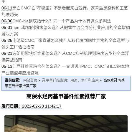
里
06-11
高白CMC“白”在哪里？不是看起来白就行，这背后是原料和工艺
的硬功夫
06-06
CMC-Na到底指什么？同一个产品为什么有这么多叫法
05-31
hpmc增稠剂粉末怎么选？从假塑性流变到分行业应用的全套增稠
解决方案
05-25
电池级CMC厂家直销怎么找？从取代度到磁性异物的全套选型与
源头工厂验证指南
05-21
选矿用絮状纤维素怎么选？从CMC抑制机理到粘度选型的全套浮
选实战指南
05-13
江西纤维素粘合剂怎么选？一文讲透HPMC、CMC与HEC的本地
产业选型与应用避坑
当前位置：
网站首页
>
羧甲基纤维素钠：用途、生产和应用
> 高保水羟丙基
甲基纤维素推荐厂家
高保水羟丙基甲基纤维素推荐厂家
发布日期：
2022-02-28 11:42:17