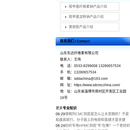
羧甲基纤维素钠产品介绍
羧甲基淀粉钠产品介绍
黄原胶产品介绍
联系我们 / Contact
山东东达纤维素有限公司
联系人：王伟
电 话：0533-8299008 13280657534
手 机：13280657534
邮 箱：sddachina@163.com
网 址：https://www.sdcmcchina.com/
地 址：山东省淄博市周村区开发区工业园
16号
更多
专业知识
06-29
增稠剂CMC到底是怎么让水变稠的？不是
粘度高就行，分子链上的电荷和氢键才是关键
06-24
纺织专用HPMC到底“专”在哪？一个老纺织