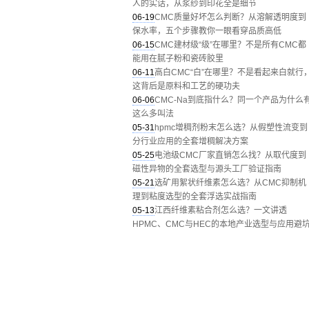
人的实话，从浆纱到印花全是细节
06-19
CMC质量好坏怎么判断？从溶解透明度到
保水率，五个步骤教你一眼看穿品质高低
06-15
CMC建材级“级”在哪里？不是所有CMC都
能用在腻子粉和瓷砖胶里
06-11
高白CMC“白”在哪里？不是看起来白就行
这背后是原料和工艺的硬功夫
06-06
CMC-Na到底指什么？同一个产品为什么
这么多叫法
05-31
hpmc增稠剂粉末怎么选？从假塑性流变到
分行业应用的全套增稠解决方案
05-25
电池级CMC厂家直销怎么找？从取代度到
磁性异物的全套选型与源头工厂验证指南
05-21
选矿用絮状纤维素怎么选？从CMC抑制机
理到粘度选型的全套浮选实战指南
05-13
江西纤维素粘合剂怎么选？一文讲透
HPMC、CMC与HEC的本地产业选型与应用避