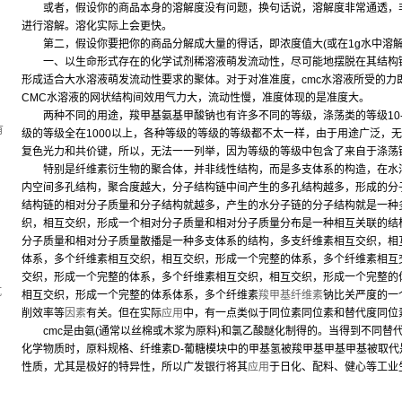
或者，假设你的商品本身的溶解度没有问题，换句话说，溶解度非常通透，非
进行溶解。溶化实际上会更快。
第二，假设你要把你的商品分解成大量的得话，即浓度值大(或在1g水中溶解
一、以生命形式存在的化学试剂稀溶液萌发流动性，尽可能地摆脱在其结构链
形成适合大水溶液萌发流动性要求的聚体。对于对准准度，cmc水溶液所受的力
，
CMC水溶液的网状结构间效用气力大，流动性慢，准度体现的是准度大。
两种不同的用途，羧甲基氨基甲酸钠也有许多不同的等级，涤荡类的等级10-70(
有
级的等级全在1000以上，各种等级的等级的等级都不太一样，由于用途广泛，
复色光力和共价键，所以，无法一一列举，因为等级的等级中包含了来自于涤荡
特别是纤维素衍生物的聚合体，并非线性结构，而是多支体系的构造，在水溶
内空间多孔结构，聚合度越大，分子结构链中间产生的多孔结构越多，形成的分
结构链的相对分子质量和分子结构就越多，产生的水分子链的分子结构就是一种
织，相互交织，形成一个相对分子质量和相对分子质量分布是一种相互关联的结
分子质量和相对分子质量散播是一种多支体系的结构，多支纤维素相互交织，相
体系，多个纤维素相互交织，相互交织，形成一个完整的体系，多个纤维素相互
交织，形成一个完整的体系，多个纤维素相互交织，相互交织，形成一个完整的
坑
相互交织，形成一个完整的体系体系，多个纤维素
羧甲基纤维素
钠比关严度的一
削效率等
因素
有关。但在实际
应用
中，有一点类似于同位素同位素和替代度同位
cmc是由氨(通常以丝棉或木浆为原料)和氯乙酸醚化制得的。当得到不同替
化学物质时，原料规格、纤维素D-葡糖模块中的甲基氢被羧甲基甲基甲基被取
性质，尤其是极好的特异性，所以广发银行将其
应用
于日化、配料、健心等工业