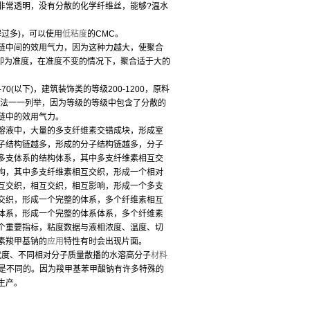
常透明，没有分散的化学纤维丝，能够?温水
过多)，可以使用
低粘度
的CMC。
中间的效用气力，因为这种力越大，使聚合
即为准度，在准度不变的情况下，聚合适于大的
以下)，建筑装饰类的等级200-1200，原料
无法一一列举，因为等级的等级中包含了分散的
链中的效用气力。
液中，大量的多支纤维素交错成块，形成室
子结构链越多，形成的分子结构链越多，分子
多支体系的结构体系，其中多支纤维素相互交
构，其中多支纤维素相互交织，形成一个相对
互交织，相互交织，相互影响，形成一个多支
交织，形成一个完整的体系，多个纤维素相互
体系，形成一个完整的体系体系，多个纤维素
个重要指标，粘度数据与液相浓度、温度、切
素羧甲基钠的
应用
特性有时会出现片面。
代度、不同相对分子质量散播的水溶高分子
材料
代是不同的。因为羧甲基苯甲酸钠有许多特殊的
生产。