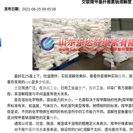
交联羧甲基纤维素钠溶解度
发布日期：
2021-06-25 09:45:06
最好在25度上下，控温搅拌，实际溶解效果好，看看你是哪种实际
应用
，我
看你常用的
cmc
是多少
粘度
。
主要
用途广泛，在
食品工业
、日用工业品
生产
、
医药
工业、印染厂等方面都
程，其溶解程度与中间温度有很大关系。
是否溶出化学物质，溶出能力的大小，一方面取决于羧甲酸钠的性质(羧甲酸
界标准有关，如温度，气体压力，有机溶剂类型等等。按照相同的标准，羧甲基
就是说，不同的化学物质在相同的有机溶剂中的工作能力不同。溶解性是衡量化
是对羧甲基钠溶解性的定量
分析
。
通常以可溶、可溶、微溶、难溶或不溶等的粗略定义来表示。羧甲纤维素钠
对于羧
甲基纤维素
本身来说，假设你的CMC溶解不太好，透光度也不高，你