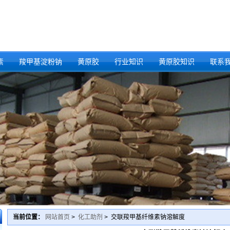
素
羧甲基淀粉钠
黄原胶
行业知识
黄原胶知识
联系
当前位置：
网站首页
>
化工助剂
> 交联羧甲基纤维素钠溶解度