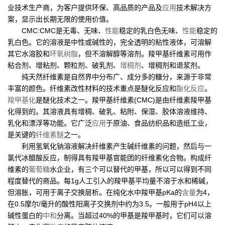
业技术生产商，为客户提供环保、高品质的产品及
应用
技术解决方
案，显示出长期无限的使用价值。
CMC:CMC是无毒、无味、
性能
稳定的乳白色无味、
性能
稳定的
乳白色。它的溶液是中性或碱性的，完全透明的粘性液体，可溶解
其它水溶胶和
环氧树脂
，但不溶解醇等溶剂。羧甲基纤维素可用作
粘合剂、增粘剂、颗粒剂、破乳剂、
增稠剂
、增稠剂和退浆剂。
纯天然纤维素是自然界中分布广、成分多的糖分，来源于非常
丰富的颜色。纤维素改性材料的技术重点是醚化反应和
酯化反应
。
羧甲基化
是醚化技术之一。羧甲基纤维素(CMC)是由纤维素羧甲基
化得到的。其溶液具有增稠、破乳、粘附、保湿、胶体溶液维持、
乳化和漂浮等功能。它广泛
应用
于原油、食品纺织品和造纸工业，
是关键的
纤维素醚
之一。
利用氢氧化钠溶液解决纤维素产生碱纤维素的问题，然后与一
氯代冰醋酸反应，制得具有羧甲基官能团的纤维素化合物。构成纤
维素的
葡萄糖
水企业，有三个可以替代的甲基，所以可以得到不同
程度替代的商品。每1g人工引入的羧甲基平均量不溶于水和稀碱，
但溶胀，可用于离子交换层析。在纯化水中羧甲基pKa的
含量
为4，
在0.5摩尔/毫升的酸性阳离子交换剂中约为3.5。一般用于pH4以上
碱性蛋白的
中和
分离。当超过40%的甲基是羧甲基时，它们可以溶