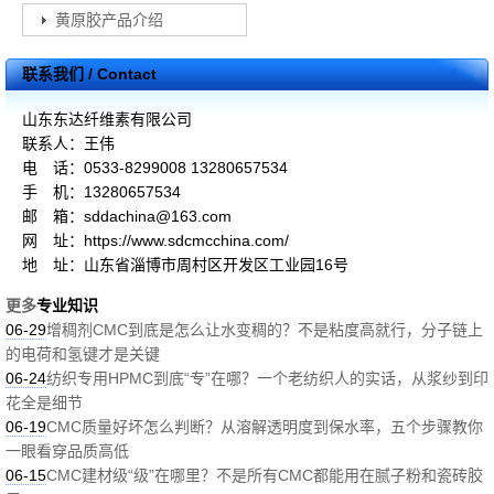
黄原胶产品介绍
联系我们 / Contact
山东东达纤维素有限公司
联系人：王伟
电 话：0533-8299008 13280657534
手 机：13280657534
邮 箱：sddachina@163.com
网 址：https://www.sdcmcchina.com/
地 址：山东省淄博市周村区开发区工业园16号
更多
专业知识
06-29
增稠剂CMC到底是怎么让水变稠的？不是粘度高就行，分子链上
的电荷和氢键才是关键
06-24
纺织专用HPMC到底“专”在哪？一个老纺织人的实话，从浆纱到印
花全是细节
06-19
CMC质量好坏怎么判断？从溶解透明度到保水率，五个步骤教你
一眼看穿品质高低
06-15
CMC建材级“级”在哪里？不是所有CMC都能用在腻子粉和瓷砖胶