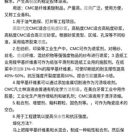
解水，产生高
粘度
的稳定胶体溶液。
用途：CMC是纤维素醚制品，产量高，
应用
广泛，使用方便，
又称工业香料。
1.用于油气勘探、打井等工程项目。
高取代度
CMC适合
低粘度
砂浆
，高粘度CMC适合高粘度砂浆，
高粘度CMC适合高
密度
砂浆。根据砂浆类型、区域、孔深等不同标
准，采用临界胶束
浓度
。
2.在纺织、印染等工业生产中，CMC可作为退浆剂，对棉纱、
丝毛、
合成
纤维、混纺织物等强强度物品的纱布进行退浆；3.造纸工
业用羧甲基纤维素可作为纸张平滑剂和造纸工业用的施胶剂。在纸
桨中
添加
0.1%~0.3%的羧甲基纤维素，可使印刷纸的耐支撑性提高
40%~50%，抗压强度开裂度提高50%，捏合
性能
提高4~5倍。
4.羧甲基纤维素可以通过添加金属切削液作为污渍吸收剂。
CMC凡士林溶液由普通有机化学
方法
制备
，在美白牙膏工业中用作
胶基；工业化生产用作增粘剂和破乳剂；CMC溶液用于漂浮浓缩。
5.粘合剂、增塑剂、釉料颗粒、固色剂等。，可作为陶瓷技术的
空白。
6.用于工程建筑以提高
保水性
和抗压强度。
熔化方法?:
马上把羧甲基纤维素和水混合，制成一种粘性粘合剂，然后保