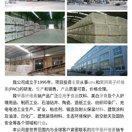
我公司成立于1995年，项目投资
主要
从事
cmc
和
聚阴离子纤维
素
(PAC)的研发、
生产
和销售，
产品
质量可靠，价格合理。
羧
甲基纤维素
钠产品广泛
应用
于
食品
饮料、美白
牙膏
及个人护
理用品、制药工业、石油钻井、陶瓷、造纸工业、纺织印染厂、充
电电池工业生产、矿业、粘合剂、锻造及耐火保温
材料
、建筑涂料
及油漆、日化厂、建筑装饰材料、生态环境保护、航空航天及国防
安全等各个领域和
行业
。
本公司是世界范围内与全球客户紧密联系的
羧甲基纤维素
钠专