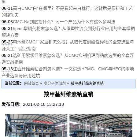
里
06-11
高白CMC“白”在哪里？不是看起来白就行，这背后是原料和工艺
的硬功夫
06-06
CMC-Na到底指什么？同一个产品为什么有这么多叫法
05-31
hpmc增稠剂粉末怎么选？从假塑性流变到分行业应用的全套增稠
解决方案
05-25
电池级CMC厂家直销怎么找？从取代度到磁性异物的全套选型与
源头工厂验证指南
05-21
选矿用絮状纤维素怎么选？从CMC抑制机理到粘度选型的全套浮
选实战指南
05-13
江西纤维素粘合剂怎么选？一文讲透HPMC、CMC与HEC的本地
产业选型与应用避坑
当前位置：
网站首页
>
高分子添加剂
> 羧甲基纤维素钠直销
羧甲基纤维素钠直销
发布日期：
2021-02-18 13:27:13