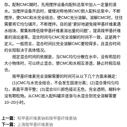
存。配制CMC糊时，先用搅拌设备向配料总泵中加入一定量的清
水。当搅拌设备开启时，缓慢对称地将CMC倒入配料总泵中，不断
搅拌，使CMC和水完全结合，使CMC充分溶解。溶解CMC时，往往
需要将它均匀铺开，不断搅拌。目的是“更好地避免羧甲基纤维素遇
水结块、聚集和降低羧甲基纤维素溶出量的问题”，提高羧甲基纤维
素的溶出速率。混合时间与CMC完全溶解的时间不一致，这是两个
定义。一般而言，混合时间比完全溶解CMC要短得多，且混合时间
的长短取决于具体情况。
规定混合时间的依据是，当CMC均匀分散在水中，没有明显的
大小物体时，可以终止混合，使CMC和水相互渗透，静止时相互结
合。
羧甲基纤维素完全溶解需要的时间可从以下几个方面来确定：
(1)CMC与水完全结合，不会发生固液分离；(2)混合膏均匀均
匀，表面平滑平整；(3)混合
糊料
颜色接近无色，完全透明，糊料中
没有颗粒物。从CMC放入配料罐并逐渐与水混合到完全溶解需要
10~20小时。
上一篇：
羟甲基纤维素钠和羧甲基纤维素钠
下一篇：
上海羧甲基纤维素钠