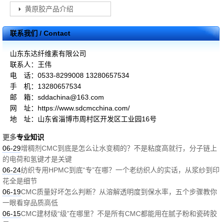
黄原胶产品介绍
联系我们 / Contact
山东东达纤维素有限公司
联系人：王伟
电 话：0533-8299008 13280657534
手 机：13280657534
邮 箱：sddachina@163.com
网 址：https://www.sdcmcchina.com/
地 址：山东省淄博市周村区开发区工业园16号
更多
专业知识
06-29
增稠剂CMC到底是怎么让水变稠的？不是粘度高就行，分子链上
的电荷和氢键才是关键
06-24
纺织专用HPMC到底“专”在哪？一个老纺织人的实话，从浆纱到印
花全是细节
06-19
CMC质量好坏怎么判断？从溶解透明度到保水率，五个步骤教你
一眼看穿品质高低
06-15
CMC建材级“级”在哪里？不是所有CMC都能用在腻子粉和瓷砖胶