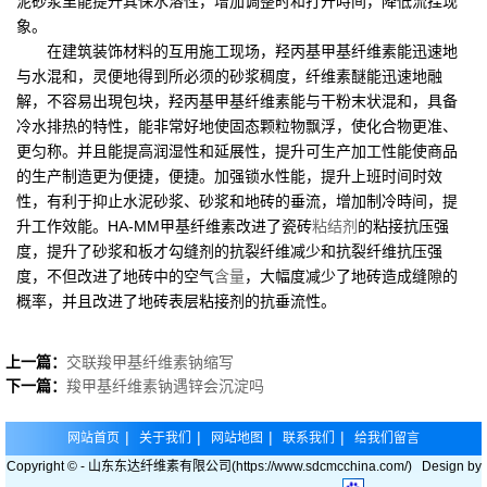
泥砂浆里能提升其保水溶性，增加调整时和打开時间，降低流挂现
象。
在建筑装饰材料的互用施工现场，羟丙基甲基纤维素能迅速地
与水混和，灵便地得到所必须的砂浆稠度，纤维素醚能迅速地融
解，不容易出現包块，羟丙基甲基纤维素能与干粉末状混和，具备
冷水排热的特性，能非常好地使固态颗粒物飘浮，使化合物更准、
更匀称。并且能提高润湿性和延展性，提升可生产加工性能使商品
的生产制造更为便捷，便捷。加强锁水性能，提升上班时间时效
性，有利于抑止水泥砂浆、砂浆和地砖的垂流，增加制冷時间，提
升工作效能。HA-MM甲基纤维素改进了瓷砖
粘结剂
的粘接抗压强
度，提升了砂浆和板才勾缝剂的抗裂纤维减少和抗裂纤维抗压强
度，不但改进了地砖中的空气
含量
，大幅度减少了地砖造成缝隙的
概率，并且改进了地砖表层粘接剂的抗垂流性。
上一篇：
交联羧甲基纤维素钠缩写
下一篇：
羧甲基纤维素钠遇锌会沉淀吗
|
|
|
|
网站首页
关于我们
网站地图
联系我们
给我们留言
Copyright © - 山东东达纤维素有限公司(https://www.sdcmcchina.com/) Design by