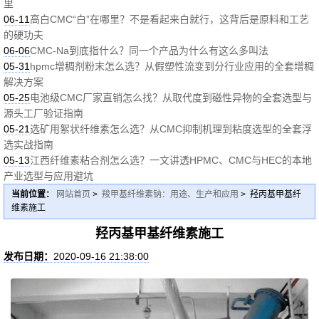
里
06-11
高白CMC“白”在哪里？不是看起来白就行，这背后是原料和工艺
的硬功夫
06-06
CMC-Na到底指什么？同一个产品为什么有这么多叫法
05-31
hpmc增稠剂粉末怎么选？从假塑性流变到分行业应用的全套增稠
解决方案
05-25
电池级CMC厂家直销怎么找？从取代度到磁性异物的全套选型与
源头工厂验证指南
05-21
选矿用絮状纤维素怎么选？从CMC抑制机理到粘度选型的全套浮
选实战指南
05-13
江西纤维素粘合剂怎么选？一文讲透HPMC、CMC与HEC的本地
产业选型与应用避坑
当前位置：
网站首页
>
羧甲基纤维素钠：用途、生产和应用
> 羟丙基甲基纤
维素施工
羟丙基甲基纤维素施工
发布日期：
2020-09-16 21:38:00