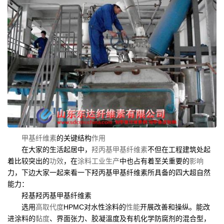
甲基纤维素
的关键结构
作用
在大家的生活起居中，
羟丙基甲基纤维素
不但在工程建筑处起
着比较突出的
功效
，在
涂料工业
生产
中也占有着至关重要的
影响
力，下边大家一起来看一下羟丙基甲基纤维素所具备的四大超自然
能力：
羟基羟丙基甲基纤维素
选用
高取代度
HPMC对水性涂料的
性能
开展改善和操纵。能改
进涂料的
黏度
、界面张力、胶凝溫度及有机化学防腐剂的混合型，