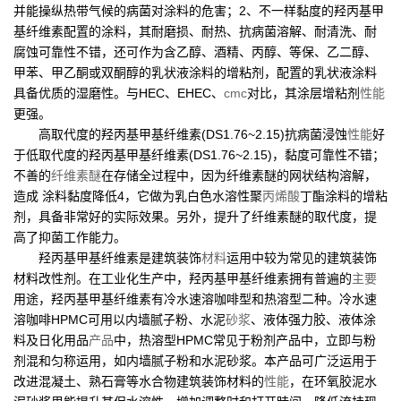
并能操纵热带气候的病菌对涂料的危害；2、不一样黏度的羟丙基甲
基纤维素配置的涂料，其耐磨损、耐热、抗病菌溶解、耐清洗、耐
腐蚀可靠性不错，还可作为含乙醇、酒精、丙醇、等保、乙二醇、
甲苯、甲乙酮或双酮醇的乳状液涂料的增粘剂，配置的乳状液涂料
具备优质的湿磨性。与HEC、EHEC、
cmc
对比，其涂层增粘剂
性能
更强。
高取代度的羟丙基甲基纤维素(DS1.76~2.15)抗病菌浸蚀
性能
好
于低取代度的羟丙基甲基纤维素(DS1.76~2.15)，黏度可靠性不错；
不善的
纤维素醚
在存储全过程中，因为纤维素醚的网状结构溶解，
造成 涂料黏度降低4，它做为乳白色水溶性聚
丙烯酸
丁酯涂料的增粘
剂，具备非常好的实际效果。另外，提升了纤维素醚的取代度，提
高了抑菌工作能力。
羟丙基甲基纤维素是建筑装饰
材料
运用中较为常见的建筑装饰
材料改性剂。在工业化生产中，羟丙基甲基纤维素拥有普遍的
主要
用途，羟丙基甲基纤维素有冷水速溶咖啡型和热溶型二种。冷水速
溶咖啡HPMC可用以内墙腻子粉、水泥
砂浆
、液体强力胶、液体涂
料及日化用品
产品
中，热溶型HPMC常见于粉剂产品中，立即与粉
剂混和匀称运用，如内墙腻子粉和水泥砂浆。本产品可广泛运用于
改进混凝土、熟石膏等水合物建筑装饰材料的
性能
，在环氧胶泥水