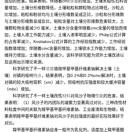
运动的危害。结果表明，伴随着cmc
含量
的增加，土壤水稳性石料含
量增加，土壤分形维数降低，土壤粘粒和颗粒物占比降低，沙粒占
比增加，粘粒和粉状均与土壤分形维数呈成正比，沙粒和分形维数
与土壤分形维数呈成反比，粘粒含量对土壤分形维数危害较大，土
壤颗粒物含量减少0.毫米，土壤水分含量伴随着cmc含量的增加而增
加，土壤入渗工作能力减少，土壤入渗率明显减少，Philip公式计算
的占有率减少，Kostiakov公式计算的工作经验指数减少，工作经验
指数值增加；伴随着cmc含量的增加，土壤锁水工作能力增加，土壤
维持力增加，土壤水分含量减少。该科学研究能为郊外土壤改进以
及运用出示理论来源。
科学研究了不一样
浓度
值羧甲基甲基纤维素钠解决土壤（土
壤）对磷的吸咐
特点
，结果表明，当0.1%和0.2%cmc解决时，土壤
对磷的较大吸咐容积（xm）减少，但吸咐抗压强度和较大缓冲容量
（mbc）增加。
科学研究了不一样土壤改性
材料
对风沙子物理
性能
的危害，结
果表明：（1）风沙子的内团队的凝聚力显著高过对比，三种改性材
料粒度中间的关联为羧甲基甲基纤维素钠、工业废渣和生物碳，结
果表明羧甲基甲基纤维素钠对风沙子抗拉强度的最好实际效果好于
对比。
羧甲基甲基纤维素钠自身一般作为乳化剂，适度加上羧甲基醋