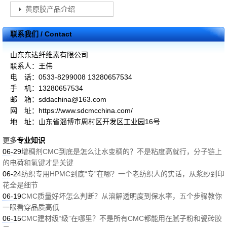
黄原胶产品介绍
联系我们 / Contact
山东东达纤维素有限公司
联系人：王伟
电 话：0533-8299008 13280657534
手 机：13280657534
邮 箱：sddachina@163.com
网 址：https://www.sdcmcchina.com/
地 址：山东省淄博市周村区开发区工业园16号
更多
专业知识
06-29
增稠剂CMC到底是怎么让水变稠的？不是粘度高就行，分子链上
的电荷和氢键才是关键
06-24
纺织专用HPMC到底“专”在哪？一个老纺织人的实话，从浆纱到印
花全是细节
06-19
CMC质量好坏怎么判断？从溶解透明度到保水率，五个步骤教你
一眼看穿品质高低
06-15
CMC建材级“级”在哪里？不是所有CMC都能用在腻子粉和瓷砖胶