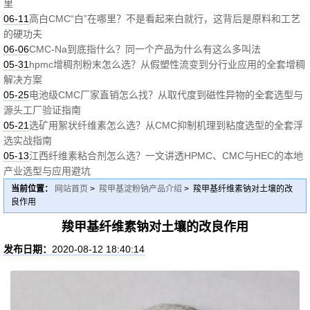
里
06-11
高白CMC“白”在哪里？不是看起来白就行，这背后是原料和工艺
的硬功夫
06-06
CMC-Na到底指什么？同一个产品为什么有这么多叫法
05-31
hpmc增稠剂粉末怎么选？从假塑性流变到分行业应用的全套增稠
解决方案
05-25
电池级CMC厂家直销怎么找？从取代度到磁性异物的全套选型与
源头工厂验证指南
05-21
选矿用絮状纤维素怎么选？从CMC抑制机理到粘度选型的全套浮
选实战指南
05-13
江西纤维素粘合剂怎么选？一文讲透HPMC、CMC与HEC的本地
产业选型与应用避坑
当前位置：
网站首页
>
羧甲基淀粉钠产品介绍
> 羧甲基纤维素钠对土壤的改
良作用
羧甲基纤维素钠对土壤的改良作用
发布日期：
2020-08-12 18:40:14