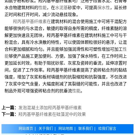
如腻子粉和砂浆。羟丙基甲基纤维素可广泛用于改善水泥、石膏等
水合物建筑材料的
性能
，在
水泥基
砂浆中，可提高
保水性
，延长修
正时间和打开时间，减少流动悬挂现象。
羟丙基甲基纤维素在
建筑材料的混合使用施工中可将干混配方
能够很快的与水混合，敏捷的取得自身所需的稠度，纤维素醚的溶
解更加快速且无团块，羟丙基甲基纤维素在建筑材料施工中可与干
粉混合，具有冷水涣散的特性，可以使固体颗粒很好的悬浮，让混
合料更加细腻和均匀。并且能够加强润滑性和可塑性增加可加工
性
能
够使产品施工更加便利、方便。加强了保水特性，在工作时间上
更加延长时效，有助于阻扰砂浆、灰浆及瓷砖的垂流，延伸凉置时
间，促进了工作效率。羟丙基甲基纤维素提高了瓷砖粘合剂的黏结
强度，增加了灰浆和板材填缝剂的抗裂缩短和抗裂强度，不仅改进
了灰浆中空气含量，大幅度削减了其裂缝的可能性，并且也改进了
制品外观可增强瓷砖粘合剂的抗垂流
性能
。
上一篇：
发泡混凝土添加羟丙基甲基纤维素
下一篇：
羟丙基甲基纤维素在硅藻泥中的效果
|
|
|
|
网站首页
关于我们
网站地图
联系我们
给我们留言