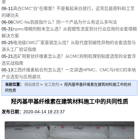
里
06-11
高白CMC“白”在哪里？不是看起来白就行，这背后是原料和工艺
的硬功夫
06-06
CMC-Na到底指什么？同一个产品为什么有这么多叫法
05-31
hpmc增稠剂粉末怎么选？从假塑性流变到分行业应用的全套增稠
解决方案
05-25
电池级CMC厂家直销怎么找？从取代度到磁性异物的全套选型与
源头工厂验证指南
05-21
选矿用絮状纤维素怎么选？从CMC抑制机理到粘度选型的全套浮
选实战指南
05-13
江西纤维素粘合剂怎么选？一文讲透HPMC、CMC与HEC的本地
产业选型与应用避坑
当前位置：
网站首页
>
化工助剂
> 羟丙基甲基纤维素在建筑材料施工中的共
同性质
羟丙基甲基纤维素在建筑材料施工中的共同性质
发布日期：
2020-04-14 18:23:37