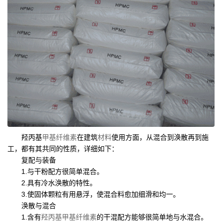
羟丙基
甲基纤维素
在建筑
材料
使用方面，从混合到涣散再到施
工，都有其共同的性质，详细如下：
复配与装备
1.与干粉配方很简单混合。
2.具有冷水涣散的特性。
3.使固体颗粒有用悬浮，使混合料愈加细滑和均一。
涣散与混合
1.含有
羟丙基甲基纤维素
的干混配方能够很简单地与水混合。