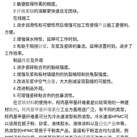
2.敏捷取得所需的稠度。
3.
纤维素醚
的溶解更快速且无团块。
在线施工
1.进步润滑性和可塑性然后增强可加工性使得
产品
施工更便利、
方便。
2.增强保水特性，延伸可工作时刻。
3.有助于阻挠
砂浆
、灰浆及瓷砖的垂流。延伸凉置时刻，进步了
工作效率。
制品
性能
及外观
1.进步瓷砖粘合剂的黏结强度。
2.增强灰浆和板材填缝剂的抗裂缩短和抗龟裂强度。
3.改进灰浆中空气
含量
，大大削减呈现裂缝的可能性。
4.改进制品外观。
5.可增强瓷砖粘合剂的抗垂流性。
在
建筑材料
的使用中，羟丙基甲基纤维素是比较常用的一种建
材
助剂
。
羟丙基甲基纤维素在
工业方面用途广泛，有不同的类型，
羟丙基甲基纤维素可分为冷水速溶型和热溶型。冷水速溶HPMC可
以适用在腻子粉、砂浆、液体胶水、液体涂料以及
日化产品
中等，
热溶型的HPMC常用于干粉类产品，直接和干粉混合均匀适用，例