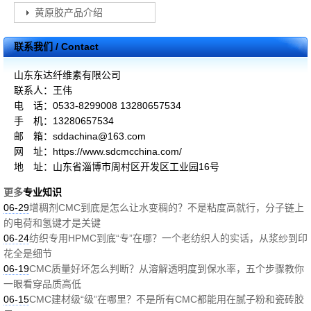
黄原胶产品介绍
联系我们 / Contact
山东东达纤维素有限公司
联系人：王伟
电 话：0533-8299008 13280657534
手 机：13280657534
邮 箱：sddachina@163.com
网 址：https://www.sdcmcchina.com/
地 址：山东省淄博市周村区开发区工业园16号
更多
专业知识
06-29
增稠剂CMC到底是怎么让水变稠的？不是粘度高就行，分子链上
的电荷和氢键才是关键
06-24
纺织专用HPMC到底“专”在哪？一个老纺织人的实话，从浆纱到印
花全是细节
06-19
CMC质量好坏怎么判断？从溶解透明度到保水率，五个步骤教你
一眼看穿品质高低
06-15
CMC建材级“级”在哪里？不是所有CMC都能用在腻子粉和瓷砖胶