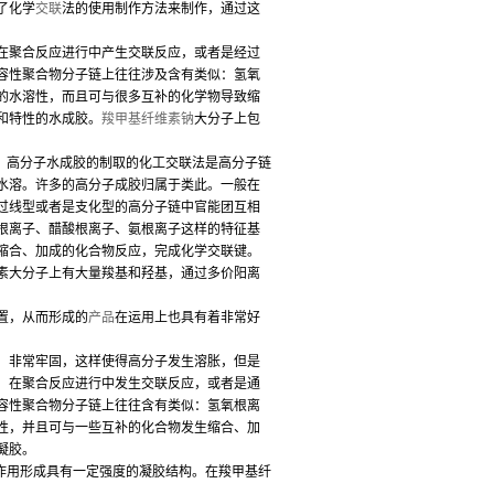
了化学
交联
法的使用制作方法来制作，通过这
聚合反应进行中产生交联反应，或者是经过
容性聚合物分子链上往往涉及含有类似：氢氧
的水溶性，而且可与很多互补的化学物导致缩
和特性的水成胶。
羧甲基纤维素钠
大分子上包
。高分子水成胶的制取的化工交联法是高分子链
水溶。许多的高分子成胶归属于类此。一般在
过线型或者是支化型的高分子链中官能团互相
根离子、醋酸根离子、氨根离子这样的特征基
缩合、加成的化合物反应，完成化学交联键。
素大分子上有大量羧基和羟基，通过多价阳离
置，从而形成的
产品
在运用上也具有着非常好
非常牢固，这样使得高分子发生溶胀，但是
，在聚合反应进行中发生交联反应，或者是通
容性聚合物分子链上往往含有类似：氢氧根离
性，并且可与一些互补的化合物发生缩合、加
凝胶。
作用形成具有一定强度的凝胶结构。在羧甲基纤