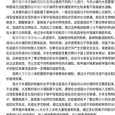
羧
甲基纤维素
钠的
凝胶
制备
可以使用不同的
方法
进行，今天小编为大家整理
种使用方法配置的
羧甲基纤维素
钠所形成的凝胶将坏比较来看不容易被水溶解。
大多数的高分子成胶属于那种这样。一般在形成高分子的时候倒入交联剂，在
线型或者是支化型的高分子链中官能团互相反应完成共价交联键。相当多生物相
根离子、醋酸根离子、氨根离子这样的特性极性。这些基团给予了聚合物非常好
，
合、加成的化合物反应，完成化工交联键。通过这种基团能够
合成
不相同的构造
含大量
羧基
和羟基，经过多价阳离子的配位
作用
形成具有些许强度的凝胶布局。
有
在
羧甲基纤维素钠cmc
的溶液中，加被把持释放的物质，能够制备成胶制剂
段间以共价键的样式教练起来，特别牢固，这样使得高分子导致溶胀，但是不易
形成高分子的时刻倒入交联剂，在聚合反应进行中产生交联化合反应，或者是经
化合反应形成共价交联键。许多生物相容性聚合物分子链上经常含有类似：氢氧
团。这种极性给予了聚合物很好的水中溶解性，而且可与很多互补的化学物导致
经过这类极性，可以合成不同布局和特性的水凝胶。羧甲基纤维素钠羧甲基纤维
子的配位效果完成具有一定硬度的成胶构造。
使用
化学交联法
来配置羧甲基纤维素钠的凝胶，通过分子的形式进行组合配
的使用效果。
坑
高分子水凝胶的制备的化学交联法是高分子链段间以共价键的形式教练起来，
不会溶解。大多数的高分子凝胶属于这样。通常在合成高分子的时候加入交联剂
过线型或者是支化型的高分子链中官能团互相反应形成共价交联键。许多生物相
子、醋酸根离子、氨根离子这样的功能基团。这些基团给予了聚合物
良好
的水溶
成的化学反应，形成化学交联键。通过这些基团，可以合成不同结构和特性的水
羧甲基纤维素钠
cmc
大分子上含有大量羧基和羟基，通过多价阳离子的配位