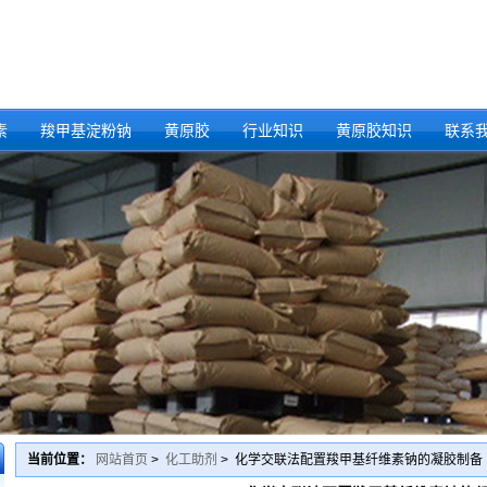
素
羧甲基淀粉钠
黄原胶
行业知识
黄原胶知识
联系
当前位置：
网站首页
>
化工助剂
> 化学交联法配置羧甲基纤维素钠的凝胶制备