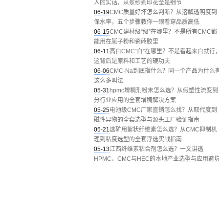
人的实话，从浆纱到印花全是细节
06-19
CMC质量好坏怎么判断？从溶解透明度到
保水率，五个步骤教你一眼看穿品质高低
06-15
CMC建材级“级”在哪里？不是所有CMC都
能用在腻子粉和瓷砖胶里
06-11
高白CMC“白”在哪里？不是看起来白就行
这背后是原料和工艺的硬功夫
06-06
CMC-Na到底指什么？同一个产品为什么
这么多叫法
05-31
hpmc增稠剂粉末怎么选？从假塑性流变到
分行业应用的全套增稠解决方案
05-25
电池级CMC厂家直销怎么找？从取代度到
磁性异物的全套选型与源头工厂验证指南
05-21
选矿用絮状纤维素怎么选？从CMC抑制机
理到粘度选型的全套浮选实战指南
05-13
江西纤维素粘合剂怎么选？一文讲透
HPMC、CMC与HEC的本地产业选型与应用避