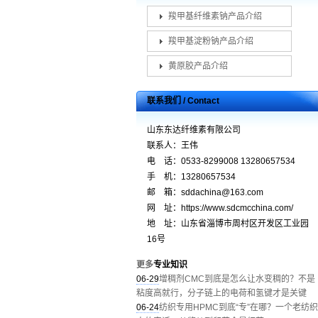
羧甲基纤维素钠产品介绍
羧甲基淀粉钠产品介绍
黄原胶产品介绍
联系我们 / Contact
山东东达纤维素有限公司
联系人：王伟
电 话：0533-8299008 13280657534
手 机：13280657534
邮 箱：sddachina@163.com
网 址：https://www.sdcmcchina.com/
地 址：山东省淄博市周村区开发区工业园
16号
更多
专业知识
06-29
增稠剂CMC到底是怎么让水变稠的？不是
粘度高就行，分子链上的电荷和氢键才是关键
06-24
纺织专用HPMC到底“专”在哪？一个老纺织