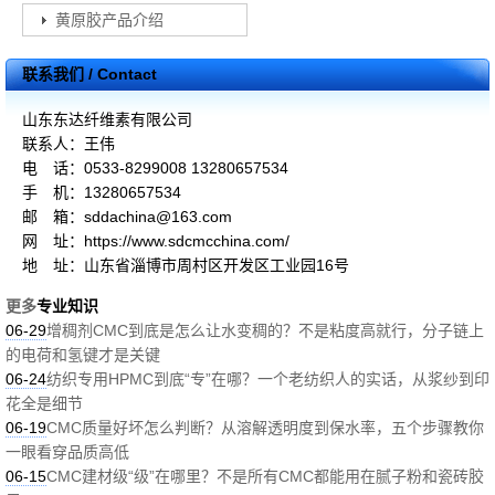
黄原胶产品介绍
联系我们 / Contact
山东东达纤维素有限公司
联系人：王伟
电 话：0533-8299008 13280657534
手 机：13280657534
邮 箱：sddachina@163.com
网 址：https://www.sdcmcchina.com/
地 址：山东省淄博市周村区开发区工业园16号
更多
专业知识
06-29
增稠剂CMC到底是怎么让水变稠的？不是粘度高就行，分子链上
的电荷和氢键才是关键
06-24
纺织专用HPMC到底“专”在哪？一个老纺织人的实话，从浆纱到印
花全是细节
06-19
CMC质量好坏怎么判断？从溶解透明度到保水率，五个步骤教你
一眼看穿品质高低
06-15
CMC建材级“级”在哪里？不是所有CMC都能用在腻子粉和瓷砖胶