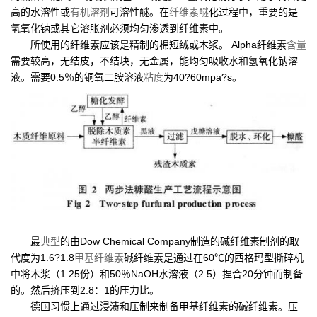
高的水溶性或
有机溶剂
可溶性醚。在
纤维素醚
化过程中，重要的是
氢氧化钠或其它溶胀剂必须均匀渗透到纤维素中。
所使用的纤维素应该是精制的棉短绒或木浆。 Alpha纤维素
含量
需要较高，无结皮，不结块，无金属，能均匀吸收水和氢氧化钠溶
液。需要0.5％的铜氧二胺溶液
粘度
为40?60mpa?s。
最
典型
的由Dow Chemical Company制造的碱纤维素制剂的取
代度为1.6?1.8
甲基纤维素
碱纤维素是通过在60℃的西格玛型撕碎机
中将木浆（1.25份）和50％NaOH水溶液（2.5）捏合20分钟而制备
的。然后挤压到2.8：1的压力比。
德国习惯上通过浸渍和压制来制备甲基纤维素的碱纤维素。压