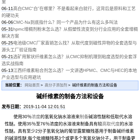
里
06-11
高白CMC“白”在哪里？不是看起来白就行，这背后是原料和工艺
的硬功夫
06-06
CMC-Na到底指什么？同一个产品为什么有这么多叫法
05-31
hpmc增稠剂粉末怎么选？从假塑性流变到分行业应用的全套增稠
解决方案
05-25
电池级CMC厂家直销怎么找？从取代度到磁性异物的全套选型与
源头工厂验证指南
05-21
选矿用絮状纤维素怎么选？从CMC抑制机理到粘度选型的全套浮
选实战指南
05-13
江西纤维素粘合剂怎么选？一文讲透HPMC、CMC与HEC的本地
产业选型与应用避坑
当前位置：
网站首页
>
高分子添加剂
> 碱纤维素的制备方法和设备
碱纤维素的制备方法和设备
发布日期：
2019-11-04 12:01:51
使用30％
浓度
的氢氧化钠水溶液来
制备
碱溶性醚和低取代水溶
性醚。使用35％至76％浓度的水溶液来制备具有较
高取代度
的水溶
性醚。具有至少2分子氢氧化钠的葡甘露聚糖残基用于制备碱纤维素
的碱溶性醚;每个吡喃糖残基3个或更多个氢氧化钠分子，用于制备更