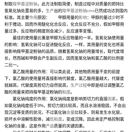
制取
羧甲基淀粉钠
，此方法制取简便，制造过程中对质量的把持比
氢氧化钠处置易的多，
生产
出的
羧甲基淀粉钠cms
已然成功达到国内
标准。其主要
作用
原因： 甲醇用量的
影响
：甲醇的量过少时不
利于搅动，因而作用醚化化合反应，化合反应不充分，假如甲醇用
量过多，反应物的稠度则会减少，反应速率变慢。
最佳的使用量比重是甲醇为反应物量的一半。氢氧化钠使用量
的影响：氢氧化钠可以促进醚化反应，一样，其用量的变化也将直
接影响羧甲基淀粉钠的品质，随着氢氧化钠的用量增长，取代度增
长，然而碱和甲醇会产生副反应，因而氢氧化钠和氯乙酸的比例是
二比一。
氯乙酸用量的作用：可以类此说，其他物质用量不变的前提
下，氯乙酸的使用量将直接影响代替度，氯乙酸用量越大，代替度
就越高，代替度高剪切力自然就高，
生产过程
中即是经过调整氯乙
酸的用量来把持羧甲基淀粉钠的
粘度
。
氯化钠纯度的作用：氯化钠纯度是影响剪切力的直接
因素
，假
如氯化钠纯度低于3%，剪切力就比较高，而且水溶液稳固，不会出
现沉淀等变质的状况，不过氯化钠
含量
比较多，则易发生水化层，
损坏水中溶解性胶体，减
低粘度
，变成沉降。因此肯定严格控制氯
化钠的含量，这是作用
产品
质量的关键因素。