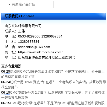
黄原胶产品介绍
联系我们 / Contact
山东东达纤维素有限公司
联系人：王伟
电 话：0533-8299008 13280657534
手 机：13280657534
邮 箱：sddachina@163.com
网 址：https://www.sdcmcchina.com/
地 址：山东省淄博市周村区开发区工业园16号
更多
专业知识
06-29
增稠剂CMC到底是怎么让水变稠的？不是粘度高就行，分子链上
的电荷和氢键才是关键
06-24
纺织专用HPMC到底“专”在哪？一个老纺织人的实话，从浆纱到印
花全是细节
06-19
CMC质量好坏怎么判断？从溶解透明度到保水率，五个步骤教你
一眼看穿品质高低
06-15
CMC建材级“级”在哪里？不是所有CMC都能用在腻子粉和瓷砖胶