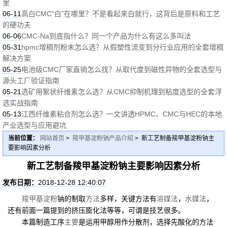
里
06-11
高白CMC“白”在哪里？不是看起来白就行，这背后是原料和工艺
的硬功夫
06-06
CMC-Na到底指什么？同一个产品为什么有这么多叫法
05-31
hpmc增稠剂粉末怎么选？从假塑性流变到分行业应用的全套增稠
解决方案
05-25
电池级CMC厂家直销怎么找？从取代度到磁性异物的全套选型与
源头工厂验证指南
05-21
选矿用絮状纤维素怎么选？从CMC抑制机理到粘度选型的全套浮
选实战指南
05-13
江西纤维素粘合剂怎么选？一文讲透HPMC、CMC与HEC的本地
产业选型与应用避坑
当前位置：
网站首页
>
羧甲基淀粉钠产品介绍
> 新工艺制备羧甲基淀粉钠主
要影响因素分析
新工艺制备羧甲基淀粉钠主要影响因素分析
发布日期：
2018-12-28 12:40:07
羧甲基淀粉
钠的制取
方法
多样，关键方法有
溶媒法
，
水媒法
，
还有前面一篇提到的挤压膨化法等等，可谓是技艺很多。
本篇制造工序
主要
是运用甲醇用作分散剂，选择先酸化的方法