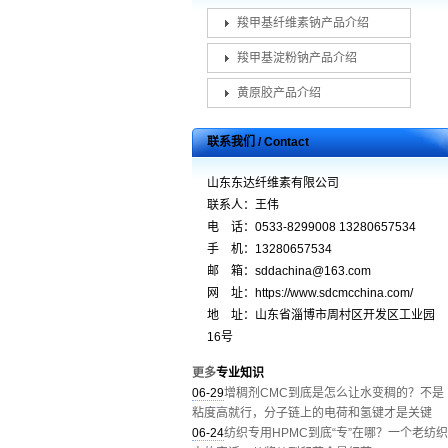
羧甲基纤维素钠产品介绍
羧甲基淀粉钠产品介绍
黄原胶产品介绍
联系我们 / Contact
山东东达纤维素有限公司
联系人：王伟
电 话：0533-8299008 13280657534
手 机：13280657534
邮 箱：sddachina@163.com
网 址：https://www.sdcmcchina.com/
地 址：山东省淄博市周村区开发区工业园
16号
更多
专业知识
06-29
增稠剂CMC到底是怎么让水变稠的？不是
粘度高就行，分子链上的电荷和氢键才是关键
06-24
纺织专用HPMC到底“专”在哪？一个老纺织