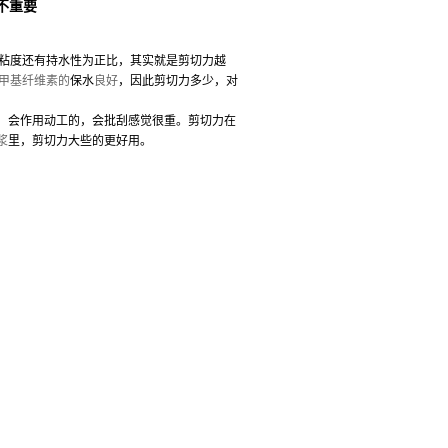
不重要
粘度还有持水性为正比，其实就是剪切力越
甲基纤维素的
保水
良好
，因此剪切力多少，对
会作用动工的，会批刮感觉很重。剪切力在
浆
里，剪切力大些的更好用。