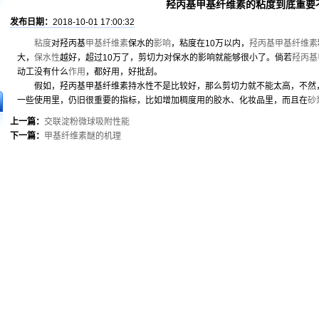
羟丙基甲基纤维素的粘度到底重要
发布日期：
2018-10-01 17:00:32
粘度
对羟丙基
甲基纤维素
保水的
影响
，粘度在10万以内，
羟丙基甲基纤维素
大，
保水性
越好，超过10万了，剪切力对保水的影响就能够很小了。倘若
羟丙基
动工没有什么
作用
，都好用，好批刮。
假如，羟丙基甲基纤维素持水性不是比较好，那么剪切力就不能太高，不然，
一些使用里，仍旧很重要的指标，比如增加稠度用的胶水、化妆品里，而且在
砂
上一篇：
交联淀粉微球吸附性能
下一篇：
甲基纤维素醚的机理