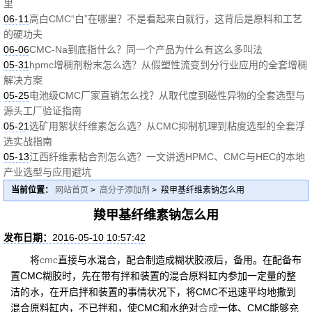
里
06-11
高白CMC“白”在哪里？不是看起来白就行，这背后是原料和工艺
的硬功夫
06-06
CMC-Na到底指什么？同一个产品为什么有这么多叫法
05-31
hpmc增稠剂粉末怎么选？从假塑性流变到分行业应用的全套增稠
解决方案
05-25
电池级CMC厂家直销怎么找？从取代度到磁性异物的全套选型与
源头工厂验证指南
05-21
选矿用絮状纤维素怎么选？从CMC抑制机理到粘度选型的全套浮
选实战指南
05-13
江西纤维素粘合剂怎么选？一文讲透HPMC、CMC与HEC的本地
产业选型与应用避坑
当前位置：
网站首页
>
高分子添加剂
> 羧甲基纤维素钠怎么用
羧甲基纤维素钠怎么用
发布日期：
2016-05-10 10:57:42
将
cmc
直接与水混合，配合制造成糊状胶液后，备用。在配备布
置CMC糊胶时，先在带有拌和装置的混合原料缸内参加一定量的整
洁的水，在开启拌和装置的事情状况下，将CMC不迅速平均地撒到
混合原料缸内，不已拌和，使CMC和水绝对
合成
一体、CMC能够充