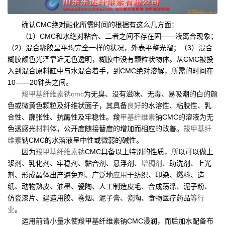
确认CMC绝对融化所需时间的根据有这么几方面：
（1）CMC和水绝对粘合、二者之间不存在固——液离合现象；
（2）混合糊胶呈平均完全一样的状况，外表平整光溜；（3）混合
糊胶颜色光泽靠近无色透明，糊胶中没有颗粒状物体。从CMC被投
入到混合原料缸中与水混合着手，到CMC绝对溶解，所需的时间在
10——20钟头之间。
羧甲基纤维素钠cmc
为无臭、没有滋味、无毒、易吸潮的白的颜
色或微黄色颗粒及纤维状面子，其具备
良好
的水溶性、粘胶性、乳
合性、廓张性、抗酶性及牢稳性。羧
甲基纤维素
钠CMC的溶液为无
色透感光
材料
体，公开度随接替度的增加而相应的改善。
羧甲基纤
维素
钠CMC的水溶液呈中性或微弱的碱性。
因为
羧甲基纤维素钠
CMC具备以上特别的性质，所以可以做上
浆剂、乳化剂、牢稳剂、黏合剂、悬浮剂、
增稠剂
、助洗剂、上光
剂、形成晶体出产避免剂、广泛地
应用
于纺织、印染、燃料、造
纸、动物熟皮、油墨、瓷陶、人工制造皮毛、合成荡涤、泥子粉、
仿瓷漆片、建造用胶、卷烟、泥子膏、瓷陶、食物医疗药品等
行
业
。
运用前请小量水使羧甲基纤维素钠CMC浸润，而后加水配备布