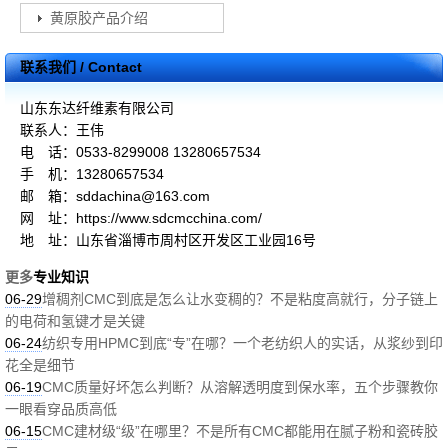
黄原胶产品介绍
联系我们 / Contact
山东东达纤维素有限公司
联系人：王伟
电 话：0533-8299008 13280657534
手 机：13280657534
邮 箱：sddachina@163.com
网 址：https://www.sdcmcchina.com/
地 址：山东省淄博市周村区开发区工业园16号
更多
专业知识
06-29
增稠剂CMC到底是怎么让水变稠的？不是粘度高就行，分子链上
的电荷和氢键才是关键
06-24
纺织专用HPMC到底“专”在哪？一个老纺织人的实话，从浆纱到印
花全是细节
06-19
CMC质量好坏怎么判断？从溶解透明度到保水率，五个步骤教你
一眼看穿品质高低
06-15
CMC建材级“级”在哪里？不是所有CMC都能用在腻子粉和瓷砖胶