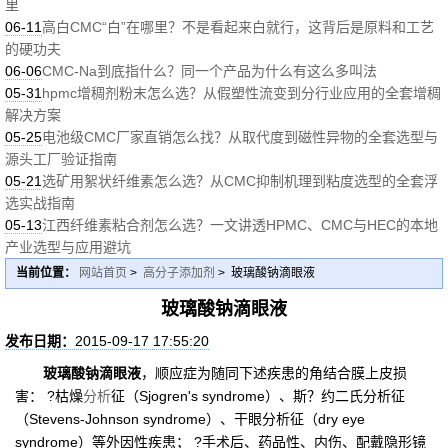
里
06-11
高白CMC“白”在哪里？不是看起来白就行，这背后是原料和工艺
的硬功夫
06-06
CMC-Na到底指什么？同一个产品为什么有这么多叫法
05-31
hpmc增稠剂粉末怎么选？从假塑性流变到分行业应用的全套增稠
解决方案
05-25
电池级CMC厂家直销怎么找？从取代度到磁性异物的全套选型与
源头工厂验证指南
05-21
选矿用絮状纤维素怎么选？从CMC抑制机理到粘度选型的全套浮
选实战指南
05-13
江西纤维素粘合剂怎么选？一文讲透HPMC、CMC与HEC的本地
产业选型与应用避坑
当前位置：
网站首页
>
高分子添加剂
> 玻璃酸钠滴眼液
玻璃酸钠滴眼液
发布日期：
2015-09-17 17:55:20
玻璃酸钠滴眼液
，顺应症为随同下述疾患的角结合膜上皮损
害： ?枯燥
分析
征（Sjogren's syndrome）、斯？约二氏分析征
（Stevens-Johnson syndrome）、干眼分析征（dry eye
syndrome）等外因性疾患； ?手术后、药品性、内伤、配戴隐形镜