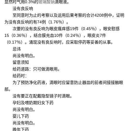
显然时气用0.3%的
玻璃酸钠
滴眼液。
没有良反响
至同意时为止的考察以及运用后果考察的合计4208例中，证明
为没有良反响的有74例（1.76％）。
次要的没有良反响为眼皮瘙痒感19件（0.45％），眼安慰感
15（0.36％），结合膜充血10件（0.24％），眼皮炎7件
（0.17％）。涌现没有良反响时，应采取停药等妥善的从事。
忌讳
尚没有明白。
留意须知
给药道路：只可做滴眼用。
给药时：
为了预防净化药液，滴眼时应留意防止器皿的前者间接接触眼
部。
没有要正在配戴隐型镜子时滴眼。
孕妇及喂奶期妇女下药
尚没有明白。
婴儿下药
尚没有明白。
晚年下药