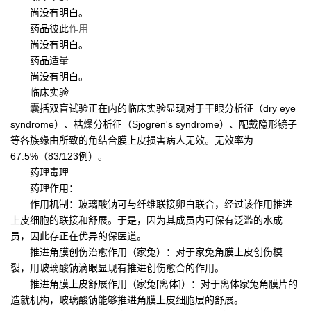
尚没有明白。
药品彼此
作用
尚没有明白。
药品适量
尚没有明白。
临床实验
囊括双盲试验正在内的临床实验显现对于干眼分析征（dry eye
syndrome）、枯燥分析征（Sjogren's syndrome）、配戴隐形镜子
等各族缘由所致的角结合膜上皮损害病人无效。无效率为
67.5%（83/123例）。
药理毒理
药理作用：
作用机制：玻璃酸钠可与纤维联接卵白联合，经过该作用推进
上皮细胞的联接和舒展。于是，因为其成员内可保有泛滥的水成
员，因此存正在优异的保医道。
推进角膜创伤治愈作用（家兔）：对于家兔角膜上皮创伤模
裂，用玻璃酸钠滴眼显现有推进创伤愈合的作用。
推进角膜上皮舒展作用（家兔[离体]）：对于离体家兔角膜片的
造就机构，玻璃酸钠能够推进角膜上皮细胞层的舒展。