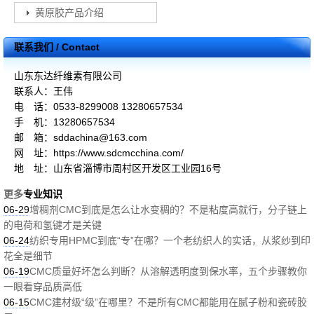
黄原胶产品介绍
联系我们 / Contact
山东东达纤维素有限公司
联系人：王伟
电 话：0533-8299008 13280657534
手 机：13280657534
邮 箱：sddachina@163.com
网 址：https://www.sdcmcchina.com/
地 址：山东省淄博市周村区开发区工业园16号
更多
专业知识
06-29
增稠剂CMC到底是怎么让水变稠的？不是粘度高就行，分子链上
的电荷和氢键才是关键
06-24
纺织专用HPMC到底“专”在哪？一个老纺织人的实话，从浆纱到印
花全是细节
06-19
CMC质量好坏怎么判断？从溶解透明度到保水率，五个步骤教你
一眼看穿品质高低
06-15
CMC建材级“级”在哪里？不是所有CMC都能用在腻子粉和瓷砖胶