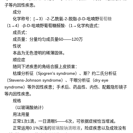
子等内因性疾患。
成分
化学称号：[→3）-2-乙酰氨-2-脱脂-β-D-吡喃野
葡萄糖
（1→4）-β-D-吡喃野葡萄糖醛酸-（1→化学构造式：
成员式：
成员量：分量均匀成员量60——120万
性状
本品为无色澄明的稀薄固体。
顺应症
随同下述疾患的角结合膜上皮损害：
枯燥分析征（Sjogren's syndrome）、斯？约二氏分析征
（Stevens-Johnson syndrome）、干眼分析征（dry eye
syndrome）等外因性疾患；手术后、药品性、内伤、配戴隐形镜子
等内因性疾患。
规格
（以玻璃酸纳计）
用法用量
正常1次1滴，一日滴眼5——6次，可依据症候恰当增减。
正常运用0.1%深浅的
玻璃酸钠滴眼液
，险症疾患以及成效没有