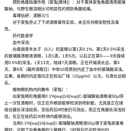
预防角膜枯燥作用（家兔[离体]）：对于离体家兔角膜滴用玻璃
酸钠，与野生眼泪相比可明显性的预防角膜枯燥。
毒理钻研：滴眼
毒性
对于家兔停止了下述滴眼毒性实验，未见任何眼安慰性及毒
性。
药代能源学
血中深浅：
向衰弱青年女子（6人）的复眼以第1天0.1%、第2天0.5%深浅
的玻璃酸滴眼液滴眼，1次1滴，1天5次。以后正在第3——9天接续
用0.5%的深浅，1天13次，陆续7天滴眼。正在开端滴长远、第3
天、第9天（最终滴眼日）中举10资质别内定了血中的玻璃酸深浅。
后果，各期的内定值均正在检出厂线（10μg/ml）以次，与滴长远相
反。
植物眼机构内的散布（家兔）：
向家兔畸形角膜用0.1%[sup]14[/sup]C-玻璃酸钠滴眼液50μl停
止一次性滴眼时，仅正在外眼部能够检测到喷射能，尤其是正在球
结合膜处深浅较高，至给药后8时辰仍可测出，而正在角膜处深浅较
低，仅正在给药后30秒钟内能够测出。
当用0.1%[sup]14[/sup]C-玻璃酸钠滴眼液50μl滴于家兔损害角
膜时，证明了向角角膜的少量移行，1时辰后仍可检测出约