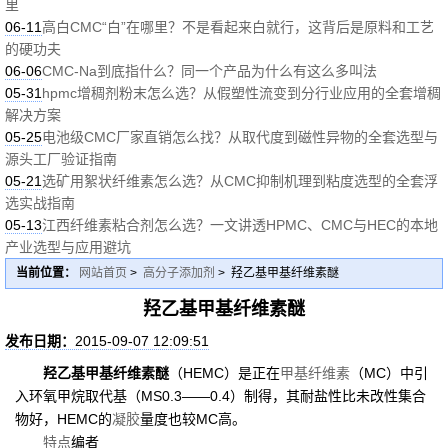
里
06-11
高白CMC“白”在哪里？不是看起来白就行，这背后是原料和工艺
的硬功夫
06-06
CMC-Na到底指什么？同一个产品为什么有这么多叫法
05-31
hpmc增稠剂粉末怎么选？从假塑性流变到分行业应用的全套增稠
解决方案
05-25
电池级CMC厂家直销怎么找？从取代度到磁性异物的全套选型与
源头工厂验证指南
05-21
选矿用絮状纤维素怎么选？从CMC抑制机理到粘度选型的全套浮
选实战指南
05-13
江西纤维素粘合剂怎么选？一文讲透HPMC、CMC与HEC的本地
产业选型与应用避坑
当前位置：
网站首页
>
高分子添加剂
> 羟乙基甲基纤维素醚
羟乙基甲基纤维素醚
发布日期：
2015-09-07 12:09:51
羟乙基甲基纤维素醚
（HEMC）是正在
甲基纤维素
（MC）中引
入环氧甲烷取代基（MS0.3——0.4）制得，其耐盐性比未改性集合
物好，HEMC的
凝胶
量度也较MC高。
特点
编者