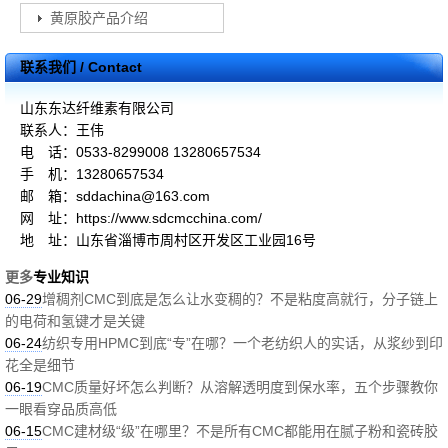
黄原胶产品介绍
联系我们 / Contact
山东东达纤维素有限公司
联系人：王伟
电 话：0533-8299008 13280657534
手 机：13280657534
邮 箱：sddachina@163.com
网 址：https://www.sdcmcchina.com/
地 址：山东省淄博市周村区开发区工业园16号
更多
专业知识
06-29
增稠剂CMC到底是怎么让水变稠的？不是粘度高就行，分子链上
的电荷和氢键才是关键
06-24
纺织专用HPMC到底“专”在哪？一个老纺织人的实话，从浆纱到印
花全是细节
06-19
CMC质量好坏怎么判断？从溶解透明度到保水率，五个步骤教你
一眼看穿品质高低
06-15
CMC建材级“级”在哪里？不是所有CMC都能用在腻子粉和瓷砖胶