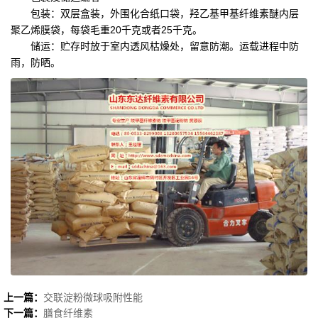
包装：双层盒装，外围化合纸口袋，羟乙基甲基纤维素醚内层
聚乙烯膜袋，每袋毛重20千克或者25千克。
储运：贮存时放于室内透风枯燥处，留意防潮。运载进程中防
雨，防晒。
上一篇：
交联淀粉微球吸附性能
下一篇：
膳食纤维素