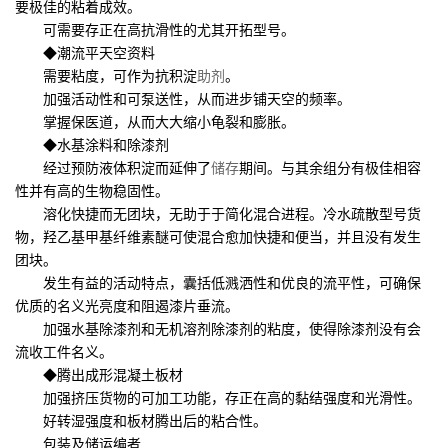
要极佳的粘着成效。
可需要存正在高抗滑性的尤其开拓型号。
◆潮流平天空资料
需要粘度，可作为抗积淀
助剂
。
加强活动性和可泵送性，从而进步铺天空的频率。
掌握保医道，从而大大缩小龟裂和膨胀。
◆水基涂料和除漆剂
经过预防液体积淀而延伸了
储存
期间。与其余组分有极佳相容
性并有高的生物稳固性。
溶化快捷而无团块，无助于于简化混合进程。冷水疏散型号货
物，羟乙基甲基纤维素醚可使混合愈加快捷和便当，并且没有发生
团块。
发生有益的活动特点，囊括低溅洒性和优良的流平性，可确保
优质的名义光亮度和阻遏漆片垂流。
加强水基除漆剂和无机溶剂除漆剂的粘度，使得除漆剂没有会
流收工件名义。
◆腾出成形混凝土板材
加强挤压货物的可加工功能，存正在高的黏结强度和光滑性。
好转湿强度和板材腾出后的粘合性。
包装及储运编者