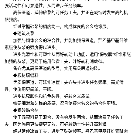
强活动性和可泵送性。从而进步任务频率。
高保医道，延伸砂浆的可任务工夫，并正在凝结时发生高的机
器强度。
经过掌握砂浆的稠度均一，构成优良的名义绝缘层。
◆砌筑灰浆
加强与砌体名义的粘合性，并能加强保医道，羟乙基甲基纤维
素醚使灰浆的强度得以进步。
进步光滑性和可塑性从而好转动土功能，运用“保权牌”纤维素醚
加强的灰浆，更易于施用俭省工夫，并好转利润效益。
备齐尤其高保医道的型号，实用高吸医道的砖。
◆板材填缝料
优质保医道，可延伸凉置工夫齐头并进步任务频率。高光滑
性，使施用更简单，平顺。
进步抗膨胀性和抗龟裂性，好转名义质量。
需要细滑和匀称的质感，况且使接合名义的粘合性更强。
◆瓷砖黏合剂
使干混配料易于混合，没有会发生团块，从而浪费了任务工
夫，因为施用更快捷更无效，可好转动土性并升高利润。
经过延伸凉置工夫，进步了贴砖频率。羟乙基甲基纤维素醚需