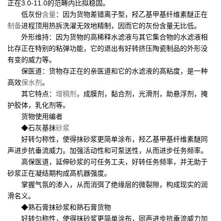
正在3.0-11.0的范畴内比拟稳固。
低灰份
含量
：因为货物差错离子型，羟乙基甲基纤维素醚正在
制备
进程顶用热拆洗濯无效地精制，因而它的灰份含量无比低。
外形维持：因为货物的高稀释水滤液与其它集合物的水滤液相
比存正在特别的粘弹功能，它的退出有好转挤压陶瓷制品的外形没
有变的威力等。
保医道：货物存正在的亲医道和它的水滤液的高粘度，是一种
高效
保水剂
。
其它特点：
增稠剂
，成膜剂，黏合剂，光滑剂，助悬浮剂，掩
护胶体，乳化剂等。
货物使用编者
◆石灰基抹
砂浆
好转匀称性，使得抹砂浆更简单涂布，羟乙基甲基纤维素醚同
声进步抗垂流威力。加强活动性和可泵送性，从而进步任务频率。
高保医道，延伸砂浆的可任务工夫，好转任务频率，并无助于
砂浆正在凝结期构成高机器强度。
掌握气氛的渗入，从而消弭了绝缘层的微裂隙，构成现实的润
滑名义。
◆熟石膏抹砂浆和熟石膏货物
好转匀称性，使得抹砂浆更简单涂布，同声进步抗垂流威力加