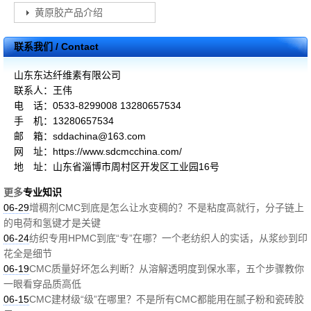
黄原胶产品介绍
联系我们 / Contact
山东东达纤维素有限公司
联系人：王伟
电 话：0533-8299008 13280657534
手 机：13280657534
邮 箱：sddachina@163.com
网 址：https://www.sdcmcchina.com/
地 址：山东省淄博市周村区开发区工业园16号
更多
专业知识
06-29
增稠剂CMC到底是怎么让水变稠的？不是粘度高就行，分子链上
的电荷和氢键才是关键
06-24
纺织专用HPMC到底“专”在哪？一个老纺织人的实话，从浆纱到印
花全是细节
06-19
CMC质量好坏怎么判断？从溶解透明度到保水率，五个步骤教你
一眼看穿品质高低
06-15
CMC建材级“级”在哪里？不是所有CMC都能用在腻子粉和瓷砖胶