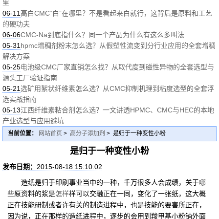
里
06-11
高白CMC“白”在哪里？不是看起来白就行，这背后是原料和工艺
的硬功夫
06-06
CMC-Na到底指什么？同一个产品为什么有这么多叫法
05-31
hpmc增稠剂粉末怎么选？从假塑性流变到分行业应用的全套增稠
解决方案
05-25
电池级CMC厂家直销怎么找？从取代度到磁性异物的全套选型与
源头工厂验证指南
05-21
选矿用絮状纤维素怎么选？从CMC抑制机理到粘度选型的全套浮
选实战指南
05-13
江西纤维素粘合剂怎么选？一文讲透HPMC、CMC与HEC的本地
产业选型与应用避坑
当前位置：
网站首页
>
高分子添加剂
> 是归于一种变性小粉
是归于一种变性小粉
发布日期：
2015-08-18 15:10:02
造纸是归于印刷事业当中的一种，千万很多人会成绩，关于
哪
些
原资料的浆是
怎样
样可以交融正在一同，变化了一张纸，这大概
正在技能研制或者许有关的制造进程中，也是技能的要害所正在，
因为说，正在那样的造纸进程中，逐步的会用到羧甲基小粉钠外面