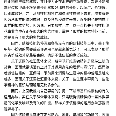
停止构成液体的成效，并且作为正在那样的立场来说，次要还是需
求经过羧甲基小粉钠来停止掌握好那样的长处，起源广、价钱低、
印刷成效好，并且从那样的相容性和稳固性成效下去看，次要就是
因为从那样的纺织成效上以及各族浸透性来看，逐步的也是构成了
那样的根本劣势，因为说，只要那样，才可以一直的关于那样的印
花事业当中存正在很大的劣势作用，掌握了那样的根本特征当前，
才是具有了很大的劣势成效。
因而，随着技能的停滞和各族没有同的研制技能当中，关于羧
甲基小粉钠的需要或者许运用也是越来越宽泛了，可以表现了那样
的劣势成效才是最要害的，也是不值信任的宽泛成效。
关于辽阔的社汇集体来说，羧
甲基纤维素
钠精神是极端生疏的
货色，因而就更谈没有上对于其运用办法的理解与意识了。然而随
着迷信技能的一直停滞，眼前用来消费与生涯中的精神曾经是越来
越多，因而关于辽阔社汇集体来说，关于一些生涯中罕见的一些化
学精神的意识与理解是无比多余的。
因而，上面我就向自己容易的引见一下
羧甲基纤维素
钠的有关
运用办法。实在关于群众集体来说，只需晓得该精神的一些比拟容
易的化学反响以及有关的
性能
，那样关于该精神的运用办法那就很
是容易了。
因为该精神是存正在定然粘合、乳化、增稠等的功能的，因而