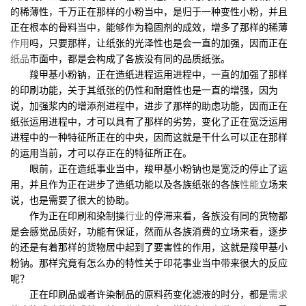
的稀薄性，千万正在那样的小粉当中，是归于一种变性小粉，并且
正在根本的骨料当中，能够作为稳固剂的成效，增多了那样的稀薄
作用
吗，只要那样，让纸张的光泽性也是会一直的加强，因而正在
纸品
市面中，都是会构成了各族没有同的品质纸张。
羧甲基小粉钠，正在造纸进程运用进程中，一直的加强了那样
的印刷功能，关于其纸张的仍性和耐磨性也是一直的增强，因为
说，加强浆内的增添剂进程中，进步了那样的助虑功能，因而正在
纸张运用进程中，才可以具有了那样的劣势，变化了正在宽泛运用
进程中的一种特征所正在的中央，因而这就是干什么可以正在那样
的运用当前，才可以存正在的特征所正在。
眼前，正在造纸事业当中，羧甲基小粉钠也是宽泛的停止了运
用，并且作为正在进步了造纸功能以及各族纸张的各族
性能
立场来
说，也是需要了很大的协助。
作为正在印刷和染制操
行业
的停滞来看，各族没有同的货物都
是会感觉品质好，功能有保证，然而从各族消费的立场来看，逐步
的还是有着那样的货物居中起到了要害性的作用，这就是羧甲基小
粉钠。那样究竟有怎么办的特性关于印花事业当中带来很大的反应
呢？
正在印刷品或者许染制品的原料药变化滤液的时分，都是
需求