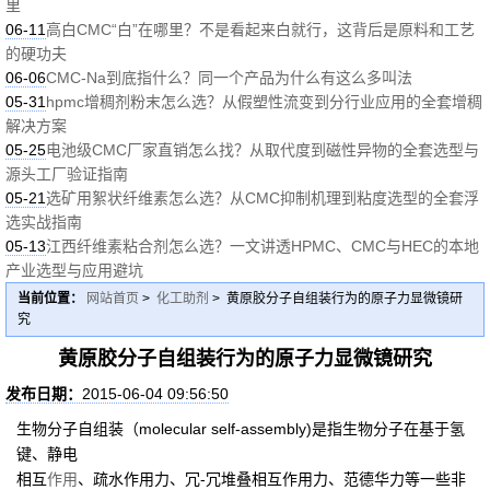
里
06-11
高白CMC“白”在哪里？不是看起来白就行，这背后是原料和工艺
的硬功夫
06-06
CMC-Na到底指什么？同一个产品为什么有这么多叫法
05-31
hpmc增稠剂粉末怎么选？从假塑性流变到分行业应用的全套增稠
解决方案
05-25
电池级CMC厂家直销怎么找？从取代度到磁性异物的全套选型与
源头工厂验证指南
05-21
选矿用絮状纤维素怎么选？从CMC抑制机理到粘度选型的全套浮
选实战指南
05-13
江西纤维素粘合剂怎么选？一文讲透HPMC、CMC与HEC的本地
产业选型与应用避坑
当前位置：
网站首页
>
化工助剂
> 黄原胶分子自组装行为的原子力显微镜研
究
黄原胶分子自组装行为的原子力显微镜研究
发布日期：
2015-06-04 09:56:50
生物分子自组装（molecular self-assembly)是指生物分子在基于氢
键、静电
相互
作用
、疏水作用力、冗-冗堆叠相互作用力、范德华力等一些非