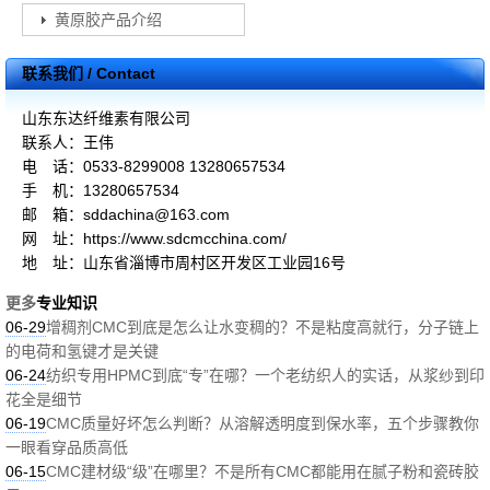
黄原胶产品介绍
联系我们 / Contact
山东东达纤维素有限公司
联系人：王伟
电 话：0533-8299008 13280657534
手 机：13280657534
邮 箱：sddachina@163.com
网 址：https://www.sdcmcchina.com/
地 址：山东省淄博市周村区开发区工业园16号
更多
专业知识
06-29
增稠剂CMC到底是怎么让水变稠的？不是粘度高就行，分子链上
的电荷和氢键才是关键
06-24
纺织专用HPMC到底“专”在哪？一个老纺织人的实话，从浆纱到印
花全是细节
06-19
CMC质量好坏怎么判断？从溶解透明度到保水率，五个步骤教你
一眼看穿品质高低
06-15
CMC建材级“级”在哪里？不是所有CMC都能用在腻子粉和瓷砖胶