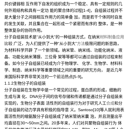
共价键弱相 互作用下自发的组织成为一个稳定、具有一定规则的几
何外观结构和具有一定功 能的聚合体的过程[1-4]，自组装过程并不
是大量分子之间弱相互作用力的简单叠 加，而是若干个体同时自发
的发生关联，并且集合在一起形成一个紧密而有序的 整体，是一种
整体复杂的协同作用。
分子自组装技术是“从小到大”的一种组装方式，在纳米
材料
制备
应用
比较 广泛，为人们提供了一种“从小到大”
方法
极限问题的新思路，
为材料科学开辟 了一个新领域。纳米管、纳米线、功能化纳米、液
晶、功能化纳米薄膜、三位骨 架等等都可以通过自组装的过程来制
备。如今分子自组装已经成为介于物理学、 化学、生物学、材料科
学、制造、纳米科学等重要领域之间的重要的研宄方向， 是近几年
来国际科学界非常关注的一个前沿热点[5-9]。
1.1.2生物分子的自组装
分子自组装在生物学中是一个常见的过程，蛋白质的形成，细胞的
生成与演 化、DNA分子间的信号存储和传递都是通过分子自组装来
实现的，生物分子表面 活性剂的自组装行为对于研宄人工
合成
和分
子自组装的动力学具有积极的指导意 义。Santoso[10]等人就利用表
面活性剂的缩氨酸分子自组装成了纳米管纳米囊 泡，并且测量出平
均直径在30〜50nm之间。20多年来，人们对共聚物自组装行为 体