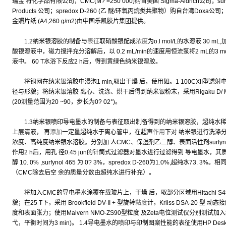
瑞金 特化学品有限公司；CMC(M? =250 000)购自美国 Sigma-Aldrich公司；su
Products 公司；spredox D-260 (乙 醚/环氧丙烷类共聚物）购自台湾Doxa
金照片纸 (A4,260 g/m2)由中国乐凯胶片集团提供。
1.2纳米银溶胶的制备与
表征
取硝酸银配成
浓度
为o.l mol/L的水溶液 30 m
酸银溶液中，磁力搅拌充分溶解后，以 0.2 mL/min的速度用恒流泵将2 mL的3 
液中。 60 T水浴下反应2 h后，得到黄绿色纳米银溶胶。
将铜网在纳米银溶胶中浸泡1 min,取出干燥 后，使用如。1 100CXII型透
径与形貌；将纳米银溶胶 离心、洗涤、烘干后得到纳米银粉末，采用Rigaku D/ M
(20测量范围为20 ~90，步长为0? 02°)。
1.3纳米银喷印导电墨水的制备与表征取出制备得到的纳米银溶胶，超纯水稀释后， 在1
上层清液， 再
添加
一定量超纯水于离心管中，在超声
作用
下对 纳米银进行洗涤分
浓度、高纯度纳米银水溶胶。分别加 人CMC、保湿剂乙二醇、表面活性剂surfynol 46
作用2 h后，用孔 径0.45 jun的针筒式过滤器对墨水进行过滤得到 导电墨水，其质量组
醇 10. 0% ,surfynol 465 为 0? 3%，spredox D-260为1.0%,超纯水73. 3%。相
（CMC除去后空 余的质量分数由超纯水进行补充）。
将加入CMC的导电墨水涂覆在载玻片上，干燥 后，取部分区域用Hitachi S4
貌；在25 T下，采用 Brookfield DV-II + 型旋转
黏度
计，Kriiss DSA-20 
度和表面张力；使用Malvern NMO-ZS90型粒度 及Zeta电位测试仪分别测试加
弋，平衡时间为3 min)。 1.4导电墨水的喷印与印制图案性能的表征使用HP Desk