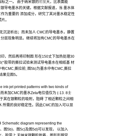
标之一。 由于纳米银的
密度
大，比表面能
米银导电墨水的关键。根据文献报道，当 墨水体
CMC作为重要的 添加成分，研究了其对墨水稳定性
比照片。
沉淀析出；而未加人 CMC的导电墨水，静置
泽，分层现象明显。继续将加有CMC的导电墨水在
，然后再将印制图 形在150丈下加热处理30
3M 60(^胶带的撕拉试验来测试导电墨水在相纸基 材
MC,撕拉前; 图5b)为墨水中有CMC,撕拉
。结果见图5。
rinted patterns with two kinds of
V,而未加CMC的墨水Zeta电位值仅为 (-13. 8士
。由于其在银颗粒的吸附，阻碍 了相近颗粒之间相
水 所需的良好稳定性。因此CMC的加入可以显
 diagram representing the
 CMC对比图5a)、图5b)、图5c)及图5d)可以发现， 以加入
化，胶带上 无纳米银颗粒附着，图形形貌完