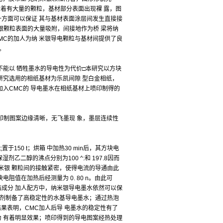
附着有大量的颗粒，基材部分表面出现裸 露，图
一方面可以保证 其与基材表面涂层间发生直接接
米银颗粒表面的大量吸附，间接地作为桥 梁将纳
MC的加人为纳 米银导电颗粒与基材间提供了良
。
能以 牺牲墨水的导电性为代价□本研究以方块
研究选用的相纸基材为乐凯间隙 型白金相纸，
加入CMC的 导电墨水在相纸基材上喷印制得的
图6可以看出，印制图案边缘清晰，无飞墨现 象，墨层连续性
于150 t；烘箱 中加热30 min后，其方块电
剂乙二醇的沸点分别为100 ^:和 197.8因而
米银 颗粒间的接触紧密，使得电流的导通由此
阻值在加热后经测量为 0. 80 n。由此可
结成分 加人配方中，纳米银导电墨水依然可以保
结 剂制备了高稳定性的水基导电墨水；通过热泡
结果表明，CMC加人后导 电墨水的稳定性有了
力 有着明显效果；喷印得到的导电图案经热处理