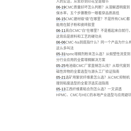
人的实话，从浆纱到印花全是细节
06-19
CMC质量好坏怎么判断？从溶解透明度到
保水率，五个步骤教你一眼看穿品质高低
06-15
CMC建材级“级”在哪里？不是所有CMC都
能用在腻子粉和瓷砖胶里
06-11
高白CMC“白”在哪里？不是看起来白就行
这背后是原料和工艺的硬功夫
06-06
CMC-Na到底指什么？同一个产品为什么
这么多叫法
05-31
hpmc增稠剂粉末怎么选？从假塑性流变到
分行业应用的全套增稠解决方案
05-25
电池级CMC厂家直销怎么找？从取代度到
磁性异物的全套选型与源头工厂验证指南
05-21
选矿用絮状纤维素怎么选？从CMC抑制机
理到粘度选型的全套浮选实战指南
05-13
江西纤维素粘合剂怎么选？一文讲透
HPMC、CMC与HEC的本地产业选型与应用避