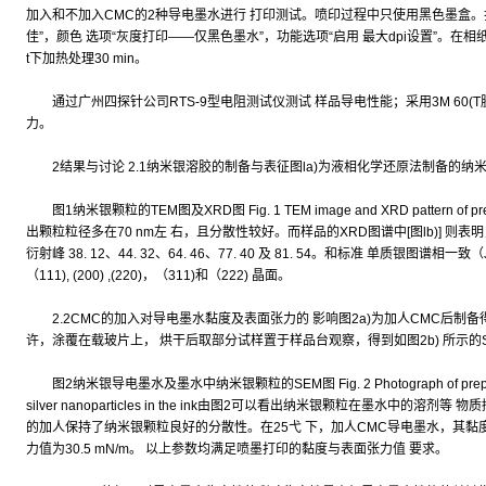
加入和不加入CMC的2种导电墨水进行 打印测试。喷印过程中只使用黑色墨盒。打
佳”，颜色 选项“灰度打印——仅黑色墨水”，功能选项“启用 最大dpi设置”。在
t下加热处理30 min。
通过广州四探针公司RTS-9型电阻测试仪测试 样品导电性能；采用3M 60(
力。
2结果与讨论 2.1纳米银溶胶的制备与表征图la)为液相化学还原法制备的纳米银T
图1纳米银颗粒的TEM图及XRD图 Fig. 1 TEM image and XRD pattern of prepa
出颗粒粒径多在70 nm左 右，且分散性较好。而样品的XRD图谱中[图lb)] 
衍射峰 38. 12、44. 32、64. 46、77. 40 及 81. 54。和标准 单质银图谱相一致（
（111), (200) ,(220)，（311)和（222) 晶面。
2.2CMC的加入对导电墨水黏度及表面张力的 影响图2a)为加人CMC后制
许，涂覆在载玻片上， 烘干后取部分试样置于样品台观察，得到如图2b) 所示的
图2纳米银导电墨水及墨水中纳米银颗粒的SEM图 Fig. 2 Photograph of prepared sil
silver nanoparticles in the ink由图2可以看出纳米银颗粒在墨水中的
的加人保持了纳米银颗粒良好的分散性。在25弋 下，加人CMC导电墨水，其黏度值经测量为
力值为30.5 mN/m。 以上参数均满足喷墨打印的黏度与表面张力值 要求。