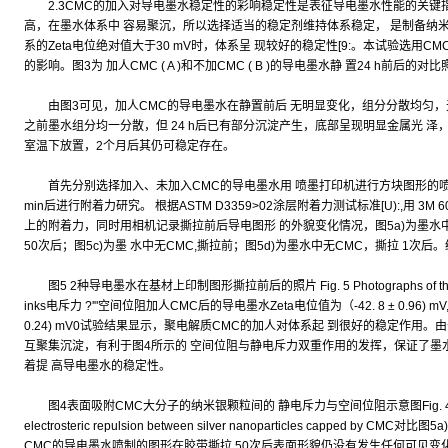
2.3CMC的加入对导电墨水稳定性的彩响稳定性是表征导电墨水性能的关键指
高，在墨水体系中 容易聚沉，所以选择适当的稳定剂维持体系稳定， 是制备纳
系的Zeta电位绝对值大于30 mV时，体系呈 现较好的稳定性[9:。本试验选用
的影响。图3为 加人CMC ( A )和不加CMC ( B )的导电墨水静 置24 h前后的对
由图3可见，加人CMC的导电墨水在静置前后 无明显变化，组分分散均匀，无
之前墨水组分均一分散，但 24 h后已有部分沉淀产生，底部呈现明显金属光 
室温下放置，2个月后其仍可稳定存在。
首先分别选择加入、未加入CMC的导电墨水用 喷墨打印机进行方块图形的喷印
min后进行附着力研究。 根据ASTM D3359>02涂层附着力测试标准[U):,用 
上的附着力，同时用相机记录撕拉前后导电图形 的外貌变化情况，图5a)为墨水中有C
50次后；图5c)为墨 水中无CMC,撕拉前；图5d)为墨水中无CMC，撕拉 1次后
图5 2种导电墨水在基材上印制图形撕拉前后的照片 Fig. 5 Photographs of the ink-jet p
inks电斥力 ?'"空间位阻加人CMC后的导电墨水Zeta电位值为（-42. 8 ± 0.96) m
0.24) mV0试验结果显示，聚电解质CMC的加人对体系起 到很好的稳定作用
互聚集沉淀，有利于图4所示的 空间位阻与静电斥力双重作用的发挥，保证了墨
着提 高导电墨水的稳定性。
图4表面吸附CMC大分子的纳米银颗粒间的 静电斥力与空间位阻示意图Fig. 4 Schematic
electrosteric repulsion between silver nanoparticles capped by
CMC的导电墨水喷制的图形在胶带撕拉 50次后表面形貌仍没有发生任何可见变