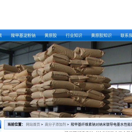
素
羧甲基淀粉钠
黄原胶
行业知识
黄原胶知识
联系
当前位置：
网站首页
>
高分子添加剂
> 羧甲基纤维素钠对纳米银导电墨水性能