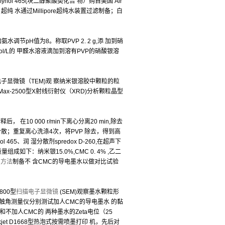
rfynol 465(块二醇聚酸类化合 物）购自美国 Air
公司；超纯 水通过Millipore超纯水装置过滤制备；白
L,加氨水调节pH值为8。称取PVP 2. 2 g,添 加到硝
mol/L的 甲醛水溶液滴加到溶有PVP的硝酸银溶
射电子显微镜（TEM)观 察纳米银溶胶中颗粒的粒
ax-2500型X射线衍射仪（XRD)分析颗粒晶型
0 000 r/min下离心分离20 min,除去
散；重复离心洗涤4次，将PVP 除去，得到高
5、润 湿分散剂spredox D-260,在超声下
成如下：纳米银15.0%,CMC 0. 4% ,乙二
同
方法
制备不 含CMC的导电墨水以做对比试验
800型
扫描电子显微镜
(SEM)观察墨水颗粒形
型 动态接触角测量仪分别测试加人CMC的导电墨水 的黏
入和不加人CMC的 两种墨水的Zeta电位（25
jet D1668型热泡式按需喷墨打印 机，先后对