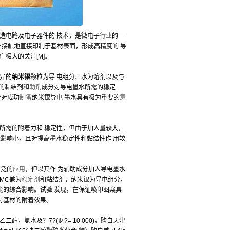
造电路及电子器件的 技术，是微电子
行业
的一
、非接触地直接印制于基材表面，形成高精度的 导
们极大的关注[M]。
异的
纳米银
颗粒为导 电组分、水为溶剂以及与
加的黏结剂和
助剂
成分对导电墨水所需的稳定
分对成功
制备
纳米银导电 墨水具有极为重要的
意
所需的附着力和 稳定性，但由于加人量较大，
能
影响小，且对提高墨水稳定性和黏结性作 用较
广泛的
应用
，但以其作 为辅助成分加人导电墨水
MC兼为
稳定剂
和黏结剂，纳米银为导电组分，
能
的综合影响。试验 发现，在保证喷印图案具
对基材的附着效果。
 乙二醇，氨水及？7?(财?= 10 000)，购自天津