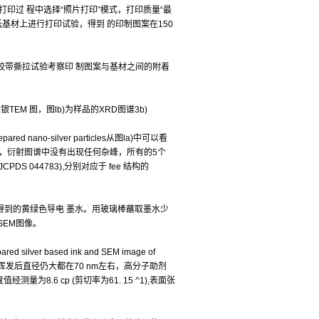
印过 程中选择“照片打印”模式，打印质量“最
相纸基材上进行打印试验，得到 的印制图案在150
T胶带撕拉试验考察印 制图案与基材之间的附着
EM 图，图lb)为样品的XRD图谱3b)
red nano-silver particles从图la)中可以看
则表明，衍射图谱中没有出现任何杂峰，所有的5个
JCPDS 044783),分别对应于 fee 结构的
备得到的黄绿色导电 墨水。用玻璃棒蘸取墨水少
SEM图像。
ver based ink and SEM image of
溶剂等 物质挥发后直径仍大都在70 nm左右，高分子助剂
8.6 cp (剪切率为61. 15 ^1),表面张