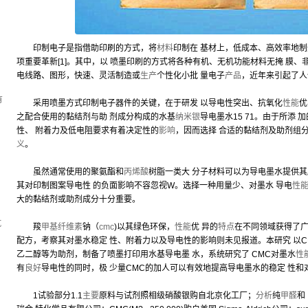
印制电子是指借助印刷的方式，将
材料
印制在 基材上，低成本、高效率地制
项重要革新[1]。其中，以 喷墨印刷的方式将各种有机、无机功能材料无掩 膜
，
电线路、图形，快速、灵活制造或
生产
个性化小批 量电子
产品
，近年来引起了人
有
采用喷墨方式印制电子器件的关键，在于研发 以导电性突出、抗氧化
性能
优
之配合使用的黏结剂与助 剂成分构成的水基
纳米银
导电墨水15 71。由于所添 
性、 附着力及低电阻要求有着决定性的
影响
，因而选择 合适的黏结剂及助剂组
义
。
虽然通常使用的聚氨酯和
丙烯酸
树脂一类大 分子材料可以为导电墨水提供其
其对印制图案导电性 的负面影响不容忽视W。选择一种用量少、对墨水 导电
性
大的黏结剂或助剂成分十分重要。
坑
羧
甲基纤维素
钠（
cmc
)以其绿色环保，
性能
优 异的
特点
在不同领域获得了
配方，考察其对墨水稳定 性、附着力以及导电性的影响则未见报道。本研究 以C
乙二醇等为助剂，制备了喷墨打印用水基导电墨 水，系统研究了 CMC对墨水
性
有
良好
导电性的同时，极 少量CMC的加人可以有效地提高导电墨水的稳定 性和
1试验部分1.1
主要
原料与试剂照相级硝酸银购自北京化工厂；
分析
纯
甲醛
和