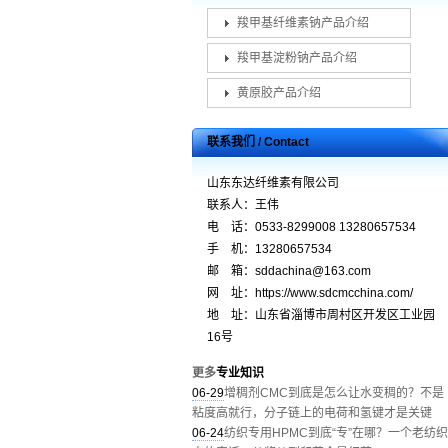
羧甲基纤维素钠产品介绍
羧甲基淀粉钠产品介绍
黄原胶产品介绍
联系我们 / Contact
山东东达纤维素有限公司
联系人：王伟
电 话：0533-8299008 13280657534
手 机：13280657534
邮 箱：sddachina@163.com
网 址：https://www.sdcmcchina.com/
地 址：山东省淄博市周村区开发区工业园
16号
更多
专业知识
06-29
增稠剂CMC到底是怎么让水变稠的？不是
粘度高就行，分子链上的电荷和氢键才是关键
06-24
纺织专用HPMC到底“专”在哪？一个老纺织