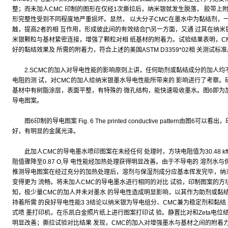
整；而未加人CMC 印制的图形在仅经1次撕拉后，纳米银就发生脱落， 胶带上
形完整性受到不同程度地严重损坏。显然， 以大分子CMC在墨水中为黏结剂，
触，提高2者的相 互作用，形成彼此间的有效结合["\另一方面，又通 过其在纳
米银颗粒与基材絷密连接，增强了颗粒对相 纸基材的附着力。试验结果表明，C
好的黏结效果及 所需的附着力，符合上述的美国ASTM D3359*02相 关测试标准
2.SCMC的加入对导电性能的影响原则上讲，任何助剂或黏结成分的加人均不
电阻的测 试，对CMC的加人给纳米银墨水导电性能所带来的 影响进行了考察。
基材中有树脂涂层，表面平整，有特殊的 微孔结构，能快速吸收墨水。图6即为
导电图案。
图6印制的导电图案 Fig. 6 The printed conductive pattern由
好，有明显的金属光泽。
此加人CMC的导电墨水喷印图案在未经任何 处理时，方块电阻值为30.48 kft;置
阻值骤降至0.87 O,导 电性能经加热处理获得明显改善。由于不导电的 溶剂水与保湿
推测导电图案在经过充分的加热处理后，溶剂与保湿剂成分应基本挥发完毕，纳
变得更为 流畅。将未加人CMC的导电墨水进行相同的对比 试验，印制图案的方块电
知，极少量CMC的加人并未对墨水 的导电性造成明显影响，以其作为助剂或黏
持着所需 的良好导电性能3 3结论以纳米银为导电组分、CMC兼为稳定剂和黏
式喷 墨打印机，在乐凯白金照片纸上进行图案打印试 验。静置比对和Zeta电位
明显改善；撕拉试验对比结果 发现，CMC的加入对增强墨水与基材之间的附着